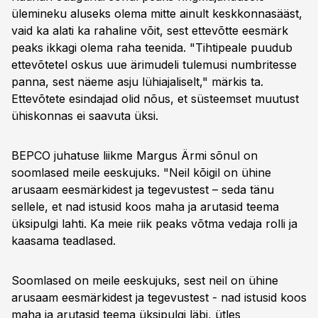
ülemineku aluseks olema mitte ainult keskkonnasääst,
vaid ka alati ka rahaline võit, sest ettevõtte eesmärk
peaks ikkagi olema raha teenida. "Tihtipeale puudub
ettevõtetel oskus uue ärimudeli tulemusi numbritesse
panna, sest näeme asju lühiajaliselt," märkis ta.
Ettevõtete esindajad olid nõus, et süsteemset muutust
ühiskonnas ei saavuta üksi.
BEPCO juhatuse liikme Margus Ärmi sõnul on
soomlased meile eeskujuks. "Neil kõigil on ühine
arusaam eesmärkidest ja tegevustest – seda tänu
sellele, et nad istusid koos maha ja arutasid teema
üksipulgi lahti. Ka meie riik peaks võtma vedaja rolli ja
kaasama teadlased.
Soomlased on meile eeskujuks, sest neil on ühine
arusaam eesmärkidest ja tegevustest - nad istusid koos
maha ja arutasid teema üksipulgi läbi, ütles