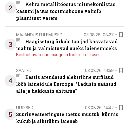
Kehra metallitööstus mitmekordistas
2
kasumi ja uus tootmishoone valmib
plaanitust varem
MAJANDUSTULEMUSED
03.08.26, 08:27
Haagiseturg ärkab: tootjad kasvatavad
3
mahtu ja valmistuvad uueks laienemiseks
Bestnet avab uue müügi- ja tootmiskeskuse
SAATED
03.08.26, 16:59
Eestis arendatud elektriline surfilaud
4
lööb laineid üle Euroopa. “Ladusin säästud
alla ja hakkasin ehitama”
UUDISED
03.08.26, 14:42
5
Suurinvesteeringute toetus muutub: künnis
kukub ja sihtrühm laieneb