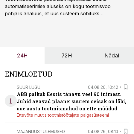
automatiseerimise aluseks on kogu tootmisvoo
põhjalik analüüs, et uus süsteem sobituks
olemasolevasse keskkonda, aitaks vähendada
tööjõuvajadust ning oleks valmis ka ettevõtte
tulevasteks arenguteks. Lihtsalt roboti lisamine
enamasti oodatud tulemust ei too, nendib tootmise ja
tööstuse automatiseerimislahenduste arendaja Smitech
24H
72H
Nädal
OÜ tegevjuht Sander Mitendorf.
ENIMLOETUD
SUUR LUGU
04.08.26, 10:42
ABB palkab Eestis tänavu veel 90 inimest.
1
Juhid avavad plaane: suurem seisak on läbi,
uue aasta tootmismahud on ette müüdud
Ettevõte muutis tootmistöötajate palgasüsteemi
MAJANDUSTULEMUSED
04.08.26, 08:13