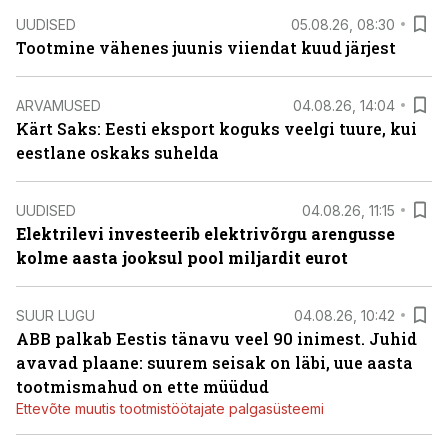
UUDISED
05.08.26, 08:30
Tootmine vähenes juunis viiendat kuud järjest
ARVAMUSED
04.08.26, 14:04
Kärt Saks: Eesti eksport koguks veelgi tuure, kui
eestlane oskaks suhelda
UUDISED
04.08.26, 11:15
Elektrilevi investeerib elektrivõrgu arengusse
kolme aasta jooksul pool miljardit eurot
SUUR LUGU
04.08.26, 10:42
ABB palkab Eestis tänavu veel 90 inimest. Juhid
avavad plaane: suurem seisak on läbi, uue aasta
tootmismahud on ette müüdud
Ettevõte muutis tootmistöötajate palgasüsteemi