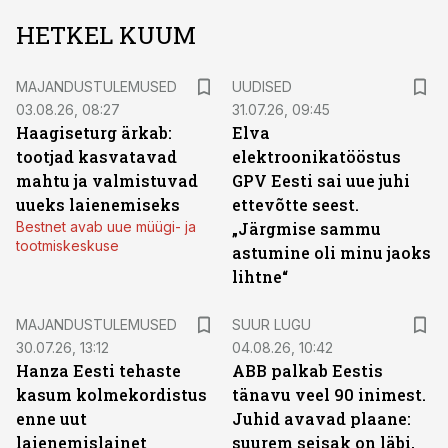
HETKEL KUUM
MAJANDUSTULEMUSED
UUDISED
03.08.26, 08:27
31.07.26, 09:45
Haagiseturg ärkab:
Elva
tootjad kasvatavad
elektroonikatööstus
mahtu ja valmistuvad
GPV Eesti sai uue juhi
uueks laienemiseks
ettevõtte seest.
Bestnet avab uue müügi- ja
„Järgmise sammu
tootmiskeskuse
astumine oli minu jaoks
lihtne“
MAJANDUSTULEMUSED
SUUR LUGU
30.07.26, 13:12
04.08.26, 10:42
Hanza Eesti tehaste
ABB palkab Eestis
kasum kolmekordistus
tänavu veel 90 inimest.
enne uut
Juhid avavad plaane:
laienemislainet
suurem seisak on läbi,