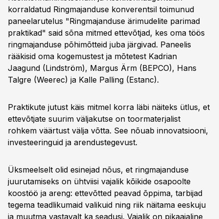
korraldatud Ringmajanduse konverentsil toimunud
paneelarutelus "Ringmajanduse ärimudelite parimad
praktikad" said sõna mitmed ettevõtjad, kes oma töös
ringmajanduse põhimõtteid juba järgivad. Paneelis
rääkisid oma kogemustest ja mõtetest Kadrian
Jaagund (Lindström), Margus Ärm (BEPCO), Hans
Talgre (Weerec) ja Kalle Palling (Estanc).
Praktikute jutust käis mitmel korra läbi näiteks ütlus, et
ettevõtjate suurim väljakutse on toormaterjalist
rohkem väärtust välja võtta. See nõuab innovatsiooni,
investeeringuid ja arendustegevust.
Üksmeelselt olid esinejad nõus, et ringmajanduse
juurutamiseks on ühtviisi vajalik kõikide osapoolte
koostöö ja areng: ettevõtted peavad õppima, tarbijad
tegema teadlikumaid valikuid ning riik näitama eeskuju
ja muutma vastavalt ka seadusi. Vajalik on pikaajaline