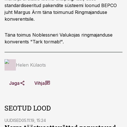
standardiseeritud pakendite süsteemi loonud BEPCO
juht Margus Ärm täna toimunud Ringmajanduse
konverentsile.
Täna toimus Noblessneri Valukojas ringmajanduse
konverents "Tark tormab!".
Helen Külaots
Jaga
Vihja
SEOTUD LOOD
UUDISED
05.11.19, 15:24