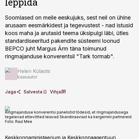
leppida
Soomlased on meile eeskujuks, sest neil on ühine
arusaam eesmärkidest ja tegevustest - nad istusid
koos maha ja arutasid teema üksipulgi läbi, ütles
standardiseeritud pakendite süsteemi loonud
BEPCO juht Margus Ärm täna toimunud
ringmajanduse konverentsil "Tark tormab".
Helen Külaots
kaasautor
Jaga
Salvesta
Vihja
Ringmajanduse konverentsi panelistid tõdesid, et ringmajandusega
tegelevad ettevõtted leiavad Skandinaaviast ka kergemini partnereid
Foto:
Raul Mee
Keskkonnaministeerium ja Keskkonnaagentuuri