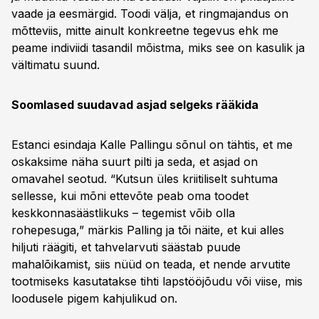
vaade ja eesmärgid. Toodi välja, et ringmajandus on
mõtteviis, mitte ainult konkreetne tegevus ehk me
peame indiviidi tasandil mõistma, miks see on kasulik ja
vältimatu suund.
Soomlased suudavad asjad selgeks rääkida
Estanci esindaja Kalle Pallingu sõnul on tähtis, et me
oskaksime näha suurt pilti ja seda, et asjad on
omavahel seotud. “Kutsun üles kriitiliselt suhtuma
sellesse, kui mõni ettevõte peab oma toodet
keskkonnasäästlikuks – tegemist võib olla
rohepesuga,” märkis Palling ja tõi näite, et kui alles
hiljuti räägiti, et tahvelarvuti säästab puude
mahalõikamist, siis nüüd on teada, et nende arvutite
tootmiseks kasutatakse tihti lapstööjõudu või viise, mis
loodusele pigem kahjulikud on.