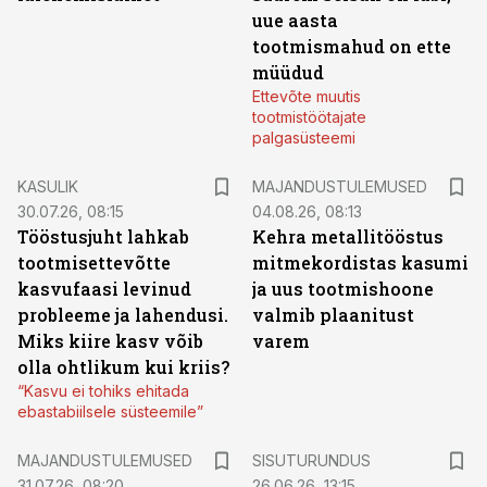
uue aasta
tootmismahud on ette
müüdud
Ettevõte muutis
tootmistöötajate
palgasüsteemi
KASULIK
MAJANDUSTULEMUSED
30.07.26, 08:15
04.08.26, 08:13
Tööstusjuht lahkab
Kehra metallitööstus
tootmisettevõtte
mitmekordistas kasumi
kasvufaasi levinud
ja uus tootmishoone
probleeme ja lahendusi.
valmib plaanitust
Miks kiire kasv võib
varem
olla ohtlikum kui kriis?
“Kasvu ei tohiks ehitada
ebastabiilsele süsteemile”
ST
MAJANDUSTULEMUSED
SISUTURUNDUS
31.07.26, 08:20
26.06.26, 13:15