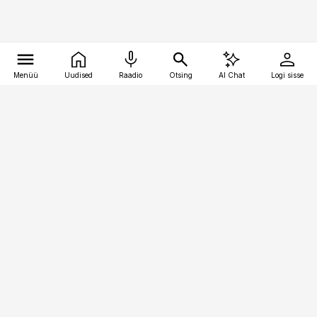
Menüü
Uudised
Raadio
Otsing
AI Chat
Logi sisse
Vana-Lõuna 39/1, 19094 Tallinn
(+372) 667 0111
toostusuudised@toostusuudised.ee
Telli
Reklaam
Firmast
Sisu kasutamisõigused
Ajakirjaniku
eetikakoodeks
Üldtingimused
Privaatsustingimused