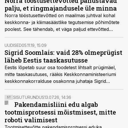
Norra tööstusettevõtted panustavad
palju, et ringmajandusele üle minna
Norra tööstusettevõtted on maailmas juhtival kohal
keskkonna- ja kliimasäästlike tegutsemise põhimõtete
poolest. See tähendab, et väga paljud ettevõtted
panustavad, et leida võimalusi tootmise efektiivsemaks
ja rohelisemaks muutmiseks, rääkis Norra Tööstuste
UUDISED
05.11.19, 15:09
Föderatsiooni jäätmekäitluse valdkonna juht Gunnar
Sigrid Soomlais: vaid 28% olmeprügist
Grini täna toimuval ringmajanduse konverentsil.
läheb Eestis taaskasutusse
Eestis lõpetab suur osa toodetest lihtsalt prügimäel,
mitte taaskasutuses, rääkis Keskkonnaministeeriumi
keskkonnakorralduse osakonna juhataja Sigrid
Soomlais täna toimuval ringmajanduse konverentsil.
SISUTURUNDUS
13.07.26, 14:36
ST
Pakendamisliini edu algab
tootmisprotsessi mõistmisest, mitte
roboti valimisest
Tootmisettevõtte pakendamisprotsessi eduka