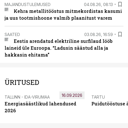
MAJANDUSTULEMUSED
04.08.26, 08:13
Kehra metallitööstus mitmekordistas kasumi
ja uus tootmishoone valmib plaanitust varem
SAATED
03.08.26, 16:59
Eestis arendatud elektriline surfilaud lööb
laineid üle Euroopa. “Ladusin säästud alla ja
hakkasin ehitama”
ÜRITUSED
16.09.2026
TALLINN - IDA-VIRUMAA
TARTU
Energiasäästlikud lahendused
Puidutööstuse 
2026