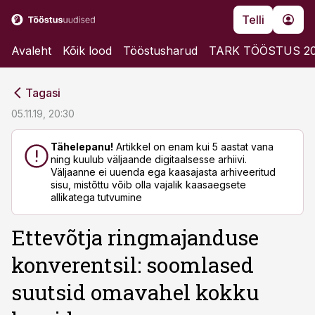
Telli
Avaleht
Kõik lood
Tööstusharud
TARK TÖÖSTUS 2
cebook
cebook
Tagasi
Twitter)
Twitter)
05.11.19, 20:30
kedIn
kedIn
Tähelepanu!
Artikkel on enam kui 5 aastat vana
ning kuulub väljaande digitaalsesse arhiivi.
ail
ail
Väljaanne ei uuenda ega kaasajasta arhiveeritud
sisu, mistõttu võib olla vajalik kaasaegsete
k
k
allikatega tutvumine
Ettevõtja ringmajanduse
konverentsil: soomlased
suutsid omavahel kokku