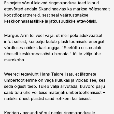
Esinejate sõnul leiavad ringmajanduse teed läinud
ettevõtted endale Skandinaavias ka märksa hõlpsamalt
koostööpartnereid, sest seal väärtustatakse
keskkonnasäästlikke ja jätkusuutlikke ettevõtjaid.
Margus Ärm tõi veel välja, et meil pole adekvaatset
infot sellest, kui palju kulub plasti toomisele energiat
võrdluses näiteks kartongiga. "Seetõttu ei saa alati
üheselt keskkonnasäästu hinnata," tõi ta välja ühe
murekoha.
Weereci tegevjuht Hans Talgre lisas, et jäätmete
ümbertöötlemine on väga kulukas ja võidab see, kes
seda õigesti teeb. Tuleb välja arvutada, kuivõrd palju
saab tulu ühe või teise materjali ümbertöötlemisest –
näiteks ühest plastist saad rohkem kui teisest.
Kadrian Jaagundi sõnul peaks ringmajandusele