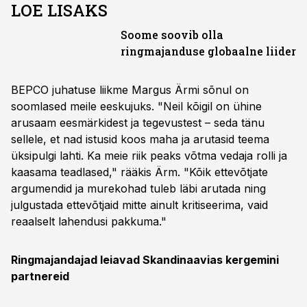
LOE LISAKS
Soome soovib olla
ringmajanduse globaalne liider
BEPCO juhatuse liikme Margus Ärmi sõnul on
soomlased meile eeskujuks. "Neil kõigil on ühine
arusaam eesmärkidest ja tegevustest – seda tänu
sellele, et nad istusid koos maha ja arutasid teema
üksipulgi lahti. Ka meie riik peaks võtma vedaja rolli ja
kaasama teadlased," rääkis Ärm. "Kõik ettevõtjate
argumendid ja murekohad tuleb läbi arutada ning
julgustada ettevõtjaid mitte ainult kritiseerima, vaid
reaalselt lahendusi pakkuma."
Ringmajandajad leiavad Skandinaavias kergemini
partnereid