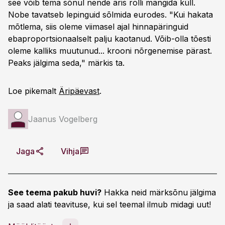
see võib tema sõnul nende äris rolli mängida küll.
Nobe tavatseb lepinguid sõlmida eurodes. "Kui hakata
mõtlema, siis oleme viimasel ajal hinnapäringuid
ebaproportsionaalselt palju kaotanud. Võib-olla tõesti
oleme kalliks muutunud... krooni nõrgenemise pärast.
Peaks jälgima seda," märkis ta.
Loe pikemalt
Äripäevast
.
Jaanus Vogelberg
Jaga
Vihja
See teema pakub huvi?
Hakka neid märksõnu jälgima
ja saad alati teavituse, kui sel teemal ilmub midagi uut!