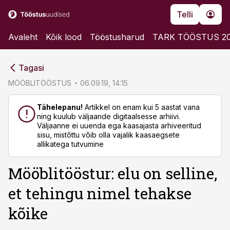
Telli
Avaleht
Kõik lood
Tööstusharud
TARK TÖÖSTUS 2
cebook
cebook
Tagasi
Twitter)
Twitter)
MÖÖBLITÖÖSTUS
06.09.19, 14:15
kedIn
kedIn
Tähelepanu!
Artikkel on enam kui 5 aastat vana
ning kuulub väljaande digitaalsesse arhiivi.
ail
ail
Väljaanne ei uuenda ega kaasajasta arhiveeritud
sisu, mistõttu võib olla vajalik kaasaegsete
k
k
allikatega tutvumine
Mööblitööstur: elu on selline,
et tehingu nimel tehakse
kõike