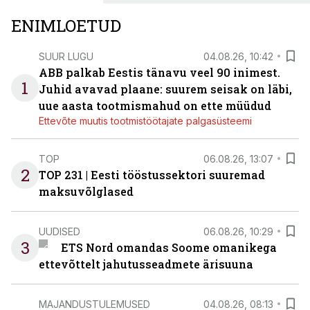
ENIMLOETUD
SUUR LUGU
04.08.26, 10:42
ABB palkab Eestis tänavu veel 90 inimest.
1
Juhid avavad plaane: suurem seisak on läbi,
uue aasta tootmismahud on ette müüdud
Ettevõte muutis tootmistöötajate palgasüsteemi
TOP
06.08.26, 13:07
2
TOP 231 | Eesti tööstussektori suuremad
maksuvõlglased
UUDISED
06.08.26, 10:29
3
ETS Nord omandas Soome omanikega
ettevõttelt jahutusseadmete ärisuuna
MAJANDUSTULEMUSED
04.08.26, 08:13