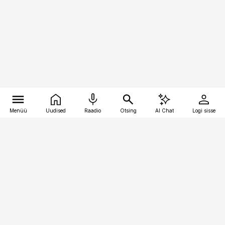
Menüü
Uudised
Raadio
Otsing
AI Chat
Logi sisse
Vana-Lõuna 39/1, 19094 Tallinn
(+372) 667 0111
toostusuudised@toostusuudised.ee
Telli
Reklaam