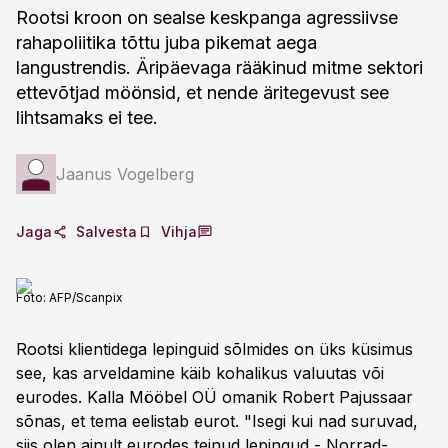
Rootsi kroon on sealse keskpanga agressiivse
rahapoliitika tõttu juba pikemat aega
langustrendis. Äripäevaga rääkinud mitme sektori
ettevõtjad möönsid, et nende äritegevust see
lihtsamaks ei tee.
Jaanus Vogelberg
Jaga
Salvesta
Vihja
Foto:
AFP/Scanpix
Rootsi klientidega lepinguid sõlmides on üks küsimus
see, kas arveldamine käib kohalikus valuutas või
eurodes. Kalla Mööbel OÜ omanik Robert Pajussaar
sõnas, et tema eelistab eurot. "Isegi kui nad suruvad,
siis olen ainult eurodes teinud lepingud - Norrad-