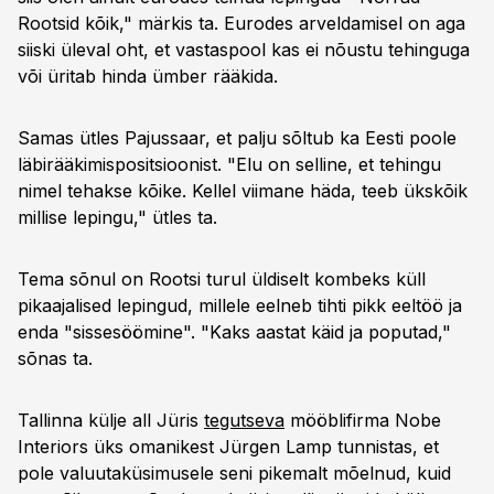
Rootsid kõik," märkis ta. Eurodes arveldamisel on aga
siiski üleval oht, et vastaspool kas ei nõustu tehinguga
või üritab hinda ümber rääkida.
Samas ütles Pajussaar, et palju sõltub ka Eesti poole
läbirääkimispositsioonist. "Elu on selline, et tehingu
nimel tehakse kõike. Kellel viimane häda, teeb ükskõik
millise lepingu," ütles ta.
Tema sõnul on Rootsi turul üldiselt kombeks küll
pikaajalised lepingud, millele eelneb tihti pikk eeltöö ja
enda "sissesöömine". "Kaks aastat käid ja poputad,"
sõnas ta.
Tallinna külje all Jüris
tegutseva
mööblifirma Nobe
Interiors üks omanikest Jürgen Lamp tunnistas, et
pole valuutaküsimusele seni pikemalt mõelnud, kuid