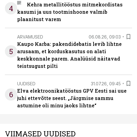
Kehra metallitööstus mitmekordistas
4
kasumi ja uus tootmishoone valmib
plaanitust varem
ARVAMUSED
06.08.26, 09:03
Kaupo Karba: pakendidebatis levib lihtne
5
arusaam, et korduskasutus on alati
keskkonnale parem. Analüüsid näitavad
teistsugust pilti
UUDISED
31.07.26, 09:45
Elva elektroonikatööstus GPV Eesti sai uue
6
juhi ettevõtte seest. „Järgmise sammu
astumine oli minu jaoks lihtne“
VIIMASED UUDISED