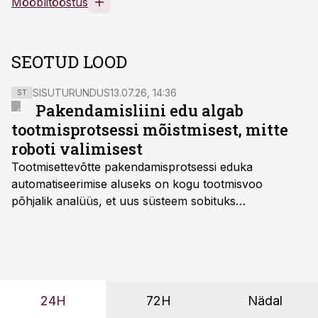
Mööblitööstus
SEOTUD LOOD
SISUTURUNDUS
13.07.26, 14:36
ST
Pakendamisliini edu algab
tootmisprotsessi mõistmisest, mitte
roboti valimisest
Tootmisettevõtte pakendamisprotsessi eduka
automatiseerimise aluseks on kogu tootmisvoo
põhjalik analüüs, et uus süsteem sobituks
olemasolevasse keskkonda, aitaks vähendada
tööjõuvajadust ning oleks valmis ka ettevõtte
tulevasteks arenguteks. Lihtsalt roboti lisamine
enamasti oodatud tulemust ei too, nendib tootmise ja
tööstuse automatiseerimislahenduste arendaja Smitech
24H
72H
Nädal
OÜ tegevjuht Sander Mitendorf.