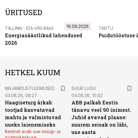
ÜRITUSED
16.09.2026
TALLINN - IDA-VIRUMAA
TARTU
Energiasäästlikud lahendused
Puidutööstuse 
2026
HETKEL KUUM
MAJANDUSTULEMUSED
SUUR LUGU
03.08.26, 08:27
04.08.26, 10:42
Haagiseturg ärkab:
ABB palkab Eestis
tootjad kasvatavad
tänavu veel 90 inimest.
mahtu ja valmistuvad
Juhid avavad plaane:
uueks laienemiseks
suurem seisak on läbi,
Bestnet avab uue müügi- ja
uue aasta
tootmiskeskuse