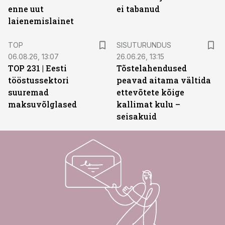
enne uut
ei tabanud
laienemislainet
ST
TOP
SISUTURUNDUS
06.08.26, 13:07
26.06.26, 13:15
TOP 231 | Eesti
Tõstelahendused
tööstussektori
peavad aitama vältida
suuremad
ettevõtete kõige
maksuvõlglased
kallimat kulu –
seisakuid