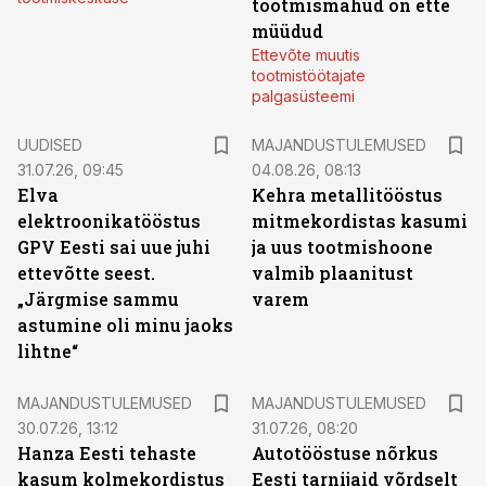
tootmismahud on ette
müüdud
Ettevõte muutis
tootmistöötajate
palgasüsteemi
UUDISED
MAJANDUSTULEMUSED
31.07.26, 09:45
04.08.26, 08:13
Elva
Kehra metallitööstus
elektroonikatööstus
mitmekordistas kasumi
GPV Eesti sai uue juhi
ja uus tootmishoone
ettevõtte seest.
valmib plaanitust
„Järgmise sammu
varem
astumine oli minu jaoks
lihtne“
MAJANDUSTULEMUSED
MAJANDUSTULEMUSED
30.07.26, 13:12
31.07.26, 08:20
Hanza Eesti tehaste
Autotööstuse nõrkus
kasum kolmekordistus
Eesti tarnijaid võrdselt