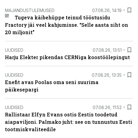
MAJANDUSTULEMUSED
07.08.26, 14:19
Tugeva käibehüppe teinud tööstusidu
Fractory jäi veel kahjumisse. “Selle aasta siht on
20 miljonit”
UUDISED
07.08.26, 13:51
Harju Elekter pikendas CERNiga koostöölepingut
UUDISED
07.08.26, 13:35
Enefit avas Poolas oma seni suurima
päikesepargi
UUDISED
07.08.26, 11:52
Rallistaar Elfyn Evans ostis Eestis toodetud
aiapaviljoni. Palmako juht: see on tunnustus Eesti
tootmiskvaliteedile