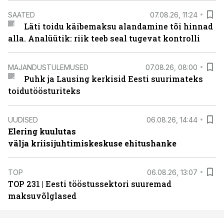
SAATED
07.08.26, 11:24
Läti toidu käibemaksu alandamine tõi hinnad
alla. Analüütik: riik teeb seal tugevat kontrolli
MAJANDUSTULEMUSED
07.08.26, 08:00
Puhk ja Lausing kerkisid Eesti suurimateks
toidutöösturiteks
UUDISED
06.08.26, 14:44
Elering kuulutas
välja kriisijuhtimiskeskuse ehitushanke
TOP
06.08.26, 13:07
TOP 231 | Eesti tööstussektori suuremad
maksuvõlglased