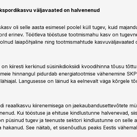
ekspordikasvu väljavaated on halvenenud
kasv oli selle aasta esimesel poolel küll tugev, kuid majand
kord erinev. Töötleva tööstuse tootmismahu kasv on tugevn
 olnud laiapõhjaline ning tootmismahtude kasvuväljavaated 
 on kiiresti kerkinud süsinikdioksiidi kvoodihinna tõusu tõtt
 meie hinnangul pidurdab energiatootmise vähenemine SKP
lähiajal. Langusesse on läinud ka eelnevalt väga kõrgele t
di reaalkasvu kiirenemisega on jaekaubandusettevõtete m
enud. Kui tööstuse ja ehituse kindlustunne halvenevad, siis 
n püsinud tugev ja teenuste sektori kindlustunne on selle a
hakanud. See näitab, et sisenõudlus peaks Eestis vähemalt