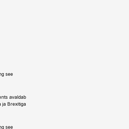
ng see
ents avaldab
ja Brexitiga
ng see