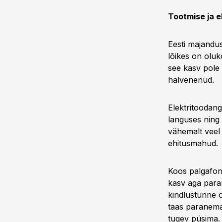
Tootmise ja 
Eesti majandus
lõikes on olu
see kasv pole
halvenenud.
Elektritoodang
languses ning
vähemalt veel 
ehitusmahud.
Koos palgafon
kasv aga paran
kindlustunne o
taas paranema 
tugev püsima.