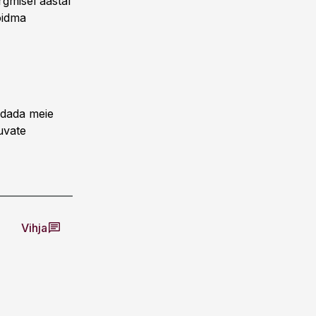
gmisel aastal
oidma
endada meie
uvate
Vihja