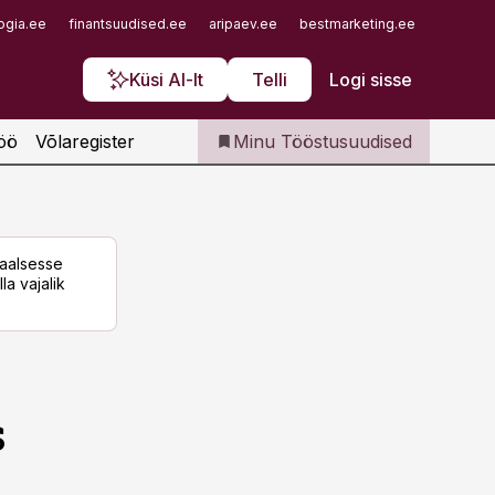
Iseteenindus
ogia.ee
finantsuudised.ee
aripaev.ee
bestmarketing.ee
finantsu
Telli Tööstusuudised
Küsi AI-lt
Telli
Logi sisse
öö
Võlaregister
Minu Tööstusuudised
taalsesse
la vajalik
s