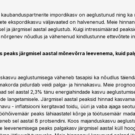
e kaubanduspartnerite impordikasv on aeglustunud ning ka
tete ekspordikasvu väljavaated on halvenenud. Meie hinnan
el ja järgmisel aastal aeglustub. Kuigi intressimäärad peaks
 nõrgenev nõudlus ja vähenenud kindlustunne ettevõtete in
 peaks järgmisel aastal mõnevõrra leevenema, kuid pal
kasvu aeglustumisega väheneb tasapisi ka nõudlus täiend
omakorda pidurdab veidi palga- ja hinnakasvu. Meie prognoos
ad sel aastal 2,3% tänu energiahindade kasvu aeglustumise
iside langetamisele. Järgmisel aastal peaksid hinnad kasvam
avu - inflatsiooni kergitavad toidu, üüri ja vaba ajaga seot
Tööhõivemäär peaks lähiaastatel kõrge ja töötusemäär mada
reneb sel aastal 8 protsendini. Koos majanduskasvu aeglust
 leevenemisega peaks palgakasv järgmisel aastal küll hoo