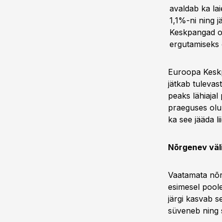
avaldab ka la
1,1%-ni ning 
Keskpangad o
ergutamiseks 
Euroopa Keskp
jätkab tuleva
peaks lähiajal
praeguses oluk
ka see jääda l
Nõrgenev väl
Vaatamata nõr
esimesel poole
järgi kasvab s
süveneb ning s