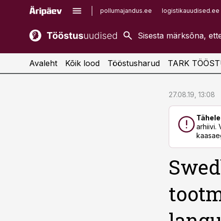
pollumajandus.ee
logistikauudised.ee
kaubandus.ee
imelineajalugu.ee
kinnisvarauudised.ee
imelineteadus.ee
Avaleht
Kõik lood
Tööstusharud
TARK TÖÖST
cebook
cebook
27.08.19, 13:08
Twitter)
Twitter)
Tähele
kedIn
kedIn
arhiivi
kaasaeg
ail
ail
Swedb
k
k
tootm
langu