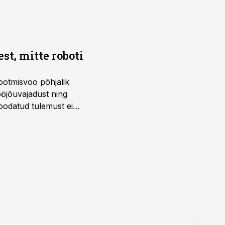
t, mitte roboti
ootmisvoo põhjalik
öjõuvajadust ning
 oodatud tulemust ei
 tegevjuht Sander