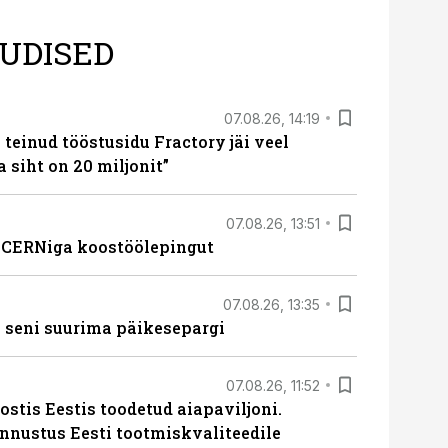
UDISED
07.08.26, 14:19
teinud tööstusidu Fractory jäi veel
a siht on 20 miljonit”
07.08.26, 13:51
s CERNiga koostöölepingut
07.08.26, 13:35
 seni suurima päikesepargi
07.08.26, 11:52
ostis Eestis toodetud aiapaviljoni.
unnustus Eesti tootmiskvaliteedile