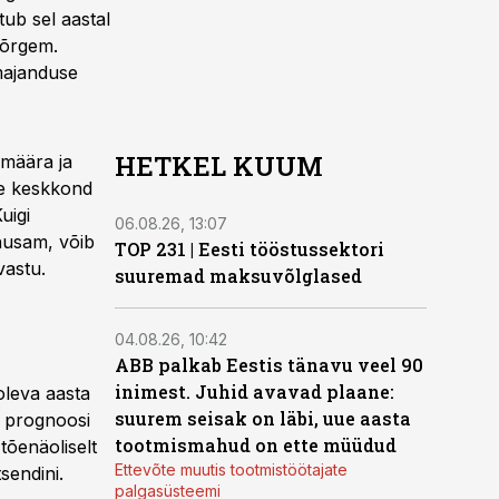
ub sel aastal
nõrgem.
majanduse
HETKEL KUUM
imäära ja
de keskkond
uigi
06.08.26, 13:07
õhusam, võib
TOP 231 | Eesti tööstussektori
vastu.
suuremad maksuvõlglased
04.08.26, 10:42
ABB palkab Eestis tänavu veel 90
inimest. Juhid avavad plaane:
oleva aasta
suurem seisak on läbi, uue aasta
e prognoosi
tootmismahud on ette müüdud
tõenäoliselt
Ettevõte muutis tootmistöötajate
sendini.
palgasüsteemi