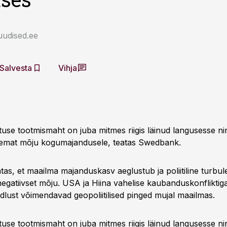
uudised.ee
Salvesta
Vihja
tuse tootmismaht on juba mitmes riigis läinud langusesse ni
iemat mõju kogumajandusele, teatas Swedbank.
as, et maailma majanduskasv aeglustub ja poliitiline turbul
egatiivset mõju. USA ja Hiina vahelise kaubanduskonfliktiga 
dlust võimendavad geopoliitilised pinged mujal maailmas.
tuse tootmismaht on juba mitmes riigis läinud langusesse ni