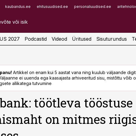
kaubandus.ee
ehitusuudised.ee
personaliuudised.ee
aritehnolo
Infopank
Radar
US 2027
Podcastid
Videod
Üritused
Sisuturundus
T
panu!
Artikkel on enam kui 5 aastat vana ning kuulub väljaande digi
. Väljaanne ei uuenda ega kaasajasta arhiveeritud sisu, mistõttu võib ol
sete allikatega tutvumine
ank: töötleva tööstuse
ismaht on mitmes riigi
ses