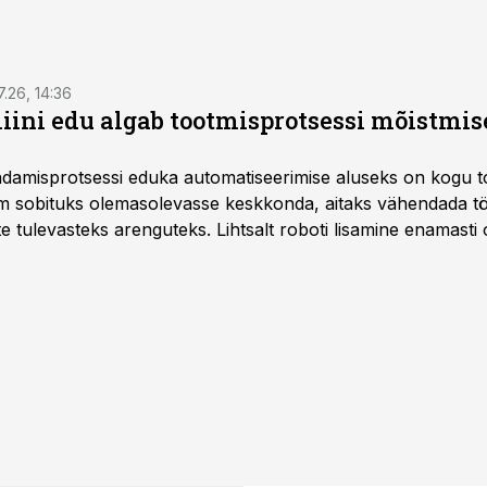
7.26, 14:36
ini edu algab tootmisprotsessi mõistmises
damisprotsessi eduka automatiseerimise aluseks on kogu t
m sobituks olemasolevasse keskkonda, aitaks vähendada tö
te tulevasteks arenguteks. Lihtsalt roboti lisamine enamasti
a tööstuse automatiseerimislahenduste arendaja Smitech OÜ