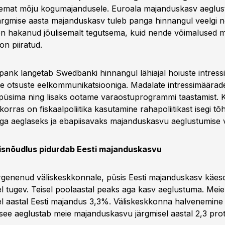
iemat mõju kogumajandusele. Euroala majanduskasv aeglust
järgmise aasta majanduskasv tuleb panga hinnangul veelgi 
n hakanud jõulisemalt tegutsema, kuid nende võimalused 
on piiratud.
ank langetab Swedbanki hinnangul lähiajal hoiuste intress
ste otsuste eelkommunikatsiooniga. Madalate intressimäära
 püsima ning lisaks ootame varaostuprogrammi taastamist. K
orras on fiskaalpoliitika kasutamine rahapoliitikast isegi t
iiga aeglaseks ja ebapiisavaks majanduskasvu aeglustumise 
isnõudlus pidurdab Eesti majanduskasvu
genenud väliskeskkonnale, püsis Eesti majanduskasv käes
l tugev. Teisel poolaastal peaks aga kasv aeglustuma. Mei
el aastal Eesti majandus 3,3%. Väliskeskkonna halvenemine 
ee aeglustab meie majanduskasvu järgmisel aastal 2,3 prot