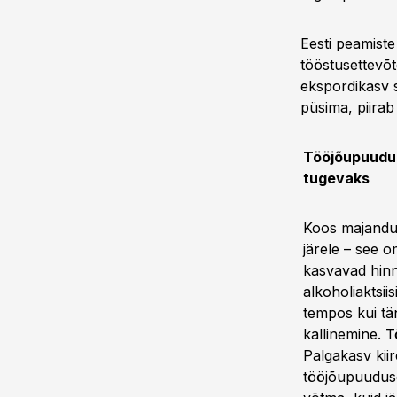
Eesti peamist
tööstusettevõ
ekspordikasv s
püsima, piirab
Tööjõupuudus
tugevaks
Koos majandus
järele – see 
kasvavad hinn
alkoholiaktsi
tempos kui tän
kallinemine. 
Palgakasv kii
tööjõupuuduse