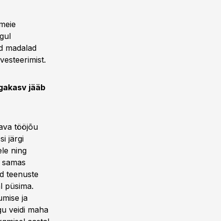
 meie
gul
id madalad
vesteerimist.
gakasv jääb
ava tööjõu
i järgi
le ning
a samas
ud teenuste
l püsima.
umise ja
gu veidi maha