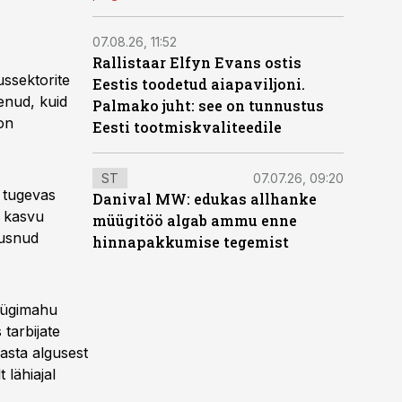
07.08.26, 11:52
Rallistaar Elfyn Evans ostis
ussektorite
Eestis toodetud aiapaviljoni.
enud, kuid
Palmako juht: see on tunnustus
on
Eesti tootmiskvaliteedile
ST
07.07.26, 09:20
u tugevas
Danival MW: edukas allhanke
 kasvu
müügitöö algab ammu enne
õusnud
hinnapakkumise tegemist
üügimahu
tarbijate
asta algusest
 lähiajal