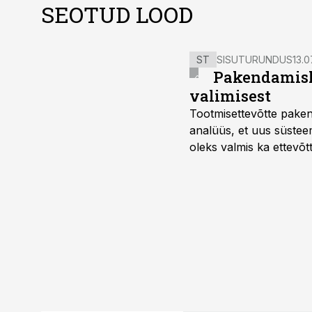
SEOTUD LOOD
ST
SISUTURUNDUS
13.0
Pakendamisli
valimisest
Tootmisettevõtte paken
analüüs, et uus süstee
oleks valmis ka ettevõt
too, nendib tootmise j
Mitendorf.