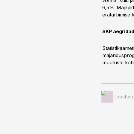
võtma, kuid j
6,5%. Majapid
eratarbimise
SKP aegridad
Statistikaamet
majandusprogn
muutuste kohta
Tööstusu