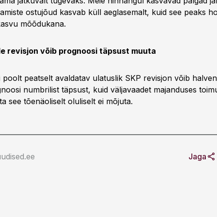
ääma jätkuvalt tugevaks. Meie hinnangul kasvavad palgad jär
amiste ostujõud kasvab küll aeglasemalt, kuid see peaks h
 kasvu mõõdukana.
e revisjon võib prognoosi täpsust muuta
i poolt peatselt avaldatav ulatuslik SKP revisjon võib halv
oosi numbrilist täpsust, kuid väljavaadet majanduses toim
 see tõenäoliselt oluliselt ei mõjuta.
udised.ee
Jaga