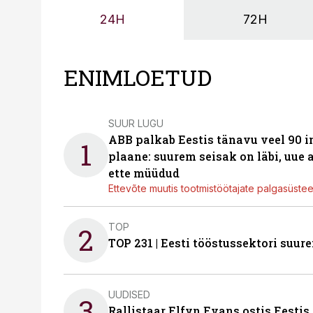
24H
72H
ENIMLOETUD
SUUR LUGU
ABB palkab Eestis tänavu veel 90 
1
plaane: suurem seisak on läbi, uue
ette müüdud
Ettevõte muutis tootmistöötajate palgasüste
TOP
2
TOP 231 | Eesti tööstussektori su
UUDISED
3
Rallistaar Elfyn Evans ostis Eestis