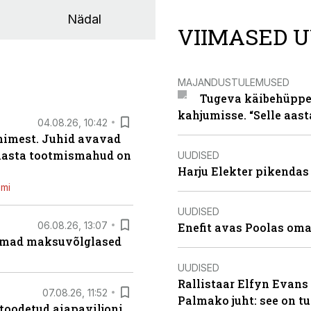
Nädal
VIIMASED U
MAJANDUSTULEMUSED
Tugeva käibehüppe 
kahjumisse. “Selle aast
04.08.26, 10:42
inimest. Juhid avavad
 aasta tootmismahud on
UUDISED
Harju Elekter pikenda
emi
UUDISED
06.08.26, 13:07
Enefit avas Poolas oma
uremad maksuvõlglased
UUDISED
Rallistaar Elfyn Evans 
07.08.26, 11:52
Palmako juht: see on t
 toodetud aiapaviljoni.