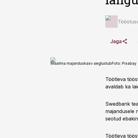
Tööstus
Jaga
Maailma majanduskasv aeglustub
Foto:
Pixabay
Töötleva töös
avaldab ka la
Swedbank teat
majandusele n
seotud ebakin
Töötleva töös