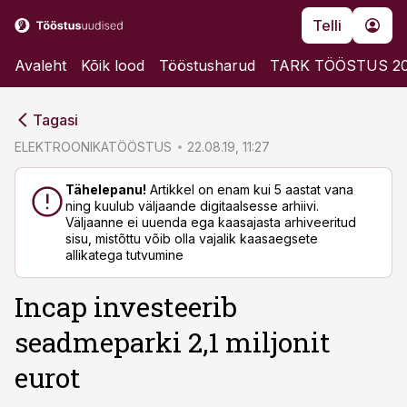
Telli
Avaleht
Kõik lood
Tööstusharud
TARK TÖÖSTUS 2
cebook
cebook
Tagasi
Twitter)
Twitter)
ELEKTROONIKATÖÖSTUS
22.08.19, 11:27
kedIn
kedIn
Tähelepanu!
Artikkel on enam kui 5 aastat vana
ning kuulub väljaande digitaalsesse arhiivi.
ail
ail
Väljaanne ei uuenda ega kaasajasta arhiveeritud
sisu, mistõttu võib olla vajalik kaasaegsete
k
k
allikatega tutvumine
Incap investeerib
seadmeparki 2,1 miljonit
eurot