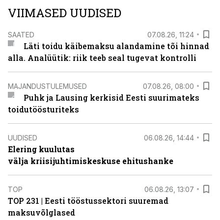
VIIMASED UUDISED
SAATED
07.08.26, 11:24
Läti toidu käibemaksu alandamine tõi hinnad
alla. Analüütik: riik teeb seal tugevat kontrolli
MAJANDUSTULEMUSED
07.08.26, 08:00
Puhk ja Lausing kerkisid Eesti suurimateks
toidutöösturiteks
UUDISED
06.08.26, 14:44
Elering kuulutas
välja kriisijuhtimiskeskuse ehitushanke
TOP
06.08.26, 13:07
TOP 231 | Eesti tööstussektori suuremad
maksuvõlglased