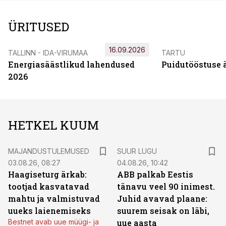
ÜRITUSED
16.09.2026
TALLINN - IDA-VIRUMAA
TARTU
Energiasäästlikud lahendused
Puidutööstuse 
2026
HETKEL KUUM
MAJANDUSTULEMUSED
SUUR LUGU
03.08.26, 08:27
04.08.26, 10:42
Haagiseturg ärkab:
ABB palkab Eestis
tootjad kasvatavad
tänavu veel 90 inimest.
mahtu ja valmistuvad
Juhid avavad plaane:
uueks laienemiseks
suurem seisak on läbi,
Bestnet avab uue müügi- ja
uue aasta