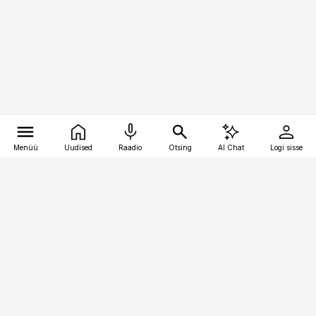
Menüü
Uudised
Raadio
Otsing
AI Chat
Logi sisse
Vana-Lõuna 39/1, 19094 Tallinn
(+372) 667 0111
toostusuudised@toostusuudised.ee
Telli
Reklaam
Firmast