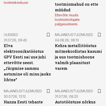
tootmiskeskuse
tootmismahud on ette
müüdud
Ettevõte muutis
tootmistöötajate
palgasüsteemi
UUDISED
MAJANDUSTULEMUSED
31.07.26, 09:45
04.08.26, 08:13
Elva
Kehra metallitööstus
elektroonikatööstus
mitmekordistas kasumi
GPV Eesti sai uue juhi
ja uus tootmishoone
ettevõtte seest.
valmib plaanitust
„Järgmise sammu
varem
astumine oli minu jaoks
lihtne“
MAJANDUSTULEMUSED
MAJANDUSTULEMUSED
30.07.26, 13:12
31.07.26, 08:20
Hanza Eesti tehaste
Autotööstuse nõrkus