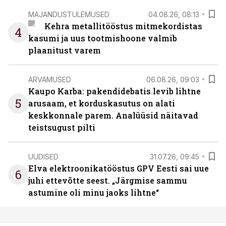
MAJANDUSTULEMUSED
04.08.26, 08:13
Kehra metallitööstus mitmekordistas
4
kasumi ja uus tootmishoone valmib
plaanitust varem
ARVAMUSED
06.08.26, 09:03
Kaupo Karba: pakendidebatis levib lihtne
5
arusaam, et korduskasutus on alati
keskkonnale parem. Analüüsid näitavad
teistsugust pilti
UUDISED
31.07.26, 09:45
Elva elektroonikatööstus GPV Eesti sai uue
6
juhi ettevõtte seest. „Järgmise sammu
astumine oli minu jaoks lihtne“