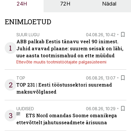
24H
72H
Nädal
ENIMLOETUD
SUUR LUGU
04.08.26, 10:42
ABB palkab Eestis tänavu veel 90 inimest.
1
Juhid avavad plaane: suurem seisak on läbi,
uue aasta tootmismahud on ette müüdud
Ettevõte muutis tootmistöötajate palgasüsteemi
TOP
06.08.26, 13:07
2
TOP 231 | Eesti tööstussektori suuremad
maksuvõlglased
UUDISED
06.08.26, 10:29
3
ETS Nord omandas Soome omanikega
ettevõttelt jahutusseadmete ärisuuna