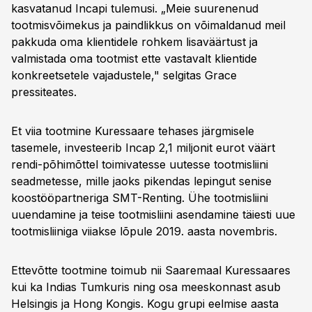
kasvatanud Incapi tulemusi. „Meie suurenenud
tootmisvõimekus ja paindlikkus on võimaldanud meil
pakkuda oma klientidele rohkem lisaväärtust ja
valmistada oma tootmist ette vastavalt klientide
konkreetsetele vajadustele," selgitas Grace
pressiteates.
Et viia tootmine Kuressaare tehases järgmisele
tasemele, investeerib Incap 2,1 miljonit eurot väärt
rendi-põhimõttel toimivatesse uutesse tootmisliini
seadmetesse, mille jaoks pikendas lepingut senise
koostööpartneriga SMT-Renting. Ühe tootmisliini
uuendamine ja teise tootmisliini asendamine täiesti uue
tootmisliiniga viiakse lõpule 2019. aasta novembris.
Ettevõtte tootmine toimub nii Saaremaal Kuressaares
kui ka Indias Tumkuris ning osa meeskonnast asub
Helsingis ja Hong Kongis. Kogu grupi eelmise aasta