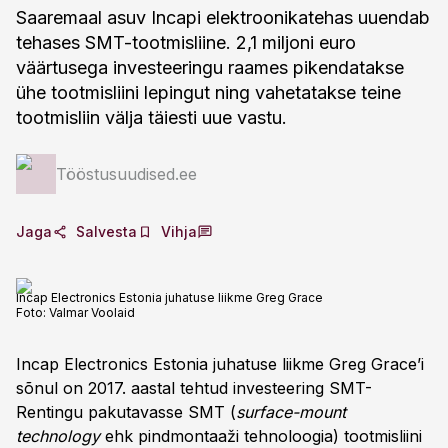
Saaremaal asuv Incapi elektroonikatehas uuendab
tehases SMT-tootmisliine. 2,1 miljoni euro
väärtusega investeeringu raames pikendatakse
ühe tootmisliini lepingut ning vahetatakse teine
tootmisliin välja täiesti uue vastu.
Tööstusuudised.ee
Jaga
Salvesta
Vihja
Incap Electronics Estonia juhatuse liikme Greg Grace
Foto:
Valmar Voolaid
Incap Electronics Estonia juhatuse liikme Greg Grace’i
sõnul on 2017. aastal tehtud investeering SMT-
Rentingu pakutavasse SMT (
surface-mount
technology
ehk pindmontaaži tehnoloogia) tootmisliini