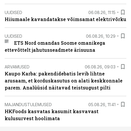
UUDISED
06.08.26, 11:15
Hiiumaale kavandatakse võimsamat elektrivõrku
UUDISED
06.08.26, 10:29
ETS Nord omandas Soome omanikega
ettevõttelt jahutusseadmete ärisuuna
ARVAMUSED
06.08.26, 09:03
Kaupo Karba: pakendidebatis levib lihtne
arusaam, et korduskasutus on alati keskkonnale
parem. Analüüsid näitavad teistsugust pilti
MAJANDUSTULEMUSED
05.08.26, 11:41
HKFoods kasvatas kasumit kasvavast
kulusurvest hoolimata