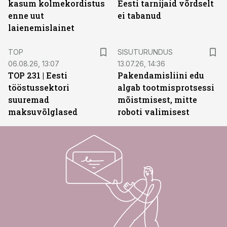
kasum kolmekordistus
Eesti tarnijaid võrdselt
enne uut
ei tabanud
laienemislainet
ST
TOP
SISUTURUNDUS
06.08.26, 13:07
13.07.26, 14:36
TOP 231 | Eesti
Pakendamisliini edu
tööstussektori
algab tootmisprotsessi
suuremad
mõistmisest, mitte
maksuvõlglased
roboti valimisest