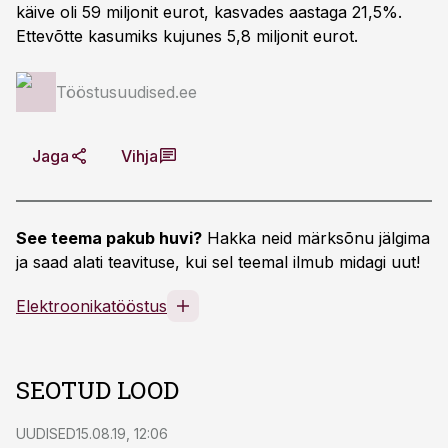
käive oli 59 miljonit eurot, kasvades aastaga 21,5%.
Ettevõtte kasumiks kujunes 5,8 miljonit eurot.
Tööstusuudised.ee
Jaga
Vihja
See teema pakub huvi?
Hakka neid märksõnu jälgima
ja saad alati teavituse, kui sel teemal ilmub midagi uut!
Elektroonikatööstus
SEOTUD LOOD
UUDISED
15.08.19, 12:06