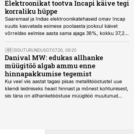
Elektroonikat tootva Incapi käive tegi
korraliku hüppe
Saaremaal ja Indias elektroonikatehaseid omav Incap
suutis kasvatada esimese poolaasta jooksul käivet
võrreldes eelmise aasta sama ajaga 38%, kokku 37,2
miljoni euroni. Ettevõtte kasum kasvas samal ajal 87%
5,7 miljoni euroni.
SISUTURUNDUS
07.07.26, 09:20
ST
Danival MW: edukas allhanke
müügitöö algab ammu enne
hinnapakkumise tegemist
Kui veel viis aastat tagasi piisas metallitööstustel uue
kliendi leidmiseks heast hinnast ja mõnest kohtumisest,
siis täna on allhanketööstuse müügitöö muutunud
märksa pikemaks ja süsteemsemaks. Konkurents on
kasvanud, kliendid kaaluvad otsuseid põhjalikumalt
ning partnerit ei valita enam ainult tootmisvõimekuse
või hinnakirja järgi.