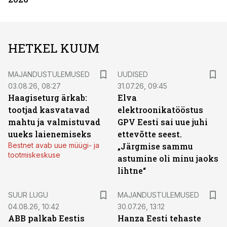
HETKEL KUUM
MAJANDUSTULEMUSED
UUDISED
03.08.26, 08:27
31.07.26, 09:45
Haagiseturg ärkab:
Elva
tootjad kasvatavad
elektroonikatööstus
mahtu ja valmistuvad
GPV Eesti sai uue juhi
uueks laienemiseks
ettevõtte seest.
Bestnet avab uue müügi- ja
„Järgmise sammu
tootmiskeskuse
astumine oli minu jaoks
lihtne“
SUUR LUGU
MAJANDUSTULEMUSED
04.08.26, 10:42
30.07.26, 13:12
ABB palkab Eestis
Hanza Eesti tehaste