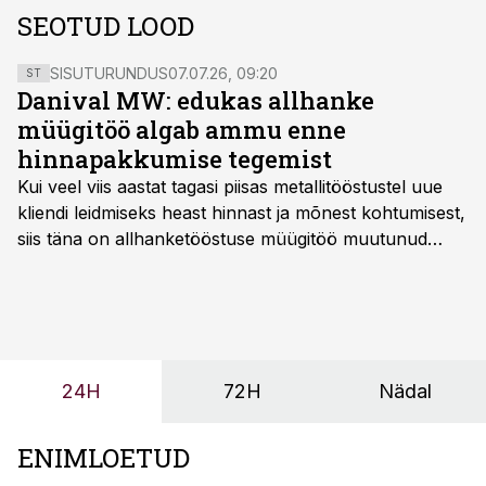
SEOTUD LOOD
SISUTURUNDUS
07.07.26, 09:20
ST
Danival MW: edukas allhanke
müügitöö algab ammu enne
hinnapakkumise tegemist
Kui veel viis aastat tagasi piisas metallitööstustel uue
kliendi leidmiseks heast hinnast ja mõnest kohtumisest,
siis täna on allhanketööstuse müügitöö muutunud
märksa pikemaks ja süsteemsemaks. Konkurents on
kasvanud, kliendid kaaluvad otsuseid põhjalikumalt
ning partnerit ei valita enam ainult tootmisvõimekuse
või hinnakirja järgi.
24H
72H
Nädal
ENIMLOETUD