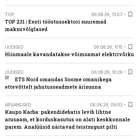
TOP
06.08.26, 13:07
TOP 231 | Eesti tööstussektori suuremad
maksuvõlglased
UUDISED
06.08.26, 11:15
Hiiumaale kavandatakse võimsamat elektrivõrku
UUDISED
06.08.26, 10:29
ETS Nord omandas Soome omanikega
ettevõttelt jahutusseadmete ärisuuna
ARVAMUSED
06.08.26, 09:03
Kaupo Karba: pakendidebatis levib lihtne
arusaam, et korduskasutus on alati keskkonnale
parem. Analüüsid näitavad teistsugust pilti