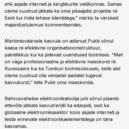
ehk asjade interneti ja kergliikurite valdkonnas. Samas
oleme suutnud jätkata ka oma pikaajalisi projekte nii
Eesti kui India tehase klientidega,” märkis ta värskeid
majandustulemusi kommenteerides.
Märkimisväärsele kasvule on aidanud Pukki sõnul
kaasa nii efektiivne organisatsioonistruktuur,
paindlikkus kui ka pidevad uuendused tootmises. “Meil
on väga professionaalne ja efektiivne meeskond nii
Kuressaare kui ka Tumkuri tootmisüksuses, kelle abil
oleme suutnud olla viimastel aastatel tugeval
kasvukursil,” kiitis Pukk oma meeskonda.
Rahvusvahelise elektroonikatootja juhi sõnul plaanib
ettevõte jätkata kasvutrendil ka edaspidi, sest ka
globaalne elektroonikasektor koos asjade interneti ja
teiste erinevate elektroonikaelementidega on täna
kasvamas.