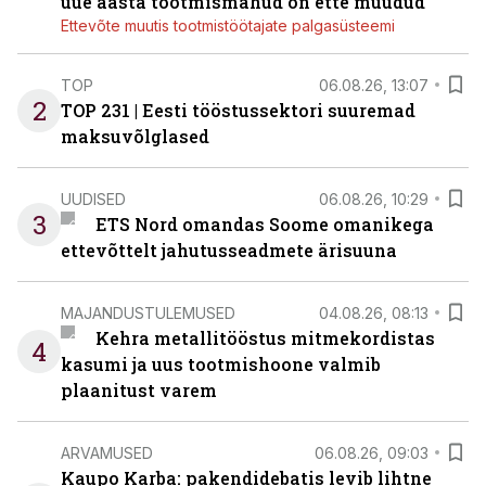
uue aasta tootmismahud on ette müüdud
Ettevõte muutis tootmistöötajate palgasüsteemi
TOP
06.08.26, 13:07
2
TOP 231 | Eesti tööstussektori suuremad
maksuvõlglased
UUDISED
06.08.26, 10:29
3
ETS Nord omandas Soome omanikega
ettevõttelt jahutusseadmete ärisuuna
MAJANDUSTULEMUSED
04.08.26, 08:13
Kehra metallitööstus mitmekordistas
4
kasumi ja uus tootmishoone valmib
plaanitust varem
ARVAMUSED
06.08.26, 09:03
Kaupo Karba: pakendidebatis levib lihtne