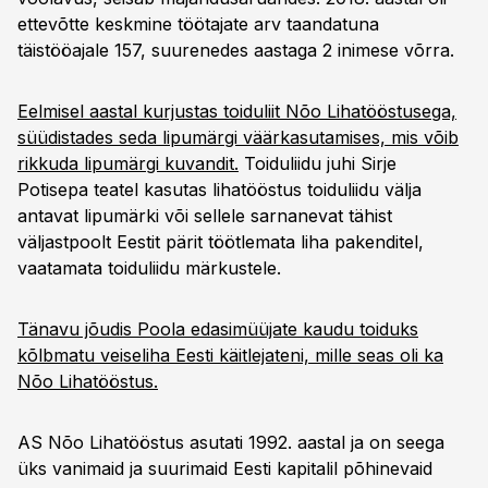
ettevõtte keskmine töötajate arv taandatuna
täistööajale 157, suurenedes aastaga 2 inimese võrra.
Eelmisel aastal kurjustas toiduliit Nõo Lihatööstusega,
süüdistades seda lipumärgi väärkasutamises, mis võib
rikkuda lipumärgi kuvandit.
Toiduliidu juhi Sirje
Potisepa teatel kasutas lihatööstus toiduliidu välja
antavat lipumärki või sellele sarnanevat tähist
väljastpoolt Eestit pärit töötlemata liha pakenditel,
vaatamata toiduliidu märkustele.
Tänavu jõudis Poola edasimüüjate kaudu toiduks
kõlbmatu veiseliha Eesti käitlejateni, mille seas oli ka
Nõo Lihatööstus.
AS Nõo Lihatööstus asutati 1992. aastal ja on seega
üks vanimaid ja suurimaid Eesti kapitalil põhinevaid