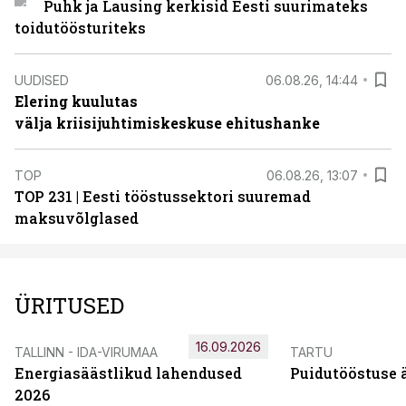
Puhk ja Lausing kerkisid Eesti suurimateks
toidutöösturiteks
UUDISED
06.08.26, 14:44
Elering kuulutas
välja kriisijuhtimiskeskuse ehitushanke
TOP
06.08.26, 13:07
TOP 231 | Eesti tööstussektori suuremad
maksuvõlglased
ÜRITUSED
16.09.2026
TALLINN - IDA-VIRUMAA
TARTU
Energiasäästlikud lahendused
Puidutööstuse 
2026