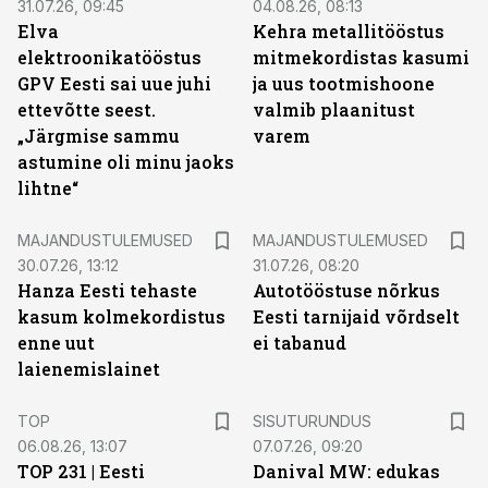
31.07.26, 09:45
04.08.26, 08:13
Elva
Kehra metallitööstus
elektroonikatööstus
mitmekordistas kasumi
GPV Eesti sai uue juhi
ja uus tootmishoone
ettevõtte seest.
valmib plaanitust
„Järgmise sammu
varem
astumine oli minu jaoks
lihtne“
MAJANDUSTULEMUSED
MAJANDUSTULEMUSED
30.07.26, 13:12
31.07.26, 08:20
Hanza Eesti tehaste
Autotööstuse nõrkus
kasum kolmekordistus
Eesti tarnijaid võrdselt
enne uut
ei tabanud
laienemislainet
ST
TOP
SISUTURUNDUS
06.08.26, 13:07
07.07.26, 09:20
TOP 231 | Eesti
Danival MW: edukas