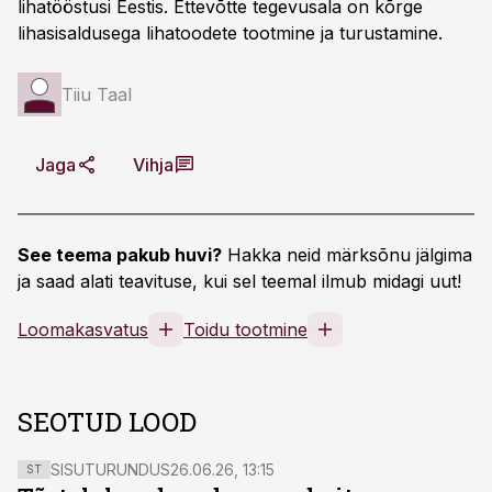
lihatööstusi Eestis. Ettevõtte tegevusala on kõrge
lihasisaldusega lihatoodete tootmine ja turustamine.
Tiiu Taal
Jaga
Vihja
See teema pakub huvi?
Hakka neid märksõnu jälgima
ja saad alati teavituse, kui sel teemal ilmub midagi uut!
Loomakasvatus
Toidu tootmine
SEOTUD LOOD
SISUTURUNDUS
26.06.26, 13:15
ST