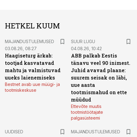
HETKEL KUUM
MAJANDUSTULEMUSED
SUUR LUGU
03.08.26, 08:27
04.08.26, 10:42
Haagiseturg ärkab:
ABB palkab Eestis
tootjad kasvatavad
tänavu veel 90 inimest.
mahtu ja valmistuvad
Juhid avavad plaane:
uueks laienemiseks
suurem seisak on läbi,
Bestnet avab uue müügi- ja
uue aasta
tootmiskeskuse
tootmismahud on ette
müüdud
Ettevõte muutis
tootmistöötajate
palgasüsteemi
UUDISED
MAJANDUSTULEMUSED