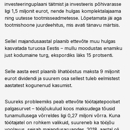
investeeringuplaani täitmist ja investeeris põhivarasse
ligi 1,5 miljonit eurot, nende hulgas komplektalajaama
ning uutesse tootmisseadmetesse. Lõpetamata jäi aga
tootmishoone juurdeehitus, mis avati tänavu märtsis.
Sellel majandusaastal plaanib ettevõte muu hulgas
kasvatada turuosa Eestis – mullu moodustas enamiku
just kodumaine turg, ekspordiks läks 15 protsenti.
Selle aasta eest plaanib lihatööstus maksta 9 miljonit
eurot dividendi ja suurem osa sellest tuleb eelmistest
aastatest kogunenud kasumist.
Suureks probleemiks peab ettevõte töötajatepoolset
palgasurvet – tööjõukulud koos maksudega tõusid
tunamullusega võrreldes ligi 0,27 miljoni võrra. Kuna
töötajatel on rohkem valikuid, suureneb ka tööjõu
voolavus, seisab majandusaruandes. 2018. aastal oli