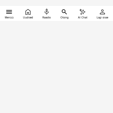
Menüü
Uudised
Raadio
Otsing
AI Chat
Logi sisse
Vana-Lõuna 39/1, 19094 Tallinn
(+372) 667 0111
toostusuudised@toostusuudised.ee
Telli
Reklaam
Firmast
Sisu kasutamisõigused
Ajakirjaniku
eetikakoodeks
Üldtingimused
Privaatsustingimused
Küpsiste poliitika
KKK