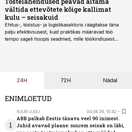
Tõstelahendused peavad aitama
vältida ettevõtete kõige kallimat
kulu – seisakuid
Ehitus-, tööstus- ja logistikasektoris räägitakse täna
palju efektiivsusest, kuid praktikas määravad töö
tempo sageli hoopis seadmed, mille töökindlusest
sõltub kogu objekti või tootmise sujuvus. Kui tõstuk
seisab, töö katkeb või masin ei vasta töötingimustele,
ei tähenda see ettevõtte jaoks ainult tehnilist
probleemi, vaid otsest rahalist kulu, venivaid tähtaegu
ja suuremaid riske tööohutusele.
24H
72H
Nädal
ENIMLOETUD
SUUR LUGU
04.08.26, 10:42
ABB palkab Eestis tänavu veel 90 inimest.
1
Juhid avavad plaane: suurem seisak on läbi,