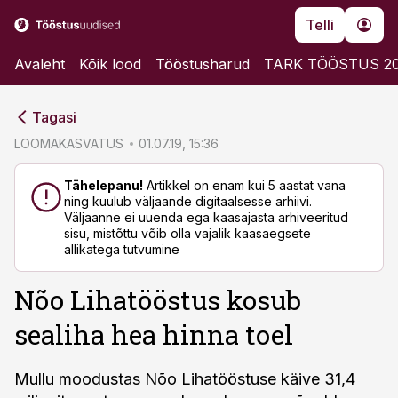
Telli
Avaleht
Kõik lood
Tööstusharud
TARK TÖÖSTUS 2
cebook
cebook
Tagasi
Twitter)
Twitter)
LOOMAKASVATUS
01.07.19, 15:36
kedIn
kedIn
Tähelepanu!
Artikkel on enam kui 5 aastat vana
ning kuulub väljaande digitaalsesse arhiivi.
ail
ail
Väljaanne ei uuenda ega kaasajasta arhiveeritud
sisu, mistõttu võib olla vajalik kaasaegsete
k
k
allikatega tutvumine
Nõo Lihatööstus kosub
sealiha hea hinna toel
Mullu moodustas Nõo Lihatööstuse käive 31,4