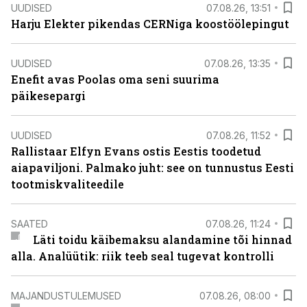
UUDISED
07.08.26, 13:51
Harju Elekter pikendas CERNiga koostöölepingut
UUDISED
07.08.26, 13:35
Enefit avas Poolas oma seni suurima
päikesepargi
UUDISED
07.08.26, 11:52
Rallistaar Elfyn Evans ostis Eestis toodetud
aiapaviljoni. Palmako juht: see on tunnustus Eesti
tootmiskvaliteedile
SAATED
07.08.26, 11:24
Läti toidu käibemaksu alandamine tõi hinnad
alla. Analüütik: riik teeb seal tugevat kontrolli
MAJANDUSTULEMUSED
07.08.26, 08:00