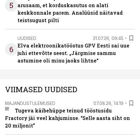
5
arusaam, et korduskasutus on alati
keskkonnale parem. Analüüsid näitavad
teistsugust pilti
UUDISED
31.07.26, 09:45
Elva elektroonikatööstus GPV Eesti sai uue
6
juhi ettevõtte seest. „Järgmise sammu
astumine oli minu jaoks lihtne“
VIIMASED UUDISED
MAJANDUSTULEMUSED
07.08.26, 14:19
Tugeva käibehüppe teinud tööstusidu
Fractory jäi veel kahjumisse. “Selle aasta siht on
20 miljonit”