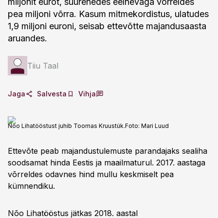
miljonit eurot, suurenedes eelnevaga võrreldes
pea miljoni võrra. Kasum mitmekordistus, ulatudes
1,9 miljoni euroni, seisab ettevõtte majandusaasta
aruandes.
Tiiu Taal
Jaga
Salvesta
Vihja
Nõo Lihatööstust juhib Toomas Kruustük.
Foto:
Mari Luud
Ettevõte peab majandustulemuste parandajaks sealiha
soodsamat hinda Eestis ja maailmaturul. 2017. aastaga
võrreldes odavnes hind mullu keskmiselt pea
kümnendiku.
Nõo Lihatööstus jätkas 2018. aastal