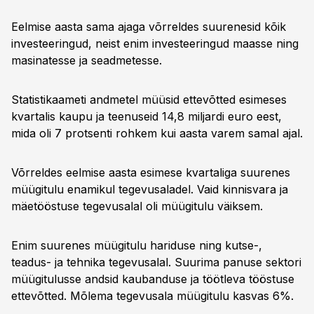
Eelmise aasta sama ajaga võrreldes suurenesid kõik
investeeringud, neist enim investeeringud maasse ning
masinatesse ja seadmetesse.
Statistikaameti andmetel müüsid ettevõtted esimeses
kvartalis kaupu ja teenuseid 14,8 miljardi euro eest,
mida oli 7 protsenti rohkem kui aasta varem samal ajal.
Võrreldes eelmise aasta esimese kvartaliga suurenes
müügitulu enamikul tegevusaladel. Vaid kinnisvara ja
mäetööstuse tegevusalal oli müügitulu väiksem.
Enim suurenes müügitulu hariduse ning kutse-,
teadus- ja tehnika tegevusalal. Suurima panuse sektori
müügitulusse andsid kaubanduse ja töötleva tööstuse
ettevõtted. Mõlema tegevusala müügitulu kasvas 6%.