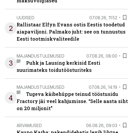
maksuvõlglased
UUDISED
07.08.26, 11:52
Rallistaar Elfyn Evans ostis Eestis toodetud
2
aiapaviljoni. Palmako juht: see on tunnustus
Eesti tootmiskvaliteedile
MAJANDUSTULEMUSED
07.08.26, 08:00
3
Puhk ja Lausing kerkisid Eesti
suurimateks toidutöösturiteks
MAJANDUSTULEMUSED
07.08.26, 14:19
Tugeva käibehüppe teinud tööstusidu
4
Fractory jäi veel kahjumisse. “Selle aasta siht
on 20 miljonit”
ARVAMUSED
06.08.26, 09:03
Kaupo Karba: pakendidebatis levib lihtne