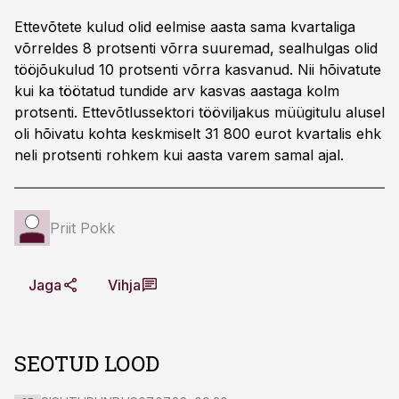
Ettevõtete kulud olid eelmise aasta sama kvartaliga
võrreldes 8 protsenti võrra suuremad, sealhulgas olid
tööjõukulud 10 protsenti võrra kasvanud. Nii hõivatute
kui ka töötatud tundide arv kasvas aastaga kolm
protsenti. Ettevõtlussektori tööviljakus müügitulu alusel
oli hõivatu kohta keskmiselt 31 800 eurot kvartalis ehk
neli protsenti rohkem kui aasta varem samal ajal.
Priit Pokk
Jaga
Vihja
SEOTUD LOOD