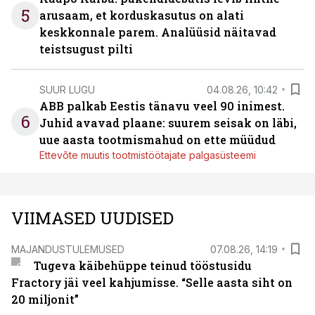
5
arusaam, et korduskasutus on alati
keskkonnale parem. Analüüsid näitavad
teistsugust pilti
SUUR LUGU
04.08.26, 10:42
ABB palkab Eestis tänavu veel 90 inimest.
6
Juhid avavad plaane: suurem seisak on läbi,
uue aasta tootmismahud on ette müüdud
Ettevõte muutis tootmistöötajate palgasüsteemi
VIIMASED UUDISED
MAJANDUSTULEMUSED
07.08.26, 14:19
Tugeva käibehüppe teinud tööstusidu
Fractory jäi veel kahjumisse. “Selle aasta siht on
20 miljonit”