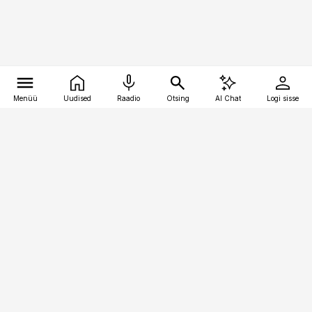
Menüü
Uudised
Raadio
Otsing
AI Chat
Logi sisse
Vana-Lõuna 39/1, 19094 Tallinn
(+372) 667 0111
toostusuudised@toostusuudised.ee
Telli
Reklaam
Firmast
Sisu kasutamisõigused
Ajakirjaniku