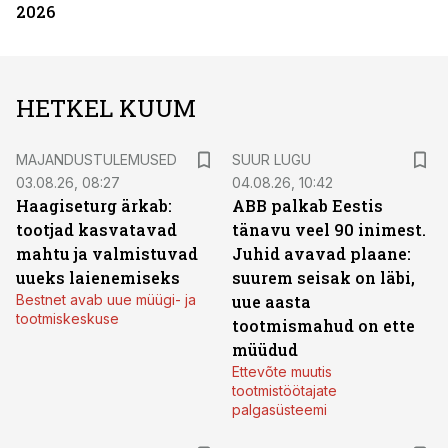
2026
HETKEL KUUM
MAJANDUSTULEMUSED
SUUR LUGU
03.08.26, 08:27
04.08.26, 10:42
Haagiseturg ärkab:
ABB palkab Eestis
tootjad kasvatavad
tänavu veel 90 inimest.
mahtu ja valmistuvad
Juhid avavad plaane:
uueks laienemiseks
suurem seisak on läbi,
Bestnet avab uue müügi- ja
uue aasta
tootmiskeskuse
tootmismahud on ette
müüdud
Ettevõte muutis
tootmistöötajate
palgasüsteemi