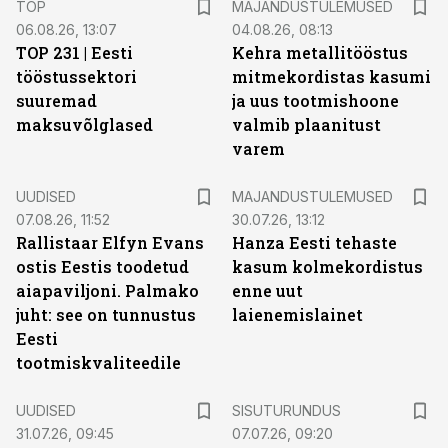
TOP
MAJANDUSTULEMUSED
06.08.26, 13:07
04.08.26, 08:13
TOP 231 | Eesti
Kehra metallitööstus
tööstussektori
mitmekordistas kasumi
suuremad
ja uus tootmishoone
maksuvõlglased
valmib plaanitust
varem
UUDISED
MAJANDUSTULEMUSED
07.08.26, 11:52
30.07.26, 13:12
Rallistaar Elfyn Evans
Hanza Eesti tehaste
ostis Eestis toodetud
kasum kolmekordistus
aiapaviljoni. Palmako
enne uut
juht: see on tunnustus
laienemislainet
Eesti
tootmiskvaliteedile
ST
UUDISED
SISUTURUNDUS
31.07.26, 09:45
07.07.26, 09:20