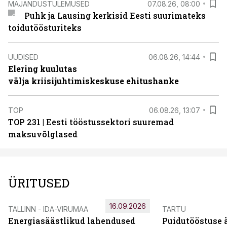
MAJANDUSTULEMUSED
07.08.26, 08:00
Puhk ja Lausing kerkisid Eesti suurimateks
toidutöösturiteks
UUDISED
06.08.26, 14:44
Elering kuulutas
välja kriisijuhtimiskeskuse ehitushanke
TOP
06.08.26, 13:07
TOP 231 | Eesti tööstussektori suuremad
maksuvõlglased
ÜRITUSED
16.09.2026
TALLINN - IDA-VIRUMAA
TARTU
Energiasäästlikud lahendused
Puidutööstuse 