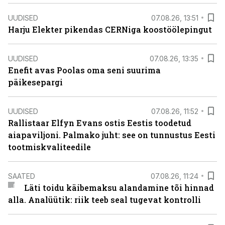
UUDISED
07.08.26, 13:51
Harju Elekter pikendas CERNiga koostöölepingut
UUDISED
07.08.26, 13:35
Enefit avas Poolas oma seni suurima
päikesepargi
UUDISED
07.08.26, 11:52
Rallistaar Elfyn Evans ostis Eestis toodetud
aiapaviljoni. Palmako juht: see on tunnustus Eesti
tootmiskvaliteedile
SAATED
07.08.26, 11:24
Läti toidu käibemaksu alandamine tõi hinnad
alla. Analüütik: riik teeb seal tugevat kontrolli