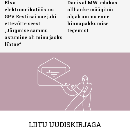
Elva
Danival MW: edukas
elektroonikatööstus
allhanke müügitöö
GPV Eesti sai uue juhi
algab ammu enne
ettevõtte seest.
hinnapakkumise
„Järgmise sammu
tegemist
astumine oli minu jaoks
lihtne“
LIITU UUDISKIRJAGA