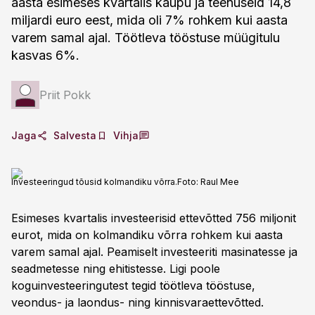
aasta esimeses kvartalis kaupu ja teenuseid 14,8
miljardi euro eest, mida oli 7% rohkem kui aasta
varem samal ajal. Töötleva tööstuse müügitulu
kasvas 6%.
Priit Pokk
Jaga
Salvesta
Vihja
Investeeringud tõusid kolmandiku võrra.
Foto:
Raul Mee
Esimeses kvartalis investeerisid ettevõtted 756 miljonit
eurot, mida on kolmandiku võrra rohkem kui aasta
varem samal ajal. Peamiselt investeeriti masinatesse ja
seadmetesse ning ehitistesse. Ligi poole
koguinvesteeringutest tegid töötleva tööstuse,
veondus- ja laondus- ning kinnisvaraettevõtted.