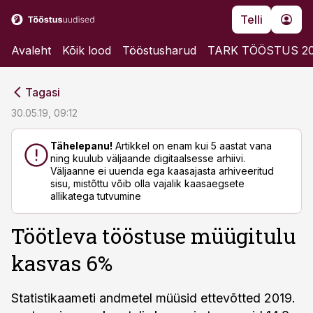
Telli
Avaleht
Kõik lood
Tööstusharud
TARK TÖÖSTUS 2
cebook
cebook
Tagasi
Twitter)
Twitter)
30.05.19, 09:12
kedIn
kedIn
Tähelepanu!
Artikkel on enam kui 5 aastat vana
ning kuulub väljaande digitaalsesse arhiivi.
ail
ail
Väljaanne ei uuenda ega kaasajasta arhiveeritud
sisu, mistõttu võib olla vajalik kaasaegsete
k
k
allikatega tutvumine
Töötleva tööstuse müügitulu
kasvas 6%
Statistikaameti andmetel müüsid ettevõtted 2019.