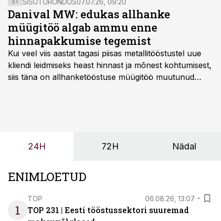
SISUTURUNDUS
07.07.26, 09:20
ST
Danival MW: edukas allhanke
müügitöö algab ammu enne
hinnapakkumise tegemist
Kui veel viis aastat tagasi piisas metallitööstustel uue
kliendi leidmiseks heast hinnast ja mõnest kohtumisest,
siis täna on allhanketööstuse müügitöö muutunud
märksa pikemaks ja süsteemsemaks. Konkurents on
kasvanud, kliendid kaaluvad otsuseid põhjalikumalt
ning partnerit ei valita enam ainult tootmisvõimekuse
või hinnakirja järgi.
24H
72H
Nädal
ENIMLOETUD
TOP
06.08.26, 13:07
1
TOP 231 | Eesti tööstussektori suuremad