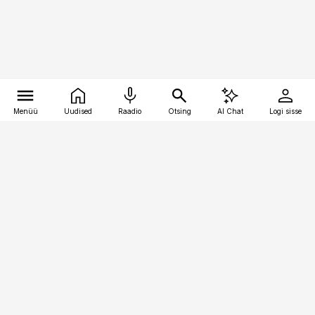
Menüü
Uudised
Raadio
Otsing
AI Chat
Logi sisse
Vana-Lõuna 39/1, 19094 Tallinn
(+372) 667 0111
toostusuudised@toostusuudised.ee
Telli
Reklaam
Firmast
Sisu kasutamisõigused
Ajakirjaniku