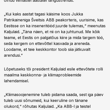
olnud viimastel aastatel langustrendis.
„Kui kaks aastat tagasi käisime koos Jukka
Patrikaineniga Šveitsis ABB peakorteris, uurisime, kas
Eestisse on ka inseneritööd juurde tulemas,“ meenutas
Kaljulaid. „Täna näen, et nii on ka juhtunud. Me kõik
teame, et Eestis on palgatõus kiire ja mida targem töö,
seda kergem on ettevõttel kasvada ja areneda.
Loodame, et teie keskkontor toob siia jätkuvalt
arendusi.“
Lõpetuseks tõi president Kaljulaid esile ettevõtete rolli
maailma keskkonna- ja kliimaprobleemide
lahendamisel.
„Kliimasoojenemine tuleb pidama saada, sest iga päev
tuleb uusi sõnumeid, kui keeruline on tänane
olukord,“ rõhutas Kaljulaid. „Ka ABB-l ja teistel