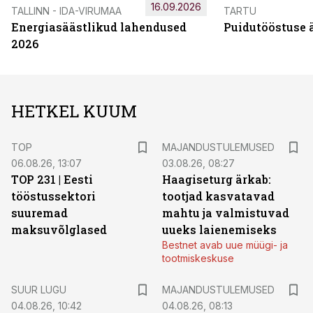
16.09.2026
TALLINN - IDA-VIRUMAA
TARTU
Energiasäästlikud lahendused
Puidutööstuse 
2026
HETKEL KUUM
TOP
MAJANDUSTULEMUSED
06.08.26, 13:07
03.08.26, 08:27
TOP 231 | Eesti
Haagiseturg ärkab:
tööstussektori
tootjad kasvatavad
suuremad
mahtu ja valmistuvad
maksuvõlglased
uueks laienemiseks
Bestnet avab uue müügi- ja
tootmiskeskuse
SUUR LUGU
MAJANDUSTULEMUSED
04.08.26, 10:42
04.08.26, 08:13