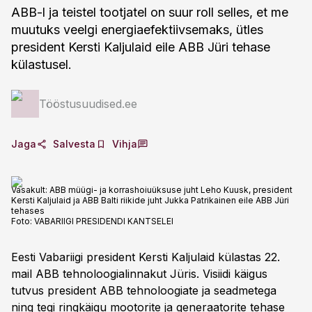
ABB-l ja teistel tootjatel on suur roll selles, et me
muutuks veelgi energiaefektiivsemaks, ütles
president Kersti Kaljulaid eile ABB Jüri tehase
külastusel.
Tööstusuudised.ee
Jaga
Salvesta
Vihja
Vasakult: ABB müügi- ja korrashoiuüksuse juht Leho Kuusk, president
Kersti Kaljulaid ja ABB Balti riikide juht Jukka Patrikainen eile ABB Jüri
tehases
Foto:
VABARIIGI PRESIDENDI KANTSELEI
Eesti Vabariigi president Kersti Kaljulaid külastas 22.
mail ABB tehnoloogialinnakut Jüris. Visiidi käigus
tutvus president ABB tehnoloogiate ja seadmetega
ning tegi ringkäigu mootorite ja generaatorite tehase