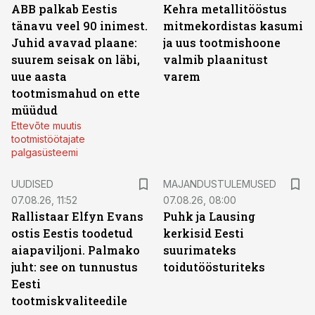
ABB palkab Eestis
Kehra metallitööstus
tänavu veel 90 inimest.
mitmekordistas kasumi
Juhid avavad plaane:
ja uus tootmishoone
suurem seisak on läbi,
valmib plaanitust
uue aasta
varem
tootmismahud on ette
müüdud
Ettevõte muutis
tootmistöötajate
palgasüsteemi
UUDISED
MAJANDUSTULEMUSED
07.08.26, 11:52
07.08.26, 08:00
Rallistaar Elfyn Evans
Puhk ja Lausing
ostis Eestis toodetud
kerkisid Eesti
aiapaviljoni. Palmako
suurimateks
juht: see on tunnustus
toidutöösturiteks
Eesti
tootmiskvaliteedile