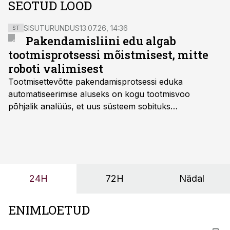
SEOTUD LOOD
SISUTURUNDUS
13.07.26, 14:36
ST
Pakendamisliini edu algab
tootmisprotsessi mõistmisest, mitte
roboti valimisest
Tootmisettevõtte pakendamisprotsessi eduka
automatiseerimise aluseks on kogu tootmisvoo
põhjalik analüüs, et uus süsteem sobituks
olemasolevasse keskkonda, aitaks vähendada
tööjõuvajadust ning oleks valmis ka ettevõtte
tulevasteks arenguteks. Lihtsalt roboti lisamine
enamasti oodatud tulemust ei too, nendib tootmise ja
tööstuse automatiseerimislahenduste arendaja Smitech
24H
72H
Nädal
OÜ tegevjuht Sander Mitendorf.
ENIMLOETUD