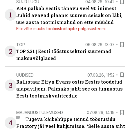
SUUR LUGU
04.08.26, 10:42
ABB palkab Eestis tänavu veel 90 inimest.
1
Juhid avavad plaane: suurem seisak on läbi,
uue aasta tootmismahud on ette müüdud
Ettevõte muutis tootmistöötajate palgasüsteemi
TOP
06.08.26, 13:07
2
TOP 231 | Eesti tööstussektori suuremad
maksuvõlglased
UUDISED
07.08.26, 11:52
Rallistaar Elfyn Evans ostis Eestis toodetud
3
aiapaviljoni. Palmako juht: see on tunnustus
Eesti tootmiskvaliteedile
MAJANDUSTULEMUSED
07.08.26, 14:19
Tugeva käibehüppe teinud tööstusidu
4
Fractory jäi veel kahjumisse. “Selle aasta siht