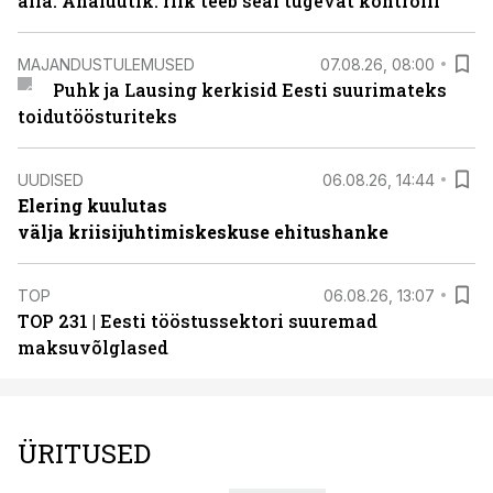
alla. Analüütik: riik teeb seal tugevat kontrolli
MAJANDUSTULEMUSED
07.08.26, 08:00
Puhk ja Lausing kerkisid Eesti suurimateks
toidutöösturiteks
UUDISED
06.08.26, 14:44
Elering kuulutas
välja kriisijuhtimiskeskuse ehitushanke
TOP
06.08.26, 13:07
TOP 231 | Eesti tööstussektori suuremad
maksuvõlglased
ÜRITUSED