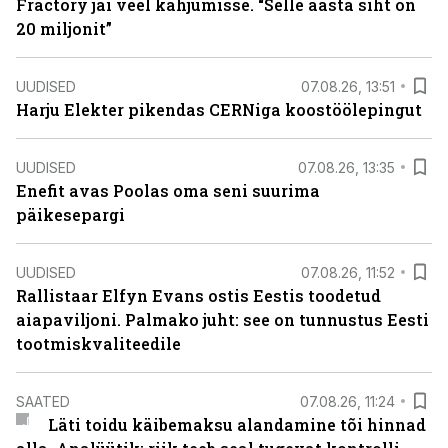
Fractory jäi veel kahjumisse. “Selle aasta siht on
20 miljonit”
UUDISED
07.08.26, 13:51
Harju Elekter pikendas CERNiga koostöölepingut
UUDISED
07.08.26, 13:35
Enefit avas Poolas oma seni suurima
päikesepargi
UUDISED
07.08.26, 11:52
Rallistaar Elfyn Evans ostis Eestis toodetud
aiapaviljoni. Palmako juht: see on tunnustus Eesti
tootmiskvaliteedile
SAATED
07.08.26, 11:24
Läti toidu käibemaksu alandamine tõi hinnad