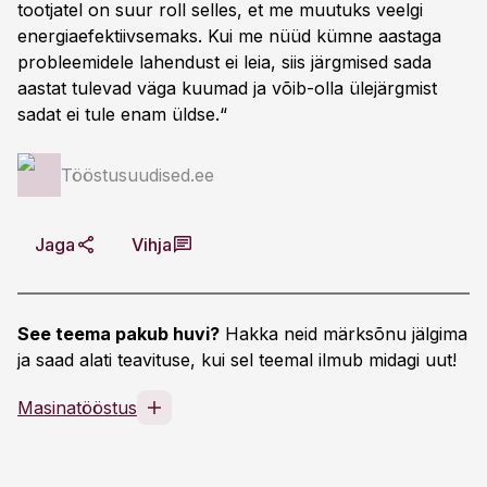
tootjatel on suur roll selles, et me muutuks veelgi
energiaefektiivsemaks. Kui me nüüd kümne aastaga
probleemidele lahendust ei leia, siis järgmised sada
aastat tulevad väga kuumad ja võib-olla ülejärgmist
sadat ei tule enam üldse.“
Tööstusuudised.ee
Jaga
Vihja
See teema pakub huvi?
Hakka neid märksõnu jälgima
ja saad alati teavituse, kui sel teemal ilmub midagi uut!
Masinatööstus