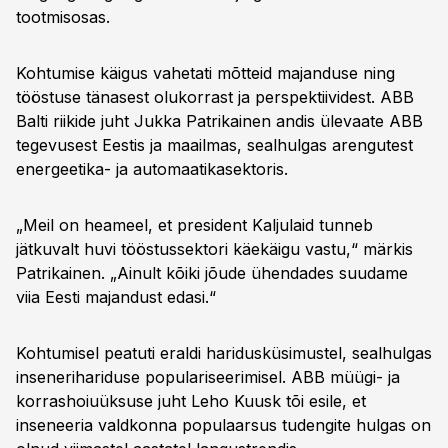
tootmisosas.
Kohtumise käigus vahetati mõtteid majanduse ning
tööstuse tänasest olukorrast ja perspektiividest. ABB
Balti riikide juht Jukka Patrikainen andis ülevaate ABB
tegevusest Eestis ja maailmas, sealhulgas arengutest
energeetika- ja automaatikasektoris.
„Meil on heameel, et president Kaljulaid tunneb
jätkuvalt huvi tööstussektori käekäigu vastu,“ märkis
Patrikainen. „Ainult kõiki jõude ühendades suudame
viia Eesti majandust edasi.“
Kohtumisel peatuti eraldi haridusküsimustel, sealhulgas
insenerihariduse populariseerimisel. ABB müügi- ja
korrashoiuüksuse juht Leho Kuusk tõi esile, et
inseneeria valdkonna populaarsus tudengite hulgas on