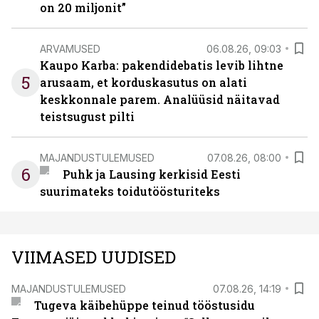
on 20 miljonit”
ARVAMUSED
06.08.26, 09:03
Kaupo Karba: pakendidebatis levib lihtne
5
arusaam, et korduskasutus on alati
keskkonnale parem. Analüüsid näitavad
teistsugust pilti
MAJANDUSTULEMUSED
07.08.26, 08:00
6
Puhk ja Lausing kerkisid Eesti
suurimateks toidutöösturiteks
VIIMASED UUDISED
MAJANDUSTULEMUSED
07.08.26, 14:19
Tugeva käibehüppe teinud tööstusidu