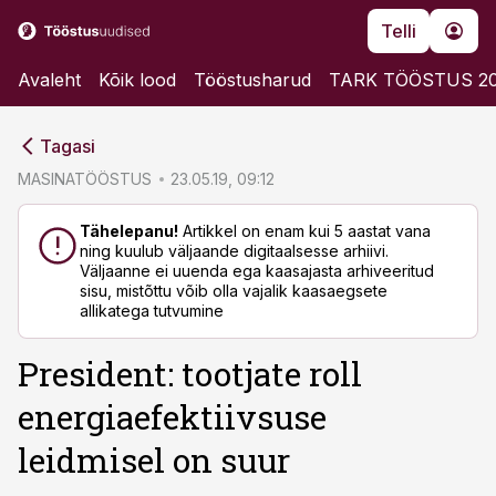
Telli
Avaleht
Kõik lood
Tööstusharud
TARK TÖÖSTUS 2
cebook
cebook
Tagasi
Twitter)
Twitter)
MASINATÖÖSTUS
23.05.19, 09:12
kedIn
kedIn
Tähelepanu!
Artikkel on enam kui 5 aastat vana
ning kuulub väljaande digitaalsesse arhiivi.
ail
ail
Väljaanne ei uuenda ega kaasajasta arhiveeritud
sisu, mistõttu võib olla vajalik kaasaegsete
k
k
allikatega tutvumine
President: tootjate roll
energiaefektiivsuse
leidmisel on suur