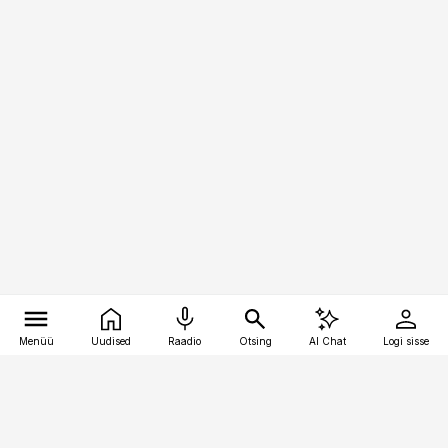
Menüü
Uudised
Raadio
Otsing
AI Chat
Logi sisse
Vana-Lõuna 39/1, 19094 Tallinn