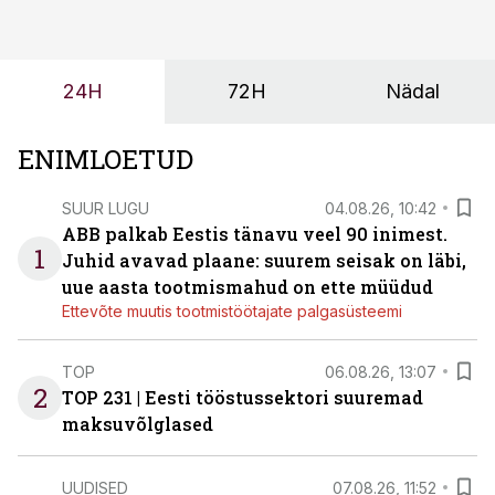
ning partnerit ei valita enam ainult tootmisvõimekuse
või hinnakirja järgi.
24H
72H
Nädal
ENIMLOETUD
SUUR LUGU
04.08.26, 10:42
ABB palkab Eestis tänavu veel 90 inimest.
1
Juhid avavad plaane: suurem seisak on läbi,
uue aasta tootmismahud on ette müüdud
Ettevõte muutis tootmistöötajate palgasüsteemi
TOP
06.08.26, 13:07
2
TOP 231 | Eesti tööstussektori suuremad
maksuvõlglased
UUDISED
07.08.26, 11:52