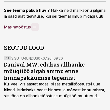
See teema pakub huvi?
Hakka neid märksõnu jälgima
ja saad alati teavituse, kui sel teemal ilmub midagi uut!
Masinatööstus
SEOTUD LOOD
SISUTURUNDUS
07.07.26, 09:20
ST
Danival MW: edukas allhanke
müügitöö algab ammu enne
hinnapakkumise tegemist
Kui veel viis aastat tagasi piisas metallitööstustel uue
kliendi leidmiseks heast hinnast ja mõnest kohtumisest,
siis täna on allhanketööstuse müügitöö muutunud
märksa pikemaks ja süsteemsemaks. Konkurents on
kasvanud, kliendid kaaluvad otsuseid põhjalikumalt