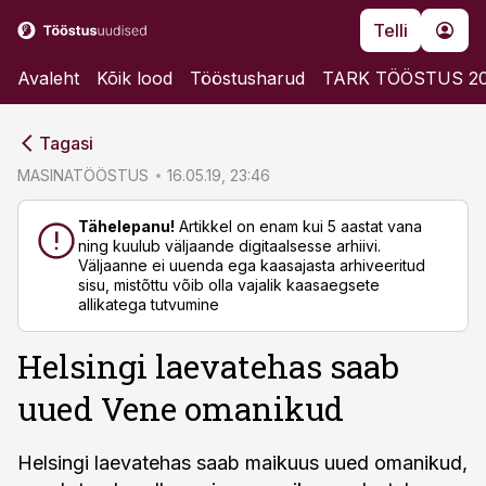
Telli
Avaleht
Kõik lood
Tööstusharud
TARK TÖÖSTUS 2
cebook
cebook
Tagasi
Twitter)
Twitter)
MASINATÖÖSTUS
16.05.19, 23:46
kedIn
kedIn
Tähelepanu!
Artikkel on enam kui 5 aastat vana
ning kuulub väljaande digitaalsesse arhiivi.
ail
ail
Väljaanne ei uuenda ega kaasajasta arhiveeritud
sisu, mistõttu võib olla vajalik kaasaegsete
k
k
allikatega tutvumine
Helsingi laevatehas saab
uued Vene omanikud
Helsingi laevatehas saab maikuus uued omanikud,