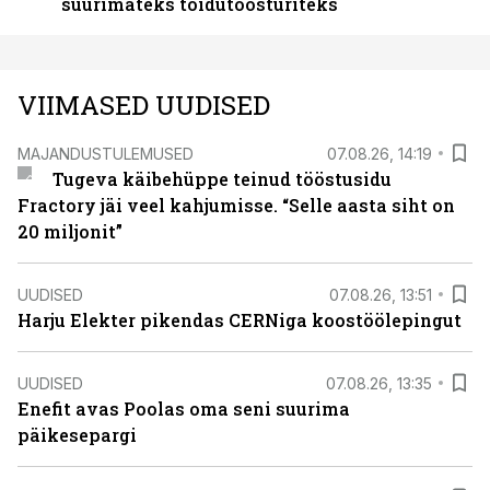
suurimateks toidutöösturiteks
VIIMASED UUDISED
MAJANDUSTULEMUSED
07.08.26, 14:19
Tugeva käibehüppe teinud tööstusidu
Fractory jäi veel kahjumisse. “Selle aasta siht on
20 miljonit”
UUDISED
07.08.26, 13:51
Harju Elekter pikendas CERNiga koostöölepingut
UUDISED
07.08.26, 13:35
Enefit avas Poolas oma seni suurima
päikesepargi