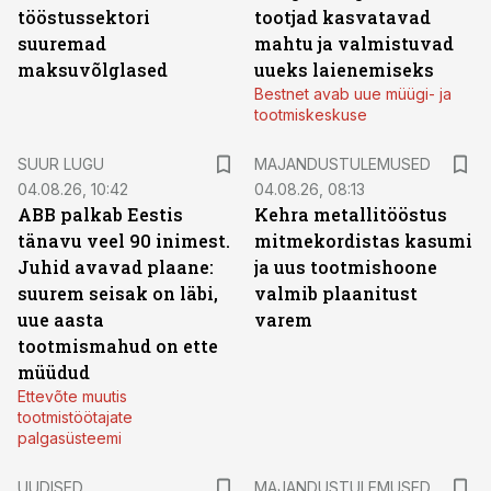
tööstussektori
tootjad kasvatavad
suuremad
mahtu ja valmistuvad
maksuvõlglased
uueks laienemiseks
Bestnet avab uue müügi- ja
tootmiskeskuse
SUUR LUGU
MAJANDUSTULEMUSED
04.08.26, 10:42
04.08.26, 08:13
ABB palkab Eestis
Kehra metallitööstus
tänavu veel 90 inimest.
mitmekordistas kasumi
Juhid avavad plaane:
ja uus tootmishoone
suurem seisak on läbi,
valmib plaanitust
uue aasta
varem
tootmismahud on ette
müüdud
Ettevõte muutis
tootmistöötajate
palgasüsteemi
UUDISED
MAJANDUSTULEMUSED