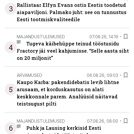
Rallistaar Elfyn Evans ostis Eestis toodetud
3
aiapaviljoni. Palmako juht: see on tunnustus
Eesti tootmiskvaliteedile
MAJANDUSTULEMUSED
07.08.26, 14:19
Tugeva käibehüppe teinud tööstusidu
4
Fractory jäi veel kahjumisse. “Selle aasta siht
on 20 miljonit”
ARVAMUSED
06.08.26, 09:03
Kaupo Karba: pakendidebatis levib lihtne
5
arusaam, et korduskasutus on alati
keskkonnale parem. Analüüsid näitavad
teistsugust pilti
MAJANDUSTULEMUSED
07.08.26, 08:00
6
Puhk ja Lausing kerkisid Eesti