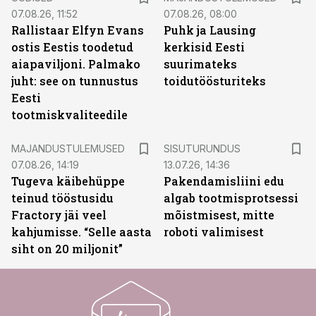
07.08.26, 11:52
07.08.26, 08:00
Rallistaar Elfyn Evans
Puhk ja Lausing
ostis Eestis toodetud
kerkisid Eesti
aiapaviljoni. Palmako
suurimateks
juht: see on tunnustus
toidutöösturiteks
Eesti
tootmiskvaliteedile
ST
MAJANDUSTULEMUSED
SISUTURUNDUS
07.08.26, 14:19
13.07.26, 14:36
Tugeva käibehüppe
Pakendamisliini edu
teinud tööstusidu
algab tootmisprotsessi
Fractory jäi veel
mõistmisest, mitte
kahjumisse. “Selle aasta
roboti valimisest
siht on 20 miljonit”