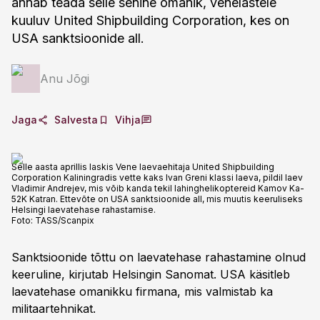
annab teada selle senine omanik, venelastele
kuuluv United Shipbuilding Corporation, kes on
USA sanktsioonide all.
Anu Jõgi
Jaga
Salvesta
Vihja
Selle aasta aprillis laskis Vene laevaehitaja United Shipbuilding
Corporation Kaliningradis vette kaks Ivan Greni klassi laeva, pildil laev
Vladimir Andrejev, mis võib kanda tekil lahinghelikoptereid Kamov Ka-
52K Katran. Ettevõte on USA sanktsioonide all, mis muutis keeruliseks
Helsingi laevatehase rahastamise.
Foto:
TASS/Scanpix
Sanktsioonide tõttu on laevatehase rahastamine olnud
keeruline, kirjutab Helsingin Sanomat. USA käsitleb
laevatehase omanikku firmana, mis valmistab ka
militaartehnikat.