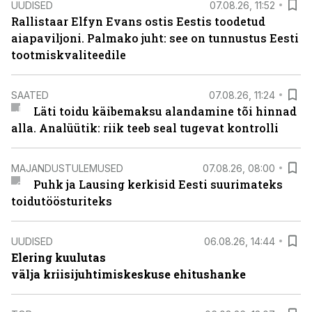
UUDISED
07.08.26, 11:52
Rallistaar Elfyn Evans ostis Eestis toodetud
aiapaviljoni. Palmako juht: see on tunnustus Eesti
tootmiskvaliteedile
SAATED
07.08.26, 11:24
Läti toidu käibemaksu alandamine tõi hinnad
alla. Analüütik: riik teeb seal tugevat kontrolli
MAJANDUSTULEMUSED
07.08.26, 08:00
Puhk ja Lausing kerkisid Eesti suurimateks
toidutöösturiteks
UUDISED
06.08.26, 14:44
Elering kuulutas
välja kriisijuhtimiskeskuse ehitushanke