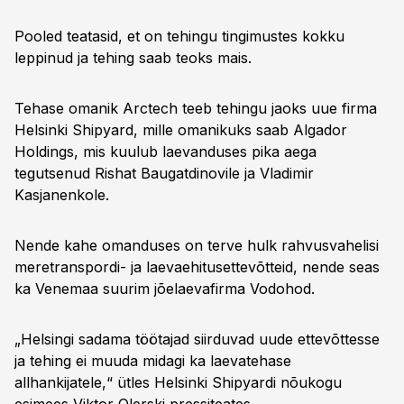
Pooled teatasid, et on tehingu tingimustes kokku
leppinud ja tehing saab teoks mais.
Tehase omanik Arctech teeb tehingu jaoks uue firma
Helsinki Shipyard, mille omanikuks saab Algador
Holdings, mis kuulub laevanduses pika aega
tegutsenud Rishat Baugatdinovile ja Vladimir
Kasjanenkole.
Nende kahe omanduses on terve hulk rahvusvahelisi
meretranspordi- ja laevaehitusettevõtteid, nende seas
ka Venemaa suurim jõelaevafirma Vodohod.
„Helsingi sadama töötajad siirduvad uude ettevõttesse
ja tehing ei muuda midagi ka laevatehase
allhankijatele,“ ütles Helsinki Shipyardi nõukogu