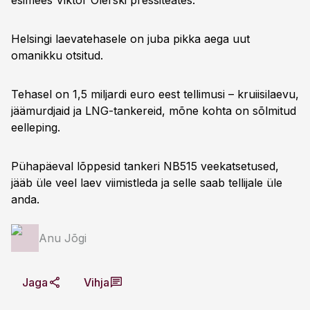
esimees Viktor Olerski pressiteates.
Helsingi laevatehasele on juba pikka aega uut
omanikku otsitud.
Tehasel on 1,5 miljardi euro eest tellimusi – kruiisilaevu,
jäämurdjaid ja LNG-tankereid, mõne kohta on sõlmitud
eelleping.
Pühapäeval lõppesid tankeri NB515 veekatsetused,
jääb üle veel laev viimistleda ja selle saab tellijale üle
anda.
Anu Jõgi
Jaga
Vihja