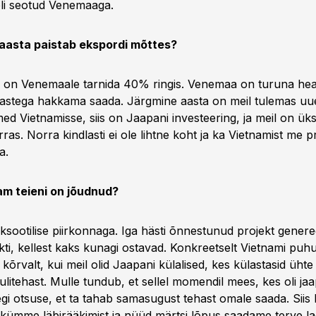
oli seotud Venemaaga.
 aasta paistab ekspordi mõttes?
 on Venemaale tarnida 40% ringis. Venemaa on turuna hea
astega hakkama saada. Järgmine aasta on meil tulemas uu
ed Vietnamisse, siis on Jaapani investeering, ja meil on ü
ras. Norra kindlasti ei ole lihtne koht ja ka Vietnamist me 
a.
am teieni on jõudnud?
ksootilise piirkonnaga. Iga hästi õnnestunud projekt gener
kti, kellest kaks kunagi ostavad. Konkreetselt Vietnami puh
õrvalt, kui meil olid Jaapani külalised, kes külastasid ühte
ulitehast. Mulle tundub, et sellel momendil mees, kes oli ja
tegi otsuse, et ta tahab samasugust tehast omale saada. Siis l
kümme läbirääkimist ja nüüd märtsi lõpus saadame terve la