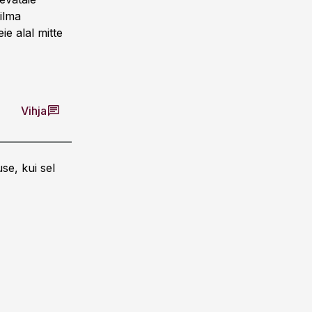
 ilma
ie alal mitte
Vihja
se, kui sel