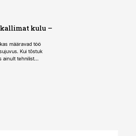
 kallimat kulu –
ktikas määravad töö
sujuvus. Kui tõstuk
ainult tehnilist
sele.