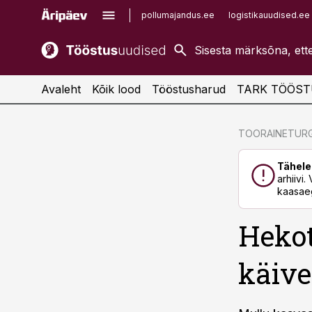
pollumajandus.ee
logistikauudised.ee
kaubandus.ee
imelineajalugu.ee
kinnisvarauudised.ee
imelineteadus.ee
Avaleht
Kõik lood
Tööstusharud
TARK TÖÖST
cebook
cebook
TOORAINETUR
Twitter)
Twitter)
Tähele
kedIn
kedIn
arhiivi
kaasaeg
ail
ail
Hekot
k
k
käive