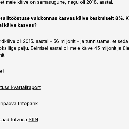
et meie käive on samasugune, nagu oli 2018. aastal.
tallitööstuse valdkonnas kasvas käive keskmiselt 8%. Kui
al käive kasvas?
käive oli 2015. aastal – 56 miljonit – ja tunnistame, et seda
 liiga palju. Eelmisel aastal oli meie käive 45 miljonit ja ül
it.
e!
stuse kvartaliraport
ripäeva Infopank
 saad tutvuda
SIIN
.