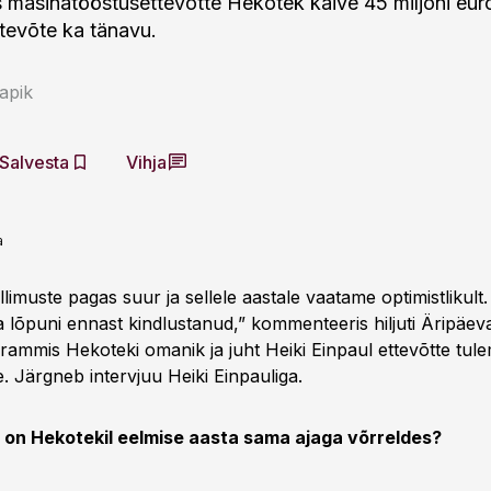
 masinatööstusettevõtte Hekotek käive 45 miljoni eur
ttevõte ka tänavu.
apik
Salvesta
Vihja
a
limuste pagas suur ja sellele aastale vaatame optimistlikult
 lõpuni ennast kindlustanud,” kommenteeris hiljuti Äripäev
mmis Hekoteki omanik ja juht Heiki Einpaul ettevõtte tule
. Järgneb intervjuu Heiki Einpauliga.
v on Hekotekil eelmise aasta sama ajaga võrreldes?