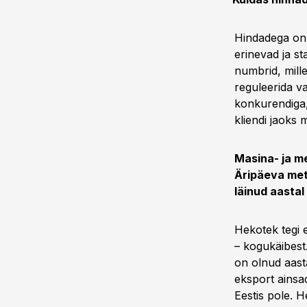
Hindadega on 
erinevad ja st
numbrid, mill
reguleerida va
konkurendiga,
kliendi jaoks m
Masina- ja me
Äripäeva met
läinud aastal
Hekotek tegi e
– kogukäibest
on olnud aasta
eksport ainsa
Eestis pole. 