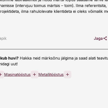
amisse (intervjuu toimus märtsis – toim). Ilma referentsita,
jektideta, ilma rahulolevate klientideta ei oleks võimalik me
apik
Jaga
kub huvi?
Hakka neid märksõnu jälgima ja saad alati teavitu
idagi uut!
Masinatööstus
Metallitööstus