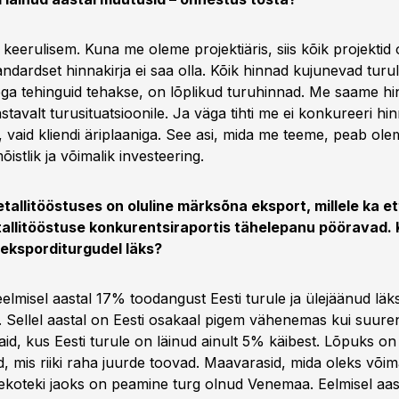
keerulisem. Kuna me oleme projektiäris, siis kõik projektid
andardset hinnakirja ei saa olla. Kõik hinnad kujunevad turul
ega tehinguid tehakse, on lõplikud turuhinnad. Me saame hi
stavalt turusituatsioonile. Ja väga tihti me ei konkureeri hi
 vaid kliendi äriplaaniga. See asi, mida me teeme, peab ol
õistlik ja võimalik investeering.
tallitööstuses on oluline märksõna eksport, millele ka e
allitööstuse konkurentsiraportis tähelepanu pööravad. K
 eksporditurgudel läks?
elmisel aastal 17% toodangust Eesti turule ja ülejäänud läk
. Sellel aastal on Eesti osakaal pigem vähenemas kui suure
id, kus Eesti turule on läinud ainult 5% käibest. Lõpuks on 
d, mis riiki raha juurde toovad. Maavarasid, mida oleks või
Hekoteki jaoks on peamine turg olnud Venemaa. Eelmisel aa