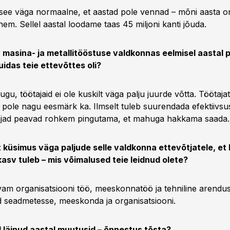
n see väga normaalne, et aastad pole vennad – mõni aasta 
em. Sellel aastal loodame taas 45 miljoni kanti jõuda.
 masina- ja metallitööstuse valdkonnas eelmisel aastal pr
idas teie ettevõttes oli?
ugu, töötajaid ei ole kuskilt väga palju juurde võtta. Töötaja
ole nagu eesmärk ka. Ilmselt tuleb suurendada efektiivsust j
tajad peavad rohkem pingutama, et mahuga hakkama saada.
t küsimus väga paljude selle valdkonna ettevõtjatele, et
kasv tuleb – mis võimalused teie leidnud olete?
vam organisatsiooni töö, meeskonnatöö ja tehniline arendus
d seadmetesse, meeskonda ja organisatsiooni.
 läinud aastal muutusid – õnnestus tõsta?