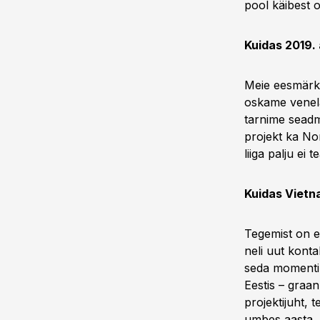
pool käibest 
Kuidas 2019.
Meie eesmärk
oskame venel
tarnime seadm
projekt ka Nor
liiga palju ei te
Kuidas Vietn
Tegemist on e
neli uut konta
seda momenti k
Eestis – graan
projektijuht, 
umbes aasta, 