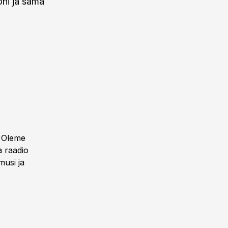
oni ja sama
. Oleme
a raadio
musi ja