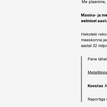
Me plaanime, 
Masina- ja me
eelmisel aast
Hekoteki rekord
meeskonna jaoks
aastal 32 miljon
Pane tähel
Metallitöö
Koostas
Ä
Raportiga