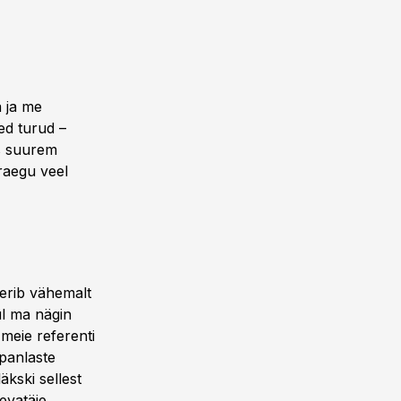
 ja me
ed turud –
ks suurem
praegu veel
eerib vähemalt
ul ma nägin
 meie referenti
apanlaste
äkski sellest
evatäie