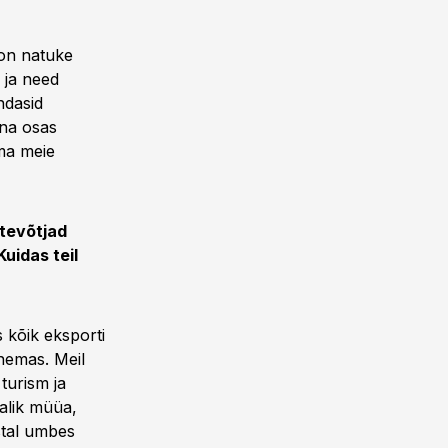
 on natuke
 ja need
ndasid
nna osas
ema meie
ttevõtjad
uidas teil
s kõik eksporti
nemas. Meil
turism ja
malik müüa,
stal umbes