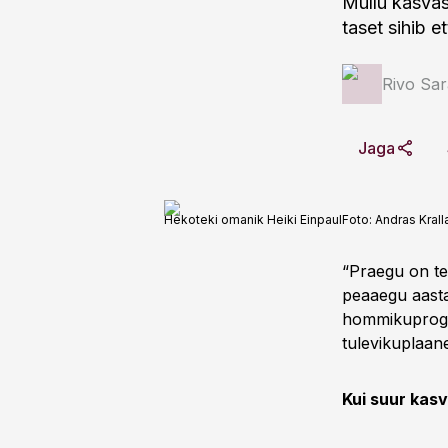
Mullu kasvas
taset sihib e
Rivo Sar
Jaga
Hekoteki omanik Heiki Einpaul
Foto:
Andras Krall
“Praegu on tel
peaaegu aasta
hommikuprogra
tulevikuplaane
Kui suur kas