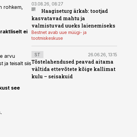
03.08.26, 08:27
on rohkem,
Haagiseturg ärkab: tootjad
kasvatavad mahtu ja
valmistuvad uueks laienemiseks
aktliselt ei
Bestnet avab uue müügi- ja
tootmiskeskuse
ST
26.06.26, 13:15
te arvu
Tõstelahendused peavad aitama
a teisalt siis
vältida ettevõtete kõige kallimat
kulu – seisakuid
 kust see
.