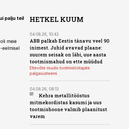
HETKEL KUUM
 palju teil
04.08.26, 10:42
ABB palkab Eestis tänavu veel 90
 oli meie
inimest. Juhid avavad plaane:
e-eelmisel
suurem seisak on läbi, uue aasta
tootmismahud on ette müüdud
Ettevõte muutis tootmistöötajate
palgasüsteemi
04.08.26, 08:13
Kehra metallitööstus
mitmekordistas kasumi ja uus
tootmishoone valmib plaanitust
varem