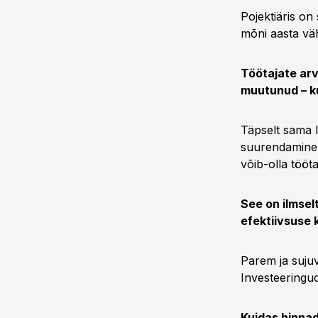
Pojektiäris o
mõni aasta väh
Töötajate arv
muutunud – ku
Täpselt sama l
suurendamine p
võib-olla töö
See on ilmsel
efektiivsuse 
Parem ja suju
Investeeringu
Kuidas hinnad