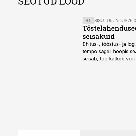
SEOTUD LOOD
ST
SISUTURUNDUS
26.0
Tõstelahendused
seisakuid
Ehitus-, tööstus- ja log
tempo sageli hoopis sea
seisab, töö katkeb või m
probleemi, vaid otsest 