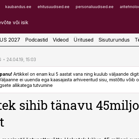
kaubandus.ee
ehitusuudised.ee
personaliuudised.ee
aritehnolo
Infopank
Radar
US 2027
Podcastid
Videod
Üritused
Sisuturundus
T
G
24.04.19, 15:03
panu!
Artikkel on enam kui 5 aastat vana ning kuulub väljaande digi
. Väljaanne ei uuenda ega kaasajasta arhiveeritud sisu, mistõttu võib ol
sete allikatega tutvumine
ek sihib tänavu 45miljo
t