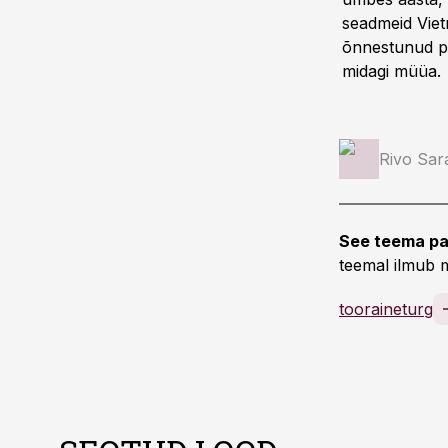
seadmeid Vietn
õnnestunud pro
midagi müüa.
Rivo Sar
See teema pa
teemal ilmub m
tooraineturg