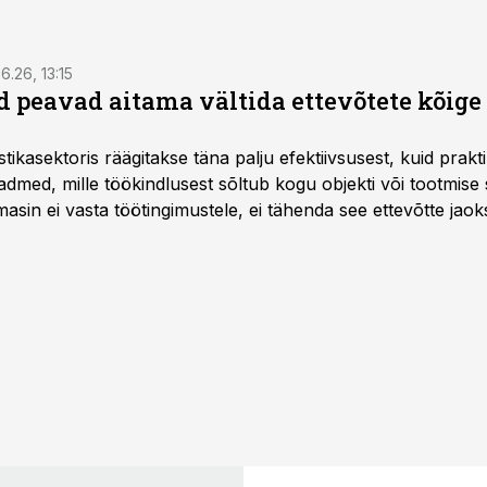
6.26, 13:15
 peavad aitama vältida ettevõtete kõige
istikasektoris räägitakse täna palju efektiivsusest, kuid pra
dmed, mille töökindlusest sõltub kogu objekti või tootmise 
asin ei vasta töötingimustele, ei tähenda see ettevõtte jaoks 
rahalist kulu, venivaid tähtaegu ja suuremaid riske tööohutu