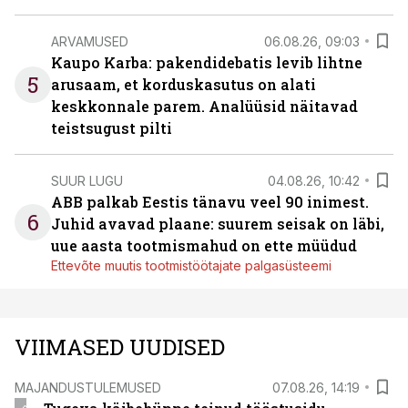
ARVAMUSED
06.08.26, 09:03
Kaupo Karba: pakendidebatis levib lihtne
5
arusaam, et korduskasutus on alati
keskkonnale parem. Analüüsid näitavad
teistsugust pilti
SUUR LUGU
04.08.26, 10:42
ABB palkab Eestis tänavu veel 90 inimest.
6
Juhid avavad plaane: suurem seisak on läbi,
uue aasta tootmismahud on ette müüdud
Ettevõte muutis tootmistöötajate palgasüsteemi
VIIMASED UUDISED
MAJANDUSTULEMUSED
07.08.26, 14:19