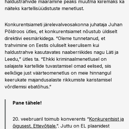
haldustrahvide määramine peaks muutma kiiremaks ka
näiteks kartellisüüdistuste menetlust.
Konkurentsiameti järelevalveosakonna juhataja Juhan
Põldroos ütles, et konkurentsiamet nõustub üldiselt
direktiivi eesmärkidega. “Oleme tunnetanud, et
trahvimine on Eestis oluliselt keerulisem kui
haldustrahve kasutavates naaberriikides nagu Läti ja
Leedu,” ütles ta. “Ehkki kriminaal­menetlusel on
salajaste kartellide tuvastamisel omad eelised, siis
eelkõige just väärteomenetlus on meie hinnangul
keerukate majandusalaste rikkumiste karistamisel
võrdlemisi ebatõhus.”
Pane tähele!
20. veebruaril toimub konverents “
Konkurentsist ja
õigusest. Ettevõtjale.
”. Juttu on EL plaanidest