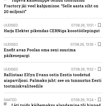
Tugeva käibehüppe teinud tööstusidu
Fractory jäi veel kahjumisse. “Selle aasta siht on
20 miljonit”
UUDISED
07.08.26, 13:51
Harju Elekter pikendas CERNiga koostöölepingut
UUDISED
07.08.26, 13:35
Enefit avas Poolas oma seni suurima
päikesepargi
UUDISED
07.08.26, 11:52
Rallistaar Elfyn Evans ostis Eestis toodetud
aiapaviljoni. Palmako juht: see on tunnustus Eesti
tootmiskvaliteedile
SAATED
07.08.26, 11:24
Läti toidu käibemaksu alandamine tõi hinnad