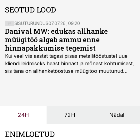
SEOTUD LOOD
SISUTURUNDUS
07.07.26, 09:20
ST
Danival MW: edukas allhanke
müügitöö algab ammu enne
hinnapakkumise tegemist
Kui veel viis aastat tagasi piisas metallitööstustel uue
kliendi leidmiseks heast hinnast ja mõnest kohtumisest,
siis täna on allhanketööstuse müügitöö muutunud
märksa pikemaks ja süsteemsemaks. Konkurents on
kasvanud, kliendid kaaluvad otsuseid põhjalikumalt
ning partnerit ei valita enam ainult tootmisvõimekuse
või hinnakirja järgi.
24H
72H
Nädal
ENIMLOETUD