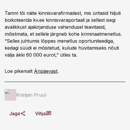
Tamm tõi näite kinnisvarafirmadest, mis üritasid hiljuti
boikoteerida kv.ee kinnisvaraportaali ja sellest isegi
avalikkust ajakirjanduse vahendusel teavitasid,
mõistmata, et sellele järgneb kohe kriminaalmenetlus.
“Selles juhtumis lõppes menetlus oportuniteediga,
kedagi süüdi ei mõistetud, kulude hüvitamiseks nõuti
välja äkki 60 000 eurot,” ütles ta.
Loe pikemalt
Äripäevast
.
Kristjan Pruul
Jaga
Vihja