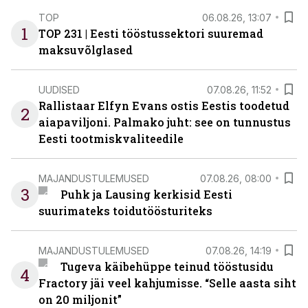
TOP
06.08.26, 13:07
1
TOP 231 | Eesti tööstussektori suuremad
maksuvõlglased
UUDISED
07.08.26, 11:52
Rallistaar Elfyn Evans ostis Eestis toodetud
2
aiapaviljoni. Palmako juht: see on tunnustus
Eesti tootmiskvaliteedile
MAJANDUSTULEMUSED
07.08.26, 08:00
3
Puhk ja Lausing kerkisid Eesti
suurimateks toidutöösturiteks
MAJANDUSTULEMUSED
07.08.26, 14:19
Tugeva käibehüppe teinud tööstusidu
4
Fractory jäi veel kahjumisse. “Selle aasta siht
on 20 miljonit”