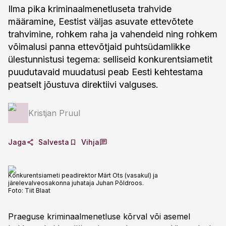
Ilma pika kriminaalmenetluseta trahvide
määramine, Eestist väljas asuvate ettevõtete
trahvimine, rohkem raha ja vahendeid ning rohkem
võimalusi panna ettevõtjaid puhtsüdamlikke
ülestunnistusi tegema: selliseid konkurentsiametit
puudutavaid muudatusi peab Eesti kehtestama
peatselt jõustuva direktiivi valguses.
Kristjan Pruul
Jaga
Salvesta
Vihja
Konkurentsiameti peadirektor Märt Ots (vasakul) ja
järelevalveosakonna juhataja Juhan Põldroos.
Foto:
Tiit Blaat
Praeguse kriminaalmenetluse kõrval või asemel