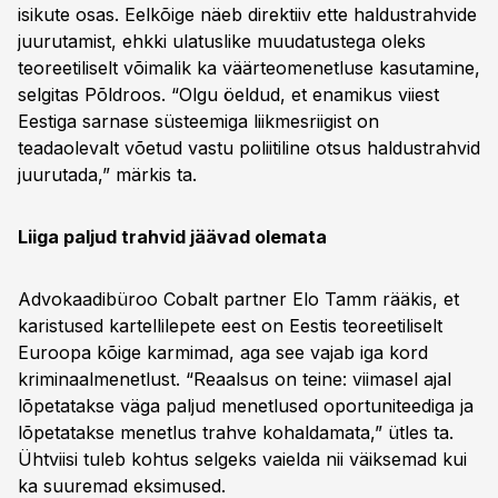
isikute osas. Eelkõige näeb direktiiv ette haldustrahvide
juurutamist, ehkki ulatuslike muudatustega oleks
teoreetiliselt võimalik ka väärteomenetluse kasutamine,
selgitas Põldroos. “Olgu öeldud, et enamikus viiest
Eestiga sarnase süsteemiga liikmesriigist on
teadaolevalt võetud vastu poliitiline otsus haldustrahvid
juurutada,” märkis ta.
Liiga paljud trahvid jäävad olemata
Advokaadibüroo Cobalt partner Elo Tamm rääkis, et
karistused kartellilepete eest on Eestis teoreetiliselt
Euroopa kõige karmimad, aga see vajab iga kord
kriminaalmenetlust. “Reaalsus on teine: viimasel ajal
lõpetatakse väga paljud menetlused oportuniteediga ja
lõpetatakse menetlus trahve kohaldamata,” ütles ta.
Ühtviisi tuleb kohtus selgeks vaielda nii väiksemad kui
ka suuremad eksimused.