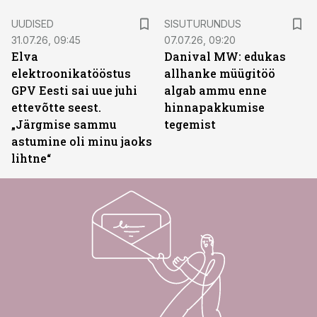
ST
UUDISED
SISUTURUNDUS
31.07.26, 09:45
07.07.26, 09:20
Elva
Danival MW: edukas
elektroonikatööstus
allhanke müügitöö
GPV Eesti sai uue juhi
algab ammu enne
ettevõtte seest.
hinnapakkumise
„Järgmise sammu
tegemist
astumine oli minu jaoks
lihtne“