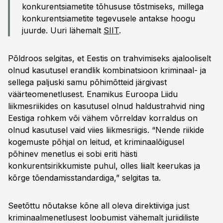
konkurentsiametite tõhususe tõstmiseks, millega
konkurentsiametite tegevusele antakse hoogu
juurde. Uuri lähemalt
SIIT
.
Põldroos selgitas, et Eestis on trahvimiseks ajalooliselt
olnud kasutusel erandlik kombinatsioon kriminaal- ja
sellega paljuski samu põhimõtteid järgivast
väärteomenetlusest. Enamikus Euroopa Liidu
liikmesriikides on kasutusel olnud haldustrahvid ning
Eestiga rohkem või vähem võrreldav korraldus on
olnud kasutusel vaid viies liikmesriigis. “Nende riikide
kogemuste põhjal on leitud, et kriminaalõigusel
põhinev menetlus ei sobi eriti hästi
konkurentsirikkumiste puhul, olles liialt keerukas ja
kõrge tõendamisstandardiga,” selgitas ta.
Seetõttu nõutakse kõne all oleva direktiiviga just
kriminaalmenetlusest loobumist vähemalt juriidiliste