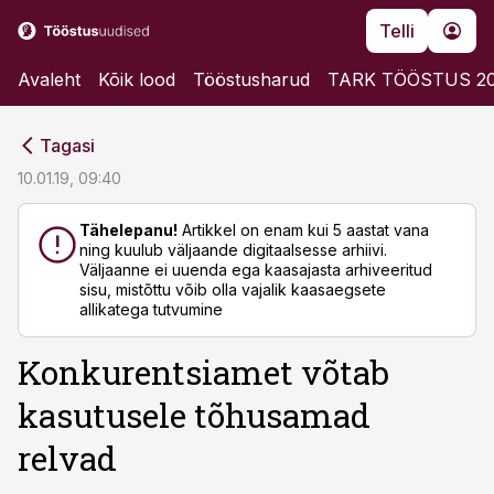
Telli
Avaleht
Kõik lood
Tööstusharud
TARK TÖÖSTUS 2
cebook
cebook
Tagasi
Twitter)
Twitter)
10.01.19, 09:40
kedIn
kedIn
Tähelepanu!
Artikkel on enam kui 5 aastat vana
ning kuulub väljaande digitaalsesse arhiivi.
ail
ail
Väljaanne ei uuenda ega kaasajasta arhiveeritud
sisu, mistõttu võib olla vajalik kaasaegsete
k
k
allikatega tutvumine
Konkurentsiamet võtab
kasutusele tõhusamad
relvad