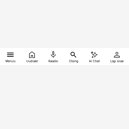
Menüü
Uudised
Raadio
Otsing
AI Chat
Logi sisse
Vana-Lõuna 39/1, 19094 Tallinn
(+372) 667 0111
toostusuudised@toostusuudised.ee
Telli
Reklaam
Firmast