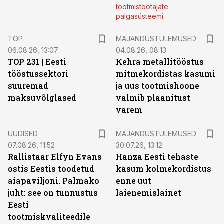
tootmistöötajate
palgasüsteemi
TOP
MAJANDUSTULEMUSED
06.08.26, 13:07
04.08.26, 08:13
TOP 231 | Eesti
Kehra metallitööstus
tööstussektori
mitmekordistas kasumi
suuremad
ja uus tootmishoone
maksuvõlglased
valmib plaanitust
varem
UUDISED
MAJANDUSTULEMUSED
07.08.26, 11:52
30.07.26, 13:12
Rallistaar Elfyn Evans
Hanza Eesti tehaste
ostis Eestis toodetud
kasum kolmekordistus
aiapaviljoni. Palmako
enne uut
juht: see on tunnustus
laienemislainet
Eesti
tootmiskvaliteedile