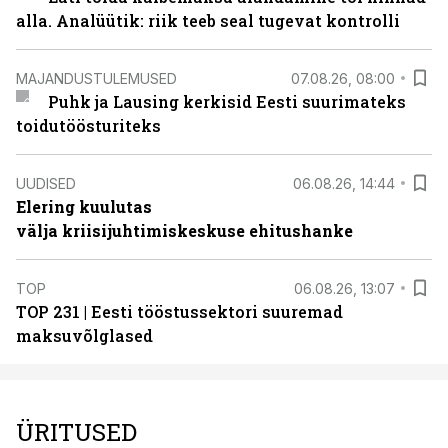
alla. Analüütik: riik teeb seal tugevat kontrolli
MAJANDUSTULEMUSED
07.08.26, 08:00
Puhk ja Lausing kerkisid Eesti suurimateks
toidutöösturiteks
UUDISED
06.08.26, 14:44
Elering kuulutas
välja kriisijuhtimiskeskuse ehitushanke
TOP
06.08.26, 13:07
TOP 231 | Eesti tööstussektori suuremad
maksuvõlglased
ÜRITUSED