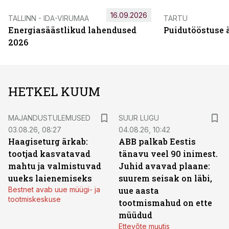
16.09.2026
TALLINN - IDA-VIRUMAA
TARTU
Energiasäästlikud lahendused
Puidutööstuse 
2026
HETKEL KUUM
MAJANDUSTULEMUSED
SUUR LUGU
03.08.26, 08:27
04.08.26, 10:42
Haagiseturg ärkab:
ABB palkab Eestis
tootjad kasvatavad
tänavu veel 90 inimest.
mahtu ja valmistuvad
Juhid avavad plaane:
uueks laienemiseks
suurem seisak on läbi,
Bestnet avab uue müügi- ja
uue aasta
tootmiskeskuse
tootmismahud on ette
müüdud
Ettevõte muutis