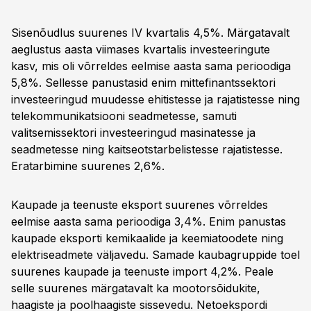
Sisenõudlus suurenes IV kvartalis 4,5%. Märgatavalt
aeglustus aasta viimases kvartalis investeeringute
kasv, mis oli võrreldes eelmise aasta sama perioodiga
5,8%. Sellesse panustasid enim mittefinantssektori
investeeringud muudesse ehitistesse ja rajatistesse ning
telekommunikatsiooni seadmetesse, samuti
valitsemissektori investeeringud masinatesse ja
seadmetesse ning kaitseotstarbelistesse rajatistesse.
Eratarbimine suurenes 2,6%.
Kaupade ja teenuste eksport suurenes võrreldes
eelmise aasta sama perioodiga 3,4%. Enim panustas
kaupade eksporti kemikaalide ja keemiatoodete ning
elektriseadmete väljavedu. Samade kaubagruppide toel
suurenes kaupade ja teenuste import 4,2%. Peale
selle suurenes märgatavalt ka mootorsõidukite,
haagiste ja poolhaagiste sissevedu. Netoekspordi