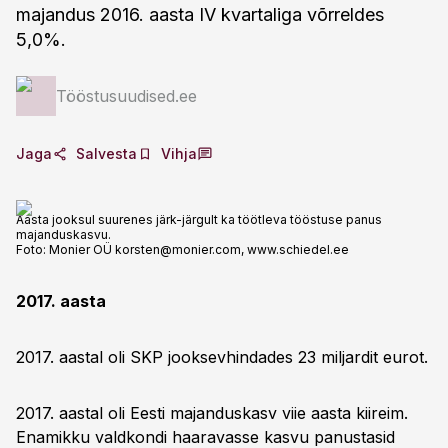
majandus 2016. aasta IV kvartaliga võrreldes
5,0%.
Tööstusuudised.ee
Jaga
Salvesta
Vihja
Aasta jooksul suurenes järk-järgult ka töötleva tööstuse panus
majanduskasvu.
Foto:
Monier OÜ
korsten@monier.com
, www.schiedel.ee
2017. aasta
2017. aastal oli SKP jooksevhindades 23 miljardit eurot.
2017. aastal oli Eesti majanduskasv viie aasta kiireim.
Enamikku valdkondi haaravasse kasvu panustasid