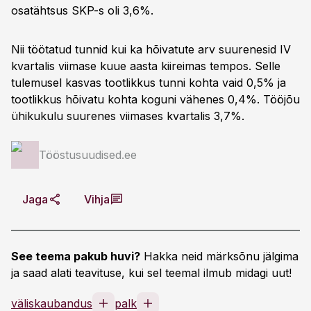
osatähtsus SKP-s oli 3,6%.
Nii töötatud tunnid kui ka hõivatute arv suurenesid IV
kvartalis viimase kuue aasta kiireimas tempos. Selle
tulemusel kasvas tootlikkus tunni kohta vaid 0,5% ja
tootlikkus hõivatu kohta koguni vähenes 0,4%. Tööjõu
ühikukulu suurenes viimases kvartalis 3,7%.
Tööstusuudised.ee
Jaga
Vihja
See teema pakub huvi?
Hakka neid märksõnu jälgima
ja saad alati teavituse, kui sel teemal ilmub midagi uut!
väliskaubandus
palk