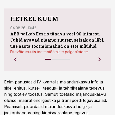
HETKEL KUUM
04.08.26, 10:42
04.08
ABB palkab Eestis tänavu veel 90 inimest.
Juhid avavad plaane: suurem seisak on läbi,
kasu
uue aasta tootmismahud on ette müüdud
plaa
Ettevõte muutis tootmistöötajate palgasüsteemi
Enim panustasid IV kvartalis majanduskasvu info ja
side, ehitus, kutse-, teadus- ja tehnikaalane tegevus
ning töötlev tööstus. Samuti toetasid majanduskasvu
olulisel määral energeetika ja transpordi tegevusalad.
Peamiselt pidurdasid majanduskasvu hulgi- ja
jaekaubandus ning kinnisvaraalane tegevus.