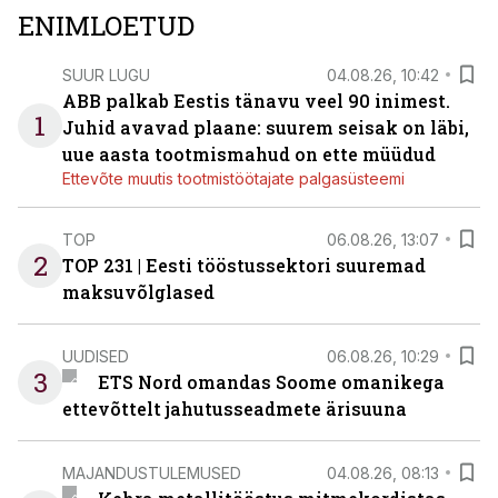
ENIMLOETUD
SUUR LUGU
04.08.26, 10:42
ABB palkab Eestis tänavu veel 90 inimest.
1
Juhid avavad plaane: suurem seisak on läbi,
uue aasta tootmismahud on ette müüdud
Ettevõte muutis tootmistöötajate palgasüsteemi
TOP
06.08.26, 13:07
2
TOP 231 | Eesti tööstussektori suuremad
maksuvõlglased
UUDISED
06.08.26, 10:29
3
ETS Nord omandas Soome omanikega
ettevõttelt jahutusseadmete ärisuuna
MAJANDUSTULEMUSED
04.08.26, 08:13