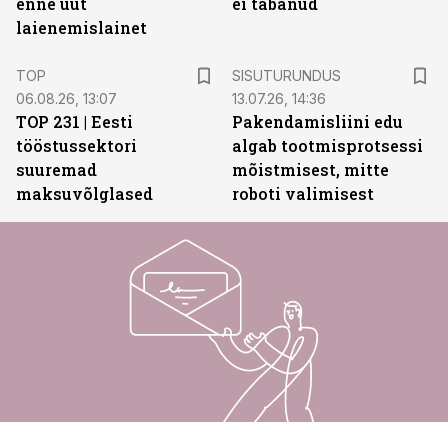
enne uut
ei tabanud
laienemislainet
ST
TOP
SISUTURUNDUS
06.08.26, 13:07
13.07.26, 14:36
TOP 231 | Eesti
Pakendamisliini edu
tööstussektori
algab tootmisprotsessi
suuremad
mõistmisest, mitte
maksuvõlglased
roboti valimisest