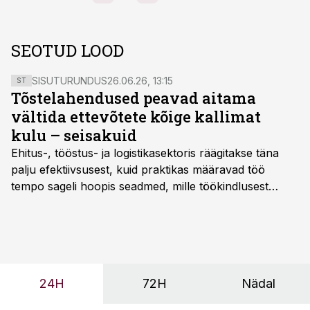
SEOTUD LOOD
SISUTURUNDUS
26.06.26, 13:15
ST
Tõstelahendused peavad aitama
vältida ettevõtete kõige kallimat
kulu – seisakuid
Ehitus-, tööstus- ja logistikasektoris räägitakse täna
palju efektiivsusest, kuid praktikas määravad töö
tempo sageli hoopis seadmed, mille töökindlusest
sõltub kogu objekti või tootmise sujuvus. Kui tõstuk
seisab, töö katkeb või masin ei vasta töötingimustele,
ei tähenda see ettevõtte jaoks ainult tehnilist
probleemi, vaid otsest rahalist kulu, venivaid tähtaegu
ja suuremaid riske tööohutusele.
24H
72H
Nädal