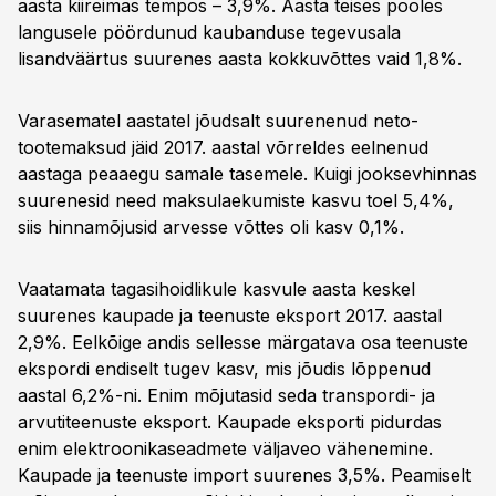
aasta kiireimas tempos – 3,9%. Aasta teises pooles
langusele pöördunud kaubanduse tegevusala
lisandväärtus suurenes aasta kokkuvõttes vaid 1,8%.
Varasematel aastatel jõudsalt suurenenud neto-
tootemaksud jäid 2017. aastal võrreldes eelnenud
aastaga peaaegu samale tasemele. Kuigi jooksevhinnas
suurenesid need maksulaekumiste kasvu toel 5,4%,
siis hinnamõjusid arvesse võttes oli kasv 0,1%.
Vaatamata tagasihoidlikule kasvule aasta keskel
suurenes kaupade ja teenuste eksport 2017. aastal
2,9%. Eelkõige andis sellesse märgatava osa teenuste
ekspordi endiselt tugev kasv, mis jõudis lõppenud
aastal 6,2%-ni. Enim mõjutasid seda transpordi- ja
arvutiteenuste eksport. Kaupade eksporti pidurdas
enim elektroonikaseadmete väljaveo vähenemine.
Kaupade ja teenuste import suurenes 3,5%. Peamiselt