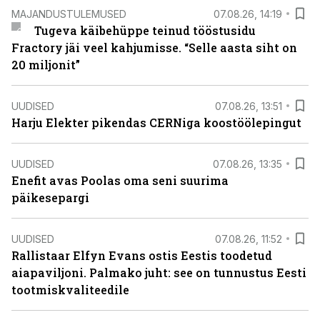
MAJANDUSTULEMUSED
07.08.26, 14:19
Tugeva käibehüppe teinud tööstusidu
Fractory jäi veel kahjumisse. “Selle aasta siht on
20 miljonit”
UUDISED
07.08.26, 13:51
Harju Elekter pikendas CERNiga koostöölepingut
UUDISED
07.08.26, 13:35
Enefit avas Poolas oma seni suurima
päikesepargi
UUDISED
07.08.26, 11:52
Rallistaar Elfyn Evans ostis Eestis toodetud
aiapaviljoni. Palmako juht: see on tunnustus Eesti
tootmiskvaliteedile