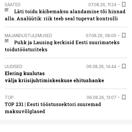
SAATED
07.08.26, 11:24
Läti toidu käibemaksu alandamine tõi hinnad
alla. Analüütik: riik teeb seal tugevat kontrolli
MAJANDUSTULEMUSED
07.08.26, 08:00
Puhk ja Lausing kerkisid Eesti suurimateks
toidutöösturiteks
UUDISED
06.08.26, 14:44
Elering kuulutas
välja kriisijuhtimiskeskuse ehitushanke
TOP
06.08.26, 13:07
TOP 231 | Eesti tööstussektori suuremad
maksuvõlglased