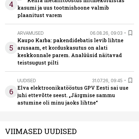
Kehra metallitööstus mitmekordistas
4
kasumi ja uus tootmishoone valmib
plaanitust varem
ARVAMUSED
06.08.26, 09:03
Kaupo Karba: pakendidebatis levib lihtne
5
arusaam, et korduskasutus on alati
keskkonnale parem. Analüüsid näitavad
teistsugust pilti
UUDISED
31.07.26, 09:45
Elva elektroonikatööstus GPV Eesti sai uue
6
juhi ettevõtte seest. „Järgmise sammu
astumine oli minu jaoks lihtne“
VIIMASED UUDISED