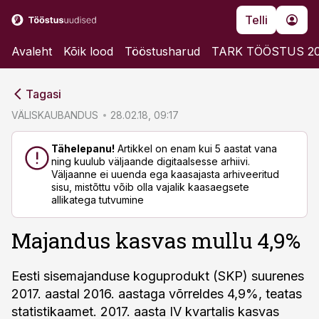
Telli
Avaleht
Kõik lood
Tööstusharud
TARK TÖÖSTUS 2
cebook
cebook
Tagasi
Twitter)
Twitter)
VÄLISKAUBANDUS
28.02.18, 09:17
kedIn
kedIn
Tähelepanu!
Artikkel on enam kui 5 aastat vana
ning kuulub väljaande digitaalsesse arhiivi.
ail
ail
Väljaanne ei uuenda ega kaasajasta arhiveeritud
sisu, mistõttu võib olla vajalik kaasaegsete
k
k
allikatega tutvumine
Majandus kasvas mullu 4,9%
Eesti sisemajanduse koguprodukt (SKP) suurenes
2017. aastal 2016. aastaga võrreldes 4,9%, teatas
statistikaamet. 2017. aasta IV kvartalis kasvas