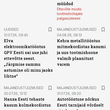
müüdud
Ettevõte muutis
tootmistöötajate
palgasüsteemi
UUDISED
MAJANDUSTULEMUSED
31.07.26, 09:45
04.08.26, 08:13
Elva
Kehra metallitööstus
elektroonikatööstus
mitmekordistas kasumi
GPV Eesti sai uue juhi
ja uus tootmishoone
ettevõtte seest.
valmib plaanitust
„Järgmise sammu
varem
astumine oli minu jaoks
lihtne“
MAJANDUSTULEMUSED
MAJANDUSTULEMUSED
30.07.26, 13:12
31.07.26, 08:20
Hanza Eesti tehaste
Autotööstuse nõrkus
kasum kolmekordistus
Eesti tarnijaid võrdselt