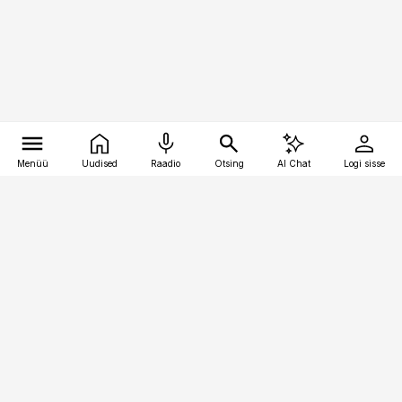
Menüü
Uudised
Raadio
Otsing
AI Chat
Logi sisse
Vana-Lõuna 39/1, 19094 Tallinn
(+372) 667 0111
toostusuudised@toostusuudised.ee
Telli
Reklaam
Firmast