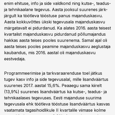
enim ehituse, info ja side valdkond ning kutse-, teadus-
ja tehnikaalane tegevus. Aasta jooksul suurenes järk-
järgult ka töötleva tööstuse panus majanduskasvu.
Aasta kokkuvõttes ükski tegevusala majanduskasvu
märgatavalt ei pidurdanud. Ka alates 2016. aasta teisest
kvartalist majanduskasvu pidurdanud põllumajandus
hakkas aasta teises pooles suurenema. Samal ajal oli
aasta teises pooles peamine majanduskasvu aeglustaja
kaubandus, mis 2016. aastal oli majanduskasvu
eestvedaja.
Programmeerimise ja tarkvaraarenduse toel jätkus
tugev kasv info ja side tegevusalal, mille lisandväärtus
suurenes 2017. aastal 15,6%. Peaaegu sama kiirelt
(13,9%) suurenes lisandväärtus ka kutse-, teadus- ja
tehnikaalases tegevuses. Eesti majanduse suurima
tegevusala ehk töötleva tööstuse lisandväärtus kasvas
vaatamata tagasihoidlikule II kvartalile viimase kolme