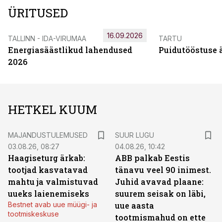
ÜRITUSED
16.09.2026
TALLINN - IDA-VIRUMAA
TARTU
Energiasäästlikud lahendused
Puidutööstuse 
2026
HETKEL KUUM
MAJANDUSTULEMUSED
SUUR LUGU
03.08.26, 08:27
04.08.26, 10:42
Haagiseturg ärkab:
ABB palkab Eestis
tootjad kasvatavad
tänavu veel 90 inimest.
mahtu ja valmistuvad
Juhid avavad plaane:
uueks laienemiseks
suurem seisak on läbi,
Bestnet avab uue müügi- ja
uue aasta
tootmiskeskuse
tootmismahud on ette