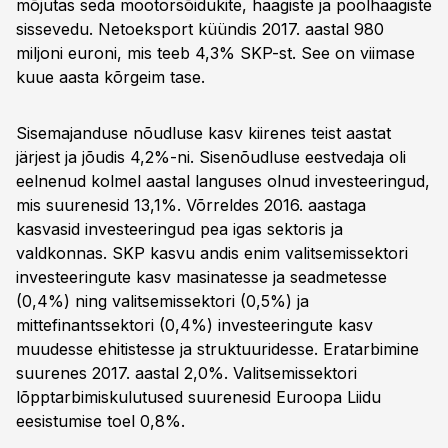
mõjutas seda mootorsõidukite, haagiste ja poolhaagiste
sissevedu. Netoeksport küündis 2017. aastal 980
miljoni euroni, mis teeb 4,3% SKP-st. See on viimase
kuue aasta kõrgeim tase.
Sisemajanduse nõudluse kasv kiirenes teist aastat
järjest ja jõudis 4,2%-ni. Sisenõudluse eestvedaja oli
eelnenud kolmel aastal languses olnud investeeringud,
mis suurenesid 13,1%. Võrreldes 2016. aastaga
kasvasid investeeringud pea igas sektoris ja
valdkonnas. SKP kasvu andis enim valitsemissektori
investeeringute kasv masinatesse ja seadmetesse
(0,4%) ning valitsemissektori (0,5%) ja
mittefinantssektori (0,4%) investeeringute kasv
muudesse ehitistesse ja struktuuridesse. Eratarbimine
suurenes 2017. aastal 2,0%. Valitsemissektori
lõpptarbimis­kulutused suurenesid Euroopa Liidu
eesistumise toel 0,8%.