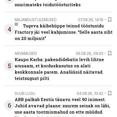
suurimateks toidutöösturiteks
MAJANDUSTULEMUSED
07.08.26, 14:19
Tugeva käibehüppe teinud tööstusidu
4
Fractory jäi veel kahjumisse. “Selle aasta siht
on 20 miljonit”
ARVAMUSED
06.08.26, 09:03
Kaupo Karba: pakendidebatis levib lihtne
5
arusaam, et korduskasutus on alati
keskkonnale parem. Analüüsid näitavad
teistsugust pilti
SUUR LUGU
04.08.26, 10:42
ABB palkab Eestis tänavu veel 90 inimest.
6
Juhid avavad plaane: suurem seisak on läbi,
uue aasta tootmismahud on ette müüdud