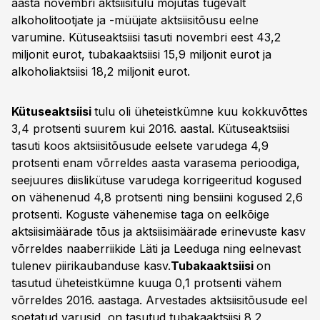
aasta novembri aktsiisitulu mõjutas tugevalt
alkoholitootjate ja -müüjate aktsiisitõusu eelne
varumine. Kütuseaktsiisi tasuti novembri eest 43,2
miljonit eurot, tubakaaktsiisi 15,9 miljonit eurot ja
alkoholiaktsiisi 18,2 miljonit eurot.
Kütuseaktsiisi
tulu oli üheteistkümne kuu kokkuvõttes
3,4 protsenti suurem kui 2016. aastal. Kütuseaktsiisi
tasuti koos aktsiisitõusude eelsete varudega 4,9
protsenti enam võrreldes aasta varasema perioodiga,
seejuures diislikütuse varudega korrigeeritud kogused
on vähenenud 4,8 protsenti ning bensiini kogused 2,6
protsenti. Koguste vähenemise taga on eelkõige
aktsiisimäärade tõus ja aktsiisimäärade erinevuste kasv
võrreldes naaberriikide Läti ja Leeduga ning eelnevast
tulenev piirikaubanduse kasv.
Tubakaaktsiisi
on
tasutud üheteistkümne kuuga 0,1 protsenti vähem
võrreldes 2016. aastaga. Arvestades aktsiisitõusude eel
soetatud varusid, on tasutud tubakaaktsiisi 8,2