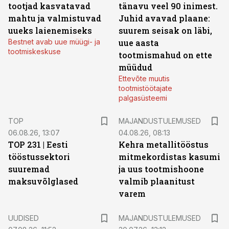
tootjad kasvatavad
tänavu veel 90 inimest.
mahtu ja valmistuvad
Juhid avavad plaane:
uueks laienemiseks
suurem seisak on läbi,
Bestnet avab uue müügi- ja
uue aasta
tootmiskeskuse
tootmismahud on ette
müüdud
Ettevõte muutis
tootmistöötajate
palgasüsteemi
TOP
MAJANDUSTULEMUSED
06.08.26, 13:07
04.08.26, 08:13
TOP 231 | Eesti
Kehra metallitööstus
tööstussektori
mitmekordistas kasumi
suuremad
ja uus tootmishoone
maksuvõlglased
valmib plaanitust
varem
UUDISED
MAJANDUSTULEMUSED