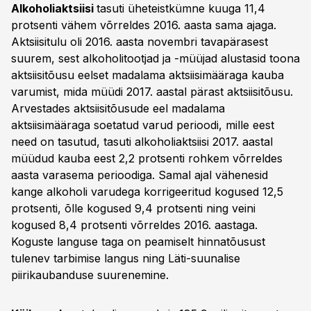
Alkoholiaktsiisi
tasuti üheteistkümne kuuga 11,4
protsenti vähem võrreldes 2016. aasta sama ajaga.
Aktsiisitulu oli 2016. aasta novembri tavapärasest
suurem, sest alkoholitootjad ja -müüjad alustasid toona
aktsiisitõusu eelset madalama aktsiisimääraga kauba
varumist, mida müüdi 2017. aastal pärast aktsiisitõusu.
Arvestades aktsiisitõusude eel madalama
aktsiisimääraga soetatud varud perioodi, mille eest
need on tasutud, tasuti alkoholiaktsiisi 2017. aastal
müüdud kauba eest 2,2 protsenti rohkem võrreldes
aasta varasema perioodiga. Samal ajal vähenesid
kange alkoholi varudega korrigeeritud kogused 12,5
protsenti, õlle kogused 9,4 protsenti ning veini
kogused 8,4 protsenti võrreldes 2016. aastaga.
Koguste languse taga on peamiselt hinnatõusust
tulenev tarbimise langus ning Läti-suunalise
piirikaubanduse suurenemine.