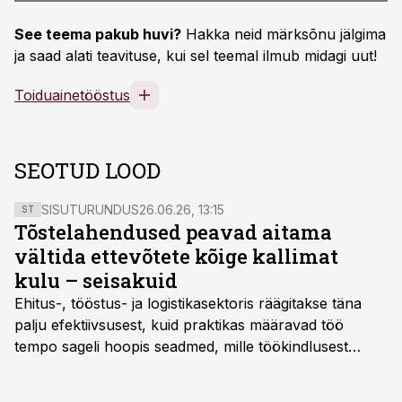
See teema pakub huvi?
Hakka neid märksõnu jälgima
ja saad alati teavituse, kui sel teemal ilmub midagi uut!
Toiduainetööstus
SEOTUD LOOD
SISUTURUNDUS
26.06.26, 13:15
ST
Tõstelahendused peavad aitama
vältida ettevõtete kõige kallimat
kulu – seisakuid
Ehitus-, tööstus- ja logistikasektoris räägitakse täna
palju efektiivsusest, kuid praktikas määravad töö
tempo sageli hoopis seadmed, mille töökindlusest
sõltub kogu objekti või tootmise sujuvus. Kui tõstuk
seisab, töö katkeb või masin ei vasta töötingimustele,