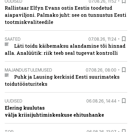
UUDISED
07.08.26, 11:52
Rallistaar Elfyn Evans ostis Eestis toodetud
aiapaviljoni. Palmako juht: see on tunnustus Eesti
tootmiskvaliteedile
SAATED
07.08.26, 11:24
Läti toidu käibemaksu alandamine tõi hinnad
alla. Analüütik: riik teeb seal tugevat kontrolli
MAJANDUSTULEMUSED
07.08.26, 08:00
Puhk ja Lausing kerkisid Eesti suurimateks
toidutöösturiteks
UUDISED
06.08.26, 14:44
Elering kuulutas
välja kriisijuhtimiskeskuse ehitushanke
TOP
06.08.26, 13:07