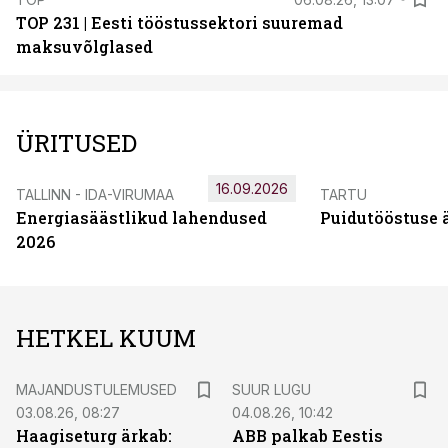
TOP 231 | Eesti tööstussektori suuremad
maksuvõlglased
ÜRITUSED
16.09.2026
TALLINN - IDA-VIRUMAA
TARTU
Energiasäästlikud lahendused
Puidutööstuse 
2026
HETKEL KUUM
MAJANDUSTULEMUSED
SUUR LUGU
03.08.26, 08:27
04.08.26, 10:42
Haagiseturg ärkab:
ABB palkab Eestis