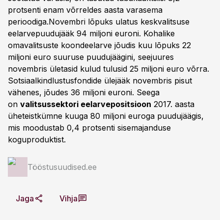
protsenti enam võrreldes aasta varasema
perioodiga.Novembri lõpuks ulatus keskvalitsuse
eelarvepuudujääk 94 miljoni euroni. Kohalike
omavalitsuste koondeelarve jõudis kuu lõpuks 22
miljoni euro suuruse puudujäägini, seejuures
novembris ületasid kulud tulusid 25 miljoni euro võrra.
Sotsiaalkindlustusfondide ülejääk novembris pisut
vähenes, jõudes 36 miljoni euroni. Seega
on
valitsussektori eelarvepositsioon
2017. aasta
üheteistkümne kuuga 80 miljoni euroga puudujäägis,
mis moodustab 0,4 protsenti sisemajanduse
koguproduktist.
Tööstusuudised.ee
Jaga
Vihja