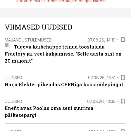
Ettevõte muutis tootmistöötajate palgasüsteemi
VIIMASED UUDISED
MAJANDUSTULEMUSED
07.08.26, 14:19
Tugeva käibehüppe teinud tööstusidu
Fractory jäi veel kahjumisse. “Selle aasta siht on
20 miljonit”
UUDISED
07.08.26, 13:51
Harju Elekter pikendas CERNiga koostöölepingut
UUDISED
07.08.26, 13:35
Enefit avas Poolas oma seni suurima
päikesepargi