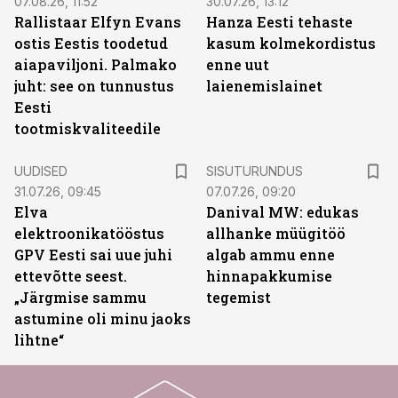
07.08.26, 11:52
30.07.26, 13:12
Rallistaar Elfyn Evans
Hanza Eesti tehaste
ostis Eestis toodetud
kasum kolmekordistus
aiapaviljoni. Palmako
enne uut
juht: see on tunnustus
laienemislainet
Eesti
tootmiskvaliteedile
ST
UUDISED
SISUTURUNDUS
31.07.26, 09:45
07.07.26, 09:20
Elva
Danival MW: edukas
elektroonikatööstus
allhanke müügitöö
GPV Eesti sai uue juhi
algab ammu enne
ettevõtte seest.
hinnapakkumise
„Järgmise sammu
tegemist
astumine oli minu jaoks
lihtne“