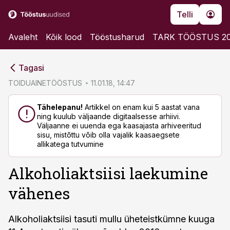
Telli
Avaleht
Kõik lood
Tööstusharud
TARK TÖÖSTUS 2
cebook
cebook
Tagasi
Twitter)
Twitter)
TOIDUAINETÖÖSTUS
11.01.18, 14:47
kedIn
kedIn
Tähelepanu!
Artikkel on enam kui 5 aastat vana
ning kuulub väljaande digitaalsesse arhiivi.
ail
ail
Väljaanne ei uuenda ega kaasajasta arhiveeritud
sisu, mistõttu võib olla vajalik kaasaegsete
k
k
allikatega tutvumine
Alkoholiaktsiisi laekumine
vähenes
Alkoholiaktsiisi tasuti mullu üheteistkümne kuuga