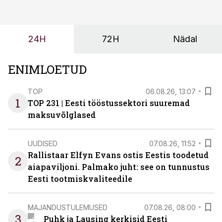
ei tähenda see ettevõtte jaoks ainult tehnilist
probleemi, vaid otsest rahalist kulu, venivaid tähtaegu
ja suuremaid riske tööohutusele.
24H
72H
Nädal
ENIMLOETUD
TOP
06.08.26, 13:07
1
TOP 231 | Eesti tööstussektori suuremad
maksuvõlglased
UUDISED
07.08.26, 11:52
Rallistaar Elfyn Evans ostis Eestis toodetud
2
aiapaviljoni. Palmako juht: see on tunnustus
Eesti tootmiskvaliteedile
MAJANDUSTULEMUSED
07.08.26, 08:00
3
Puhk ja Lausing kerkisid Eesti