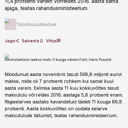
11,4 protsenti vähem võrreldes 2016. aasta sama
ajaga, teatas rahandusministeerium.
Tööstusuudised.ee
Jaga
Salvesta
Vihja
Alkoholiaktsiisi laekus mullu 11 kuuga vähem.
Foto:
Harro Puusild
Möödunud aasta novembris tasuti 568,8 miljonit eurot
makse, mida oli 7 protsenti rohkem kui samal kuul
aasta varem. Eelmise aasta 11 kuu kokkuvõttes tasuti
maksutulu võrreldes 2016. aastaga 5,8 protsenti enam.
Riigieelarves aastaks kavandatust täideti 11 kuuga 89,8
protsenti. Aasta kokkuvõttes on oodata eelarve
maksutulude täitumist, teatas rahandusministeerium.