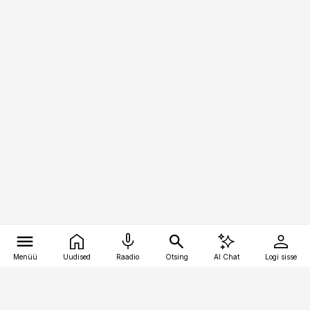
Menüü
Uudised
Raadio
Otsing
AI Chat
Logi sisse