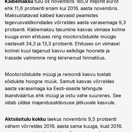
Käibemaksu
tulu oli novembris 185,9 miljonit eurot
ehk 11,6 protsenti enam kui 2016. aasta novembris.
Maksustatavad käibed kasvasid peamistes
tegevusvaldkondades võrreldes aasta varasemaga 9,3
protsenti. Käibemaksu tasumine kasvas viimase kolme
kuuga enim ehituses ning mootorsõidukite müügis
vastavalt 34,3 ja 13,3 protsenti. Ehituses on viimasel
kolmel kuul taganud kasvu eelkõige hoonete ja
trasside valmimine ning kiirenenud hinnatõus.
Mootorsõidukite müügi ja remondi kasvu toetab
sõidukite hoogne müük. Samuti kasvas võrreldes
aasta varasemaga ka Eesti-siseste tehingute
lisandväärtus ehk müügi ja ostu vahe suurenes. See
viitab üldise majandusaktiivsuse jätkuvale kasvule.
Aktsiisitulu kokku
laekus novembris 9,5 protsenti
vähem võrreldes 2016. aasta sama kuuga, kuid 2016.