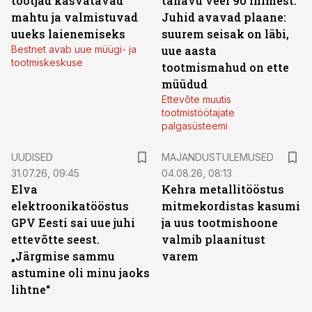
tootjad kasvatavad
tänavu veel 90 inimest.
mahtu ja valmistuvad
Juhid avavad plaane:
uueks laienemiseks
suurem seisak on läbi,
Bestnet avab uue müügi- ja
uue aasta
tootmiskeskuse
tootmismahud on ette
müüdud
Ettevõte muutis
tootmistöötajate
palgasüsteemi
UUDISED
MAJANDUSTULEMUSED
31.07.26, 09:45
04.08.26, 08:13
Elva
Kehra metallitööstus
elektroonikatööstus
mitmekordistas kasumi
GPV Eesti sai uue juhi
ja uus tootmishoone
ettevõtte seest.
valmib plaanitust
„Järgmise sammu
varem
astumine oli minu jaoks
lihtne“