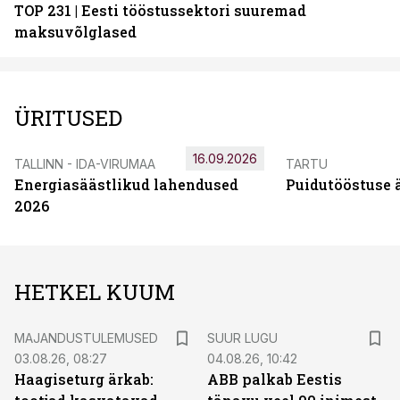
TOP 231 | Eesti tööstussektori suuremad
maksuvõlglased
ÜRITUSED
16.09.2026
TALLINN - IDA-VIRUMAA
TARTU
Energiasäästlikud lahendused
Puidutööstuse 
2026
HETKEL KUUM
MAJANDUSTULEMUSED
SUUR LUGU
03.08.26, 08:27
04.08.26, 10:42
Haagiseturg ärkab:
ABB palkab Eestis