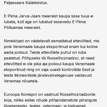
Paljassaare Kalatööstus.
E-Piima Järva-Jaani meiereist kaupa sisse tuua ei
lubata, küll aga on lubatud sissevedu E-Piima
Põltsamaa meiereist.
Nimekirjast on väidetavalt eemaldatud ettevõtted, mis
pole Venemaale kaupa eksportinud enam kui kolme
aasta jooksul. Teiste ettevõtete puhul on luba
peatatud. Põhjuseks tõi Rosselhoznadzor, et need
ettevõtted ei ole pika aja jooksul kaupa Venemaale
eksportinud ning on vaja uuesti kontrollida Eesti ja
teiste liikmesriikide järelevalvetegevuse vastavust
Venemaa nõuetele.
Euroopa Komisjon on saatnud Rosselhoznadzorile
kirja, milles esitas nõude põhjendamatute piirangute
lõpetamiseks, teatas veterinaar- ja toiduamet.