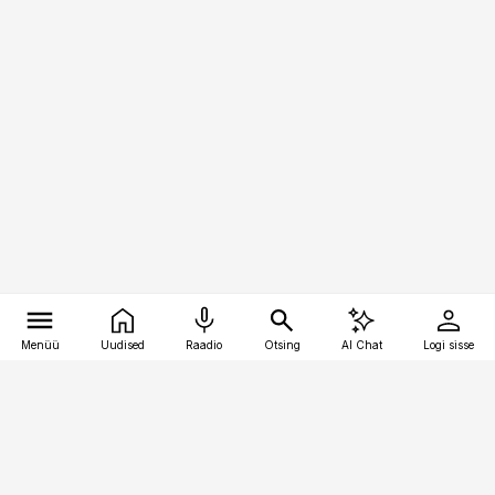
Menüü
Uudised
Raadio
Otsing
AI Chat
Logi sisse
Vana-Lõuna 39/1, 19094 Tallinn
(+372) 667 0111