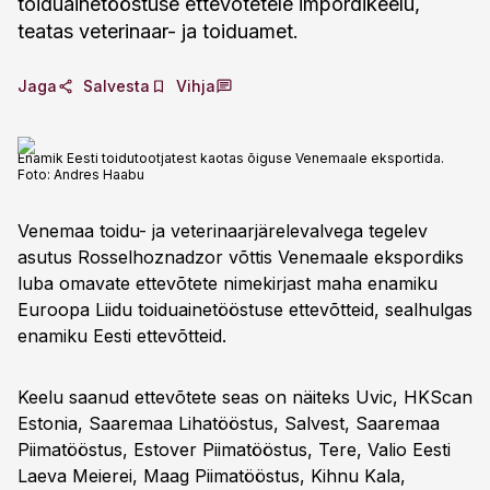
toiduainetööstuse ettevõtetele impordikeelu,
teatas veterinaar- ja toiduamet.
Jaga
Salvesta
Vihja
Enamik Eesti toidutootjatest kaotas õiguse Venemaale eksportida.
Foto:
Andres Haabu
Venemaa toidu- ja veterinaarjärelevalvega tegelev
asutus Rosselhoznadzor võttis Venemaale ekspordiks
luba omavate ettevõtete nimekirjast maha enamiku
Euroopa Liidu toiduainetööstuse ettevõtteid, sealhulgas
enamiku Eesti ettevõtteid.
Keelu saanud ettevõtete seas on näiteks Uvic, HKScan
Estonia, Saaremaa Lihatööstus, Salvest, Saaremaa
Piimatööstus, Estover Piimatööstus, Tere, Valio Eesti
Laeva Meierei, Maag Piimatööstus, Kihnu Kala,