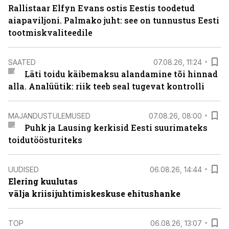
Rallistaar Elfyn Evans ostis Eestis toodetud
aiapaviljoni. Palmako juht: see on tunnustus Eesti
tootmiskvaliteedile
SAATED
07.08.26, 11:24
Läti toidu käibemaksu alandamine tõi hinnad
alla. Analüütik: riik teeb seal tugevat kontrolli
MAJANDUSTULEMUSED
07.08.26, 08:00
Puhk ja Lausing kerkisid Eesti suurimateks
toidutöösturiteks
UUDISED
06.08.26, 14:44
Elering kuulutas
välja kriisijuhtimiskeskuse ehitushanke
TOP
06.08.26, 13:07