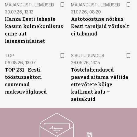
MAJANDUSTULEMUSED
MAJANDUSTULEMUSED
30.07.26, 13:12
31.07.26, 08:20
Hanza Eesti tehaste
Autotööstuse nõrkus
kasum kolmekordistus
Eesti tarnijaid võrdselt
enne uut
ei tabanud
laienemislainet
ST
TOP
SISUTURUNDUS
06.08.26, 13:07
26.06.26, 13:15
TOP 231 | Eesti
Tõstelahendused
tööstussektori
peavad aitama vältida
suuremad
ettevõtete kõige
maksuvõlglased
kallimat kulu –
seisakuid