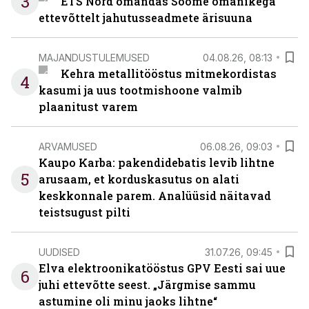
3
ETS Nord omandas Soome omanikega
ettevõttelt jahutusseadmete ärisuuna
MAJANDUSTULEMUSED
04.08.26, 08:13
Kehra metallitööstus mitmekordistas
4
kasumi ja uus tootmishoone valmib
plaanitust varem
ARVAMUSED
06.08.26, 09:03
Kaupo Karba: pakendidebatis levib lihtne
5
arusaam, et korduskasutus on alati
keskkonnale parem. Analüüsid näitavad
teistsugust pilti
UUDISED
31.07.26, 09:45
Elva elektroonikatööstus GPV Eesti sai uue
6
juhi ettevõtte seest. „Järgmise sammu
astumine oli minu jaoks lihtne“