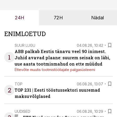
probleemi, vaid otsest rahalist kulu, venivaid tähtaegu
ja suuremaid riske tööohutusele.
24H
72H
Nädal
ENIMLOETUD
SUUR LUGU
04.08.26, 10:42
ABB palkab Eestis tänavu veel 90 inimest.
1
Juhid avavad plaane: suurem seisak on läbi,
uue aasta tootmismahud on ette müüdud
Ettevõte muutis tootmistöötajate palgasüsteemi
TOP
06.08.26, 13:07
2
TOP 231 | Eesti tööstussektori suuremad
maksuvõlglased
UUDISED
06.08.26, 10:29