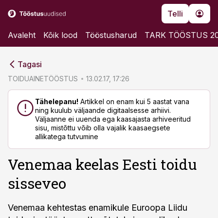
Telli
Avaleht
Kõik lood
Tööstusharud
TARK TÖÖSTUS 2
cebook
cebook
Tagasi
Twitter)
Twitter)
TOIDUAINETÖÖSTUS
13.02.17, 17:26
kedIn
kedIn
Tähelepanu!
Artikkel on enam kui 5 aastat vana
ning kuulub väljaande digitaalsesse arhiivi.
ail
ail
Väljaanne ei uuenda ega kaasajasta arhiveeritud
sisu, mistõttu võib olla vajalik kaasaegsete
k
k
allikatega tutvumine
Venemaa keelas Eesti toidu
sisseveo
Venemaa kehtestas enamikule Euroopa Liidu