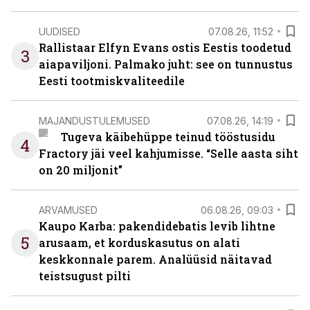
UUDISED
07.08.26, 11:52
Rallistaar Elfyn Evans ostis Eestis toodetud
3
aiapaviljoni. Palmako juht: see on tunnustus
Eesti tootmiskvaliteedile
MAJANDUSTULEMUSED
07.08.26, 14:19
Tugeva käibehüppe teinud tööstusidu
4
Fractory jäi veel kahjumisse. “Selle aasta siht
on 20 miljonit”
ARVAMUSED
06.08.26, 09:03
Kaupo Karba: pakendidebatis levib lihtne
5
arusaam, et korduskasutus on alati
keskkonnale parem. Analüüsid näitavad
teistsugust pilti