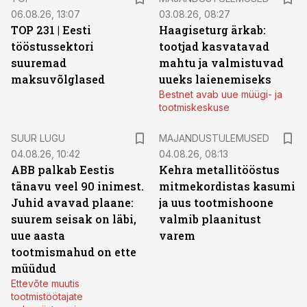
06.08.26, 13:07
03.08.26, 08:27
TOP 231 | Eesti
Haagiseturg ärkab:
tööstussektori
tootjad kasvatavad
suuremad
mahtu ja valmistuvad
maksuvõlglased
uueks laienemiseks
Bestnet avab uue müügi- ja
tootmiskeskuse
SUUR LUGU
MAJANDUSTULEMUSED
04.08.26, 10:42
04.08.26, 08:13
ABB palkab Eestis
Kehra metallitööstus
tänavu veel 90 inimest.
mitmekordistas kasumi
Juhid avavad plaane:
ja uus tootmishoone
suurem seisak on läbi,
valmib plaanitust
uue aasta
varem
tootmismahud on ette
müüdud
Ettevõte muutis
tootmistöötajate