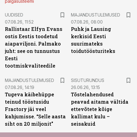
palgasüsteemi
UUDISED
MAJANDUSTULEMUSED
07.08.26, 11:52
07.08.26, 08:00
Rallistaar Elfyn Evans
Puhk ja Lausing
ostis Eestis toodetud
kerkisid Eesti
aiapaviljoni. Palmako
suurimateks
juht: see on tunnustus
toidutöösturiteks
Eesti
tootmiskvaliteedile
ST
MAJANDUSTULEMUSED
SISUTURUNDUS
07.08.26, 14:19
26.06.26, 13:15
Tugeva käibehüppe
Tõstelahendused
teinud tööstusidu
peavad aitama vältida
Fractory jäi veel
ettevõtete kõige
kahjumisse. “Selle aasta
kallimat kulu –
siht on 20 miljonit”
seisakuid