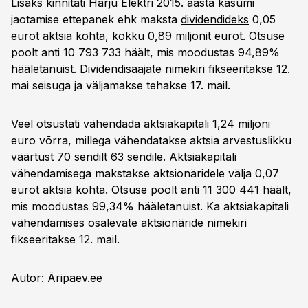
Lisaks kinnitati
Harju Elektri
2015. aasta kasumi
jaotamise ettepanek ehk maksta
dividendideks
0,05
eurot aktsia kohta, kokku 0,89 miljonit eurot. Otsuse
poolt anti 10 793 733 häält, mis moodustas 94,89%
hääletanuist. Dividendisaajate nimekiri fikseeritakse 12.
mai seisuga ja väljamakse tehakse 17. mail.
Veel otsustati vähendada aktsiakapitali 1,24 miljoni
euro võrra, millega vähendatakse aktsia arvestuslikku
väärtust 70 sendilt 63 sendile. Aktsiakapitali
vähendamisega makstakse aktsionäridele välja 0,07
eurot aktsia kohta. Otsuse poolt anti 11 300 441 häält,
mis moodustas 99,34% hääletanuist. Ka aktsiakapitali
vähendamises osalevate aktsionäride nimekiri
fikseeritakse 12. mail.
Autor: Äripäev.ee