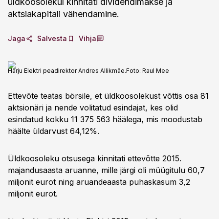
üldkoosolekul kinnitati dividendimakse ja
aktsiakapitali vähendamine.
Jaga
Salvesta
Vihja
Harju Elektri peadirektor Andres Allikmäe.
Foto:
Raul Mee
Ettevõte teatas börsile, et üldkoosolekust võttis osa 81
aktsionäri ja nende volitatud esindajat, kes olid
esindatud kokku 11 375 563 häälega, mis moodustab
häälte üldarvust 64,12%.
Üldkoosoleku otsusega kinnitati ettevõtte 2015.
majandusaasta aruanne, mille järgi oli müügitulu 60,7
miljonit eurot ning aruandeaasta puhaskasum 3,2
miljonit eurot.