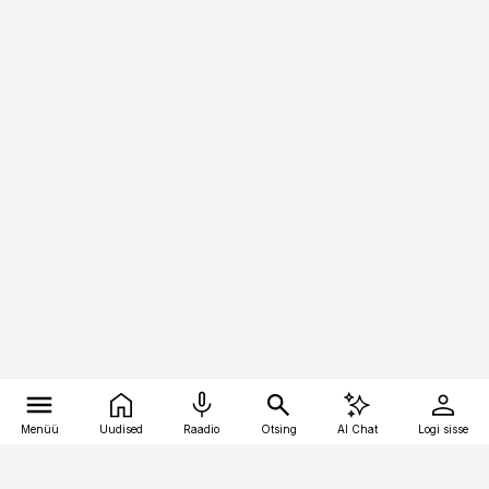
Menüü
Uudised
Raadio
Otsing
AI Chat
Logi sisse