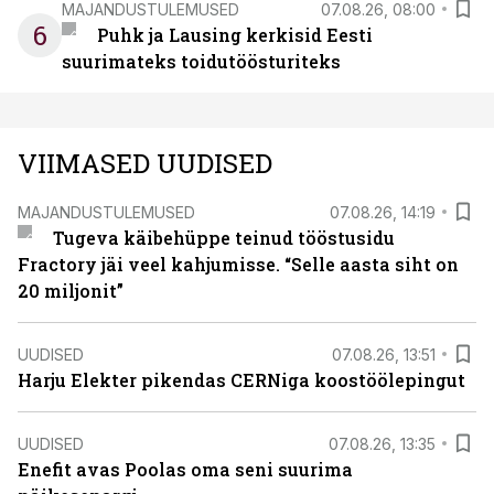
MAJANDUSTULEMUSED
07.08.26, 08:00
6
Puhk ja Lausing kerkisid Eesti
suurimateks toidutöösturiteks
VIIMASED UUDISED
MAJANDUSTULEMUSED
07.08.26, 14:19
Tugeva käibehüppe teinud tööstusidu
Fractory jäi veel kahjumisse. “Selle aasta siht on
20 miljonit”
UUDISED
07.08.26, 13:51
Harju Elekter pikendas CERNiga koostöölepingut
UUDISED
07.08.26, 13:35
Enefit avas Poolas oma seni suurima