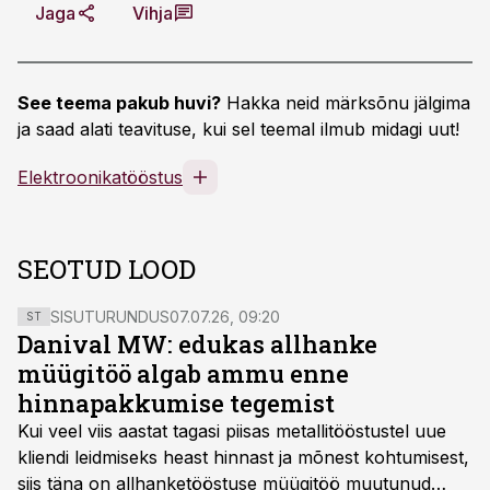
Jaga
Vihja
See teema pakub huvi?
Hakka neid märksõnu jälgima
ja saad alati teavituse, kui sel teemal ilmub midagi uut!
Elektroonikatööstus
SEOTUD LOOD
SISUTURUNDUS
07.07.26, 09:20
ST
Danival MW: edukas allhanke
müügitöö algab ammu enne
hinnapakkumise tegemist
Kui veel viis aastat tagasi piisas metallitööstustel uue
kliendi leidmiseks heast hinnast ja mõnest kohtumisest,
siis täna on allhanketööstuse müügitöö muutunud