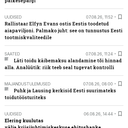
päikesepargi
UUDISED
07.08.26, 11:52
Rallistaar Elfyn Evans ostis Eestis toodetud
aiapaviljoni. Palmako juht: see on tunnustus Eesti
tootmiskvaliteedile
SAATED
07.08.26, 11:24
Läti toidu käibemaksu alandamine tõi hinnad
alla. Analüütik: riik teeb seal tugevat kontrolli
MAJANDUSTULEMUSED
07.08.26, 08:00
Puhk ja Lausing kerkisid Eesti suurimateks
toidutöösturiteks
UUDISED
06.08.26, 14:44
Elering kuulutas
välja kriisijuhtimiskeskuse ehitushanke