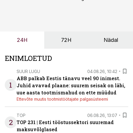
märksa pikemaks ja süsteemsemaks. Konkurents on
kasvanud, kliendid kaaluvad otsuseid põhjalikumalt
ning partnerit ei valita enam ainult tootmisvõimekuse
või hinnakirja järgi.
24H
72H
Nädal
ENIMLOETUD
SUUR LUGU
04.08.26, 10:42
ABB palkab Eestis tänavu veel 90 inimest.
1
Juhid avavad plaane: suurem seisak on läbi,
uue aasta tootmismahud on ette müüdud
Ettevõte muutis tootmistöötajate palgasüsteemi
TOP
06.08.26, 13:07
2
TOP 231 | Eesti tööstussektori suuremad
maksuvõlglased