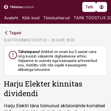
Telli
Avaleht
Kõik lood
Tööstusharud
TARK TÖÖSTUS 2
cebook
cebook
Tagasi
Twitter)
Twitter)
ELEKTROONIKATÖÖSTUS
28.04.16, 16:33
kedIn
kedIn
Tähelepanu!
Artikkel on enam kui 5 aastat vana
ning kuulub väljaande digitaalsesse arhiivi.
ail
ail
Väljaanne ei uuenda ega kaasajasta arhiveeritud
sisu, mistõttu võib olla vajalik kaasaegsete
k
k
allikatega tutvumine
Harju Elekter kinnitas
dividendi
Harju Elektri täna toimunud aktsionäride korralisel