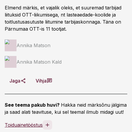
Elmend märkis, et vajalik oleks, et suuremad tarbijad
liituksid OTT-liikumisega, nt lasteaedade-koolide ja
toitlustusasutuste liitumine tarbijaskonnaga. Täna on
Pärnumaa OTT-is 11 tootjat.
Annika Matson
Annika Matson Kald
Jaga
Vihja
See teema pakub huvi?
Hakka neid märksõnu jälgima
ja saad alati teavituse, kui sel teemal ilmub midagi uut!
Toiduainetööstus