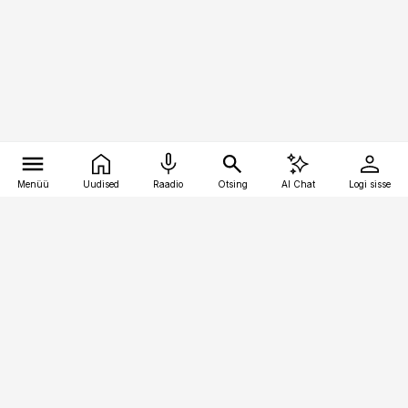
Menüü
Uudised
Raadio
Otsing
AI Chat
Logi sisse
Vana-Lõuna 39/1, 19094 Tallinn
(+372) 667 0111
toostusuudised@toostusuudised.ee
Telli
Reklaam
Firmast