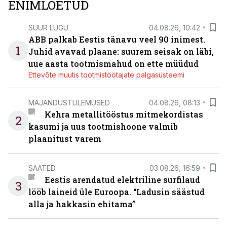
ENIMLOETUD
SUUR LUGU
04.08.26, 10:42
ABB palkab Eestis tänavu veel 90 inimest.
1
Juhid avavad plaane: suurem seisak on läbi,
uue aasta tootmismahud on ette müüdud
Ettevõte muutis tootmistöötajate palgasüsteemi
MAJANDUSTULEMUSED
04.08.26, 08:13
Kehra metallitööstus mitmekordistas
2
kasumi ja uus tootmishoone valmib
plaanitust varem
SAATED
03.08.26, 16:59
Eestis arendatud elektriline surfilaud
3
lööb laineid üle Euroopa. “Ladusin säästud
alla ja hakkasin ehitama”