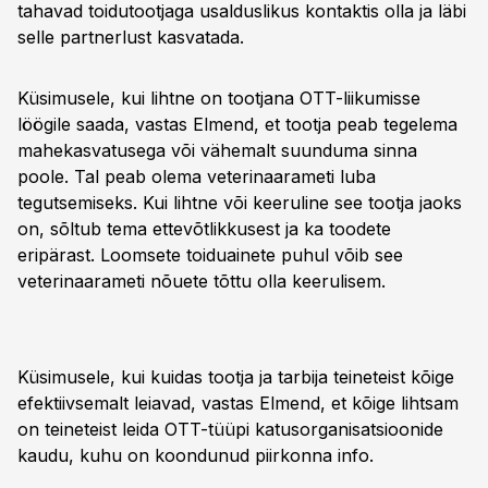
tahavad toidutootjaga usalduslikus kontaktis olla ja läbi
selle partnerlust kasvatada.
Küsimusele, kui lihtne on tootjana OTT-liikumisse
löögile saada, vastas Elmend, et tootja peab tegelema
mahekasvatusega või vähemalt suunduma sinna
poole. Tal peab olema veterinaarameti luba
tegutsemiseks. Kui lihtne või keeruline see tootja jaoks
on, sõltub tema ettevõtlikkusest ja ka toodete
eripärast. Loomsete toiduainete puhul võib see
veterinaarameti nõuete tõttu olla keerulisem.
Küsimusele, kui kuidas tootja ja tarbija teineteist kõige
efektiivsemalt leiavad, vastas Elmend, et kõige lihtsam
on teineteist leida OTT-tüüpi katusorganisatsioonide
kaudu, kuhu on koondunud piirkonna info.