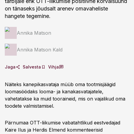
tarbijale ehk OTT-liikumise positiivne kõrvalsuund
on tänaseks jõudsalt arenev omavaheliste
hangete tegemine.
Annika Matson
Annika Matson Kald
Jaga
Salvesta
Vihja
Näiteks kanepikasvataja müüb oma tootmisjäägid
loomasöödaks looma- ja kana­kasvatajatele,
vahetatakse ka muid tooraineid, mis on vajalikud oma
toodete valmistamisel.
Pärnumaa OTT-liikumise vabatahtlikud eestvedajad
Kaire Ilus ja Herdis Elmend kommenteerisid