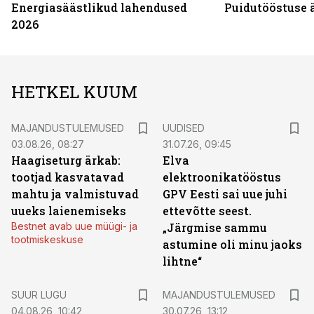
Energiasäästlikud lahendused
Puidutööstuse 
2026
HETKEL KUUM
MAJANDUSTULEMUSED
UUDISED
03.08.26, 08:27
31.07.26, 09:45
Haagiseturg ärkab:
Elva
tootjad kasvatavad
elektroonikatööstus
mahtu ja valmistuvad
GPV Eesti sai uue juhi
uueks laienemiseks
ettevõtte seest.
Bestnet avab uue müügi- ja
„Järgmise sammu
tootmiskeskuse
astumine oli minu jaoks
lihtne“
SUUR LUGU
MAJANDUSTULEMUSED
04.08.26, 10:42
30.07.26, 13:12