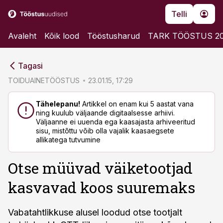
Telli
Avaleht
Kõik lood
Tööstusharud
TARK TÖÖSTUS 2
cebook
cebook
Tagasi
Twitter)
Twitter)
TOIDUAINETÖÖSTUS
23.01.15, 17:29
kedIn
kedIn
Tähelepanu!
Artikkel on enam kui 5 aastat vana
ning kuulub väljaande digitaalsesse arhiivi.
ail
ail
Väljaanne ei uuenda ega kaasajasta arhiveeritud
sisu, mistõttu võib olla vajalik kaasaegsete
k
k
allikatega tutvumine
Otse müüvad väiketootjad
kasvavad koos suuremaks
Vabatahtlikkuse alusel loodud otse tootjalt