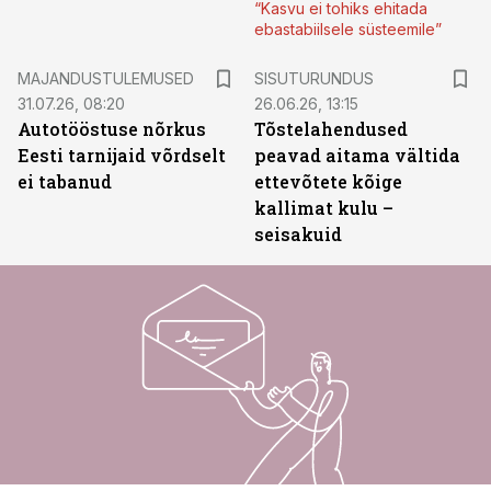
“Kasvu ei tohiks ehitada
ebastabiilsele süsteemile”
ST
MAJANDUSTULEMUSED
SISUTURUNDUS
31.07.26, 08:20
26.06.26, 13:15
Autotööstuse nõrkus
Tõstelahendused
Eesti tarnijaid võrdselt
peavad aitama vältida
ei tabanud
ettevõtete kõige
kallimat kulu –
seisakuid