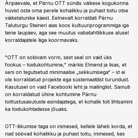
Äripäevale, et Pärnu OTT sündis väikese kogukonna
huvist osta oma perele kohalikku ja puhast toitu otse
väiketalunike käest. Eelnevalt korraldati Pärnu
Taluturgu Steineri aias koos kultuuriprogrammiga iga
teine laupäev, aga see muutus vabatahtlikkuse alusel
korraldajatele liiga koormavaks.
"OTT on sobivam vorm, sest seal on vaid üks
fookus – toidukohtumine," märkis Elmend ja lisas, et
seni on tegutsetud minimaalse „sekkumisega“ – st ei
ole korraldatud projekte ega süstemaatilist turundust.
Kasutusel on vaid Facebooki leht ja mailinglist. Samuti
on korraldatud ühine kohtumine Pärnu
toitlustusasutuste esindajatega, et kohalik toit lihtsamini
ka toidukohtadesse jõuaks.
OTT-liikumise taga on inimesed, kellele läheb korda, et
nad söövad kohalikku ja puhast toitu, inimesed, kes