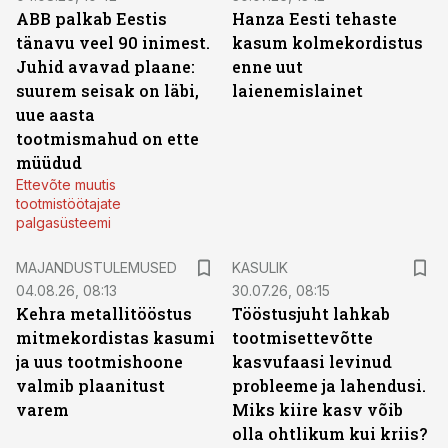
ABB palkab Eestis
Hanza Eesti tehaste
tänavu veel 90 inimest.
kasum kolmekordistus
Juhid avavad plaane:
enne uut
suurem seisak on läbi,
laienemislainet
uue aasta
tootmismahud on ette
müüdud
Ettevõte muutis
tootmistöötajate
palgasüsteemi
MAJANDUSTULEMUSED
KASULIK
04.08.26, 08:13
30.07.26, 08:15
Kehra metallitööstus
Tööstusjuht lahkab
mitmekordistas kasumi
tootmisettevõtte
ja uus tootmishoone
kasvufaasi levinud
valmib plaanitust
probleeme ja lahendusi.
varem
Miks kiire kasv võib
olla ohtlikum kui kriis?