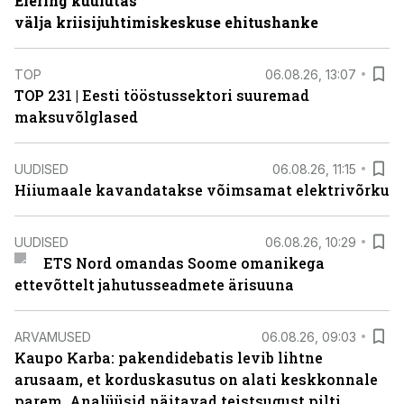
Elering kuulutas
välja kriisijuhtimiskeskuse ehitushanke
TOP
06.08.26, 13:07
TOP 231 | Eesti tööstussektori suuremad
maksuvõlglased
UUDISED
06.08.26, 11:15
Hiiumaale kavandatakse võimsamat elektrivõrku
UUDISED
06.08.26, 10:29
ETS Nord omandas Soome omanikega
ettevõttelt jahutusseadmete ärisuuna
ARVAMUSED
06.08.26, 09:03
Kaupo Karba: pakendidebatis levib lihtne
arusaam, et korduskasutus on alati keskkonnale
parem. Analüüsid näitavad teistsugust pilti