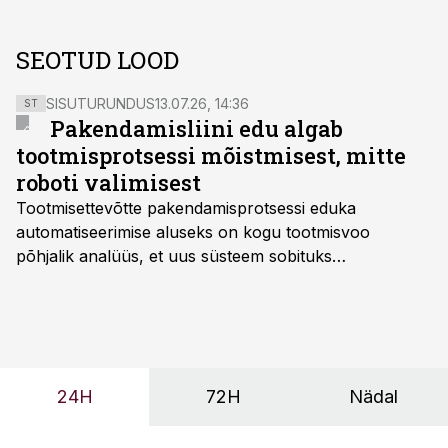
SEOTUD LOOD
SISUTURUNDUS
13.07.26, 14:36
ST
Pakendamisliini edu algab
tootmisprotsessi mõistmisest, mitte
roboti valimisest
Tootmisettevõtte pakendamisprotsessi eduka
automatiseerimise aluseks on kogu tootmisvoo
põhjalik analüüs, et uus süsteem sobituks
olemasolevasse keskkonda, aitaks vähendada
tööjõuvajadust ning oleks valmis ka ettevõtte
tulevasteks arenguteks. Lihtsalt roboti lisamine
enamasti oodatud tulemust ei too, nendib tootmise ja
tööstuse automatiseerimislahenduste arendaja Smitech
24H
72H
Nädal
OÜ tegevjuht Sander Mitendorf.