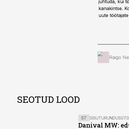
juhtuda, kui t
kanakintse. Ko
uute töötajat
Raigo Ne
SEOTUD LOOD
ST
SISUTURUNDUS
07.0
Danival MW: ed