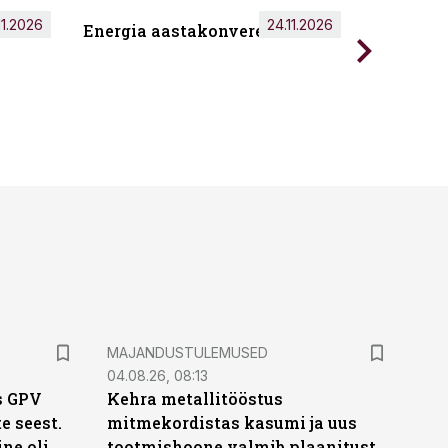
11.2026
24.11.2026
Energia aastakonverents 2026
Tark töö
MAJANDUSTULEMUSED
04.08.26, 08:13
s GPV
Kehra metallitööstus
te seest.
mitmekordistas kasumi ja uus
ne oli
tootmishoone valmib plaanitust