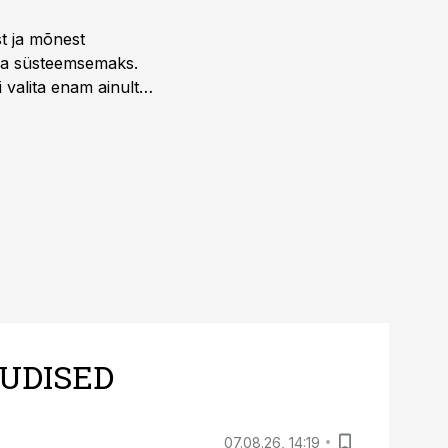
st ja mõnest
 ja süsteemsemaks.
 valita enam ainult
UDISED
07.08.26, 14:19