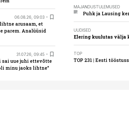
arem
MAJANDUSTULEMUSED
Puhk ja Lausing ke
06.08.26, 09:03
lihtne arusaam, et
UUDISED
le parem. Analüüsid
Elering kuulutas välja
TOP
31.07.26, 09:45
TOP 231 | Eesti tööstu
sai uue juhi ettevõtte
i minu jaoks lihtne“