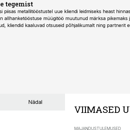
e tegemist
asi piisas metallitööstustel uue kliendi leidmiseks heast hinna
a on allhanketööstuse müügitöö muutunud märksa pikemaks
 kliendid kaaluvad otsuseid põhjalikumalt ning partnerit ei
nnakirja järgi.
Nädal
VIIMASED U
MAJANDUSTULEMUSED