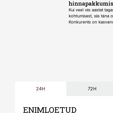
hinnapakkumis
Kui veel viis aastat tag
kohtumisest, siis tän
Konkurents on kasvanud,
tootmisvõimekuse või hi
24H
72H
ENIMLOETUD