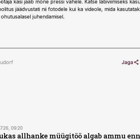
öötaja käsi jääb mõne pressi vahele. Katse läbiviimiseks kasu
olitus jäädvustati nii fotodele kui ka videole, mida kasutata
e ohutusalasel juhendamisel.
udorf
Jaga
7.26, 09:20
ukas allhanke müügitöö algab ammu en