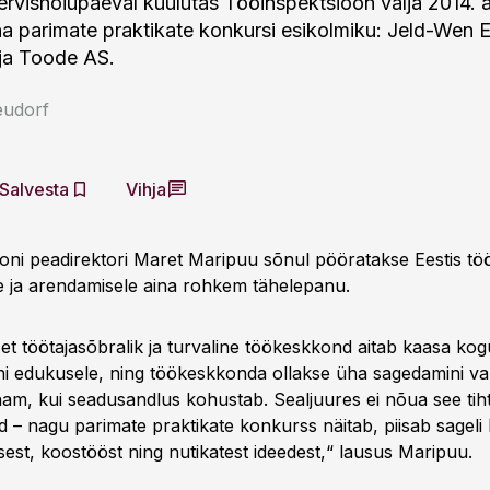
ervishoiupäeval kuulutas Tööinspektsioon välja 2014. 
 parimate praktikate konkursi esikolmiku: Jeld-Wen E
ja Toode AS.
eudorf
Salvesta
Vihja
oni peadirektori Maret Maripuu sõnul pööratakse Eestis t
 ja arendamisele aina rohkem tähelepanu.
 et töötajasõbralik ja turvaline töökeskkond aitab kaasa kog
ni edukusele, ning töökeskkonda ollakse üha sagedamini va
m, kui seadusandlus kohustab. Sealjuures ei nõua see tiht
d – nagu parimate praktikate konkurss näitab, piisab sageli 
est, koostööst ning nutikatest ideedest,“ lausus Maripuu.