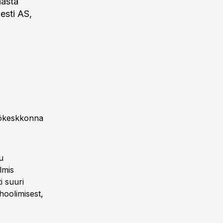
aasta
esti AS,
öökeskkonna
u
lmis
i suuri
hoolimisest,