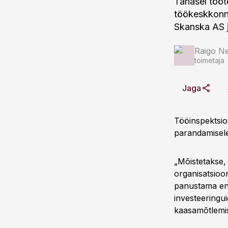
Tänasel tööt
töökeskkonna
Skanska AS 
Raigo N
toimetaja
Jaga
Tööinspektsio
parandamisele
„Mõistetakse,
organisatsioo
panustama ena
investeeringui
kaasamõtlemis