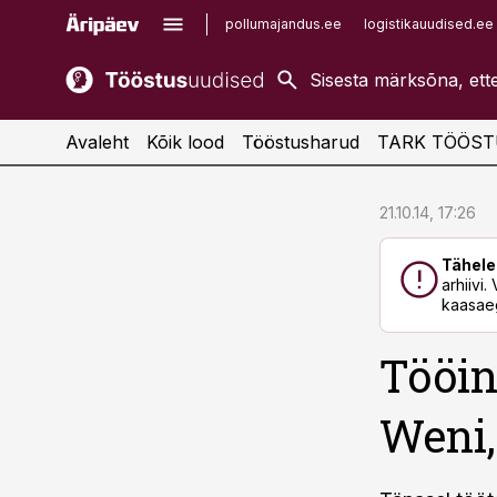
pollumajandus.ee
logistikauudised.ee
kaubandus.ee
imelineajalugu.ee
kinnisvarauudised.ee
imelineteadus.ee
Avaleht
Kõik lood
Tööstusharud
TARK TÖÖST
cebook
cebook
21.10.14, 17:26
Twitter)
Twitter)
Tähele
kedIn
kedIn
arhiivi
kaasaeg
ail
ail
Tööin
k
k
Weni,