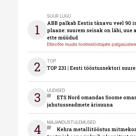
SUUR LUGU
ABB palkab Eestis tänavu veel 90 
1
plaane: suurem seisak on läbi, uue
ette müüdud
Ettevõte muutis tootmistöötajate palgasüste
TOP
2
TOP 231 | Eesti tööstussektori su
UUDISED
3
ETS Nord omandas Soome omani
jahutusseadmete ärisuuna
MAJANDUSTULEMUSED
4
Kehra metallitööstus mitmekor