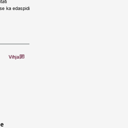
tati
kse ka edaspidi
Vihja
ne