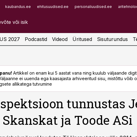
kaubandus.ee
ehitusuudised.ee
personaliuudised.ee
aritehnolo
Infopank
Radar
US 2027
Podcastid
Videod
Üritused
Sisuturundus
T
panu!
Artikkel on enam kui 5 aastat vana ning kuulub väljaande digi
. Väljaanne ei uuenda ega kaasajasta arhiveeritud sisu, mistõttu võib ol
sete allikatega tutvumine
spektsioon tunnustas J
 Skanskat ja Toode ASi