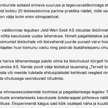
nkursile esitasid erineva suuruse ja tegevusvaldkonnaga et
nid kokku 20 töökeskkonna parima praktika näidet, mille sea
on välja kolm enim silmapaistvat.
 valdkonnas tegutsev Jeld-Wen Eesti AS otsustas tööõnne
võtta kasutusele uudse lahenduse. Nimelt paigaldatakse pä
oimumist töökohale või töövahendi juurde punast värvi hoia
öötajates huvi toimunu vastu ning pöörab lisatähelepanu ohu
ja hariva lähenemisega paistis silma ka tööohutust kõrgelt h
kanska AS. Nende poolt välja töötatud lauamäng „Tervelt k
da või meelde tuletada ehitusplatsidel kehtivaid reegleid ni
ta ohutusega seonduvaid nõudmisi.
ja vihmaveesüsteemide tootmise ja paigaldamisega tegelev
etuste ennetamiseks kasutusele šokiteraapial põhineva näitl
ituse. Eksperimendi käigus said kõik osalejad näha ja kuuld