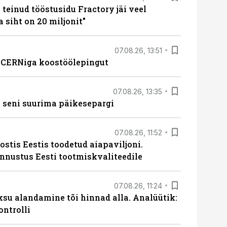
teinud tööstusidu Fractory jäi veel
a siht on 20 miljonit”
07.08.26, 13:51
s CERNiga koostöölepingut
07.08.26, 13:35
 seni suurima päikesepargi
07.08.26, 11:52
ostis Eestis toodetud aiapaviljoni.
unnustus Eesti tootmiskvaliteedile
07.08.26, 11:24
ksu alandamine tõi hinnad alla. Analüütik:
ontrolli