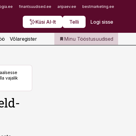
Iseteenindus
ogia.ee
finantsuudised.ee
aripaev.ee
bestmarketing.ee
finantsu
Telli Tööstusuudised
Küsi AI-lt
Telli
Logi sisse
öö
Võlaregister
Minu Tööstusuudised
taalsesse
la vajalik
eld-