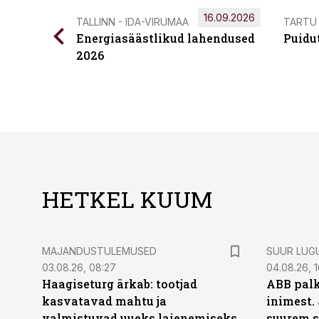
16.09.2026
TALLINN - IDA-VIRUMAA
TARTU
Energiasäästlikud lahendused
Puidu
2026
HETKEL KUUM
MAJANDUSTULEMUSED
SUUR LUG
03.08.26, 08:27
04.08.26, 1
Haagiseturg ärkab: tootjad
ABB palk
kasvatavad mahtu ja
inimest.
valmistuvad uueks laienemiseks
suurem s