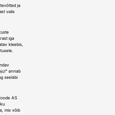
tevõtted ja
st valis
tuste
rast iga
tav kleebis,
tusele.
indav
oju!“ annab
ng seeläbi
 Toode AS
iku
a, mis võib