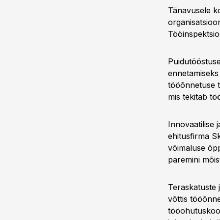
Tänavusele ko
organisatsioo
Tööinspektsio
Puidutööstuse
ennetamiseks 
tööõnnetuse t
mis tekitab t
Innovaatilise 
ehitusfirma S
võimaluse õppi
paremini mõis
Teraskatuste 
võttis tööõnn
tööohutuskool