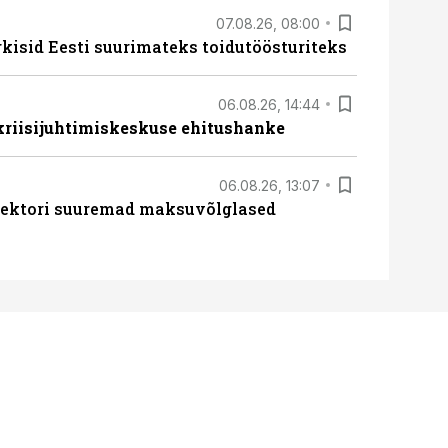
07.08.26, 08:00
rkisid Eesti suurimateks toidutöösturiteks
06.08.26, 14:44
 kriisijuhtimiskeskuse ehitushanke
06.08.26, 13:07
ssektori suuremad maksuvõlglased