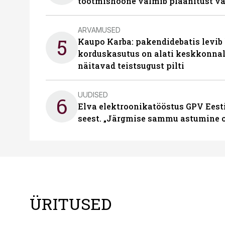
tootmishoone valmib plaanitust v
ARVAMUSED
5
Kaupo Karba: pakendidebatis levib 
korduskasutus on alati keskkonna
näitavad teistsugust pilti
UUDISED
6
Elva elektroonikatööstus GPV Eesti 
seest. „Järgmise sammu astumine ol
ÜRITUSED