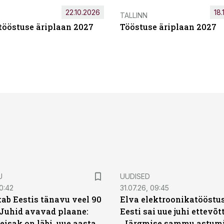
22.10.2026
18.
TALLINN
tööstuse äriplaan 2027
Tööstuse äriplaan 2027
U
UUDISED
0:42
31.07.26, 09:45
ab Eestis tänavu veel 90
Elva elektroonikatööstu
 Juhid avavad plaane:
Eesti sai uue juhi ettevõt
eisak on läbi, uue aasta
„Järgmise sammu astumi