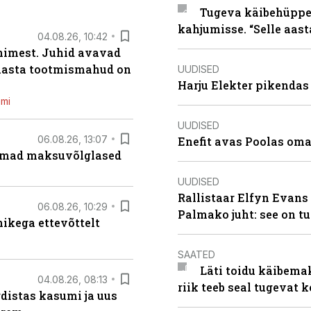
Tugeva käibehüppe 
kahjumisse. “Selle aast
04.08.26, 10:42
inimest. Juhid avavad
 aasta tootmismahud on
UUDISED
Harju Elekter pikenda
emi
UUDISED
06.08.26, 13:07
Enefit avas Poolas oma
uremad maksuvõlglased
UUDISED
Rallistaar Elfyn Evans 
06.08.26, 10:29
Palmako juht: see on t
kega ettevõttelt
SAATED
Läti toidu käibema
04.08.26, 08:13
riik teeb seal tugevat k
distas kasumi ja uus