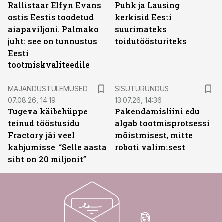
Rallistaar Elfyn Evans
Puhk ja Lausing
ostis Eestis toodetud
kerkisid Eesti
aiapaviljoni. Palmako
suurimateks
juht: see on tunnustus
toidutöösturiteks
Eesti
tootmiskvaliteedile
ST
MAJANDUSTULEMUSED
SISUTURUNDUS
07.08.26, 14:19
13.07.26, 14:36
Tugeva käibehüppe
Pakendamisliini edu
teinud tööstusidu
algab tootmisprotsessi
Fractory jäi veel
mõistmisest, mitte
kahjumisse. “Selle aasta
roboti valimisest
siht on 20 miljonit”