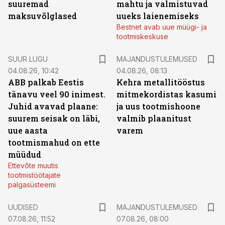
suuremad
mahtu ja valmistuvad
maksuvõlglased
uueks laienemiseks
Bestnet avab uue müügi- ja
tootmiskeskuse
SUUR LUGU
MAJANDUSTULEMUSED
04.08.26, 10:42
04.08.26, 08:13
ABB palkab Eestis
Kehra metallitööstus
tänavu veel 90 inimest.
mitmekordistas kasumi
Juhid avavad plaane:
ja uus tootmishoone
suurem seisak on läbi,
valmib plaanitust
uue aasta
varem
tootmismahud on ette
müüdud
Ettevõte muutis
tootmistöötajate
palgasüsteemi
UUDISED
MAJANDUSTULEMUSED
07.08.26, 11:52
07.08.26, 08:00