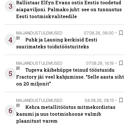
Rallistaar Elfyn Evans ostis Eestis toodetud
3
aiapaviljoni. Palmako juht: see on tunnustus
Eesti tootmiskvaliteedile
MAJANDUSTULEMUSED
07.08.26, 08:00
4
Puhk ja Lausing kerkisid Eesti
suurimateks toidutöösturiteks
MAJANDUSTULEMUSED
07.08.26, 14:19
Tugeva käibehüppe teinud tööstusidu
5
Fractory jäi veel kahjumisse. “Selle aasta siht
on 20 miljonit”
MAJANDUSTULEMUSED
04.08.26, 08:13
Kehra metallitööstus mitmekordistas
6
kasumi ja uus tootmishoone valmib
plaanitust varem