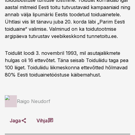
toidutööstuse tuntuse tõstmine. Toiduliit korraldab igal
aastal mitmeid Eesti toitu tutvustavaid kampaaniaid ning
annab välja lipumärki Eestis toodetud toiduainetele.
Ühtlasi viis liit tänavu juba 20. korda läbi „Parim Eesti
toiduaine“ valimise. Valminud on ka toidutootmise
argipäeva tutvustav veebikeskkond tunnetoitu.ee.
Toiduliit loodi 3. novembril 1993, mil asutajaliikmete
hulgas oli 16 ettevõtet. Täna seisab Toiduliidu taga pea
100 liiget. Toiduliidu liikmeskonna ettevõtted hõlmavad
80% Eesti toiduainetööstuse käibemahust.
Raigo Neudorf
Jaga
Vihja