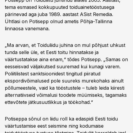
Potisepp on Toiduliitu juhtinud alates 2005. Aastast,
tema esmased kokkupuuted toiduainetööstusega
pärinevad aga juba 1989. aastast ASist Remedia.
Ühtlasi on Potisepp olnud ametis Põhja-Tallinna
linnaosa vanemana.
„Ma arvan, et Toiduliidu juhina on mul põhjust uhkust
tunda selle üle, et Eesti toitu hinnatakse ja
väärtustatakse aina enam,“ tõdes Potisepp. „Samas on
eesseisvad väljakutsed suuremad kui kunagi varem.
Poliitilistest sanktsioonidest tingitud piiratud
ekspordivõimalused pole suureks murekohaks ainult
põllumeestele, vaid ka tööstustele – tuleb leida kiiresti
alternatiivseid võimalusi toodete müümiseks, tagamaks
ettevõtete jätkusuutlikkus ja töökohad.“
Potiseppa sõnul on liidu roll ka edaspidi Eesti toidu
väärtustamise eest seismine ning kodumaise