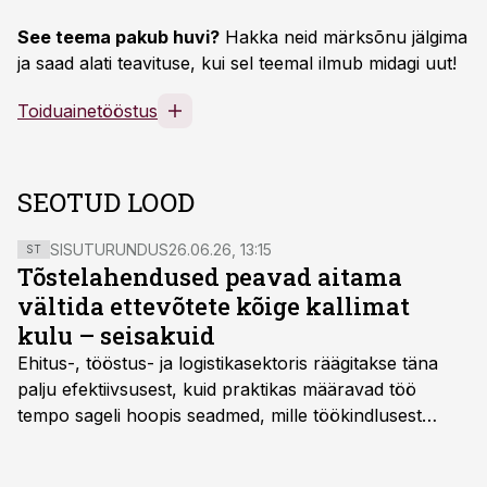
See teema pakub huvi?
Hakka neid märksõnu jälgima
ja saad alati teavituse, kui sel teemal ilmub midagi uut!
Toiduainetööstus
SEOTUD LOOD
SISUTURUNDUS
26.06.26, 13:15
ST
Tõstelahendused peavad aitama
vältida ettevõtete kõige kallimat
kulu – seisakuid
Ehitus-, tööstus- ja logistikasektoris räägitakse täna
palju efektiivsusest, kuid praktikas määravad töö
tempo sageli hoopis seadmed, mille töökindlusest
sõltub kogu objekti või tootmise sujuvus. Kui tõstuk
seisab, töö katkeb või masin ei vasta töötingimustele,