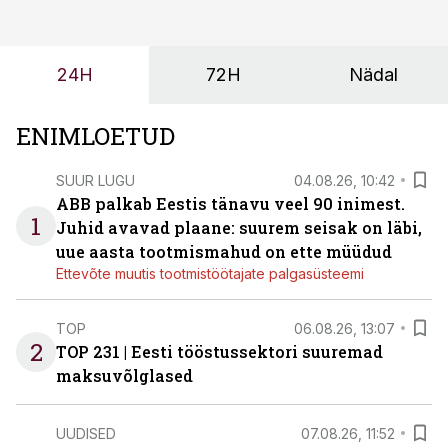
ei tähenda see ettevõtte jaoks ainult tehnilist
probleemi, vaid otsest rahalist kulu, venivaid tähtaegu
ja suuremaid riske tööohutusele.
24H
72H
Nädal
ENIMLOETUD
SUUR LUGU
04.08.26, 10:42
ABB palkab Eestis tänavu veel 90 inimest.
1
Juhid avavad plaane: suurem seisak on läbi,
uue aasta tootmismahud on ette müüdud
Ettevõte muutis tootmistöötajate palgasüsteemi
TOP
06.08.26, 13:07
2
TOP 231 | Eesti tööstussektori suuremad
maksuvõlglased
UUDISED
07.08.26, 11:52