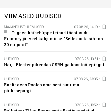
VIIMASED UUDISED
MAJANDUSTULEMUSED
07.08.26, 14:19
Tugeva käibehüppe teinud tööstusidu
Fractory jäi veel kahjumisse. “Selle aasta siht on
20 miljonit”
UUDISED
07.08.26, 13:51
Harju Elekter pikendas CERNiga koostöölepingut
UUDISED
07.08.26, 13:35
Enefit avas Poolas oma seni suurima
päikesepargi
UUDISED
07.08.26, 11:52
Rallistaar Elfyn Evans ostis Eestis toodetud