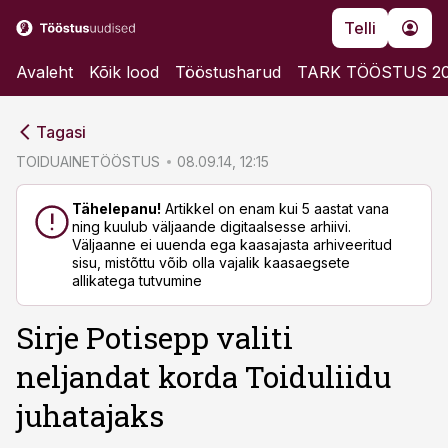
Telli
Avaleht
Kõik lood
Tööstusharud
TARK TÖÖSTUS 2
cebook
cebook
Tagasi
Twitter)
Twitter)
TOIDUAINETÖÖSTUS
08.09.14, 12:15
kedIn
kedIn
Tähelepanu!
Artikkel on enam kui 5 aastat vana
ning kuulub väljaande digitaalsesse arhiivi.
ail
ail
Väljaanne ei uuenda ega kaasajasta arhiveeritud
sisu, mistõttu võib olla vajalik kaasaegsete
k
k
allikatega tutvumine
Sirje Potisepp valiti
neljandat korda Toiduliidu
juhatajaks