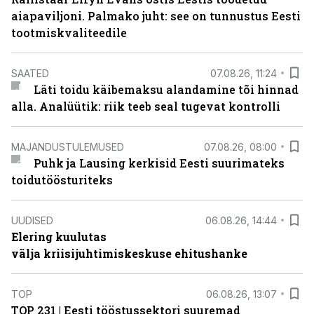
aiapaviljoni. Palmako juht: see on tunnustus Eesti
tootmiskvaliteedile
SAATED
07.08.26, 11:24
Läti toidu käibemaksu alandamine tõi hinnad
alla. Analüütik: riik teeb seal tugevat kontrolli
MAJANDUSTULEMUSED
07.08.26, 08:00
Puhk ja Lausing kerkisid Eesti suurimateks
toidutöösturiteks
UUDISED
06.08.26, 14:44
Elering kuulutas
välja kriisijuhtimiskeskuse ehitushanke
TOP
06.08.26, 13:07
TOP 231 | Eesti tööstussektori suuremad