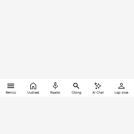
Menüü
Uudised
Raadio
Otsing
AI Chat
Logi sisse
Vana-Lõuna 39/1, 19094 Tallinn
(+372) 667 0111