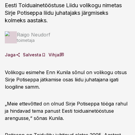
Eesti Toiduainetööstuse Liidu volikogu nimetas
Sirje Potiseppa liidu juhatajaks järgmiseks
kolmeks aastaks.
Raigo Neudorf
toimetaja
Jaga
Salvesta
Vihja
Volikogu esimehe Enn Kunila sõnul on volikogu otsus
Sirje Potiseppa jätkamise osas liidu juhatajana igati
loogiline samm.
„Meie ettevõtted on olnud Sirje Potiseppa tööga rahul
ja hindavad tema panust Eesti toiduainetööstuse
arengusse,“ sõnas Kunila.