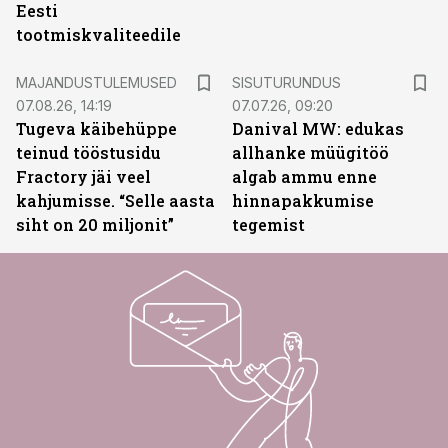
Eesti
tootmiskvaliteedile
ST
MAJANDUSTULEMUSED
SISUTURUNDUS
07.08.26, 14:19
07.07.26, 09:20
Tugeva käibehüppe
Danival MW: edukas
teinud tööstusidu
allhanke müügitöö
Fractory jäi veel
algab ammu enne
kahjumisse. “Selle aasta
hinnapakkumise
siht on 20 miljonit”
tegemist