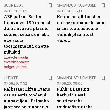
SUUR LUGU
MAJANDUSTULEMUSED
04.08.26, 10:42
04.08.26, 08:13
ABB palkab Eestis
Kehra metallitööstus
tänavu veel 90 inimest.
mitmekordistas kasumi
Juhid avavad plaane:
ja uus tootmishoone
suurem seisak on läbi,
valmib plaanitust
uue aasta
varem
tootmismahud on ette
müüdud
Ettevõte muutis
tootmistöötajate
palgasüsteemi
UUDISED
MAJANDUSTULEMUSED
07.08.26, 11:52
07.08.26, 08:00
Rallistaar Elfyn Evans
Puhk ja Lausing
ostis Eestis toodetud
kerkisid Eesti
aiapaviljoni. Palmako
suurimateks
juht: see on tunnustus
toidutöösturiteks