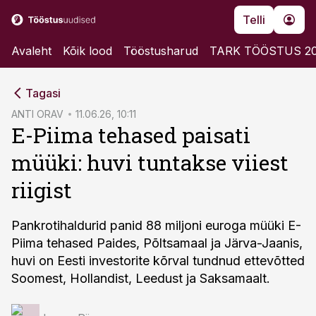
Telli
Avaleht
Kõik lood
Tööstusharud
TARK TÖÖSTUS 2
cebook
Tagasi
Twitter)
ANTI ORAV
11.06.26, 10:11
E-Piima tehased paisati
kedIn
müüki: huvi tuntakse viiest
ail
riigist
k
Pankrotihaldurid panid 88 miljoni euroga müüki E-
Piima tehased Paides, Põltsamaal ja Järva-Jaanis,
huvi on Eesti investorite kõrval tundnud ettevõtted
Soomest, Hollandist, Leedust ja Saksamaalt.