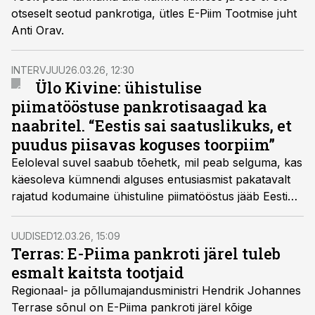
otseselt seotud pankrotiga, ütles E-Piim Tootmise juht
Anti Orav.
INTERVJUU
26.03.26, 12:30
Ülo Kivine: ühistulise
piimatööstuse pankrotisaagad ka
naabritel. “Eestis sai saatuslikuks, et
puudus piisavas koguses toorpiim”
Eeloleval suvel saabub tõehetk, mil peab selguma, kas
käesoleva kümnendi alguses entusiasmist pakatavalt
rajatud kodumaine ühistuline piimatööstus jääb Eesti
farmerite kätte või tuleb ostja piiri tagant.
UUDISED
12.03.26, 15:09
Terras: E-Piima pankroti järel tuleb
esmalt kaitsta tootjaid
Regionaal- ja põllumajandusministri Hendrik Johannes
Terrase sõnul on E-Piima pankroti järel kõige