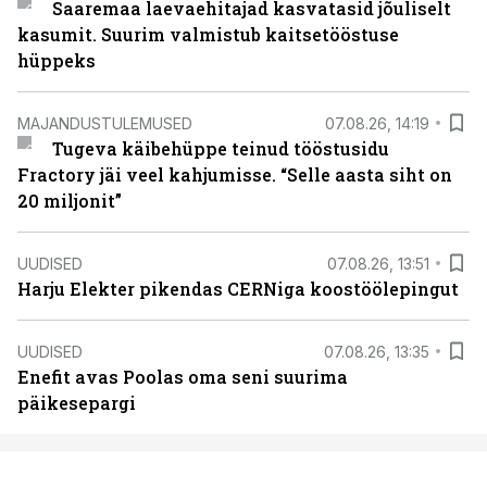
Saaremaa laevaehitajad kasvatasid jõuliselt
kasumit. Suurim valmistub kaitsetööstuse
hüppeks
MAJANDUSTULEMUSED
07.08.26, 14:19
Tugeva käibehüppe teinud tööstusidu
Fractory jäi veel kahjumisse. “Selle aasta siht on
20 miljonit”
UUDISED
07.08.26, 13:51
Harju Elekter pikendas CERNiga koostöölepingut
UUDISED
07.08.26, 13:35
Enefit avas Poolas oma seni suurima
päikesepargi