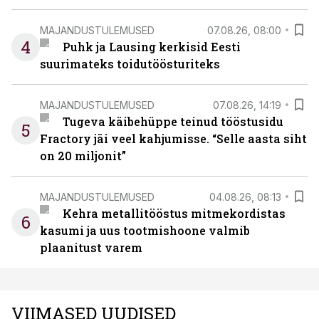
MAJANDUSTULEMUSED
07.08.26, 08:00
4
Puhk ja Lausing kerkisid Eesti
suurimateks toidutöösturiteks
MAJANDUSTULEMUSED
07.08.26, 14:19
Tugeva käibehüppe teinud tööstusidu
5
Fractory jäi veel kahjumisse. “Selle aasta siht
on 20 miljonit”
MAJANDUSTULEMUSED
04.08.26, 08:13
Kehra metallitööstus mitmekordistas
6
kasumi ja uus tootmishoone valmib
plaanitust varem
VIIMASED UUDISED