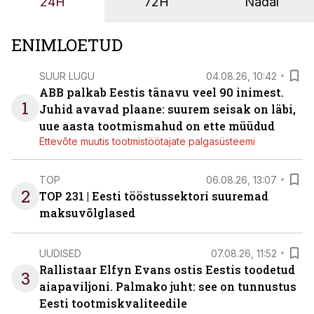
24H
72H
Nädal
ENIMLOETUD
SUUR LUGU
04.08.26, 10:42
ABB palkab Eestis tänavu veel 90 inimest.
1
Juhid avavad plaane: suurem seisak on läbi,
uue aasta tootmismahud on ette müüdud
Ettevõte muutis tootmistöötajate palgasüsteemi
TOP
06.08.26, 13:07
2
TOP 231 | Eesti tööstussektori suuremad
maksuvõlglased
UUDISED
07.08.26, 11:52
Rallistaar Elfyn Evans ostis Eestis toodetud
3
aiapaviljoni. Palmako juht: see on tunnustus
Eesti tootmiskvaliteedile