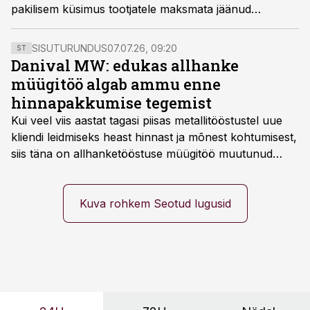
pakilisem küsimus tootjatele maksmata jäänud
piimaraha, sest osal ettevõtetel on raha saamata juba
eelmise aasta lõpust.
SISUTURUNDUS
07.07.26, 09:20
ST
Danival MW: edukas allhanke
müügitöö algab ammu enne
hinnapakkumise tegemist
Kui veel viis aastat tagasi piisas metallitööstustel uue
kliendi leidmiseks heast hinnast ja mõnest kohtumisest,
siis täna on allhanketööstuse müügitöö muutunud
märksa pikemaks ja süsteemsemaks. Konkurents on
kasvanud, kliendid kaaluvad otsuseid põhjalikumalt
ning partnerit ei valita enam ainult tootmisvõimekuse
Kuva rohkem Seotud lugusid
või hinnakirja järgi.