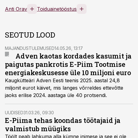
Anti Orav
Toiduainetööstus
SEOTUD LOOD
MAJANDUSTULEMUSED
14.05.26, 13:17
Adven kaotas kordades kasumit ja
paigutas pankrotis E-Piim Tootmise
energiakeskusesse üle 10 miljoni euro
Kaugkütteäri Adven Eesti teenis 2025. aastal 24,8
miljonit eurot käivet, mis langes võrreldes ettevõtte
jaoks erilise 2024. aastaga üle 40 protsendi.
UUDISED
31.03.26, 09:30
E-Piima tehas koondas töötajaid ja
valmistub müügiks
Töölt peab lahkuma alla kümne inimese ja see ei ole