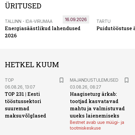
ÜRITUSED
16.09.2026
TALLINN - IDA-VIRUMAA
TARTU
Energiasäästlikud lahendused
Puidutööstuse 
2026
HETKEL KUUM
TOP
MAJANDUSTULEMUSED
06.08.26, 13:07
03.08.26, 08:27
TOP 231 | Eesti
Haagiseturg ärkab:
tööstussektori
tootjad kasvatavad
suuremad
mahtu ja valmistuvad
maksuvõlglased
uueks laienemiseks
Bestnet avab uue müügi- ja
tootmiskeskuse