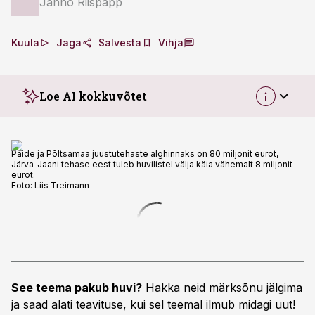
Janno Riispapp
Kuula
Jaga
Salvesta
Vihja
Loe AI kokkuvõtet
Paide ja Põltsamaa juustutehaste alghinnaks on 80 miljonit eurot,
Järva-Jaani tehase eest tuleb huvilistel välja käia vähemalt 8 miljonit
eurot.
Foto:
Liis Treimann
See teema pakub huvi?
Hakka neid märksõnu jälgima
ja saad alati teavituse, kui sel teemal ilmub midagi uut!