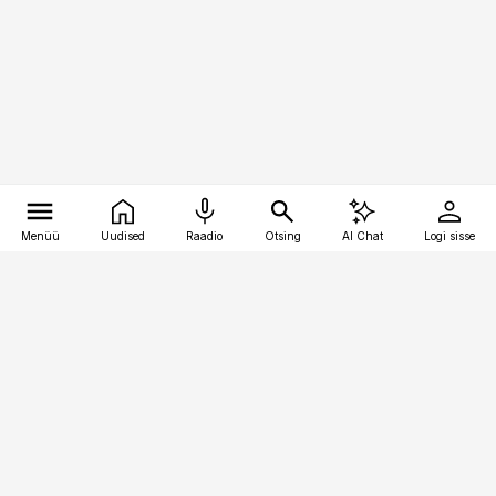
Menüü
Uudised
Raadio
Otsing
AI Chat
Logi sisse
Vana-Lõuna 39/1, 19094 Tallinn
(+372) 667 0111
toostusuudised@toostusuudised.ee
Telli
Reklaam
Firmast