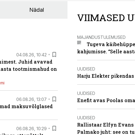
Nädal
VIIMASED U
MAJANDUSTULEMUSED
Tugeva käibehüppe 
kahjumisse. “Selle aast
04.08.26, 10:42
inimest. Juhid avavad
 aasta tootmismahud on
UUDISED
Harju Elekter pikenda
emi
UUDISED
06.08.26, 13:07
Enefit avas Poolas oma
uremad maksuvõlglased
UUDISED
Rallistaar Elfyn Evans 
06.08.26, 10:29
Palmako juht: see on t