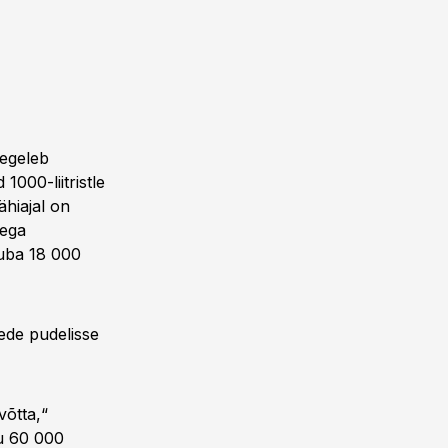
tegeleb
000-liitristle
ähiajal on
tega
juba 18 000
lede pudelisse
võtta,“
u 60 000