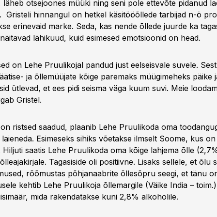
b, läheb otsejoones müüki ning seni pole ettevõte pidanud l
risteli hinnangul on hetkel käsitööõllede tarbijad n-ö proov
kse erinevaid marke. Seda, kas nende õllede juurde ka taga
näitavad lähikuud, kuid esimesed emotsioonid on head.
ed on Lehe Pruulikojal pandud just eelseisvale suvele. Ses
jäätise- ja õllemüüjate kõige paremaks müügimeheks päike ja
id ütlevad, et ees pidi seisma väga kuum suvi. Meie loodame
gab Gristel.
 on ristsed saadud, plaanib Lehe Pruulikoda oma toodangu
e laieneda. Esimeseks sihiks võetakse ilmselt Soome, kus on
 Hiljuti saatis Lehe Pruulikoda oma kõige lahjema õlle (2,7%
eajakirjale. Tagasiside oli positiivne. Lisaks sellele, et õlu sa
emused, rõõmustas põhjanaabrite õllesõpru seegi, et tänu
usele kehtib Lehe Pruulikoja õllemargile (Väike India – toim
isimäär, mida rakendatakse kuni 2,8% alkoholile.