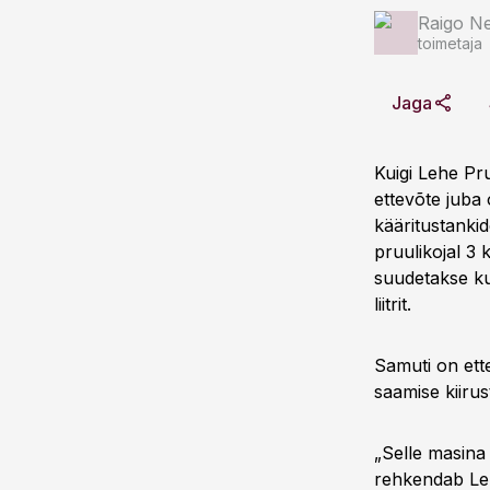
Raigo N
toimetaja
Jaga
Kuigi Lehe Pru
ettevõte juba
kääritustankid
pruulikojal 3
suudetakse kuu
liitrit.
Samuti on ette
saamise kiirus
„Selle masina 
rehkendab Leh