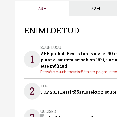
24H
72H
ENIMLOETUD
SUUR LUGU
ABB palkab Eestis tänavu veel 90 
1
plaane: suurem seisak on läbi, uue
ette müüdud
Ettevõte muutis tootmistöötajate palgasüste
TOP
2
TOP 231 | Eesti tööstussektori su
UUDISED