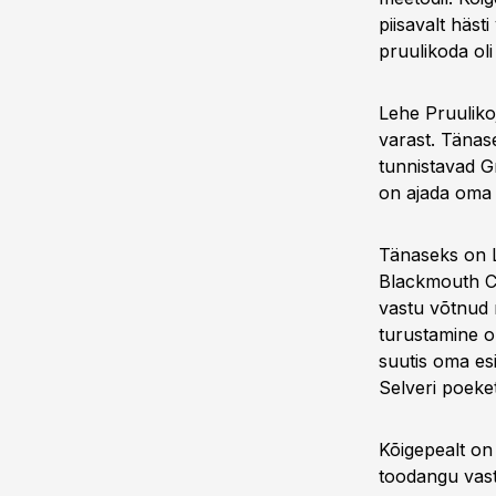
piisavalt häst
pruulikoda oli 
Lehe Pruulikoj
varast. Täna
tunnistavad Gr
on ajada oma a
Tänaseks on L
Blackmouth Cur
vastu võtnud 
turustamine on
suutis oma esi
Selveri poeket
Kõigepealt on 
toodangu vast