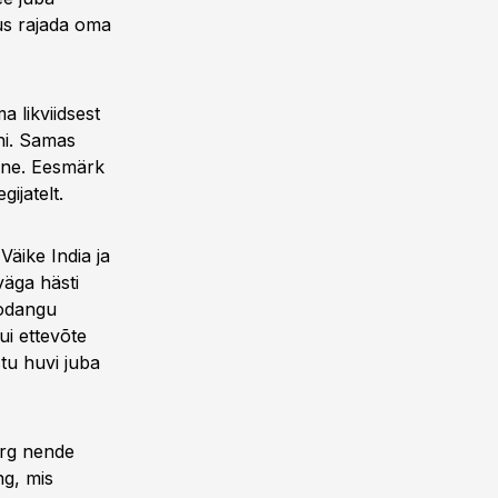
sus rajada oma
a likviidsest
ni. Samas
tunne. Eesmärk
ijatelt.
Väike India ja
väga hästi
oodangu
ui ettevõte
stu huvi juba
urg nende
ng, mis