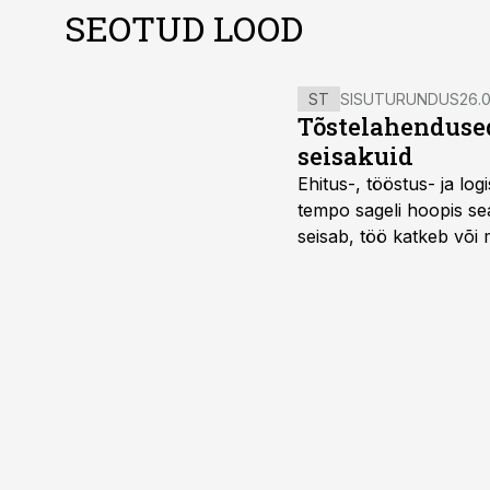
SEOTUD LOOD
ST
SISUTURUNDUS
26.0
Tõstelahendused
seisakuid
Ehitus-, tööstus- ja log
tempo sageli hoopis sea
seisab, töö katkeb või m
probleemi, vaid otsest 