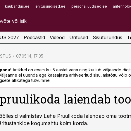
kaubandus.ee
ehitusuudised.ee
personaliuudised.ee
aritehnolo
Infopank
Radar
US 2027
Podcastid
Videod
Üritused
Sisuturundus
T
ÖSTUS
07.05.14, 17:35
panu!
Artikkel on enam kui 5 aastat vana ning kuulub väljaande digi
. Väljaanne ei uuenda ega kaasajasta arhiveeritud sisu, mistõttu võib ol
sete allikatega tutvumine
 pruulikoda laiendab to
ööõllesid valmistav Lehe Pruulikoda laiendab oma tootm
äritustankide kogumahtu kolm korda.