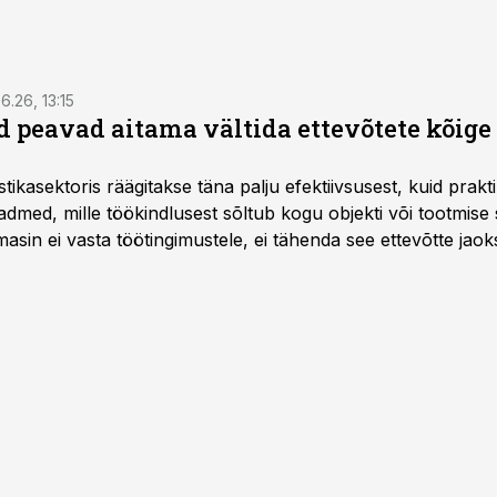
6.26, 13:15
 peavad aitama vältida ettevõtete kõige
istikasektoris räägitakse täna palju efektiivsusest, kuid pra
dmed, mille töökindlusest sõltub kogu objekti või tootmise 
asin ei vasta töötingimustele, ei tähenda see ettevõtte jaoks 
rahalist kulu, venivaid tähtaegu ja suuremaid riske tööohutu