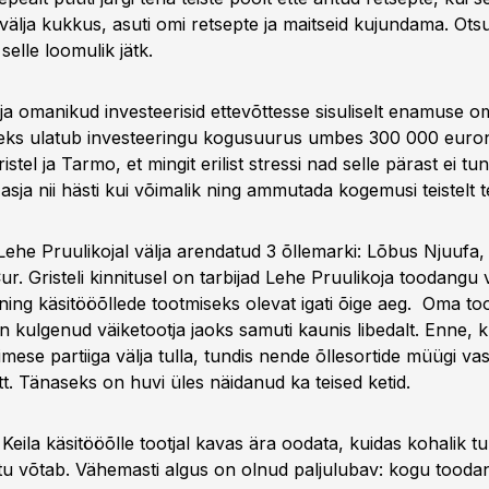
i välja kukkus, asuti omi retsepte ja maitseid kujundama. Ot
selle loomulik jätk.
a omanikud investeerisid ettevõttesse sisuliselt enamuse om
seks ulatub investeeringu kogusuurus umbes 300 000 euro
istel ja Tarmo, et mingit erilist stressi nad selle pärast ei 
sja nii hästi kui võimalik ning ammutada kogemusi teistelt teg
ehe Pruulikojal välja arendatud 3 õllemarki: Lõbus Njuufa, 
. Gristeli kinnitusel on tarbijad Lehe Pruulikoja toodangu 
ning käsitööõllede tootmiseks olevat igati õige aeg. Oma t
 kulgenud väiketootja jaoks samuti kaunis libedalt. Enne, k
mese partiiga välja tulla, tundis nende õllesortide müügi va
t. Tänaseks on huvi üles näidanud ka teised ketid.
Keila käsitööõlle tootjal kavas ära oodata, kuidas kohalik t
u võtab. Vähemasti algus on olnud paljulubav: kogu tooda