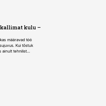
 kallimat kulu –
ktikas määravad töö
sujuvus. Kui tõstuk
ainult tehnilist
sele.