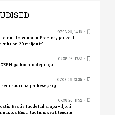
UDISED
07.08.26, 14:19
teinud tööstusidu Fractory jäi veel
a siht on 20 miljonit”
07.08.26, 13:51
s CERNiga koostöölepingut
07.08.26, 13:35
 seni suurima päikesepargi
07.08.26, 11:52
ostis Eestis toodetud aiapaviljoni.
unnustus Eesti tootmiskvaliteedile