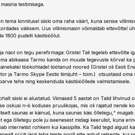
masina testimisega.
n tema kinnitusel siiski oma raha väärt, kuna senise villimi
kordades väiksem. Uus villimismasin võimaldab ettevõttel üh
da 1800 pudelit käsitööõlut.
a näol on tegu perefirmaga: Gristel Tali tegeleb ettevõtte 
tema abikaasa Tarmo kanda on muude tegevuste kõrval ka p
ainekatel töökohtadel töötanud noored (Gristel oli Eesti En
tor ja Tarmo Skype Eestis tiimijuht – toim.) otsustasid oma 
pparve teha ning keskenduda käsitööõllede valmistamisele.
kohalt siiski ei alustatud. Viimased 5 aastat on Talid lihvinud
ise oskusi n-ö koduses pruulikojas, mis oli rajatud nende k
liselt saunas ei käinud, kuna saunas käis õlletegu,“ muigab 
t ega õlletegu pole ju iseenesest midagi keerulist, kuna eri
eiab internetist rohkem kui kassipilte. Ka Talid tegid algust k
epealt püüti järgi teha teiste poolt ette antud retsepte, kui s