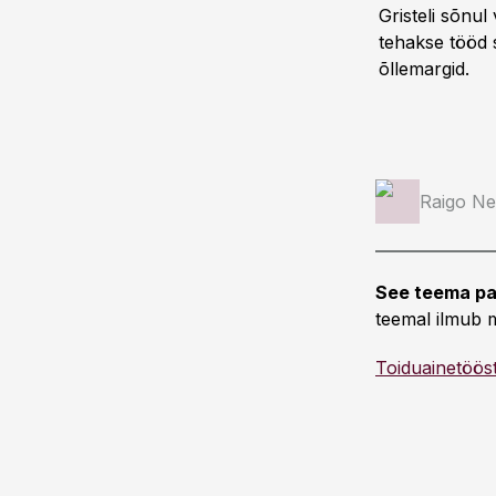
Gristeli sõnul
tehakse tööd s
õllemargid.
Raigo Ne
See teema pa
teemal ilmub m
Toiduainetöös