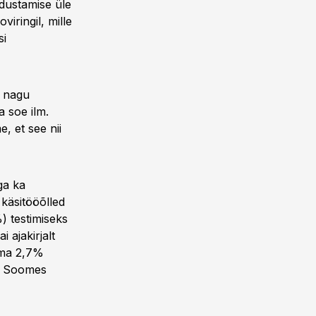
adustamise üle
iringil, mille
si
t nagu
 soe ilm.
, et see nii
ga ka
 käsitööõlled
) testimiseks
i ajakirjalt
 oma 2,7%
.) Soomes