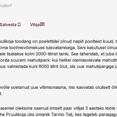
eudorf
Salvesta
Vihja
ulikoja toodang on poelettidel olnud napilt poolteist kuud, 
 oma tootmisvõimekuse kasvatamisega. Seni kasutusel olnud 1
ele lisatakse kolm 2000-liitrist tanki. See tähendab, et juba l
 korda suurem mahutipark: kui hetkel olemasolevate mahuti
s valmistada kuni 6000 liitrit õlut, siis uue mahutipargiga 
võte soetanud uue villimismasina, mis kasvatab oluliselt õl
t.
asemel oleksime saanud ilmselt paar villijat 3 aastaks tööle 
e Pruulikoja üks omanik Tarmo Tali, kes tegeleb parasjag