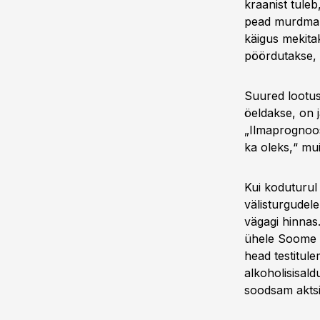
kraanist tule
pead murdma. G
käigus mekita
pöördutakse, 
Suured lootus
öeldakse, on 
„Ilmaprognoos
ka oleks,“ mui
Kui koduturul
välisturgudel
vägagi hinnas.
ühele Soome õll
head testitul
alkoholisisald
soodsam aktsi