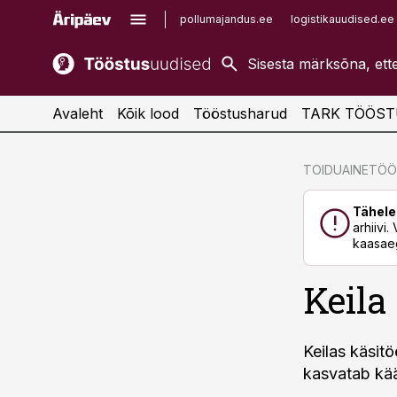
pollumajandus.ee
logistikauudised.ee
kaubandus.ee
imelineajalugu.ee
kinnisvarauudised.ee
imelineteadus.ee
Avaleht
Kõik lood
Tööstusharud
TARK TÖÖST
cebook
cebook
TOIDUAINETÖ
Twitter)
Twitter)
Tähele
kedIn
kedIn
arhiivi
kaasaeg
ail
ail
Keila
k
k
Keilas käsit
kasvatab kä