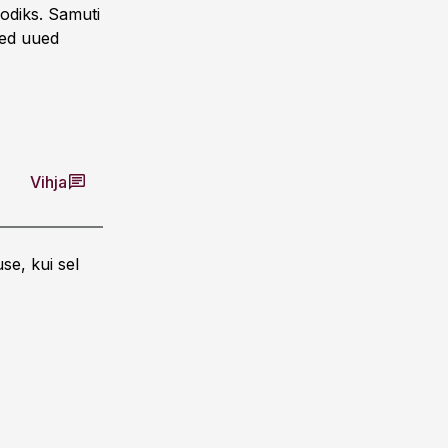
oodiks. Samuti
ned uued
Vihja
se, kui sel