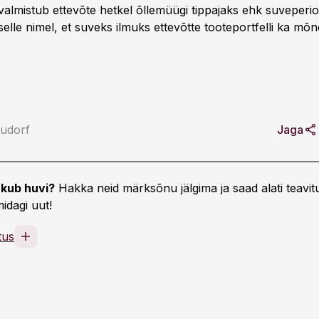
 valmistub ettevõte hetkel õllemüügi tippajaks ehk suveperi
elle nimel, et suveks ilmuks ettevõtte tooteportfelli ka mõ
udorf
Jaga
kub huvi?
Hakka neid märksõnu jälgima ja saad alati teavitu
idagi uut!
tus