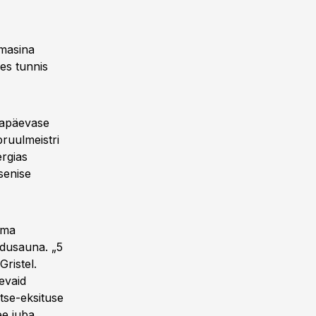
smasina
es tunnis
igapäevase
ruulmeistri
ergias
senise
 oma
odusauna. „5
Gristel.
nevaid
atse-eksituse
ee juba