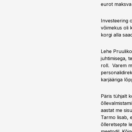
eurot maksva 
Investeering o
võimekus oli 
korgi alla saa
Lehe Pruulikoj
juhtimisega, 
roll. Varem m
personalidirek
karjääriga lõ
Päris tühjalt 
õllevalmistam
aastat me sisu
Tarmo lisab, e
õlleretsepte l
meetodil. Kõig