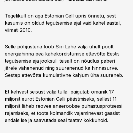
Tegelikult on aga Estonian Cell üpris õnnetu, sest
kasumis on oldud tegutsemise ajal vaid kahel aastal,
viimati 2010.
Selle põhjustena toob Siiri Lahe välja ühelt poolt
energiahinna pea kahekordistumise ettevõtte Eestis
tegutsemise aja jooksul, teisalt on nõudlus paberi
järele vähenenud ning suurenenud ka hinnasurve.
Sestap ettevõtte kumulatiivne kahjum üha suureneb.
Et kehvast seisust välja tulla, paigutab omanik 17
miljonit eurot Estonian Celli päästmiseks, sellest 11
miljonit läheb reovee anaeroobse puhastusprotsessi
rajamiseks, et toota kolmandik vajaminevast gaasist
endale ise ja saavutada seal teatav kokkuhoid.