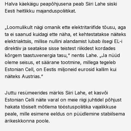
Halva käekäigu peapõhjusena peab Siiri Lahe siiski
Eesti heitlikku majanduspoliitikat.
„Loomulikult nägi omanik ette elektritariifide tõusu, aga
ta ei saanud kuidagi ette näha, et kehtestatakse näiteks
elektriaktsiis, millise nullini alandamist lubab ilsegi EL-i
direktiiv ja seatakse sisse teistest riikidest kordades
kõrgem taastuvenergia tasu,“ nentis Lahe. „Ja nüüd
oleme seisus, et säärane tootmine, millega tegeleb
Estonian Cell, on Eestis miljoneid eurosid kallim kui
näiteks Austrias.“
Juttu resümeerides märkis Siiri Lahe, et kasvõi
Estonian Celli näite varal on meie riigi juhtidel põhjust
hakata tõsiselt mõtlema tööstuspoliitika vajalikkuse
peale, mille esimene eeldus on püüdlemine stabiilsema
ärikeskkonna poole.