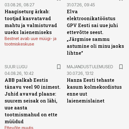
03.08.26, 08:27
31.07.26, 09:45
Haagiseturg ärkab:
Elva
tootjad kasvatavad
elektroonikatööstus
mahtu ja valmistuvad
GPV Eesti sai uue juhi
uueks laienemiseks
ettevõtte seest.
Bestnet avab uue müügi- ja
„Järgmise sammu
tootmiskeskuse
astumine oli minu jaoks
lihtne“
SUUR LUGU
MAJANDUSTULEMUSED
04.08.26, 10:42
30.07.26, 13:12
ABB palkab Eestis
Hanza Eesti tehaste
tänavu veel 90 inimest.
kasum kolmekordistus
Juhid avavad plaane:
enne uut
suurem seisak on läbi,
laienemislainet
uue aasta
tootmismahud on ette
müüdud
Ettevõte muutis