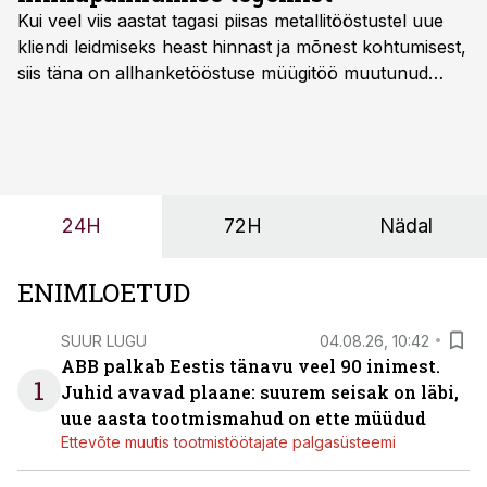
Kui veel viis aastat tagasi piisas metallitööstustel uue
kliendi leidmiseks heast hinnast ja mõnest kohtumisest,
siis täna on allhanketööstuse müügitöö muutunud
märksa pikemaks ja süsteemsemaks. Konkurents on
kasvanud, kliendid kaaluvad otsuseid põhjalikumalt
ning partnerit ei valita enam ainult tootmisvõimekuse
või hinnakirja järgi.
24H
72H
Nädal
ENIMLOETUD
SUUR LUGU
04.08.26, 10:42
ABB palkab Eestis tänavu veel 90 inimest.
1
Juhid avavad plaane: suurem seisak on läbi,
uue aasta tootmismahud on ette müüdud
Ettevõte muutis tootmistöötajate palgasüsteemi