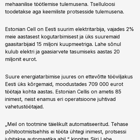
mehaanilise töötlemise tulemusena. Tselluloosi
toodetakse aga keemiliste protsesside tulemusena.
Estonian Cell on Eesti suurim elektritarbija, vajades 2%
meie aastasest kogutarbimisest ja üks suuremaid
gaasitarbijaid 15 miljoni kuupmeetriga. Lahe sõnul
kulub elektri ja gaasiarvete tasumiseks aastas 20
miljonit eurot.
Suure energiatarbimise juures on ettevõtte tööviljakus
Eesti üks kõrgemaid, moodustades 709 000 eurot
töötaja kohta aastas. Estonian Cellis on ametis 85
inimest, neist enamus eri operatsioone juhtivad
vahetustöötajad.
„Meil on tootmine täielikult automatiseeritud. Tehase
põhitootmistsehhis ei tööta ühtegi inimest, protsessi
juhitakse automaatika abil,“ kinnitas Siiri Lahe.