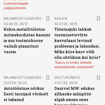
tootmistöötajate
palgasüsteemi
MAJANDUSTULEMUSED
KASULIK
04.08.26, 08:13
30.07.26, 08:15
Kehra metallitööstus
Tööstusjuht lahkab
mitmekordistas kasumi
tootmisettevõtte
ja uus tootmishoone
kasvufaasi levinud
valmib plaanitust
probleeme ja lahendusi.
varem
Miks kiire kasv võib
olla ohtlikum kui kriis?
“Kasvu ei tohiks ehitada
ebastabiilsele süsteemile”
ST
MAJANDUSTULEMUSED
SISUTURUNDUS
31.07.26, 08:20
07.07.26, 09:20
Autotööstuse nõrkus
Danival MW: edukas
Eesti tarnijaid võrdselt
allhanke müügitöö
ei tabanud
algab ammu enne