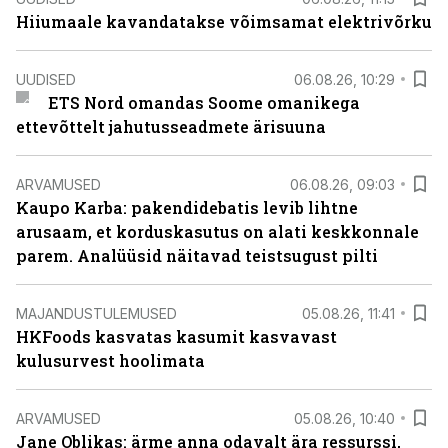
Hiiumaale kavandatakse võimsamat elektrivõrku
UUDISED
06.08.26, 10:29
ETS Nord omandas Soome omanikega
ettevõttelt jahutusseadmete ärisuuna
ARVAMUSED
06.08.26, 09:03
Kaupo Karba: pakendidebatis levib lihtne
arusaam, et korduskasutus on alati keskkonnale
parem. Analüüsid näitavad teistsugust pilti
MAJANDUSTULEMUSED
05.08.26, 11:41
HKFoods kasvatas kasumit kasvavast
kulusurvest hoolimata
ARVAMUSED
05.08.26, 10:40
Jane Oblikas: ärme anna odavalt ära ressurssi,