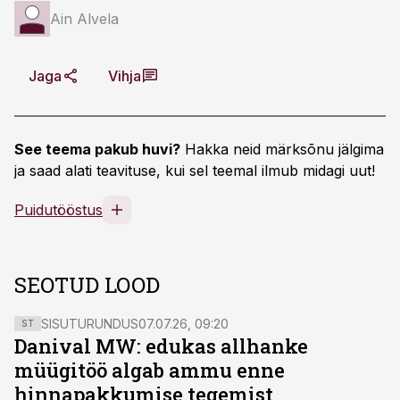
Ain Alvela
Jaga
Vihja
See teema pakub huvi?
Hakka neid märksõnu jälgima
ja saad alati teavituse, kui sel teemal ilmub midagi uut!
Puidutööstus
SEOTUD LOOD
SISUTURUNDUS
07.07.26, 09:20
ST
Danival MW: edukas allhanke
müügitöö algab ammu enne
hinnapakkumise tegemist