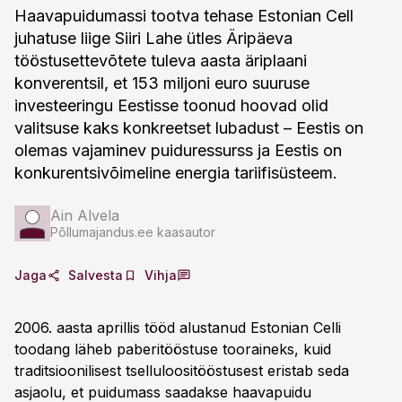
Haavapuidumassi tootva tehase Estonian Cell
juhatuse liige Siiri Lahe ütles Äripäeva
tööstusettevõtete tuleva aasta äriplaani
konverentsil, et 153 miljoni euro suuruse
investeeringu Eestisse toonud hoovad olid
valitsuse kaks konkreetset lubadust – Eestis on
olemas vajaminev puiduressurss ja Eestis on
konkurentsivõimeline energia tariifisüsteem.
Ain Alvela
Põllumajandus.ee kaasautor
Jaga
Salvesta
Vihja
2006. aasta aprillis tööd alustanud Estonian Celli
toodang läheb paberitööstuse tooraineks, kuid
traditsioonilisest tselluloositööstusest eristab seda
asjaolu, et puidumass saadakse haavapuidu