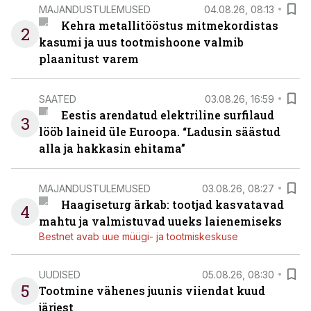
MAJANDUSTULEMUSED
04.08.26, 08:13
Kehra metallitööstus mitmekordistas
2
kasumi ja uus tootmishoone valmib
plaanitust varem
SAATED
03.08.26, 16:59
Eestis arendatud elektriline surfilaud
3
lööb laineid üle Euroopa. “Ladusin säästud
alla ja hakkasin ehitama”
MAJANDUSTULEMUSED
03.08.26, 08:27
Haagiseturg ärkab: tootjad kasvatavad
4
mahtu ja valmistuvad uueks laienemiseks
Bestnet avab uue müügi- ja tootmiskeskuse
UUDISED
05.08.26, 08:30
5
Tootmine vähenes juunis viiendat kuud
järjest