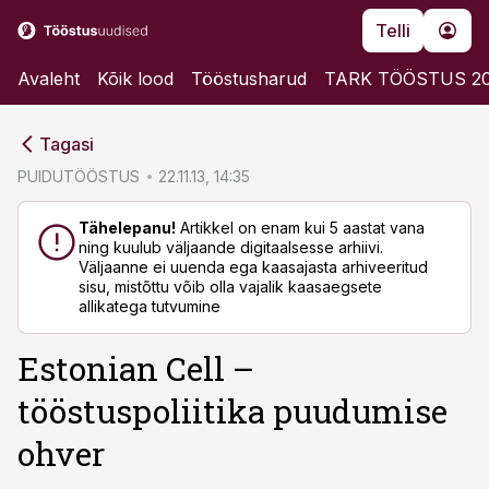
Telli
Avaleht
Kõik lood
Tööstusharud
TARK TÖÖSTUS 2
cebook
cebook
Tagasi
Twitter)
Twitter)
PUIDUTÖÖSTUS
22.11.13, 14:35
kedIn
kedIn
Tähelepanu!
Artikkel on enam kui 5 aastat vana
ning kuulub väljaande digitaalsesse arhiivi.
ail
ail
Väljaanne ei uuenda ega kaasajasta arhiveeritud
sisu, mistõttu võib olla vajalik kaasaegsete
k
k
allikatega tutvumine
Estonian Cell –
tööstuspoliitika puudumise
ohver