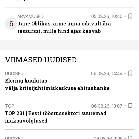
ARVAMUSED
05.08.26, 10:40
6
Jane Oblikas: ärme anna odavalt ära
ressurssi, mille hind ajas kasvab
VIIMASED UUDISED
UUDISED
06.08.26, 14:44
Elering kuulutas
välja kriisijuhtimiskeskuse ehitushanke
TOP
06.08.26, 13:07
TOP 231 | Eesti tööstussektori suuremad
maksuvõlglased
UUDISED
06.08.26, 11:15