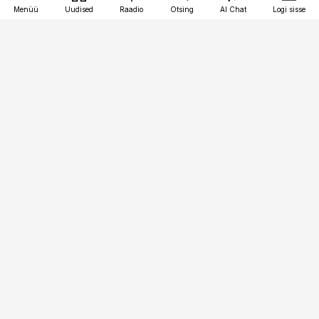
Menüü
Uudised
Raadio
Otsing
AI Chat
Logi sisse
Vana-Lõuna 39/1, 19094 Tallinn
(+372) 667 0111
toostusuudised@toostusuudised.ee
Telli
Reklaam
Firmast
Sisu kasutamisõigused
Ajakirjaniku
eetikakoodeks
Üldtingimused
Privaatsustingimused
Küpsiste poliitika
KKK
Eesti Meediaettevõtete
Eelistuste haldamine
Liit