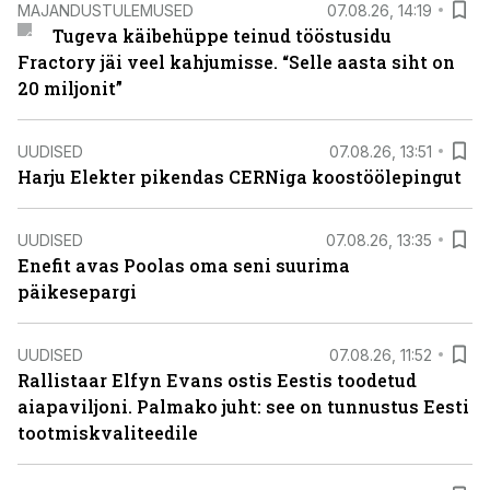
MAJANDUSTULEMUSED
07.08.26, 14:19
Tugeva käibehüppe teinud tööstusidu
Fractory jäi veel kahjumisse. “Selle aasta siht on
20 miljonit”
UUDISED
07.08.26, 13:51
Harju Elekter pikendas CERNiga koostöölepingut
UUDISED
07.08.26, 13:35
Enefit avas Poolas oma seni suurima
päikesepargi
UUDISED
07.08.26, 11:52
Rallistaar Elfyn Evans ostis Eestis toodetud
aiapaviljoni. Palmako juht: see on tunnustus Eesti
tootmiskvaliteedile