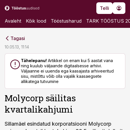
Telli
Avaleht
Kõik lood
Tööstusharud
TARK TÖÖSTUS 2
cebook
cebook
Tagasi
Twitter)
Twitter)
10.05.13, 11:14
kedIn
kedIn
Tähelepanu!
Artikkel on enam kui 5 aastat vana
ning kuulub väljaande digitaalsesse arhiivi.
ail
ail
Väljaanne ei uuenda ega kaasajasta arhiveeritud
sisu, mistõttu võib olla vajalik kaasaegsete
k
k
allikatega tutvumine
Molycorp säilitas
kvartalikahjumi
Sillamäel esindatud korporatsiooni Molycorp