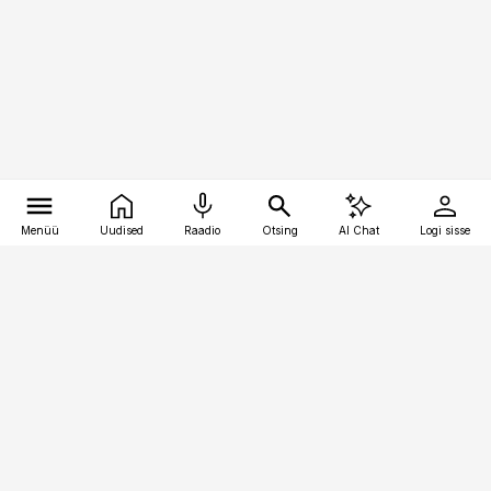
Menüü
Uudised
Raadio
Otsing
AI Chat
Logi sisse
Vana-Lõuna 39/1, 19094 Tallinn
(+372) 667 0111
toostusuudised@toostusuudised.ee
Telli
Reklaam
Firmast