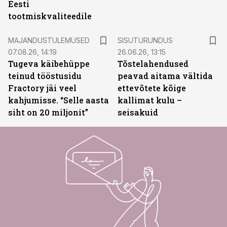
Eesti
tootmiskvaliteedile
ST
MAJANDUSTULEMUSED
SISUTURUNDUS
07.08.26, 14:19
26.06.26, 13:15
Tugeva käibehüppe
Tõstelahendused
teinud tööstusidu
peavad aitama vältida
Fractory jäi veel
ettevõtete kõige
kahjumisse. “Selle aasta
kallimat kulu –
siht on 20 miljonit”
seisakuid