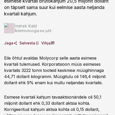
esimese kvartali brutokahjum 20,5 miljonit dollarit
on täpselt sama suur kui eelmise aasta neljanda
kvartali kahjum.
Indrek Kald
Äritehnoloogia.ee juht
Jaga
Salvesta
Vihja
Eile õhtul avaldas Molycorp selle aasta esimese
kvartali tulemused. Korporatsioon müüs esimeses
kvartalis 3222 tonni tooteid keskmise müügihinnaga
44,71 dollarit kilogramm. Müügitulu oli 146,4 miljonit
dollarit ehk 9% enam kui mullu neljandas kvartalis.
Esimese kvartali kahjum tavaaktsionäridele oli 50,1
miljonit dollarit ehk 0,33 dollarit aktsia kohta.
Korrigeeritud kahjum aktsia kohta oli 0,15 dollarit,