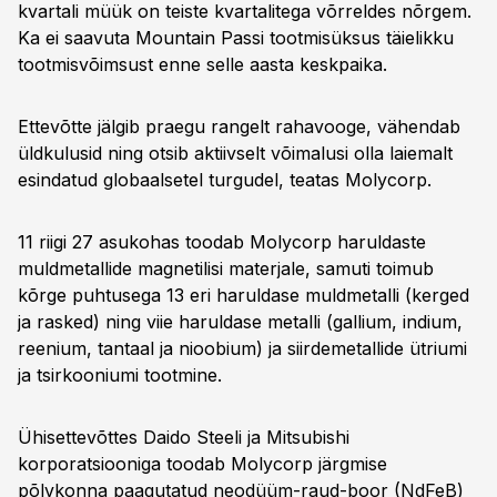
kvartali müük on teiste kvartalitega võrreldes nõrgem.
Ka ei saavuta Mountain Passi tootmisüksus täielikku
tootmisvõimsust enne selle aasta keskpaika.
Ettevõtte jälgib praegu rangelt rahavooge, vähendab
üldkulusid ning otsib aktiivselt võimalusi olla laiemalt
esindatud globaalsetel turgudel, teatas Molycorp.
11 riigi 27 asukohas toodab Molycorp haruldaste
muldmetallide magnetilisi materjale, samuti toimub
kõrge puhtusega 13 eri haruldase muldmetalli (kerged
ja rasked) ning viie haruldase metalli (gallium, indium,
reenium, tantaal ja nioobium) ja siirdemetallide ütriumi
ja tsirkooniumi tootmine.
Ühisettevõttes Daido Steeli ja Mitsubishi
korporatsiooniga toodab Molycorp järgmise
põlvkonna paagutatud neodüüm-raud-boor (NdFeB)