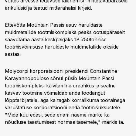
võttes arvesse tegevuse laienemist, mittetavapäraseid
ärikulusid ja teatud mitterahalisi kirjeid.
Ettevõtte Mountain Passis asuv haruldaste
muldmetallide tootmiskompleks peaks ootuspäraselt
saavutama aasta keskpaigaks 18 750tonnise
tootmisvõimsuse haruldaste muldmetallide oksiide
aastas.
Molycorpi korporatsiooni presidendi Constantine
Karayannopoulose sõnul püsib Mountain Passi
tootmiskompleksi käivitamine graafikus ja sealne
kasvav tootmine võimaldab anda toodangut
lõpptarbijatele, aga ka tagab korralikuma toorainega
varustatuse korporatsiooni enda tootmisüksustele.
"Mida kuu edasi, seda enam näeme märke ka
nõudluse taastumisest normaaltasemele," märkis ta.