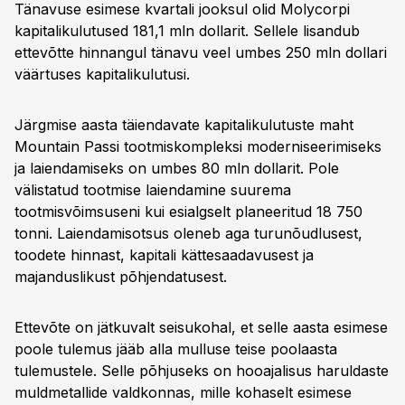
Tänavuse esimese kvartali jooksul olid Molycorpi
kapitalikulutused 181,1 mln dollarit. Sellele lisandub
ettevõtte hinnangul tänavu veel umbes 250 mln dollari
väärtuses kapitalikulutusi.
Järgmise aasta täiendavate kapitalikulutuste maht
Mountain Passi tootmiskompleksi moderniseerimiseks
ja laiendamiseks on umbes 80 mln dollarit. Pole
välistatud tootmise laiendamine suurema
tootmisvõimsuseni kui esialgselt planeeritud 18 750
tonni. Laiendamisotsus oleneb aga turunõudlusest,
toodete hinnast, kapitali kättesaadavusest ja
majanduslikust põhjendatusest.
Ettevõte on jätkuvalt seisukohal, et selle aasta esimese
poole tulemus jääb alla mulluse teise poolaasta
tulemustele. Selle põhjuseks on hooajalisus haruldaste
muldmetallide valdkonnas, mille kohaselt esimese