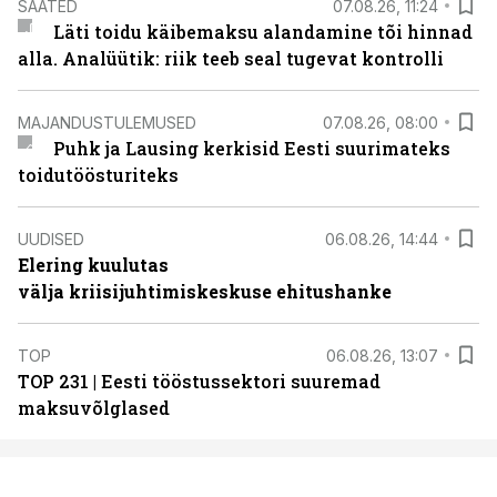
SAATED
07.08.26, 11:24
Läti toidu käibemaksu alandamine tõi hinnad
alla. Analüütik: riik teeb seal tugevat kontrolli
MAJANDUSTULEMUSED
07.08.26, 08:00
Puhk ja Lausing kerkisid Eesti suurimateks
toidutöösturiteks
UUDISED
06.08.26, 14:44
Elering kuulutas
välja kriisijuhtimiskeskuse ehitushanke
TOP
06.08.26, 13:07
TOP 231 | Eesti tööstussektori suuremad
maksuvõlglased