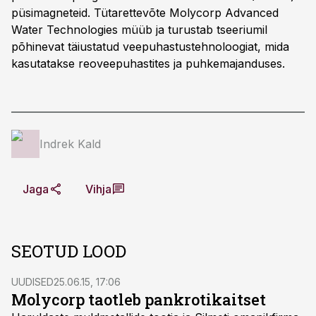
püsimagneteid. Tütarettevõte Molycorp Advanced
Water Technologies müüb ja turustab tseeriumil
põhinevat täiustatud veepuhastustehnoloogiat, mida
kasutatakse reoveepuhastites ja puhkemajanduses.
Indrek Kald
Jaga
Vihja
SEOTUD LOOD
UUDISED
25.06.15, 17:06
Molycorp taotleb pankrotikaitset