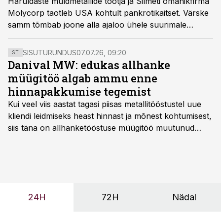
Haruldaste muldmetallide tootja ja Silmeti omanikfirma
Molycorp taotleb USA kohtult pankrotikaitset. Värske
samm tõmbab joone alla ajaloo ühele suurimale
toorainemullile.
SISUTURUNDUS
07.07.26, 09:20
ST
Danival MW: edukas allhanke
müügitöö algab ammu enne
hinnapakkumise tegemist
Kui veel viis aastat tagasi piisas metallitööstustel uue
kliendi leidmiseks heast hinnast ja mõnest kohtumisest,
siis täna on allhanketööstuse müügitöö muutunud
märksa pikemaks ja süsteemsemaks. Konkurents on
kasvanud, kliendid kaaluvad otsuseid põhjalikumalt
ning partnerit ei valita enam ainult tootmisvõimekuse
või hinnakirja järgi.
24H
72H
Nädal