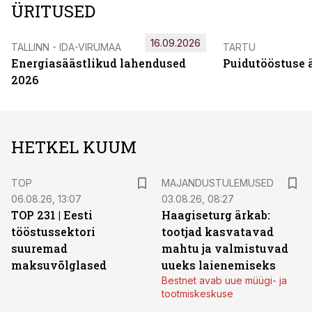
ÜRITUSED
16.09.2026
TALLINN - IDA-VIRUMAA
TARTU
Energiasäästlikud lahendused
Puidutööstuse 
2026
HETKEL KUUM
TOP
MAJANDUSTULEMUSED
06.08.26, 13:07
03.08.26, 08:27
TOP 231 | Eesti
Haagiseturg ärkab:
tööstussektori
tootjad kasvatavad
suuremad
mahtu ja valmistuvad
maksuvõlglased
uueks laienemiseks
Bestnet avab uue müügi- ja
tootmiskeskuse