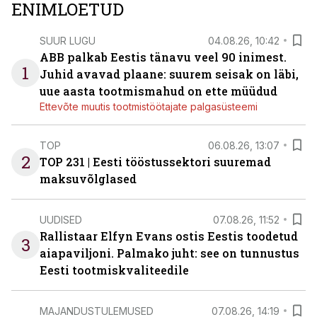
ENIMLOETUD
SUUR LUGU
04.08.26, 10:42
ABB palkab Eestis tänavu veel 90 inimest.
1
Juhid avavad plaane: suurem seisak on läbi,
uue aasta tootmismahud on ette müüdud
Ettevõte muutis tootmistöötajate palgasüsteemi
TOP
06.08.26, 13:07
2
TOP 231 | Eesti tööstussektori suuremad
maksuvõlglased
UUDISED
07.08.26, 11:52
Rallistaar Elfyn Evans ostis Eestis toodetud
3
aiapaviljoni. Palmako juht: see on tunnustus
Eesti tootmiskvaliteedile
MAJANDUSTULEMUSED
07.08.26, 14:19