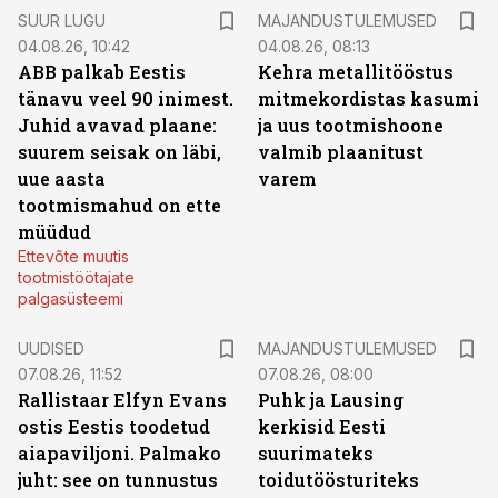
SUUR LUGU
MAJANDUSTULEMUSED
04.08.26, 10:42
04.08.26, 08:13
ABB palkab Eestis
Kehra metallitööstus
tänavu veel 90 inimest.
mitmekordistas kasumi
Juhid avavad plaane:
ja uus tootmishoone
suurem seisak on läbi,
valmib plaanitust
uue aasta
varem
tootmismahud on ette
müüdud
Ettevõte muutis
tootmistöötajate
palgasüsteemi
UUDISED
MAJANDUSTULEMUSED
07.08.26, 11:52
07.08.26, 08:00
Rallistaar Elfyn Evans
Puhk ja Lausing
ostis Eestis toodetud
kerkisid Eesti
aiapaviljoni. Palmako
suurimateks
juht: see on tunnustus
toidutöösturiteks