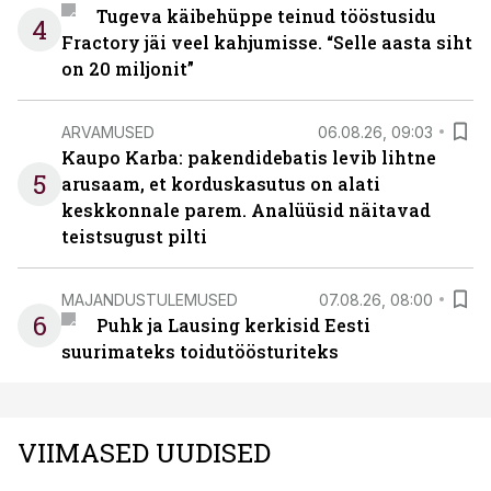
Tugeva käibehüppe teinud tööstusidu
4
Fractory jäi veel kahjumisse. “Selle aasta siht
on 20 miljonit”
ARVAMUSED
06.08.26, 09:03
Kaupo Karba: pakendidebatis levib lihtne
5
arusaam, et korduskasutus on alati
keskkonnale parem. Analüüsid näitavad
teistsugust pilti
MAJANDUSTULEMUSED
07.08.26, 08:00
6
Puhk ja Lausing kerkisid Eesti
suurimateks toidutöösturiteks
VIIMASED UUDISED