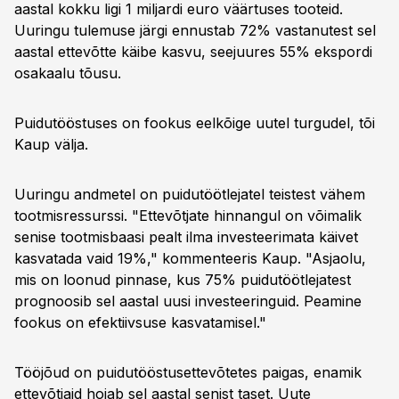
aastal kokku ligi 1 miljardi euro väärtuses tooteid.
Uuringu tulemuse järgi ennustab 72% vastanutest sel
aastal ettevõtte käibe kasvu, seejuures 55% ekspordi
osakaalu tõusu.
Puidutööstuses on fookus eelkõige uutel turgudel, tõi
Kaup välja.
Uuringu andmetel on puidutöötlejatel teistest vähem
tootmisressurssi. "Ettevõtjate hinnangul on võimalik
senise tootmisbaasi pealt ilma investeerimata käivet
kasvatada vaid 19%," kommenteeris Kaup. "Asjaolu,
mis on loonud pinnase, kus 75% puidutöötlejatest
prognoosib sel aastal uusi investeeringuid. Peamine
fookus on efektiivsuse kasvatamisel."
Tööjõud on puidutööstusettevõtetes paigas, enamik
ettevõtjaid hoiab sel aastal senist taset. Uute