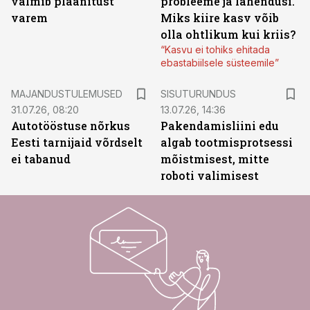
valmib plaanitust
probleeme ja lahendusi.
varem
Miks kiire kasv võib
olla ohtlikum kui kriis?
“Kasvu ei tohiks ehitada
ebastabiilsele süsteemile”
ST
MAJANDUSTULEMUSED
SISUTURUNDUS
31.07.26, 08:20
13.07.26, 14:36
Autotööstuse nõrkus
Pakendamisliini edu
Eesti tarnijaid võrdselt
algab tootmisprotsessi
ei tabanud
mõistmisest, mitte
roboti valimisest