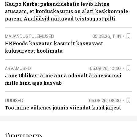
Kaupo Karba: pakendidebatis levib lihtne
arusaam, et korduskasutus on alati keskkonnale
parem. Analüüsid näitavad teistsugust pilti
MAJANDUSTULEMUSED
05.08.26, 11:41
HKFoods kasvatas kasumit kasvavast
kulusurvest hoolimata
ARVAMUSED
05.08.26, 10:40
Jane Oblikas: ärme anna odavalt ära ressurssi,
mille hind ajas kasvab
UUDISED
05.08.26, 08:30
Tootmine vähenes juunis viiendat kuud järjest