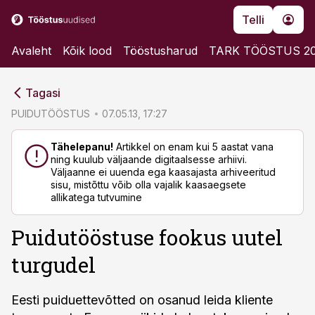
Telli
Avaleht
Kõik lood
Tööstusharud
TARK TÖÖSTUS 2
cebook
cebook
Tagasi
Twitter)
Twitter)
PUIDUTÖÖSTUS
07.05.13, 17:27
kedIn
kedIn
Tähelepanu!
Artikkel on enam kui 5 aastat vana
ning kuulub väljaande digitaalsesse arhiivi.
ail
ail
Väljaanne ei uuenda ega kaasajasta arhiveeritud
sisu, mistõttu võib olla vajalik kaasaegsete
k
k
allikatega tutvumine
Puidutööstuse fookus uutel
turgudel
Eesti puiduettevõtted on osanud leida kliente