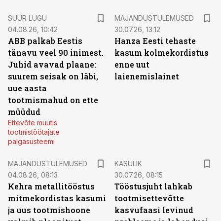
SUUR LUGU
MAJANDUSTULEMUSED
04.08.26, 10:42
30.07.26, 13:12
ABB palkab Eestis
Hanza Eesti tehaste
tänavu veel 90 inimest.
kasum kolmekordistus
Juhid avavad plaane:
enne uut
suurem seisak on läbi,
laienemislainet
uue aasta
tootmismahud on ette
müüdud
Ettevõte muutis
tootmistöötajate
palgasüsteemi
MAJANDUSTULEMUSED
KASULIK
04.08.26, 08:13
30.07.26, 08:15
Kehra metallitööstus
Tööstusjuht lahkab
mitmekordistas kasumi
tootmisettevõtte
ja uus tootmishoone
kasvufaasi levinud