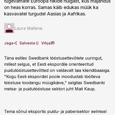
tugevamate Euroopa riikide hulgast, kus majandus
on heas korras. Samas käib edukas müük ka
kasvavatel turgudel Aasias ja Aafrikas.
Laura Mallene
Jaga
Salvesta
Vihja
Täna esitles Swedbank tööstusettevõtete uuringut,
millest selgus, et Eesti ekspordile orienteeritud
puidutööstusettevõtted on valdavalt laia kliendibaasiga.
"Kogu Eesti ekspordist poole moodustab töötleva
tööstuse toodangu müügikäive," selgitas Swedbanki
metsa- ja puidutööstuse sektori juht Mait Kaup.
Tema sõnul eksportis puidu- ja paberisektor eelmisel