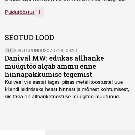
Puidutööstus
SEOTUD LOOD
SISUTURUNDUS
07.07.26, 09:20
ST
Danival MW: edukas allhanke
müügitöö algab ammu enne
hinnapakkumise tegemist
Kui veel viis aastat tagasi piisas metallitööstustel uue
kliendi leidmiseks heast hinnast ja mõnest kohtumisest,
siis täna on allhanketööstuse müügitöö muutunud
märksa pikemaks ja süsteemsemaks. Konkurents on
kasvanud, kliendid kaaluvad otsuseid põhjalikumalt
ning partnerit ei valita enam ainult tootmisvõimekuse
või hinnakirja järgi.