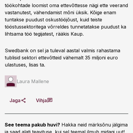
töökohtade loomist oma ettevõttesse nägi ette veerand
vastanutest, vähendamist mõni üksik. Kõige enam
tuntakse puudust oskustööjõust, kuid teiste
tööstussektoritega võrreldes tunnetatakse puudust ka
lihtsama töö tegijatest, rääkis Kaup.
Swedbank on sel ja tuleval aastal valmis rahastama
tublisid sektori ettevõtteid vähemalt 35 miljoni euro
ulastuses, lisas ta.
Laura Mallene
Jaga
Vihja
See teema pakub huvi?
Hakka neid märksõnu jälgima
ja saad alati teavituse, kui sel teemal ilmub midagi uut!