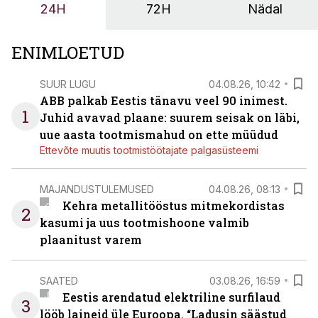
24H
72H
Nädal
ENIMLOETUD
SUUR LUGU
04.08.26, 10:42
ABB palkab Eestis tänavu veel 90 inimest.
1
Juhid avavad plaane: suurem seisak on läbi,
uue aasta tootmismahud on ette müüdud
Ettevõte muutis tootmistöötajate palgasüsteemi
MAJANDUSTULEMUSED
04.08.26, 08:13
Kehra metallitööstus mitmekordistas
2
kasumi ja uus tootmishoone valmib
plaanitust varem
SAATED
03.08.26, 16:59
Eestis arendatud elektriline surfilaud
3
lööb laineid üle Euroopa. “Ladusin säästud