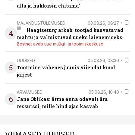
alla ja hakkasin ehitama”
MAJANDUSTULEMUSED
03.08.26, 08:27
Haagiseturg ärkab: tootjad kasvatavad
4
mahtu ja valmistuvad uueks laienemiseks
Bestnet avab uue müügi- ja tootmiskeskuse
UUDISED
05.08.26, 08:30
5
Tootmine vähenes juunis viiendat kuud
järjest
ARVAMUSED
05.08.26, 10:40
6
Jane Oblikas: ärme anna odavalt ära
ressurssi, mille hind ajas kasvab
VIIMASED UUDISED