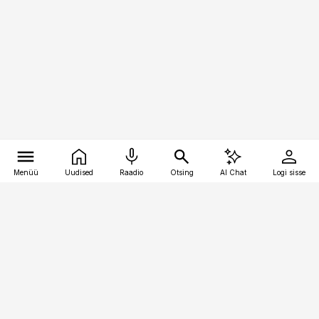
Menüü
Uudised
Raadio
Otsing
AI Chat
Logi sisse
Vana-Lõuna 39/1, 19094 Tallinn
(+372) 667 0111
toostusuudised@toostusuudised.ee
Telli
Reklaam