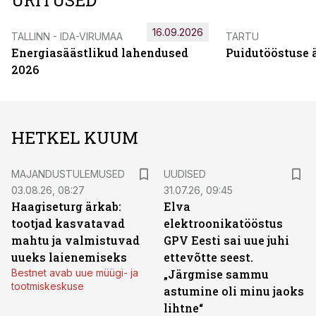
ÜRITUSED
16.09.2026
TALLINN - IDA-VIRUMAA
TARTU
Energiasäästlikud lahendused
Puidutööstuse 
2026
HETKEL KUUM
MAJANDUSTULEMUSED
UUDISED
03.08.26, 08:27
31.07.26, 09:45
Haagiseturg ärkab:
Elva
tootjad kasvatavad
elektroonikatööstus
mahtu ja valmistuvad
GPV Eesti sai uue juhi
uueks laienemiseks
ettevõtte seest.
Bestnet avab uue müügi- ja
„Järgmise sammu
tootmiskeskuse
astumine oli minu jaoks
lihtne“