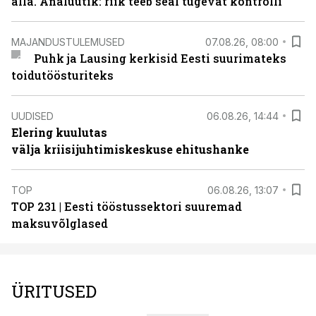
alla. Analüütik: riik teeb seal tugevat kontrolli
MAJANDUSTULEMUSED
07.08.26, 08:00
Puhk ja Lausing kerkisid Eesti suurimateks
toidutöösturiteks
UUDISED
06.08.26, 14:44
Elering kuulutas
välja kriisijuhtimiskeskuse ehitushanke
TOP
06.08.26, 13:07
TOP 231 | Eesti tööstussektori suuremad
maksuvõlglased
ÜRITUSED