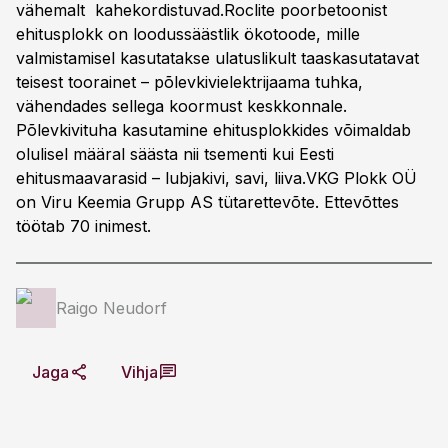
vähemalt kahekordistuvad.Roclite poorbetoonist
ehitusplokk on loodussäästlik ökotoode, mille
valmistamisel kasutatakse ulatuslikult taaskasutatavat
teisest toorainet – põlevkivielektrijaama tuhka,
vähendades sellega koormust keskkonnale.
Põlevkivituha kasutamine ehitusplokkides võimaldab
olulisel määral säästa nii tsementi kui Eesti
ehitusmaavarasid – lubjakivi, savi, liiva.VKG Plokk OÜ
on Viru Keemia Grupp AS tütarettevõte. Ettevõttes
töötab 70 inimest.
Raigo Neudorf
Jaga
Vihja