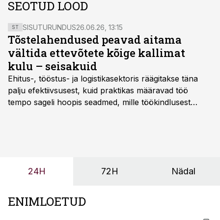
SEOTUD LOOD
SISUTURUNDUS
26.06.26, 13:15
ST
Tõstelahendused peavad aitama
vältida ettevõtete kõige kallimat
kulu – seisakuid
Ehitus-, tööstus- ja logistikasektoris räägitakse täna
palju efektiivsusest, kuid praktikas määravad töö
tempo sageli hoopis seadmed, mille töökindlusest
sõltub kogu objekti või tootmise sujuvus. Kui tõstuk
seisab, töö katkeb või masin ei vasta töötingimustele,
ei tähenda see ettevõtte jaoks ainult tehnilist
probleemi, vaid otsest rahalist kulu, venivaid tähtaegu
ja suuremaid riske tööohutusele.
24H
72H
Nädal
ENIMLOETUD