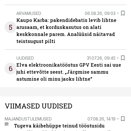
ARVAMUSED
06.08.26, 09:03
Kaupo Karba: pakendidebatis levib lihtne
5
arusaam, et korduskasutus on alati
keskkonnale parem. Analüüsid näitavad
teistsugust pilti
UUDISED
31.07.26, 09:45
Elva elektroonikatööstus GPV Eesti sai uue
6
juhi ettevõtte seest. „Järgmise sammu
astumine oli minu jaoks lihtne“
VIIMASED UUDISED
MAJANDUSTULEMUSED
07.08.26, 14:19
Tugeva käibehüppe teinud tööstusidu