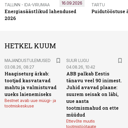
16.09.2026
TALLINN - IDA-VIRUMAA
TARTU
Energiasäästlikud lahendused
Puidutööstuse 
2026
HETKEL KUUM
MAJANDUSTULEMUSED
SUUR LUGU
03.08.26, 08:27
04.08.26, 10:42
Haagiseturg ärkab:
ABB palkab Eestis
tootjad kasvatavad
tänavu veel 90 inimest.
mahtu ja valmistuvad
Juhid avavad plaane:
uueks laienemiseks
suurem seisak on läbi,
Bestnet avab uue müügi- ja
uue aasta
tootmiskeskuse
tootmismahud on ette
müüdud
Ettevõte muutis
tootmistöötajate