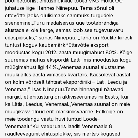
poorbetoonist ehitusplokkide tootja VKG Plokk OÜ
juhatuse liige Hannes Niinepuu. Tema sõnul oli
ettevõtte jaoks olulisimaks sammuks turgudele
sisenemine.„Turu madalseisus uue tootebrändiga
alustada ei ole kerge, samas loob see tugevusvaru
edaspidiseks,” sõnas Niinepuu. „Täna on Roclite kiiresti
tuntust koguv kaubamärk.”Ettevõtte eksport
moodustas kogu 2012. aasta müügimahust 80%. Kõige
suuremas mahus eksporditi Lätti, mis moodustas kogu
müügimahust ligi 44%.„Venemaa suunal alustasime
müüki alles aasta viimases kvartalis. Käesoleval aastal
on kolm võrdselt tähtsat ekspordiriiki – Läti, Leedu ja
Venemaa,” lisas Niinepuu.Tema hinnangul näitavad
märgid, et ehitusturg on aktiviseerumas nii Eestis, kui
ka Lätis, Leedus, Venemaal.„Venemaa suunal on meie
müügikasv olnud eriti märkimisväärne. Eelkõige on
meie toodangu vastu huvi tuntud Loode-
Venemaalt.”Kui veebruaris laaditi Venemaale 8
raudteevagunit ehitusplokke, siis märtsis kogused