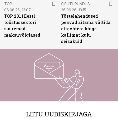
ST
TOP
SISUTURUNDUS
06.08.26, 13:07
26.06.26, 13:15
TOP 231 | Eesti
Tõstelahendused
tööstussektori
peavad aitama vältida
suuremad
ettevõtete kõige
maksuvõlglased
kallimat kulu –
seisakuid
LIITU UUDISKIRJAGA