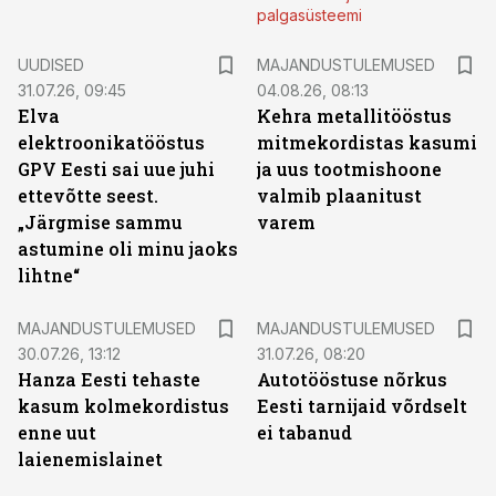
palgasüsteemi
UUDISED
MAJANDUSTULEMUSED
31.07.26, 09:45
04.08.26, 08:13
Elva
Kehra metallitööstus
elektroonikatööstus
mitmekordistas kasumi
GPV Eesti sai uue juhi
ja uus tootmishoone
ettevõtte seest.
valmib plaanitust
„Järgmise sammu
varem
astumine oli minu jaoks
lihtne“
MAJANDUSTULEMUSED
MAJANDUSTULEMUSED
30.07.26, 13:12
31.07.26, 08:20
Hanza Eesti tehaste
Autotööstuse nõrkus
kasum kolmekordistus
Eesti tarnijaid võrdselt
enne uut
ei tabanud
laienemislainet