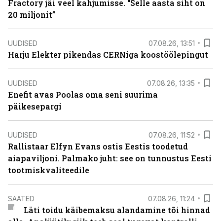
Fractory jäi veel kahjumisse. “Selle aasta siht on
20 miljonit”
UUDISED
07.08.26, 13:51
Harju Elekter pikendas CERNiga koostöölepingut
UUDISED
07.08.26, 13:35
Enefit avas Poolas oma seni suurima
päikesepargi
UUDISED
07.08.26, 11:52
Rallistaar Elfyn Evans ostis Eestis toodetud
aiapaviljoni. Palmako juht: see on tunnustus Eesti
tootmiskvaliteedile
SAATED
07.08.26, 11:24
Läti toidu käibemaksu alandamine tõi hinnad