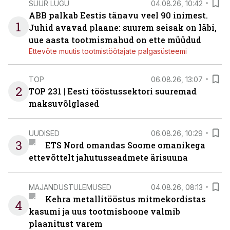
SUUR LUGU
04.08.26, 10:42
ABB palkab Eestis tänavu veel 90 inimest.
1
Juhid avavad plaane: suurem seisak on läbi,
uue aasta tootmismahud on ette müüdud
Ettevõte muutis tootmistöötajate palgasüsteemi
TOP
06.08.26, 13:07
2
TOP 231 | Eesti tööstussektori suuremad
maksuvõlglased
UUDISED
06.08.26, 10:29
3
ETS Nord omandas Soome omanikega
ettevõttelt jahutusseadmete ärisuuna
MAJANDUSTULEMUSED
04.08.26, 08:13
Kehra metallitööstus mitmekordistas
4
kasumi ja uus tootmishoone valmib
plaanitust varem