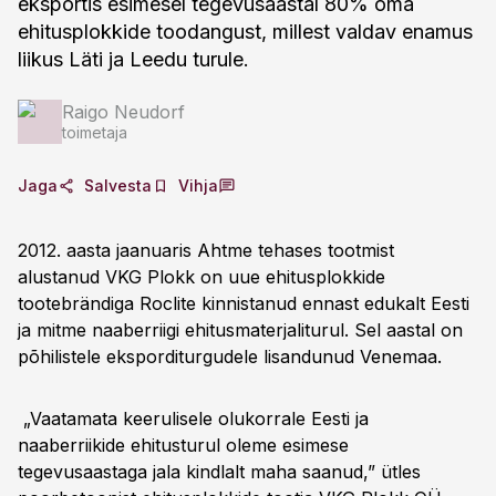
eksportis esimesel tegevusaastal 80% oma
ehitusplokkide toodangust, millest valdav enamus
liikus Läti ja Leedu turule.
Raigo Neudorf
toimetaja
Jaga
Salvesta
Vihja
2012. aasta jaanuaris Ahtme tehases tootmist
alustanud VKG Plokk on uue ehitusplokkide
tootebrändiga Roclite kinnistanud ennast edukalt Eesti
ja mitme naaberriigi ehitusmaterjaliturul. Sel aastal on
põhilistele eksporditurgudele lisandunud Venemaa.
„Vaatamata keerulisele olukorrale Eesti ja
naaberriikide ehitusturul oleme esimese
tegevusaastaga jala kindlalt maha saanud,” ütles