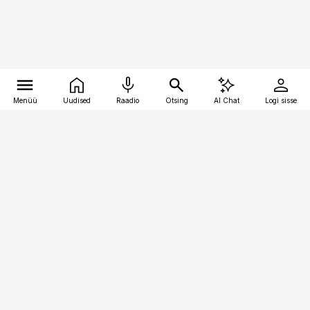
Menüü
Uudised
Raadio
Otsing
AI Chat
Logi sisse
Vana-Lõuna 39/1, 19094 Tallinn
(+372) 667 0111
toostusuudised@toostusuudised.ee
Telli
Reklaam
Firmast
Sisu kasutamisõigused
Ajakirjaniku