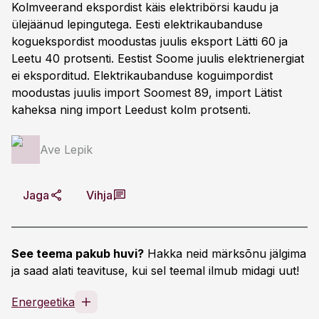
Kolmveerand ekspordist käis elektribörsi kaudu ja
ülejäänud lepingutega. Eesti elektrikaubanduse
koguekspordist moodustas juulis eksport Lätti 60 ja
Leetu 40 protsenti. Eestist Soome juulis elektrienergiat
ei eksporditud. Elektrikaubanduse koguimpordist
moodustas juulis import Soomest 89, import Lätist
kaheksa ning import Leedust kolm protsenti.
Ave Lepik
Jaga
Vihja
See teema pakub huvi?
Hakka neid märksõnu jälgima
ja saad alati teavituse, kui sel teemal ilmub midagi uut!
Energeetika