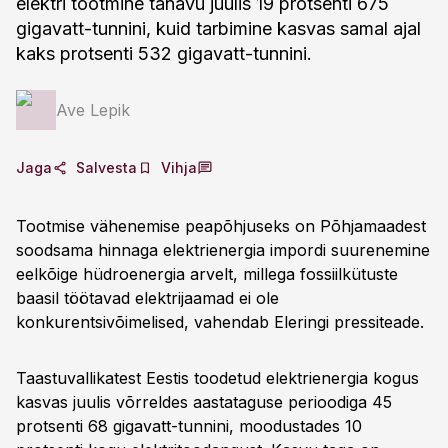
elektri tootmine tänavu juulis 19 protsenti 675
gigavatt-tunnini, kuid tarbimine kasvas samal ajal
kaks protsenti 532 gigavatt-tunnini.
Ave Lepik
Jaga
Salvesta
Vihja
Tootmise vähenemise peapõhjuseks on Põhjamaadest
soodsama hinnaga elektrienergia impordi suurenemine
eelkõige hüdroenergia arvelt, millega fossiilkütuste
baasil töötavad elektrijaamad ei ole
konkurentsivõimelised, vahendab Eleringi pressiteade.
Taastuvallikatest Eestis toodetud elektrienergia kogus
kasvas juulis võrreldes aastataguse perioodiga 45
protsenti 68 gigavatt-tunnini, moodustades 10