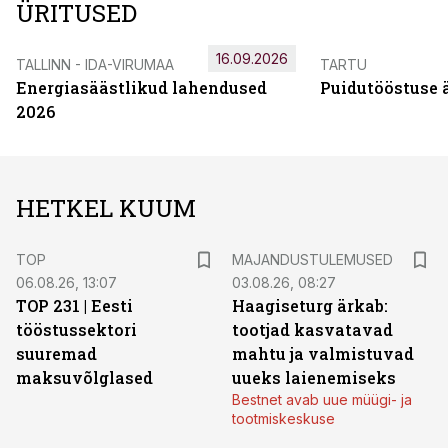
ÜRITUSED
16.09.2026
TALLINN - IDA-VIRUMAA
TARTU
Energiasäästlikud lahendused
Puidutööstuse 
2026
HETKEL KUUM
TOP
MAJANDUSTULEMUSED
06.08.26, 13:07
03.08.26, 08:27
TOP 231 | Eesti
Haagiseturg ärkab:
tööstussektori
tootjad kasvatavad
suuremad
mahtu ja valmistuvad
maksuvõlglased
uueks laienemiseks
Bestnet avab uue müügi- ja
tootmiskeskuse