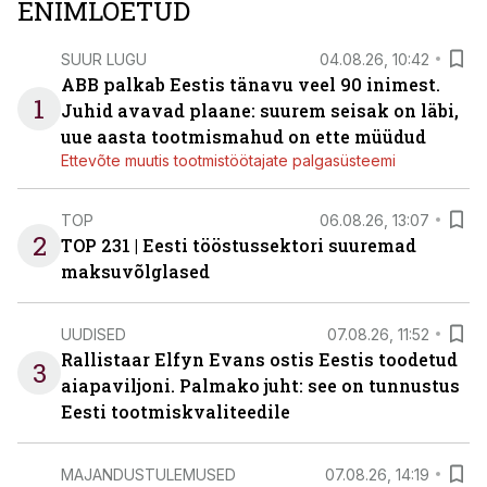
ENIMLOETUD
SUUR LUGU
04.08.26, 10:42
ABB palkab Eestis tänavu veel 90 inimest.
1
Juhid avavad plaane: suurem seisak on läbi,
uue aasta tootmismahud on ette müüdud
Ettevõte muutis tootmistöötajate palgasüsteemi
TOP
06.08.26, 13:07
2
TOP 231 | Eesti tööstussektori suuremad
maksuvõlglased
UUDISED
07.08.26, 11:52
Rallistaar Elfyn Evans ostis Eestis toodetud
3
aiapaviljoni. Palmako juht: see on tunnustus
Eesti tootmiskvaliteedile
MAJANDUSTULEMUSED
07.08.26, 14:19