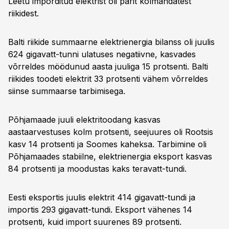
Leetu imporditud elektrist oli pärit kolmandatest
riikidest.
Balti riikide summaarne elektrienergia bilanss oli juulis
624 gigavatt-tunni ulatuses negatiivne, kasvades
võrreldes möödunud aasta juuliga 15 protsenti. Balti
riikides toodeti elektrit 33 protsenti vähem võrreldes
siinse summaarse tarbimisega.
Põhjamaade juuli elektritoodang kasvas
aastaarvestuses kolm protsenti, seejuures oli Rootsis
kasv 14 protsenti ja Soomes kaheksa. Tarbimine oli
Põhjamaades stabiilne, elektrienergia eksport kasvas
84 protsenti ja moodustas kaks teravatt-tundi.
Eesti eksportis juulis elektrit 414 gigavatt-tundi ja
importis 293 gigavatt-tundi. Eksport vähenes 14
protsenti, kuid import suurenes 89 protsenti.