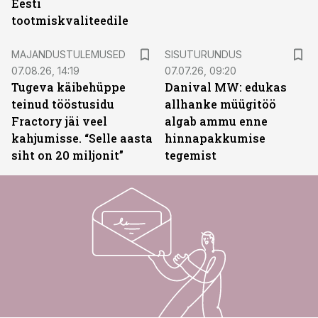
Eesti
tootmiskvaliteedile
ST
MAJANDUSTULEMUSED
SISUTURUNDUS
07.08.26, 14:19
07.07.26, 09:20
Tugeva käibehüppe
Danival MW: edukas
teinud tööstusidu
allhanke müügitöö
Fractory jäi veel
algab ammu enne
kahjumisse. “Selle aasta
hinnapakkumise
siht on 20 miljonit”
tegemist