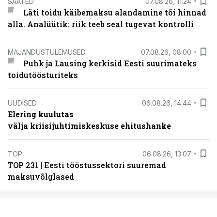
SAATED
07.08.26, 11:24
Läti toidu käibemaksu alandamine tõi hinnad
alla. Analüütik: riik teeb seal tugevat kontrolli
MAJANDUSTULEMUSED
07.08.26, 08:00
Puhk ja Lausing kerkisid Eesti suurimateks
toidutöösturiteks
UUDISED
06.08.26, 14:44
Elering kuulutas
välja kriisijuhtimiskeskuse ehitushanke
TOP
06.08.26, 13:07
TOP 231 | Eesti tööstussektori suuremad
maksuvõlglased