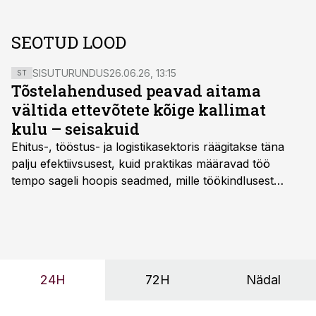
SEOTUD LOOD
SISUTURUNDUS
26.06.26, 13:15
ST
Tõstelahendused peavad aitama
vältida ettevõtete kõige kallimat
kulu – seisakuid
Ehitus-, tööstus- ja logistikasektoris räägitakse täna
palju efektiivsusest, kuid praktikas määravad töö
tempo sageli hoopis seadmed, mille töökindlusest
sõltub kogu objekti või tootmise sujuvus. Kui tõstuk
seisab, töö katkeb või masin ei vasta töötingimustele,
ei tähenda see ettevõtte jaoks ainult tehnilist
probleemi, vaid otsest rahalist kulu, venivaid tähtaegu
ja suuremaid riske tööohutusele.
24H
72H
Nädal