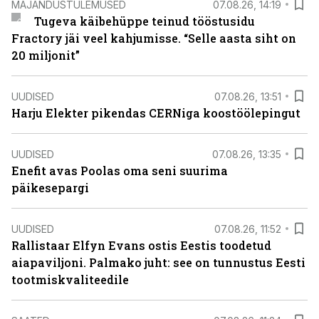
MAJANDUSTULEMUSED
07.08.26, 14:19
Tugeva käibehüppe teinud tööstusidu
Fractory jäi veel kahjumisse. “Selle aasta siht on
20 miljonit”
UUDISED
07.08.26, 13:51
Harju Elekter pikendas CERNiga koostöölepingut
UUDISED
07.08.26, 13:35
Enefit avas Poolas oma seni suurima
päikesepargi
UUDISED
07.08.26, 11:52
Rallistaar Elfyn Evans ostis Eestis toodetud
aiapaviljoni. Palmako juht: see on tunnustus Eesti
tootmiskvaliteedile