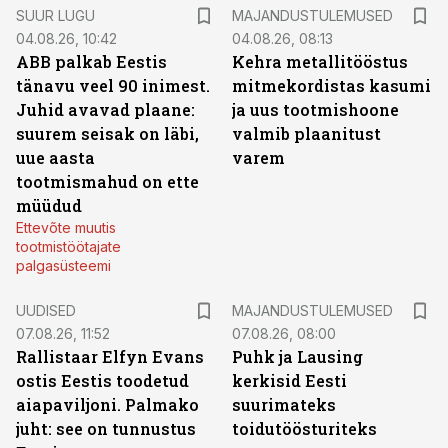
SUUR LUGU
MAJANDUSTULEMUSED
04.08.26, 10:42
04.08.26, 08:13
ABB palkab Eestis
Kehra metallitööstus
tänavu veel 90 inimest.
mitmekordistas kasumi
Juhid avavad plaane:
ja uus tootmishoone
suurem seisak on läbi,
valmib plaanitust
uue aasta
varem
tootmismahud on ette
müüdud
Ettevõte muutis
tootmistöötajate
palgasüsteemi
UUDISED
MAJANDUSTULEMUSED
07.08.26, 11:52
07.08.26, 08:00
Rallistaar Elfyn Evans
Puhk ja Lausing
ostis Eestis toodetud
kerkisid Eesti
aiapaviljoni. Palmako
suurimateks
juht: see on tunnustus
toidutöösturiteks