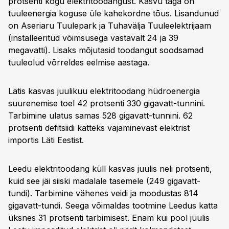
protsenti kogu elektritoodangust. Kasvu taga on
tuuleenergia koguse üle kahekordne tõus. Lisandunud
on Aseriaru Tuulepark ja Tuhavälja Tuuleelektrijaam
(installeeritud võimsusega vastavalt 24 ja 39
megavatti). Lisaks mõjutasid toodangut soodsamad
tuuleolud võrreldes eelmise aastaga.
Lätis kasvas juulikuu elektritoodang hüdroenergia
suurenemise toel 42 protsenti 330 gigavatt-tunnini.
Tarbimine ulatus samas 528 gigavatt-tunnini. 62
protsenti defitsiidi katteks vajaminevast elektrist
importis Läti Eestist.
Leedu elektritoodang küll kasvas juulis neli protsenti,
kuid see jäi siiski madalale tasemele (249 gigavatt-
tundi). Tarbimine vähenes veidi ja moodustas 814
gigavatt-tundi. Seega võimaldas tootmine Leedus katta
üksnes 31 protsenti tarbimisest. Enam kui pool juulis