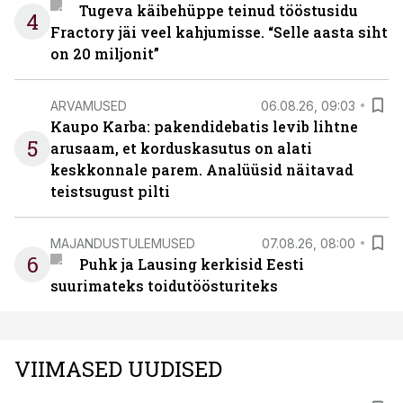
Tugeva käibehüppe teinud tööstusidu
4
Fractory jäi veel kahjumisse. “Selle aasta siht
on 20 miljonit”
ARVAMUSED
06.08.26, 09:03
Kaupo Karba: pakendidebatis levib lihtne
5
arusaam, et korduskasutus on alati
keskkonnale parem. Analüüsid näitavad
teistsugust pilti
MAJANDUSTULEMUSED
07.08.26, 08:00
6
Puhk ja Lausing kerkisid Eesti
suurimateks toidutöösturiteks
VIIMASED UUDISED