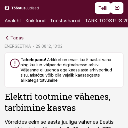
Telli
Avaleht
Kõik lood
Tööstusharud
TARK TÖÖSTUS 2
cebook
cebook
Tagasi
Twitter)
Twitter)
ENERGEETIKA
29.08.12, 13:02
kedIn
kedIn
Tähelepanu!
Artikkel on enam kui 5 aastat vana
ning kuulub väljaande digitaalsesse arhiivi.
ail
ail
Väljaanne ei uuenda ega kaasajasta arhiveeritud
sisu, mistõttu võib olla vajalik kaasaegsete
k
k
allikatega tutvumine
Elektri tootmine vähenes,
tarbimine kasvas
Võrreldes eelmise aasta juuliga vähenes Eestis