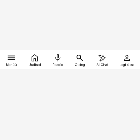
Menüü
Uudised
Raadio
Otsing
AI Chat
Logi sisse
Vana-Lõuna 39/1, 19094 Tallinn
(+372) 667 0111
toostusuudised@toostusuudised.ee
Telli
Reklaam
Firmast