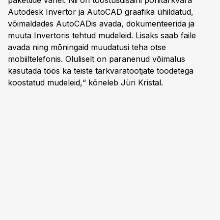
pakettide vahel. Nii on tööstusdisaini põhitarkvara
Autodesk Invertor ja AutoCAD graafika ühildatud,
võimaldades AutoCADis avada, dokumenteerida ja
muuta Invertoris tehtud mudeleid. Lisaks saab faile
avada ning mõningaid muudatusi teha otse
mobiiltelefonis. Oluliselt on paranenud võimalus
kasutada töös ka teiste tarkvaratootjate toodetega
koostatud mudeleid,“ kõneleb Jüri Kristal.