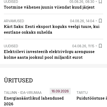
UUDISED
05.08.26, 08:30
Tootmine vähenes juunis viiendat kuud järjest
ARVAMUSED
04.08.26, 14:04
Kärt Saks: Eesti eksport koguks veelgi tuure, kui
eestlane oskaks suhelda
UUDISED
04.08.26, 11:15
Elektrilevi investeerib elektrivõrgu arengusse
kolme aasta jooksul pool miljardit eurot
ÜRITUSED
16.09.2026
TALLINN - IDA-VIRUMAA
TARTU
Energiasäästlikud lahendused
Puidutööstuse 
2026