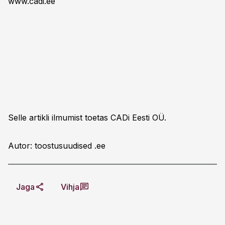
www.cadi.ee
Selle artikli ilmumist toetas CADi Eesti OÜ.
Autor: toostusuudised .ee
Jaga
Vihja