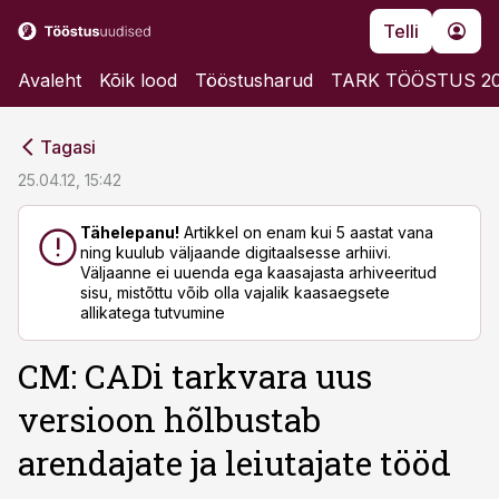
Telli
Avaleht
Kõik lood
Tööstusharud
TARK TÖÖSTUS 2
cebook
cebook
Tagasi
Twitter)
Twitter)
25.04.12, 15:42
kedIn
kedIn
Tähelepanu!
Artikkel on enam kui 5 aastat vana
ning kuulub väljaande digitaalsesse arhiivi.
ail
ail
Väljaanne ei uuenda ega kaasajasta arhiveeritud
sisu, mistõttu võib olla vajalik kaasaegsete
k
k
allikatega tutvumine
CM: CADi tarkvara uus
versioon hõlbustab
arendajate ja leiutajate tööd