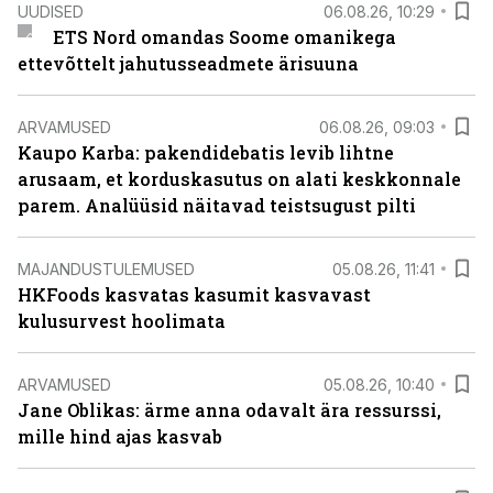
UUDISED
06.08.26, 10:29
ETS Nord omandas Soome omanikega
ettevõttelt jahutusseadmete ärisuuna
ARVAMUSED
06.08.26, 09:03
Kaupo Karba: pakendidebatis levib lihtne
arusaam, et korduskasutus on alati keskkonnale
parem. Analüüsid näitavad teistsugust pilti
MAJANDUSTULEMUSED
05.08.26, 11:41
HKFoods kasvatas kasumit kasvavast
kulusurvest hoolimata
ARVAMUSED
05.08.26, 10:40
Jane Oblikas: ärme anna odavalt ära ressurssi,
mille hind ajas kasvab