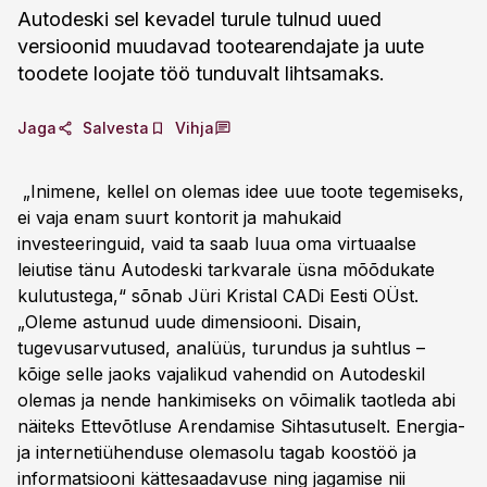
Autodeski sel kevadel turule tulnud uued
versioonid muudavad tootearendajate ja uute
toodete loojate töö tunduvalt lihtsamaks.
Jaga
Salvesta
Vihja
„Inimene, kellel on olemas idee uue toote tegemiseks,
ei vaja enam suurt kontorit ja mahukaid
investeeringuid, vaid ta saab luua oma virtuaalse
leiutise tänu Autodeski tarkvarale üsna mõõdukate
kulutustega,“ sõnab Jüri Kristal CADi Eesti OÜst.
„Oleme astunud uude dimensiooni. Disain,
tugevusarvutused, analüüs, turundus ja suhtlus –
kõige selle jaoks vajalikud vahendid on Autodeskil
olemas ja nende hankimiseks on võimalik taotleda abi
näiteks Ettevõtluse Arendamise Sihtasutuselt. Energia-
ja internetiühenduse olemasolu tagab koostöö ja
informatsiooni kättesaadavuse ning jagamise nii