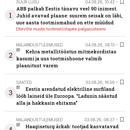
SUUR LUGU
04.08.26, 10:42
ABB palkab Eestis tänavu veel 90 inimest.
1
Juhid avavad plaane: suurem seisak on läbi,
uue aasta tootmismahud on ette müüdud
Ettevõte muutis tootmistöötajate palgasüsteemi
MAJANDUSTULEMUSED
04.08.26, 08:13
Kehra metallitööstus mitmekordistas
2
kasumi ja uus tootmishoone valmib
plaanitust varem
SAATED
03.08.26, 16:59
Eestis arendatud elektriline surfilaud
3
lööb laineid üle Euroopa. “Ladusin säästud
alla ja hakkasin ehitama”
MAJANDUSTULEMUSED
03.08.26, 08:27
Haagiseturg ärkab: tootjad kasvatavad
4