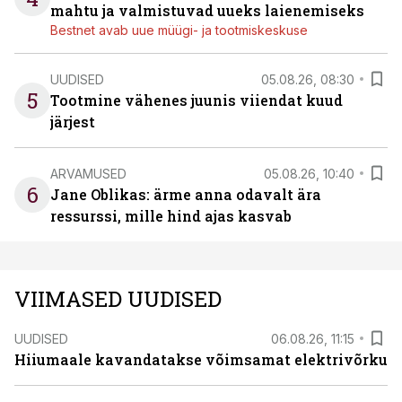
mahtu ja valmistuvad uueks laienemiseks
Bestnet avab uue müügi- ja tootmiskeskuse
UUDISED
05.08.26, 08:30
5
Tootmine vähenes juunis viiendat kuud
järjest
ARVAMUSED
05.08.26, 10:40
6
Jane Oblikas: ärme anna odavalt ära
ressurssi, mille hind ajas kasvab
VIIMASED UUDISED
UUDISED
06.08.26, 11:15
Hiiumaale kavandatakse võimsamat elektrivõrku