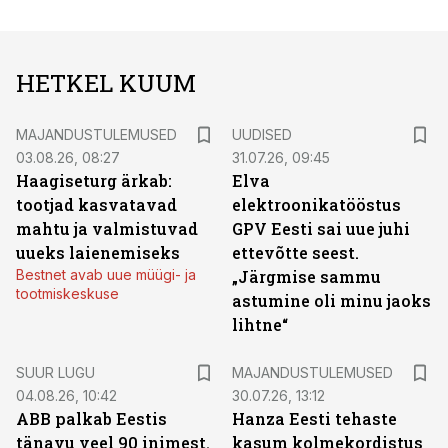
HETKEL KUUM
MAJANDUSTULEMUSED
UUDISED
03.08.26, 08:27
31.07.26, 09:45
Haagiseturg ärkab:
Elva
tootjad kasvatavad
elektroonikatööstus
mahtu ja valmistuvad
GPV Eesti sai uue juhi
uueks laienemiseks
ettevõtte seest.
Bestnet avab uue müügi- ja
„Järgmise sammu
tootmiskeskuse
astumine oli minu jaoks
lihtne“
SUUR LUGU
MAJANDUSTULEMUSED
04.08.26, 10:42
30.07.26, 13:12
ABB palkab Eestis
Hanza Eesti tehaste
tänavu veel 90 inimest.
kasum kolmekordistus