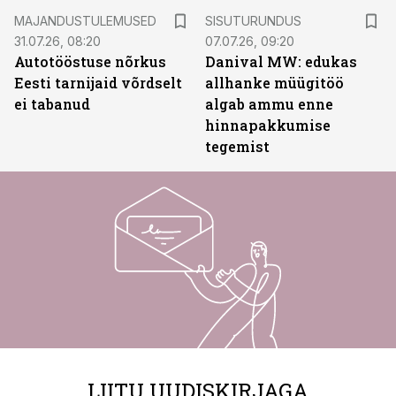
ST
MAJANDUSTULEMUSED
SISUTURUNDUS
31.07.26, 08:20
07.07.26, 09:20
Autotööstuse nõrkus
Danival MW: edukas
Eesti tarnijaid võrdselt
allhanke müügitöö
ei tabanud
algab ammu enne
hinnapakkumise
tegemist
LIITU UUDISKIRJAGA