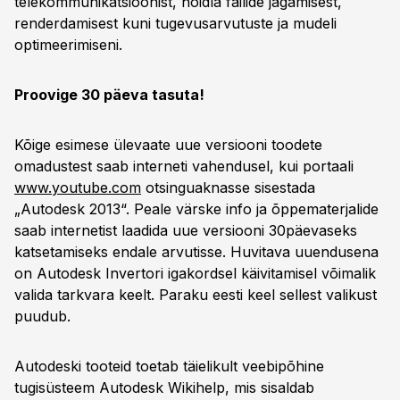
telekommunikatsioonist, hoidla failide jagamisest,
renderdamisest kuni tugevusarvutuste ja mudeli
optimeerimiseni.
Proovige 30 päeva tasuta!
Kõige esimese ülevaate uue versiooni toodete
omadustest saab interneti vahendusel, kui portaali
www.youtube.com
otsinguaknasse sisestada
„Autodesk 2013“. Peale värske info ja õppematerjalide
saab internetist laadida uue versiooni 30päevaseks
katsetamiseks endale arvutisse. Huvitava uuendusena
on Autodesk Invertori igakordsel käivitamisel võimalik
valida tarkvara keelt. Paraku eesti keel sellest valikust
puudub.
Autodeski tooteid toetab täielikult veebipõhine
tugisüsteem Autodesk Wikihelp, mis sisaldab