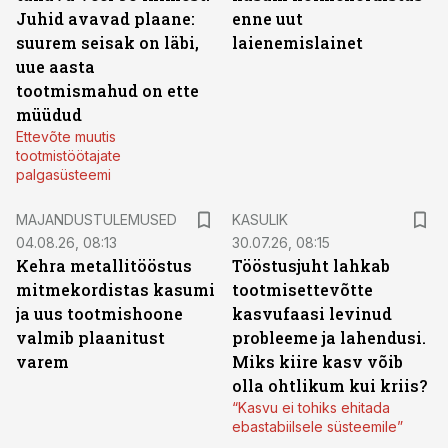
Juhid avavad plaane:
enne uut
suurem seisak on läbi,
laienemislainet
uue aasta
tootmismahud on ette
müüdud
Ettevõte muutis
tootmistöötajate
palgasüsteemi
MAJANDUSTULEMUSED
KASULIK
04.08.26, 08:13
30.07.26, 08:15
Kehra metallitööstus
Tööstusjuht lahkab
mitmekordistas kasumi
tootmisettevõtte
ja uus tootmishoone
kasvufaasi levinud
valmib plaanitust
probleeme ja lahendusi.
varem
Miks kiire kasv võib
olla ohtlikum kui kriis?
“Kasvu ei tohiks ehitada
ebastabiilsele süsteemile”