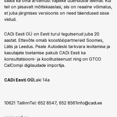
saata ka oma arvamust vajalike uuenduste teemal. Kui
teil on piisavalt mõttekaaslasi, siis on reaalne võimalus,
et juba järgmises versioonis on need täiendused sisse
viidud.
CADi Eesti OÜ on Eesti turul tegutsenud juba 20
aastat. Ettevõte omab koostööpartnereid Soomes,
Lätis ja Leedus. Peale Autodeski tarkvara levitamise ja
kasutajate toetamise pakub CADi Eesti ka
konsultatsiooni- ja koolitusteenust ning on GTCO
CalCompi digilaudade importija.
CADi Eesti OÜ
Laki 14a
10621 TallinnTel: 652 8547, 652 8561
info@cadi.ee