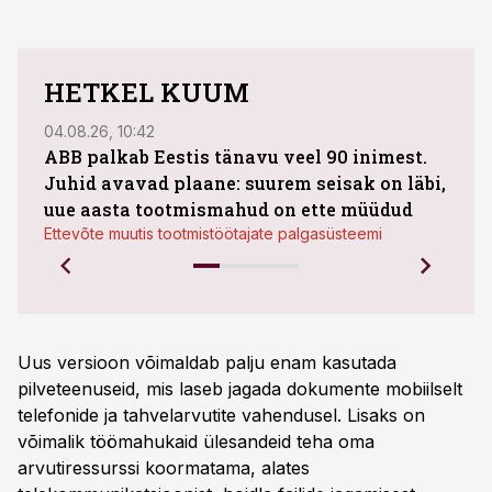
HETKEL KUUM
04.08.26, 10:42
03.08
ABB palkab Eestis tänavu veel 90 inimest.
Juhid avavad plaane: suurem seisak on läbi,
maht
uue aasta tootmismahud on ette müüdud
Bestn
Ettevõte muutis tootmistöötajate palgasüsteemi
Uus versioon võimaldab palju enam kasutada
pilveteenuseid, mis laseb jagada dokumente mobiilselt
telefonide ja tahvelarvutite vahendusel. Lisaks on
võimalik töömahukaid ülesandeid teha oma
arvutiressurssi koormatama, alates