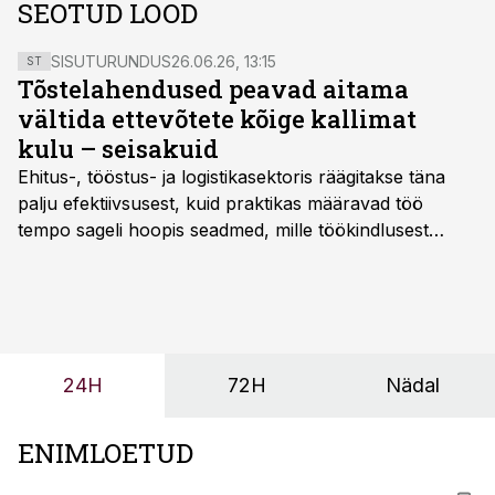
SEOTUD LOOD
SISUTURUNDUS
26.06.26, 13:15
ST
Tõstelahendused peavad aitama
vältida ettevõtete kõige kallimat
kulu – seisakuid
Ehitus-, tööstus- ja logistikasektoris räägitakse täna
palju efektiivsusest, kuid praktikas määravad töö
tempo sageli hoopis seadmed, mille töökindlusest
sõltub kogu objekti või tootmise sujuvus. Kui tõstuk
seisab, töö katkeb või masin ei vasta töötingimustele,
ei tähenda see ettevõtte jaoks ainult tehnilist
probleemi, vaid otsest rahalist kulu, venivaid tähtaegu
ja suuremaid riske tööohutusele.
24H
72H
Nädal
ENIMLOETUD