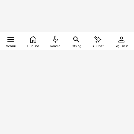
Menüü
Uudised
Raadio
Otsing
AI Chat
Logi sisse
Vana-Lõuna 39/1, 19094 Tallinn
(+372) 667 0111
toostusuudised@toostusuudised.ee
Telli
Reklaam
Firmast
Sisu kasutamisõigused
Ajakirjaniku