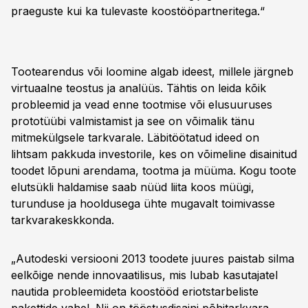
praeguste kui ka tulevaste koostööpartneritega.“
Tootearendus või loomine algab ideest, millele järgneb
virtuaalne teostus ja analüüs. Tähtis on leida kõik
probleemid ja vead enne tootmise või elusuuruses
prototüübi valmistamist ja see on võimalik tänu
mitmekülgsele tarkvarale. Läbitöötatud ideed on
lihtsam pakkuda investorile, kes on võimeline disainitud
toodet lõpuni arendama, tootma ja müüma. Kogu toote
elutsükli haldamise saab nüüd liita koos müügi,
turunduse ja hooldusega ühte mugavalt toimivasse
tarkvarakeskkonda.
„Autodeski versiooni 2013 toodete juures paistab silma
eelkõige nende innovaatilisus, mis lubab kasutajatel
nautida probleemideta koostööd eriotstarbeliste