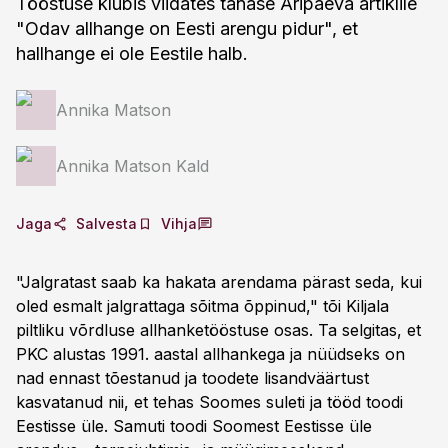
Tööstuse klubis viidates tänase Äripäeva artiklile
"Odav allhange on Eesti arengu pidur", et
hallhange ei ole Eestile halb.
Annika Matson
Annika Matson Kald
Jaga
Salvesta
Vihja
"Jalgratast saab ka hakata arendama pärast seda, kui
oled esmalt jalgrattaga sõitma õppinud," tõi Kiljala
piltliku võrdluse allhanketööstuse osas. Ta selgitas, et
PKC alustas 1991. aastal allhankega ja nüüdseks on
nad ennast tõestanud ja toodete lisandväärtust
kasvatanud nii, et tehas Soomes suleti ja tööd toodi
Eestisse üle. Samuti toodi Soomest Eestisse üle