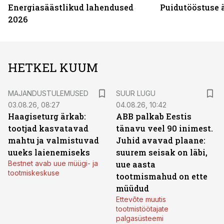
Energiasäästlikud lahendused
Puidutööstuse 
2026
HETKEL KUUM
MAJANDUSTULEMUSED
SUUR LUGU
03.08.26, 08:27
04.08.26, 10:42
Haagiseturg ärkab:
ABB palkab Eestis
tootjad kasvatavad
tänavu veel 90 inimest.
mahtu ja valmistuvad
Juhid avavad plaane:
uueks laienemiseks
suurem seisak on läbi,
Bestnet avab uue müügi- ja
uue aasta
tootmiskeskuse
tootmismahud on ette
müüdud
Ettevõte muutis
tootmistöötajate
palgasüsteemi