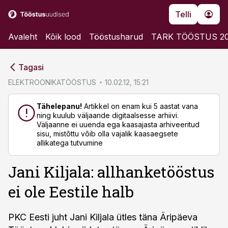
Telli
Avaleht
Kõik lood
Tööstusharud
TARK TÖÖSTUS 2
cebook
cebook
Tagasi
Twitter)
Twitter)
ELEKTROONIKATÖÖSTUS
10.02.12, 15:21
kedIn
kedIn
Tähelepanu!
Artikkel on enam kui 5 aastat vana
ning kuulub väljaande digitaalsesse arhiivi.
ail
ail
Väljaanne ei uuenda ega kaasajasta arhiveeritud
sisu, mistõttu võib olla vajalik kaasaegsete
k
k
allikatega tutvumine
Jani Kiljala: allhanketööstus
ei ole Eestile halb
PKC Eesti juht Jani Kiljala ütles täna Äripäeva