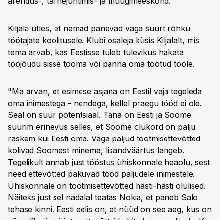
arendus-, tarnejuhtimis- ja müügimeeskond.
Kiljala ütles, et nemad panevad väga suurt rõhku
töötajate koolitusele. Klubi osaleja küsis Kiljalalt, mis
tema arvab, kas Eestisse tuleb tulevikus hakata
tööjõudu sisse tooma või panna oma töötud tööle.
"Ma arvan, et esimese asjana on Eestil vaja tegeleda
oma inimestega - nendega, kellel praegu tööd ei ole.
Seal on suur potentsiaal. Täna on Eesti ja Soome
suurim erinevus selles, et Soome olukord on palju
raskem kui Eesti oma. Väga paljud tootmisettevõtted
kolivad Soomest minema, lisandväärtus langeb.
Tegelikult annab just tööstus ühiskonnale heaolu, sest
need ettevõtted pakuvad tööd paljudele inimestele.
Ühiskonnale on tootmisettevõtted hästi-hästi olulised.
Näiteks just sel nädalal teatas Nokia, et paneb Salo
tehase kinni. Eesti eelis on, et nüüd on see aeg, kus on