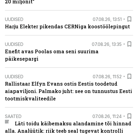
20 miljonit”
UUDISED
07.08.26, 13:51
Harju Elekter pikendas CERNiga koostöölepingut
UUDISED
07.08.26, 13:35
Enefit avas Poolas oma seni suurima
päikesepargi
UUDISED
07.08.26, 11:52
Rallistaar Elfyn Evans ostis Eestis toodetud
aiapaviljoni. Palmako juht: see on tunnustus Eesti
tootmiskvaliteedile
SAATED
07.08.26, 11:24
Läti toidu käibemaksu alandamine tõi hinnad
alla. Analüütik: riik teeb seal tugevat kontrolli