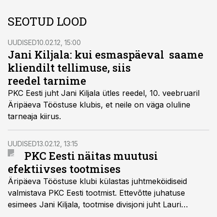
SEOTUD LOOD
UUDISED
10.02.12, 15:00
Jani Kiljala: kui esmaspäeval saame
kliendilt tellimuse, siis
reedel tarnime
PKC Eesti juht Jani Kiljala ütles reedel, 10. veebruaril
Äripäeva Tööstuse klubis, et neile on väga oluline
tarneaja kiirus.
UUDISED
13.02.12, 13:15
PKC Eesti näitas muutusi
efektiivses tootmises
Äripäeva Tööstuse klubi külastas juhtmeköidiseid
valmistava PKC Eesti tootmist. Ettevõtte juhatuse
esimees Jani Kiljala, tootmise divisjoni juht Lauri
Rohtoja ja tootmise arendusjuht Rain Lindus rääkisid