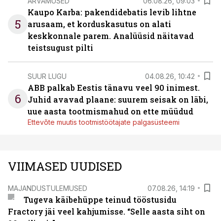
ARVAMUSED
06.08.26, 09:03
Kaupo Karba: pakendidebatis levib lihtne
5
arusaam, et korduskasutus on alati
keskkonnale parem. Analüüsid näitavad
teistsugust pilti
SUUR LUGU
04.08.26, 10:42
ABB palkab Eestis tänavu veel 90 inimest.
6
Juhid avavad plaane: suurem seisak on läbi,
uue aasta tootmismahud on ette müüdud
Ettevõte muutis tootmistöötajate palgasüsteemi
VIIMASED UUDISED
MAJANDUSTULEMUSED
07.08.26, 14:19
Tugeva käibehüppe teinud tööstusidu
Fractory jäi veel kahjumisse. “Selle aasta siht on