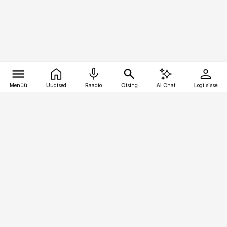
Menüü
Uudised
Raadio
Otsing
AI Chat
Logi sisse
Vana-Lõuna 39/1, 19094 Tallinn
(+372) 667 0111
toostusuudised@toostusuudised.ee
Telli
Reklaam
Firmast