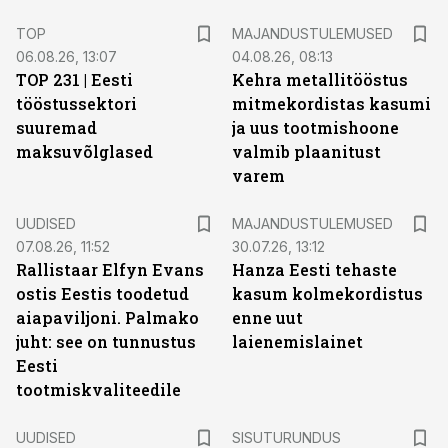
TOP
MAJANDUSTULEMUSED
06.08.26, 13:07
04.08.26, 08:13
TOP 231 | Eesti
Kehra metallitööstus
tööstussektori
mitmekordistas kasumi
suuremad
ja uus tootmishoone
maksuvõlglased
valmib plaanitust
varem
UUDISED
MAJANDUSTULEMUSED
07.08.26, 11:52
30.07.26, 13:12
Rallistaar Elfyn Evans
Hanza Eesti tehaste
ostis Eestis toodetud
kasum kolmekordistus
aiapaviljoni. Palmako
enne uut
juht: see on tunnustus
laienemislainet
Eesti
tootmiskvaliteedile
ST
UUDISED
SISUTURUNDUS