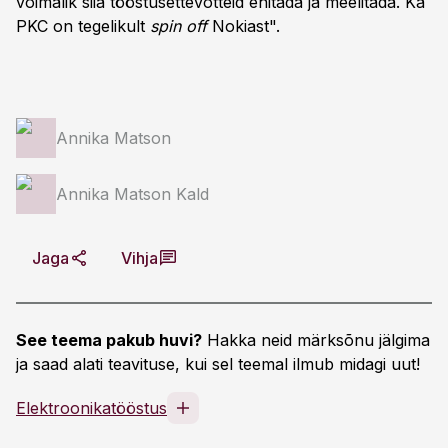
võimalik siia tööstusettevõtteid ehitada ja meelitada. Ka
PKC on tegelikult
spin off
Nokiast".
Annika Matson
Annika Matson Kald
Jaga
Vihja
See teema pakub huvi?
Hakka neid märksõnu jälgima
ja saad alati teavituse, kui sel teemal ilmub midagi uut!
Elektroonikatööstus