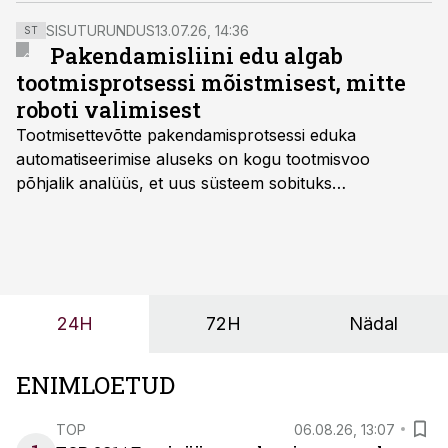
muudatustest ettevõtte struktuuris ja tootmises, mis
SISUTURUNDUS
13.07.26, 14:36
ST
aitasid majanduslanguses kiirelt mahtusid kaotanud
Pakendamisliini edu algab
ettevõttes hoida kasumlikkust. Üritusel osales ligi 30
tootmisprotsessi mõistmisest, mitte
inimest, kellele näidati ka PKC Eesti töökorraldust
roboti valimisest
tootmises.
Tootmisettevõtte pakendamisprotsessi eduka
automatiseerimise aluseks on kogu tootmisvoo
põhjalik analüüs, et uus süsteem sobituks
olemasolevasse keskkonda, aitaks vähendada
tööjõuvajadust ning oleks valmis ka ettevõtte
tulevasteks arenguteks. Lihtsalt roboti lisamine
enamasti oodatud tulemust ei too, nendib tootmise ja
tööstuse automatiseerimislahenduste arendaja Smitech
24H
72H
Nädal
OÜ tegevjuht Sander Mitendorf.
ENIMLOETUD
TOP
06.08.26, 13:07