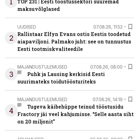
1
TOP 231 | Eesti tööstussektori suuremad
maksuvõlglased
UUDISED
07.08.26, 11:52
Rallistaar Elfyn Evans ostis Eestis toodetud
2
aiapaviljoni. Palmako juht: see on tunnustus
Eesti tootmiskvaliteedile
MAJANDUSTULEMUSED
07.08.26, 08:00
3
Puhk ja Lausing kerkisid Eesti
suurimateks toidutöösturiteks
MAJANDUSTULEMUSED
07.08.26, 14:19
Tugeva käibehüppe teinud tööstusidu
4
Fractory jäi veel kahjumisse. “Selle aasta siht
on 20 miljonit”