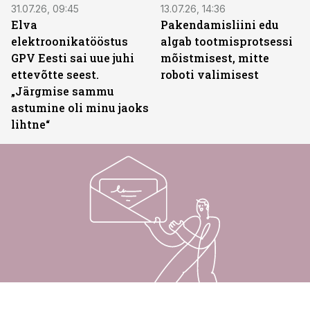
31.07.26, 09:45
13.07.26, 14:36
Elva
Pakendamisliini edu
elektroonikatööstus
algab tootmisprotsessi
GPV Eesti sai uue juhi
mõistmisest, mitte
ettevõtte seest.
roboti valimisest
„Järgmise sammu
astumine oli minu jaoks
lihtne“