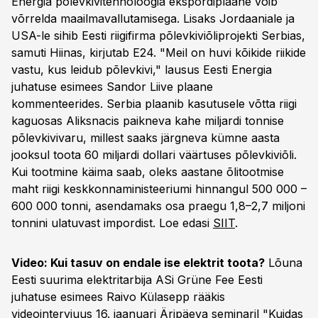
Energia põlevkivitehnoloogia ekspordiplaane võib
võrrelda maailmavallutamisega. Lisaks Jordaaniale ja
USA-le sihib Eesti riigifirma põlevkiviõliprojekti Serbias,
samuti Hiinas, kirjutab E24. "Meil on huvi kõikide riikide
vastu, kus leidub põlevkivi," lausus Eesti Energia
juhatuse esimees Sandor Liive plaane
kommenteerides. Serbia plaanib kasutusele võtta riigi
kaguosas Aliksnacis paikneva kahe miljardi tonnise
põlevkivivaru, millest saaks järgneva kümne aasta
jooksul toota 60 miljardi dollari väärtuses põlevkiviõli.
Kui tootmine käima saab, oleks aastane õlitootmise
maht riigi keskkonnaministeeriumi hinnangul 500 000 –
600 000 tonni, asendamaks osa praegu 1,8–2,7 miljoni
tonnini ulatuvast impordist. Loe edasi
SIIT
.
Video: Kui tasuv on endale ise elektrit toota?
Lõuna
Eesti suurima elektritarbija ASi Grüne Fee Eesti
juhatuse esimees Raivo Külasepp rääkis
videointervjuus 16. jaanuari Äripäeva seminaril "Kuidas