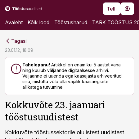
Telli
Avaleht
Kõik lood
Tööstusharud
TARK TÖÖSTUS 2
cebook
cebook
Tagasi
Twitter)
Twitter)
23.01.12, 18:09
kedIn
kedIn
Tähelepanu!
Artikkel on enam kui 5 aastat vana
ning kuulub väljaande digitaalsesse arhiivi.
ail
ail
Väljaanne ei uuenda ega kaasajasta arhiveeritud
sisu, mistõttu võib olla vajalik kaasaegsete
k
k
allikatega tutvumine
Kokkuvõte 23. jaanuari
tööstusuudistest
Kokkuvõte tööstussektorile olulistest uudistest