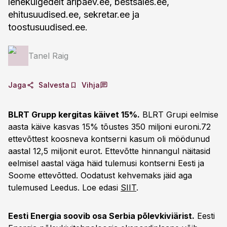
lehekülgedelt aripaev.ee, bestsales.ee,
ehitusuudised.ee, sekretar.ee ja
toostusuudised.ee.
Tanel Raig
Jaga
Salvesta
Vihja
BLRT Grupp kergitas käivet 15%.
BLRT Grupi eelmise
aasta käive kasvas 15% tõustes 350 miljoni euroni.72
ettevõttest koosneva kontserni kasum oli möödunud
aastal 12,5 miljonit eurot. Ettevõtte hinnangul näitasid
eelmisel aastal väga häid tulemusi kontserni Eesti ja
Soome ettevõtted. Oodatust kehvemaks jäid aga
tulemused Leedus. Loe edasi
SIIT
.
Eesti Energia soovib osa Serbia põlevkiviärist.
Eesti