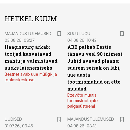
HETKEL KUUM
MAJANDUSTULEMUSED
SUUR LUGU
03.08.26, 08:27
04.08.26, 10:42
Haagiseturg ärkab:
ABB palkab Eestis
tootjad kasvatavad
tänavu veel 90 inimest.
mahtu ja valmistuvad
Juhid avavad plaane:
uueks laienemiseks
suurem seisak on läbi,
Bestnet avab uue müügi- ja
uue aasta
tootmiskeskuse
tootmismahud on ette
müüdud
Ettevõte muutis
tootmistöötajate
palgasüsteemi
UUDISED
MAJANDUSTULEMUSED
31.07.26, 09:45
04.08.26, 08:13