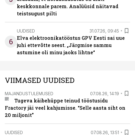
keskkonnale parem. Analüüsid näitavad
teistsugust pilti
UUDISED
31.07.26, 09:45
Elva elektroonikatööstus GPV Eesti sai uue
6
juhi ettevõtte seest. „Järgmise sammu
astumine oli minu jaoks lihtne“
VIIMASED UUDISED
MAJANDUSTULEMUSED
07.08.26, 14:19
Tugeva käibehüppe teinud tööstusidu
Fractory jäi veel kahjumisse. “Selle aasta siht on
20 miljonit”
UUDISED
07.08.26, 13:51