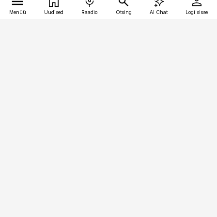
Menüü
Uudised
Raadio
Otsing
AI Chat
Logi sisse
Vana-Lõuna 39/1, 19094 Tallinn
(+372) 667 0111
toostusuudised@toostusuudised.ee
Telli
Reklaam
Firmast
Sisu kasutamisõigused
Ajakirjaniku
eetikakoodeks
Üldtingimused
Privaatsustingimused
Küpsiste poliitika
KKK
Eesti Meediaettevõtete
Eelistuste haldamine
Liit