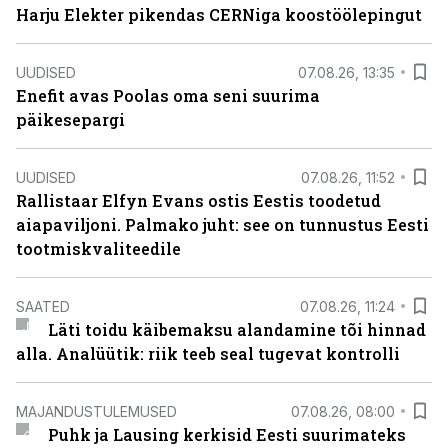
Harju Elekter pikendas CERNiga koostöölepingut
UUDISED
07.08.26, 13:35
Enefit avas Poolas oma seni suurima
päikesepargi
UUDISED
07.08.26, 11:52
Rallistaar Elfyn Evans ostis Eestis toodetud
aiapaviljoni. Palmako juht: see on tunnustus Eesti
tootmiskvaliteedile
SAATED
07.08.26, 11:24
Läti toidu käibemaksu alandamine tõi hinnad
alla. Analüütik: riik teeb seal tugevat kontrolli
MAJANDUSTULEMUSED
07.08.26, 08:00
Puhk ja Lausing kerkisid Eesti suurimateks