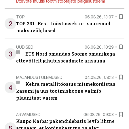
Ettevõte muutis tootmistöötajate palgasüsteemi
TOP
06.08.26, 13:07
2
TOP 231 | Eesti tööstussektori suuremad
maksuvõlglased
UUDISED
06.08.26, 10:29
3
ETS Nord omandas Soome omanikega
ettevõttelt jahutusseadmete ärisuuna
MAJANDUSTULEMUSED
04.08.26, 08:13
Kehra metallitööstus mitmekordistas
4
kasumi ja uus tootmishoone valmib
plaanitust varem
ARVAMUSED
06.08.26, 09:03
Kaupo Karba: pakendidebatis levib lihtne
5
arusaam, et korduskasutus on alati