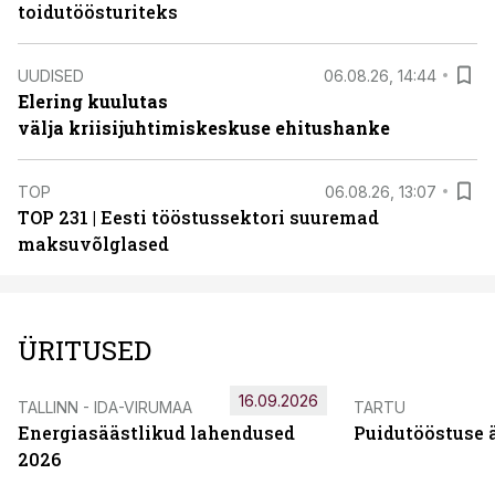
toidutöösturiteks
UUDISED
06.08.26, 14:44
Elering kuulutas
välja kriisijuhtimiskeskuse ehitushanke
TOP
06.08.26, 13:07
TOP 231 | Eesti tööstussektori suuremad
maksuvõlglased
ÜRITUSED
16.09.2026
TALLINN - IDA-VIRUMAA
TARTU
Energiasäästlikud lahendused
Puidutööstuse 
2026