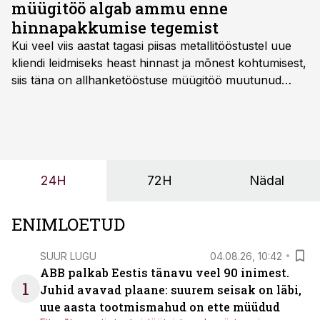
müügitöö algab ammu enne
hinnapakkumise tegemist
Kui veel viis aastat tagasi piisas metallitööstustel uue
kliendi leidmiseks heast hinnast ja mõnest kohtumisest,
siis täna on allhanketööstuse müügitöö muutunud
märksa pikemaks ja süsteemsemaks. Konkurents on
kasvanud, kliendid kaaluvad otsuseid põhjalikumalt
ning partnerit ei valita enam ainult tootmisvõimekuse
või hinnakirja järgi.
24H
72H
Nädal
ENIMLOETUD
SUUR LUGU
04.08.26, 10:42
ABB palkab Eestis tänavu veel 90 inimest.
1
Juhid avavad plaane: suurem seisak on läbi,
uue aasta tootmismahud on ette müüdud