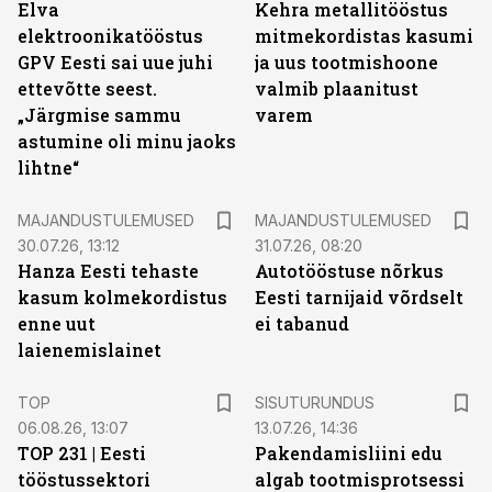
Elva
Kehra metallitööstus
elektroonikatööstus
mitmekordistas kasumi
GPV Eesti sai uue juhi
ja uus tootmishoone
ettevõtte seest.
valmib plaanitust
„Järgmise sammu
varem
astumine oli minu jaoks
lihtne“
MAJANDUSTULEMUSED
MAJANDUSTULEMUSED
30.07.26, 13:12
31.07.26, 08:20
Hanza Eesti tehaste
Autotööstuse nõrkus
kasum kolmekordistus
Eesti tarnijaid võrdselt
enne uut
ei tabanud
laienemislainet
ST
TOP
SISUTURUNDUS
06.08.26, 13:07
13.07.26, 14:36
TOP 231 | Eesti
Pakendamisliini edu
tööstussektori
algab tootmisprotsessi