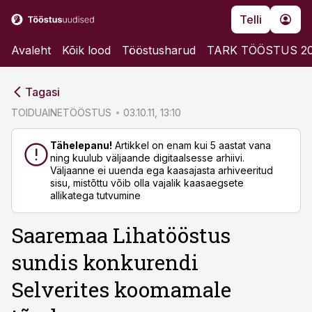
Telli
Avaleht
Kõik lood
Tööstusharud
TARK TÖÖSTUS 2
cebook
cebook
Tagasi
Twitter)
Twitter)
TOIDUAINETÖÖSTUS
03.10.11, 13:10
kedIn
kedIn
Tähelepanu!
Artikkel on enam kui 5 aastat vana
ning kuulub väljaande digitaalsesse arhiivi.
ail
ail
Väljaanne ei uuenda ega kaasajasta arhiveeritud
sisu, mistõttu võib olla vajalik kaasaegsete
k
k
allikatega tutvumine
Saaremaa Lihatööstus
sundis konkurendi
Selverites koomamale