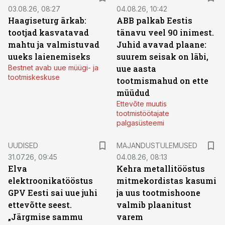
03.08.26, 08:27
04.08.26, 10:42
Haagiseturg ärkab:
ABB palkab Eestis
tootjad kasvatavad
tänavu veel 90 inimest.
mahtu ja valmistuvad
Juhid avavad plaane:
uueks laienemiseks
suurem seisak on läbi,
Bestnet avab uue müügi- ja
uue aasta
tootmiskeskuse
tootmismahud on ette
müüdud
Ettevõte muutis
tootmistöötajate
palgasüsteemi
UUDISED
MAJANDUSTULEMUSED
31.07.26, 09:45
04.08.26, 08:13
Elva
Kehra metallitööstus
elektroonikatööstus
mitmekordistas kasumi
GPV Eesti sai uue juhi
ja uus tootmishoone
ettevõtte seest.
valmib plaanitust
„Järgmise sammu
varem