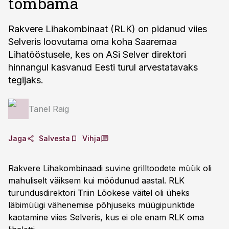
tõmbama
Rakvere Lihakombinaat (RLK) on pidanud viies
Selveris loovutama oma koha Saaremaa
Lihatööstusele, kes on ASi Selver direktori
hinnangul kasvanud Eesti turul arvestatavaks
tegijaks.
Tanel Raig
Jaga
Salvesta
Vihja
Rakvere Lihakombinaadi suvine grilltoodete müük oli
mahuliselt väiksem kui möödunud aastal. RLK
turundusdirektori Triin Lõokese väitel oli üheks
läbimüügi vähenemise põhjuseks müügipunktide
kaotamine viies Selveris, kus ei ole enam RLK oma