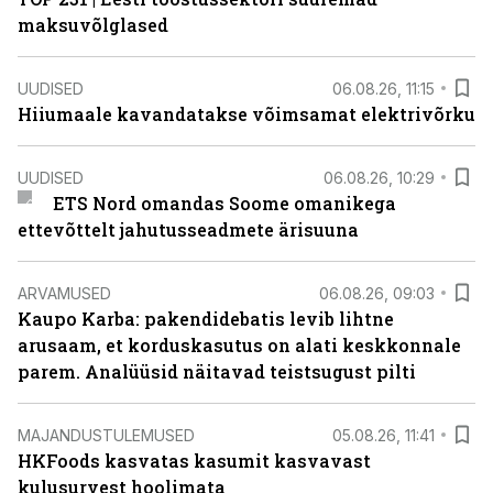
maksuvõlglased
UUDISED
06.08.26, 11:15
Hiiumaale kavandatakse võimsamat elektrivõrku
UUDISED
06.08.26, 10:29
ETS Nord omandas Soome omanikega
ettevõttelt jahutusseadmete ärisuuna
ARVAMUSED
06.08.26, 09:03
Kaupo Karba: pakendidebatis levib lihtne
arusaam, et korduskasutus on alati keskkonnale
parem. Analüüsid näitavad teistsugust pilti
MAJANDUSTULEMUSED
05.08.26, 11:41
HKFoods kasvatas kasumit kasvavast
kulusurvest hoolimata