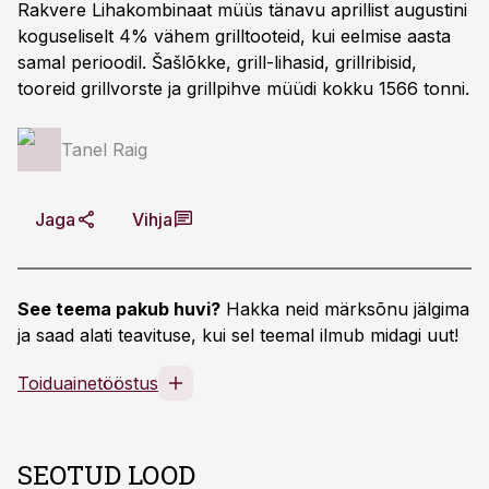
Rakvere Lihakombinaat müüs tänavu aprillist augustini
koguseliselt 4% vähem grilltooteid, kui eelmise aasta
samal perioodil. Šašlõkke, grill-lihasid, grillribisid,
tooreid grillvorste ja grillpihve müüdi kokku 1566 tonni.
Tanel Raig
Jaga
Vihja
See teema pakub huvi?
Hakka neid märksõnu jälgima
ja saad alati teavituse, kui sel teemal ilmub midagi uut!
Toiduainetööstus
SEOTUD LOOD