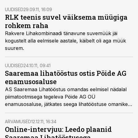
UUDISED
29.09.11, 16:09
RLK teenis suvel väiksema müügiga
rohkem raha
Rakvere Lihakombinaadi tänavune suvemüük jäi
kogustelt alla eelmisele aastale, käibelt oli aga müük
suurem.
UUDISED
24.10.11, 09:41
Saaremaa lihatööstus ostis Pöide AG
enamusosaluse
AS Saaremaa Lihatööstus omandas eelmisel nädalal
piimatootmisega tegeleva Pöide AG OÜ
enamusosaluse, jätkates seega lihatööstuse omanike
plaani suurenda ettevõtte toorainebaasi ja söödamaid.
ARVAMUSED
12.12.11, 16:34
Online-intervjuu: Leedo plaanid
Saaremaa Lihatööstusega