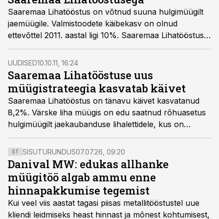
Saaremaa Lihatööstus on võtnud suuna hulgimüügilt
jaemüügile. Valmistoodete käibekasv on olnud
ettevõttel 2011. aastal ligi 10%. Saaremaa Lihatööstuse
juhatuse liige Kristjan Leedo vastas küsimustele, mida
plaanib ettevõte 2012. aastal.
UUDISED
10.10.11, 16:24
Saaremaa Lihatööstuse uus
müügistrateegia kasvatab käivet
Saaremaa Lihatööstus on tänavu käivet kasvatanud
8,2%. Värske liha müügis on edu saatnud rõhuasetus
hulgimüügilt jaekaubanduse lihalettidele, kus on
suudetud enda kätte saada Selverites varem Rakvere
Lihakombinaadile kuulunud lihaletid.
SISUTURUNDUS
07.07.26, 09:20
ST
Danival MW: edukas allhanke
müügitöö algab ammu enne
hinnapakkumise tegemist
Kui veel viis aastat tagasi piisas metallitööstustel uue
kliendi leidmiseks heast hinnast ja mõnest kohtumisest,