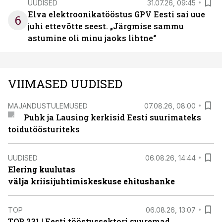
UUDISED
31.07.26, 09:45
Elva elektroonikatööstus GPV Eesti sai uue
6
juhi ettevõtte seest. „Järgmise sammu
astumine oli minu jaoks lihtne“
VIIMASED UUDISED
MAJANDUSTULEMUSED
07.08.26, 08:00
Puhk ja Lausing kerkisid Eesti suurimateks
toidutöösturiteks
UUDISED
06.08.26, 14:44
Elering kuulutas
välja kriisijuhtimiskeskuse ehitushanke
TOP
06.08.26, 13:07
TOP 231 | Eesti tööstussektori suuremad