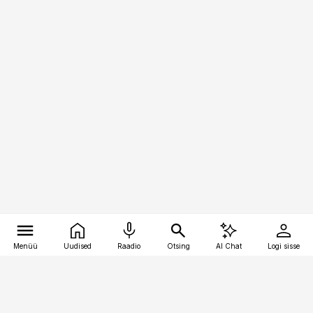
Menüü
Uudised
Raadio
Otsing
AI Chat
Logi sisse
Vana-Lõuna 39/1, 19094 Tallinn