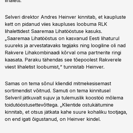
lihaletti.
Selveri direktor Andres Heinver kinnitab, et kaupluste
kett on pidanud viies kaupluses loobuma RLK
lihalettidest Saaremaa Lihatööstuse kasuks.
„Saaremaa Lihatööstus on kasvanud Eesti lihaturul
suureks ja arvestatavaks tegijaks ning loogiline oli nad
Rakvere Lihakombinaadi kõrval oma partnerite ringi
kaasata. Paraku tähendas see tõepoolest Rakverele
viiest lihaletist loobumist,“ tunnistab Heinver.
Samas on tema sõnul kliendid mitmekesisemast
sortimendist võitnud. Samuti on tema kinnitusel
Selveril jätkuvalt sujuv ja tulemuslik koostöö mõlema
toidutööstusettevõttega. „Klientide ostukäitumine
kinnitab, et otsus jätkata kahe suure kohaliku tootjaga,
on end igati õigustanud, on Heinver kindel.