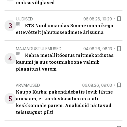
maksuvõlglased
UUDISED
06.08.26, 10:29
3
ETS Nord omandas Soome omanikega
ettevõttelt jahutusseadmete ärisuuna
MAJANDUSTULEMUSED
04.08.26, 08:13
Kehra metallitööstus mitmekordistas
4
kasumi ja uus tootmishoone valmib
plaanitust varem
ARVAMUSED
06.08.26, 09:03
Kaupo Karba: pakendidebatis levib lihtne
5
arusaam, et korduskasutus on alati
keskkonnale parem. Analüüsid näitavad
teistsugust pilti