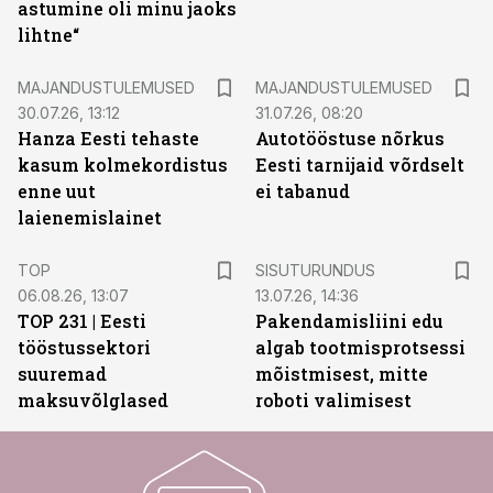
astumine oli minu jaoks
lihtne“
MAJANDUSTULEMUSED
MAJANDUSTULEMUSED
30.07.26, 13:12
31.07.26, 08:20
Hanza Eesti tehaste
Autotööstuse nõrkus
kasum kolmekordistus
Eesti tarnijaid võrdselt
enne uut
ei tabanud
laienemislainet
ST
TOP
SISUTURUNDUS
06.08.26, 13:07
13.07.26, 14:36
TOP 231 | Eesti
Pakendamisliini edu
tööstussektori
algab tootmisprotsessi
suuremad
mõistmisest, mitte
maksuvõlglased
roboti valimisest