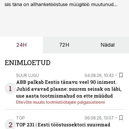
siis täna on allhanketööstuse müügitöö muutunud
märksa pikemaks ja süsteemsemaks. Konkurents on
kasvanud, kliendid kaaluvad otsuseid põhjalikumalt
ning partnerit ei valita enam ainult tootmisvõimekuse
või hinnakirja järgi.
24H
72H
Nädal
ENIMLOETUD
SUUR LUGU
04.08.26, 10:42
ABB palkab Eestis tänavu veel 90 inimest.
1
Juhid avavad plaane: suurem seisak on läbi,
uue aasta tootmismahud on ette müüdud
Ettevõte muutis tootmistöötajate palgasüsteemi
TOP
06.08.26, 13:07
2
TOP 231 | Eesti tööstussektori suuremad