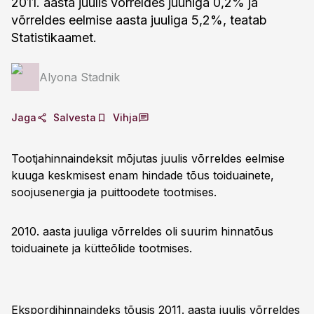
2011. aasta juulis võrreldes juuniga 0,2% ja
võrreldes eelmise aasta juuliga 5,2%, teatab
Statistikaamet.
Alyona Stadnik
Jaga
Salvesta
Vihja
Tootjahinnaindeksit mõjutas juulis võrreldes eelmise
kuuga keskmisest enam hindade tõus toiduainete,
soojusenergia ja puittoodete tootmises.
2010. aasta juuliga võrreldes oli suurim hinnatõus
toiduainete ja kütteõlide tootmises.
Ekspordihinnaindeks tõusis 2011. aasta juulis võrreldes