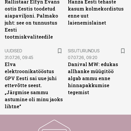
Rallistaar Elfyn Evans
Hanza Eesti tehaste
ostis Eestis toodetud
kasum kolmekordistus
aiapaviljoni. Palmako
enne uut
juht: see on tunnustus
laienemislainet
Eesti
tootmiskvaliteedile
ST
UUDISED
SISUTURUNDUS
31.07.26, 09:45
07.07.26, 09:20
Elva
Danival MW: edukas
elektroonikatööstus
allhanke müügitöö
GPV Eesti sai uue juhi
algab ammu enne
ettevõtte seest.
hinnapakkumise
„Järgmise sammu
tegemist
astumine oli minu jaoks
lihtne“