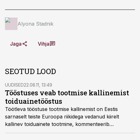
Alyona Stadnik
Jaga
Vihja
SEOTUD LOOD
UUDISED
22.08.11, 13:49
Tööstuses veab tootmise kallinemist
toiduainetööstus
Töötleva tööstuse tootmise kallinemist on Eestis
sarnaselt teiste Euroopa riikidega vedanud kiirelt
kallinev toiduainete tootmine, kommenteerib
majandus- ja kommunikatsiooniministeerium täna
avaldatud statistikaameti tootjahinnaindeksi tõusu.