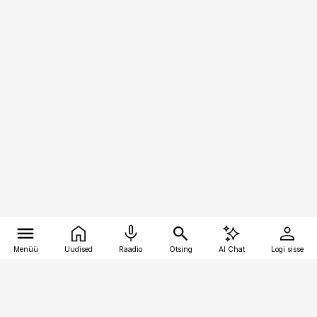
Menüü
Uudised
Raadio
Otsing
AI Chat
Logi sisse
Vana-Lõuna 39/1, 19094 Tallinn