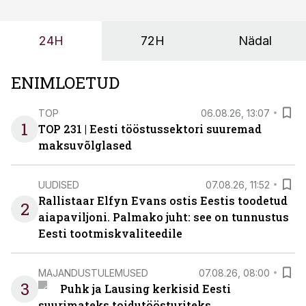
või hinnakirja järgi.
24H
72H
Nädal
ENIMLOETUD
TOP
06.08.26, 13:07
1
TOP 231 | Eesti tööstussektori suuremad
maksuvõlglased
UUDISED
07.08.26, 11:52
Rallistaar Elfyn Evans ostis Eestis toodetud
2
aiapaviljoni. Palmako juht: see on tunnustus
Eesti tootmiskvaliteedile
MAJANDUSTULEMUSED
07.08.26, 08:00
3
Puhk ja Lausing kerkisid Eesti
suurimateks toidutöösturiteks