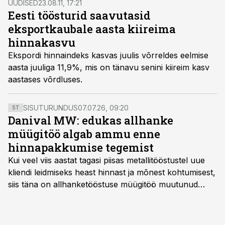
UUDISED
23.08.11, 17:21
Eesti töösturid saavutasid
eksportkaubale aasta kiireima
hinnakasvu
Ekspordi hinnaindeks kasvas juulis võrreldes eelmise
aasta juuliga 11,9%, mis on tänavu senini kiireim kasv
aastases võrdluses.
SISUTURUNDUS
07.07.26, 09:20
ST
Danival MW: edukas allhanke
müügitöö algab ammu enne
hinnapakkumise tegemist
Kui veel viis aastat tagasi piisas metallitööstustel uue
kliendi leidmiseks heast hinnast ja mõnest kohtumisest,
siis täna on allhanketööstuse müügitöö muutunud
märksa pikemaks ja süsteemsemaks. Konkurents on
kasvanud, kliendid kaaluvad otsuseid põhjalikumalt
ning partnerit ei valita enam ainult tootmisvõimekuse