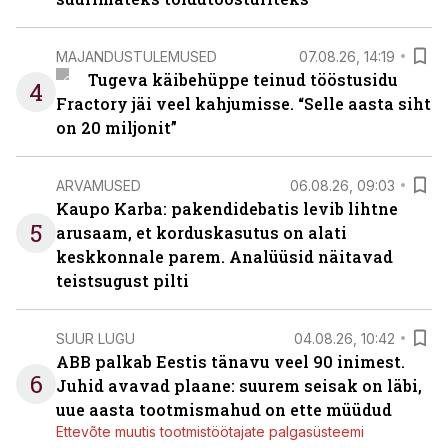
MAJANDUSTULEMUSED
07.08.26, 14:19
Tugeva käibehüppe teinud tööstusidu
4
Fractory jäi veel kahjumisse. “Selle aasta siht
on 20 miljonit”
ARVAMUSED
06.08.26, 09:03
Kaupo Karba: pakendidebatis levib lihtne
5
arusaam, et korduskasutus on alati
keskkonnale parem. Analüüsid näitavad
teistsugust pilti
SUUR LUGU
04.08.26, 10:42
ABB palkab Eestis tänavu veel 90 inimest.
6
Juhid avavad plaane: suurem seisak on läbi,
uue aasta tootmismahud on ette müüdud
Ettevõte muutis tootmistöötajate palgasüsteemi