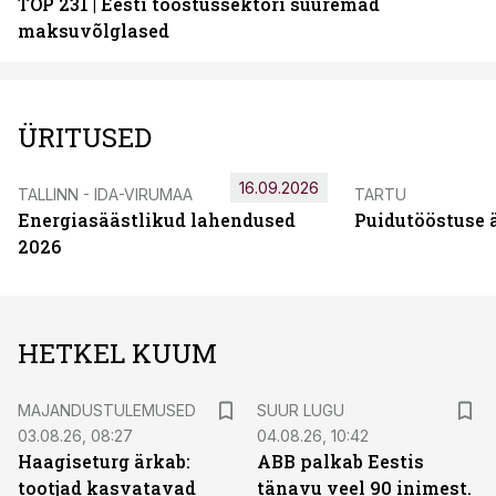
TOP 231 | Eesti tööstussektori suuremad
maksuvõlglased
ÜRITUSED
16.09.2026
TALLINN - IDA-VIRUMAA
TARTU
Energiasäästlikud lahendused
Puidutööstuse 
2026
HETKEL KUUM
MAJANDUSTULEMUSED
SUUR LUGU
03.08.26, 08:27
04.08.26, 10:42
Haagiseturg ärkab:
ABB palkab Eestis
tootjad kasvatavad
tänavu veel 90 inimest.