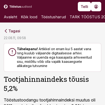
Telli
Avaleht
Kõik lood
Tööstusharud
TARK TÖÖSTUS 2
cebook
cebook
Tagasi
Twitter)
Twitter)
22.08.11, 09:58
kedIn
kedIn
Tähelepanu!
Artikkel on enam kui 5 aastat vana
ning kuulub väljaande digitaalsesse arhiivi.
ail
ail
Väljaanne ei uuenda ega kaasajasta arhiveeritud
sisu, mistõttu võib olla vajalik kaasaegsete
k
k
allikatega tutvumine
Tootjahinnaindeks tõusis
5,2%
Tööstustoodangu tootjahinnaindeksi muutus oli