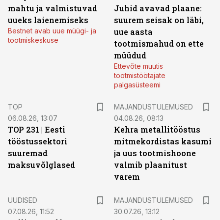
mahtu ja valmistuvad
Juhid avavad plaane:
uueks laienemiseks
suurem seisak on läbi,
Bestnet avab uue müügi- ja
uue aasta
tootmiskeskuse
tootmismahud on ette
müüdud
Ettevõte muutis
tootmistöötajate
palgasüsteemi
TOP
MAJANDUSTULEMUSED
06.08.26, 13:07
04.08.26, 08:13
TOP 231 | Eesti
Kehra metallitööstus
tööstussektori
mitmekordistas kasumi
suuremad
ja uus tootmishoone
maksuvõlglased
valmib plaanitust
varem
UUDISED
MAJANDUSTULEMUSED
07.08.26, 11:52
30.07.26, 13:12