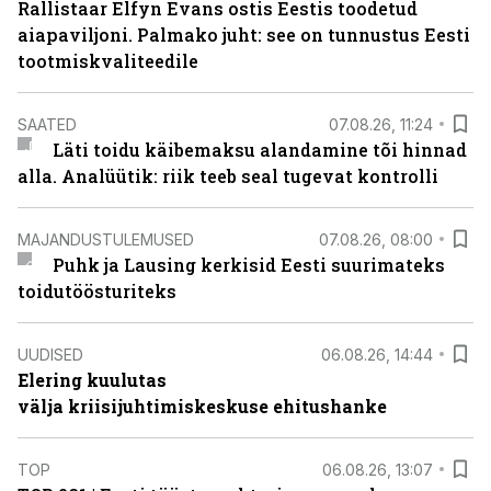
Rallistaar Elfyn Evans ostis Eestis toodetud
aiapaviljoni. Palmako juht: see on tunnustus Eesti
tootmiskvaliteedile
SAATED
07.08.26, 11:24
Läti toidu käibemaksu alandamine tõi hinnad
alla. Analüütik: riik teeb seal tugevat kontrolli
MAJANDUSTULEMUSED
07.08.26, 08:00
Puhk ja Lausing kerkisid Eesti suurimateks
toidutöösturiteks
UUDISED
06.08.26, 14:44
Elering kuulutas
välja kriisijuhtimiskeskuse ehitushanke
TOP
06.08.26, 13:07