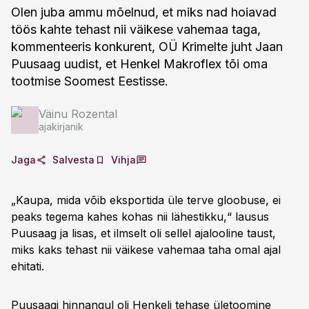
Olen juba ammu mõelnud, et miks nad hoiavad
töös kahte tehast nii väikese vahemaa taga,
kommenteeris konkurent, OÜ Krimelte juht Jaan
Puusaag uudist, et Henkel Makroflex tõi oma
tootmise Soomest Eestisse.
Väinu Rozental
ajakirjanik
Jaga
Salvesta
Vihja
„Kaupa, mida võib eksportida üle terve gloobuse, ei
peaks tegema kahes kohas nii lähestikku,“ lausus
Puusaag ja lisas, et ilmselt oli sellel ajalooline taust,
miks kaks tehast nii väikese vahemaa taha omal ajal
ehitati.
Puusaagi hinnangul oli Henkeli tehase ületoomine