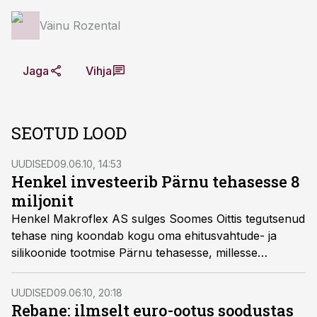
Väinu Rozental
Jaga
Vihja
SEOTUD LOOD
UUDISED
09.06.10, 14:53
Henkel investeerib Pärnu tehasesse 8
miljonit
Henkel Makroflex AS sulges Soomes Oittis tegutsenud
tehase ning koondab kogu oma ehitusvahtude- ja
silikoonide tootmise Pärnu tehasesse, millesse
tänavu investeeritakse kuni 8 miljonit krooni ning
plaanis on tehast järgnevatel aastatel veelgi laiendada.
UUDISED
09.06.10, 20:18
Rebane: ilmselt euro-ootus soodustas