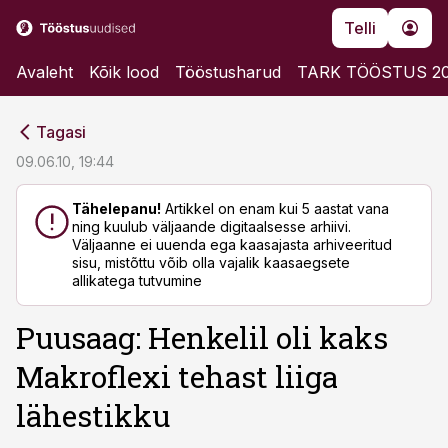
Telli
Avaleht
Kõik lood
Tööstusharud
TARK TÖÖSTUS 2
cebook
cebook
Tagasi
Twitter)
Twitter)
09.06.10, 19:44
kedIn
kedIn
Tähelepanu!
Artikkel on enam kui 5 aastat vana
ning kuulub väljaande digitaalsesse arhiivi.
ail
ail
Väljaanne ei uuenda ega kaasajasta arhiveeritud
sisu, mistõttu võib olla vajalik kaasaegsete
k
k
allikatega tutvumine
Puusaag: Henkelil oli kaks
Makroflexi tehast liiga
lähestikku