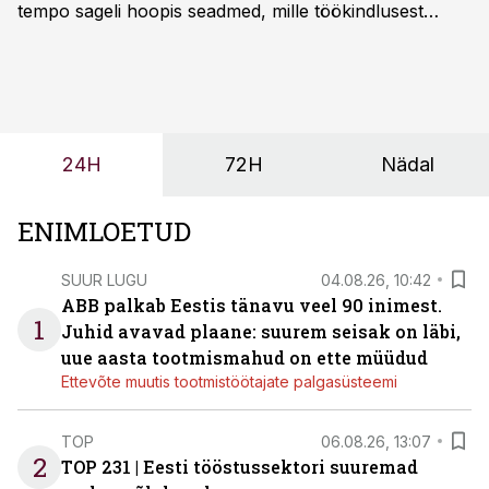
tempo sageli hoopis seadmed, mille töökindlusest
sõltub kogu objekti või tootmise sujuvus. Kui tõstuk
seisab, töö katkeb või masin ei vasta töötingimustele,
ei tähenda see ettevõtte jaoks ainult tehnilist
probleemi, vaid otsest rahalist kulu, venivaid tähtaegu
ja suuremaid riske tööohutusele.
24H
72H
Nädal
ENIMLOETUD
SUUR LUGU
04.08.26, 10:42
ABB palkab Eestis tänavu veel 90 inimest.
1
Juhid avavad plaane: suurem seisak on läbi,
uue aasta tootmismahud on ette müüdud
Ettevõte muutis tootmistöötajate palgasüsteemi
TOP
06.08.26, 13:07
2
TOP 231 | Eesti tööstussektori suuremad