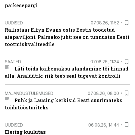
päikesepargi
UUDISED
07.08.26, 11:52
Rallistaar Elfyn Evans ostis Eestis toodetud
aiapaviljoni. Palmako juht: see on tunnustus Eesti
tootmiskvaliteedile
SAATED
07.08.26, 11:24
Läti toidu käibemaksu alandamine tõi hinnad
alla. Analüütik: riik teeb seal tugevat kontrolli
MAJANDUSTULEMUSED
07.08.26, 08:00
Puhk ja Lausing kerkisid Eesti suurimateks
toidutöösturiteks
UUDISED
06.08.26, 14:44
Elering kuulutas