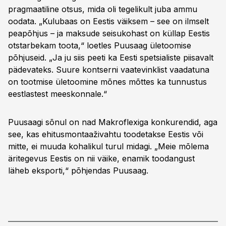
pragmaatiline otsus, mida oli tegelikult juba ammu
oodata. „Kulubaas on Eestis väiksem – see on ilmselt
peapõhjus – ja maksude seisukohast on küllap Eestis
otstarbekam toota,“ loetles Puusaag ületoomise
põhjuseid. „Ja ju siis peeti ka Eesti spetsialiste piisavalt
pädevateks. Suure kontserni vaatevinklist vaadatuna
on tootmise ületoomine mõnes mõttes ka tunnustus
eestlastest meeskonnale.“
Puusaagi sõnul on nad Makroflexiga konkurendid, aga
see, kas ehitusmontaaživahtu toodetakse Eestis või
mitte, ei muuda kohalikul turul midagi. „Meie mõlema
äritegevus Eestis on nii väike, enamik toodangust
läheb eksporti,“ põhjendas Puusaag.