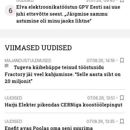
UUDISED
31.07.26, 09:45
Elva elektroonikatööstus GPV Eesti sai uue
6
juhi ettevõtte seest. „Järgmise sammu
astumine oli minu jaoks lihtne“
VIIMASED UUDISED
MAJANDUSTULEMUSED
07.08.26, 14:19
Tugeva käibehüppe teinud tööstusidu
Fractory jäi veel kahjumisse. “Selle aasta siht on
20 miljonit”
UUDISED
07.08.26, 13:51
Harju Elekter pikendas CERNiga koostöölepingut
UUDISED
07.08.26, 13:35
Enefit avas Poolas oma seni suurima