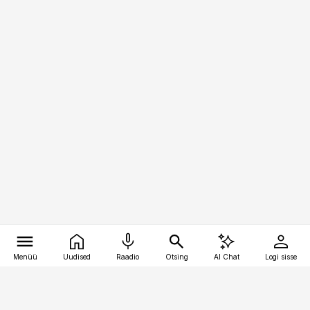
Menüü
Uudised
Raadio
Otsing
AI Chat
Logi sisse