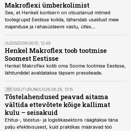
Makroflexi ümberkolimist
See, et Henkeli kontsern on otsustanud mitmed
tootegrupid Eestisse kolida, tähendab usaldust meie
majanduse ja rahasüsteemi vastu, ütles
ehitusmaterjalide tootjate liidu tegevdirektor Enno
Rebane.
UUDISED
09.06.10, 12:49
Henkel Makroflex toob tootmise
Soomest Eestisse
Henkel Makroflex kolib oma Soome tootmise Eestisse,
lähitundidel avaldatakse täpsem pressiteade.
SISUTURUNDUS
26.06.26, 13:15
ST
Tõstelahendused peavad aitama
vältida ettevõtete kõige kallimat
kulu – seisakuid
Ehitus-, tööstus- ja logistikasektoris räägitakse täna
palju efektiivsusest, kuid praktikas määravad töö