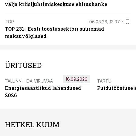
välja kriisijuhtimiskeskuse ehitushanke
TOP
06.08.26, 13:07
TOP 231 | Eesti tööstussektori suuremad
maksuvõlglased
ÜRITUSED
16.09.2026
TALLINN - IDA-VIRUMAA
TARTU
Energiasäästlikud lahendused
Puidutööstuse 
2026
HETKEL KUUM