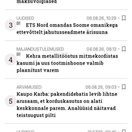
maksuvõlglased
UUDISED
06.08.26, 10:29
3
ETS Nord omandas Soome omanikega
ettevõttelt jahutusseadmete ärisuuna
MAJANDUSTULEMUSED
04.08.26, 08:13
Kehra metallitööstus mitmekordistas
4
kasumi ja uus tootmishoone valmib
plaanitust varem
ARVAMUSED
06.08.26, 09:03
Kaupo Karba: pakendidebatis levib lihtne
5
arusaam, et korduskasutus on alati
keskkonnale parem. Analüüsid näitavad
teistsugust pilti