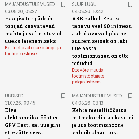
MAJANDUSTULEMUSED
SUUR LUGU
03.08.26, 08:27
04.08.26, 10:42
Haagiseturg ärkab:
ABB palkab Eestis
tootjad kasvatavad
tänavu veel 90 inimest.
mahtu ja valmistuvad
Juhid avavad plaane:
uueks laienemiseks
suurem seisak on läbi,
Bestnet avab uue müügi- ja
uue aasta
tootmiskeskuse
tootmismahud on ette
müüdud
Ettevõte muutis
tootmistöötajate
palgasüsteemi
UUDISED
MAJANDUSTULEMUSED
31.07.26, 09:45
04.08.26, 08:13
Elva
Kehra metallitööstus
elektroonikatööstus
mitmekordistas kasumi
GPV Eesti sai uue juhi
ja uus tootmishoone
ettevõtte seest.
valmib plaanitust