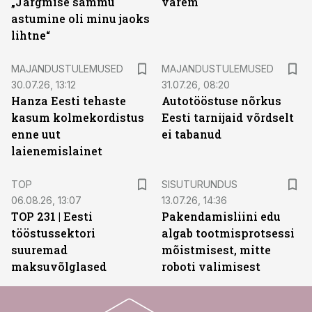
„Järgmise sammu
varem
astumine oli minu jaoks
lihtne“
MAJANDUSTULEMUSED
MAJANDUSTULEMUSED
30.07.26, 13:12
31.07.26, 08:20
Hanza Eesti tehaste
Autotööstuse nõrkus
kasum kolmekordistus
Eesti tarnijaid võrdselt
enne uut
ei tabanud
laienemislainet
ST
TOP
SISUTURUNDUS
06.08.26, 13:07
13.07.26, 14:36
TOP 231 | Eesti
Pakendamisliini edu
tööstussektori
algab tootmisprotsessi
suuremad
mõistmisest, mitte
maksuvõlglased
roboti valimisest