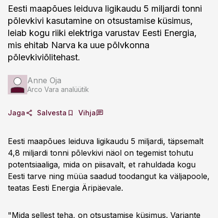
Eesti maapõues leiduva ligikaudu 5 miljardi tonni
põlevkivi kasutamine on otsustamise küsimus,
leiab kogu riiki elektriga varustav Eesti Energia,
mis ehitab Narva ka uue põlvkonna
põlevkiviõlitehast.
Anne Oja
Arco Vara analüütik
Jaga
Salvesta
Vihja
Eesti maapõues leiduva ligikaudu 5 miljardi, täpsemalt
4,8 miljardi tonni põlevkivi näol on tegemist tohutu
potentsiaaliga, mida on piisavalt, et rahuldada kogu
Eesti tarve ning müüa saadud toodangut ka väljapoole,
teatas Eesti Energia Äripäevale.
"Mida sellest teha, on otsustamise küsimus. Variante