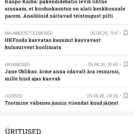
Kaupo Karba: pakendidebatis levib lihtne
arusaam, et korduskasutus on alati keskkonnale
parem. Analüüsid näitavad teistsugust pilti
MAJANDUSTULEMUSED
05.08.26, 11:41
HKFoods kasvatas kasumit kasvavast
kulusurvest hoolimata
ARVAMUSED
05.08.26, 10:40
Jane Oblikas: ärme anna odavalt ära ressurssi,
mille hind ajas kasvab
UUDISED
05.08.26, 08:30
Tootmine vähenes juunis viiendat kuud järjest
ÜRITUSED