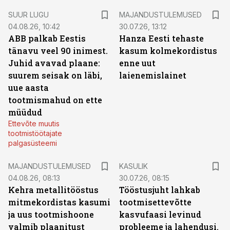
SUUR LUGU
MAJANDUSTULEMUSED
04.08.26, 10:42
30.07.26, 13:12
ABB palkab Eestis
Hanza Eesti tehaste
tänavu veel 90 inimest.
kasum kolmekordistus
Juhid avavad plaane:
enne uut
suurem seisak on läbi,
laienemislainet
uue aasta
tootmismahud on ette
müüdud
Ettevõte muutis
tootmistöötajate
palgasüsteemi
MAJANDUSTULEMUSED
KASULIK
04.08.26, 08:13
30.07.26, 08:15
Kehra metallitööstus
Tööstusjuht lahkab
mitmekordistas kasumi
tootmisettevõtte
ja uus tootmishoone
kasvufaasi levinud
valmib plaanitust
probleeme ja lahendusi.