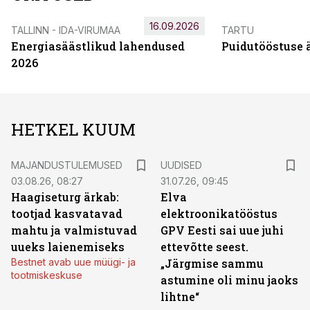
16.09.2026
TALLINN - IDA-VIRUMAA
TARTU
Energiasäästlikud lahendused
Puidutööstuse 
2026
HETKEL KUUM
MAJANDUSTULEMUSED
UUDISED
03.08.26, 08:27
31.07.26, 09:45
Haagiseturg ärkab:
Elva
tootjad kasvatavad
elektroonikatööstus
mahtu ja valmistuvad
GPV Eesti sai uue juhi
uueks laienemiseks
ettevõtte seest.
Bestnet avab uue müügi- ja
„Järgmise sammu
tootmiskeskuse
astumine oli minu jaoks
lihtne“