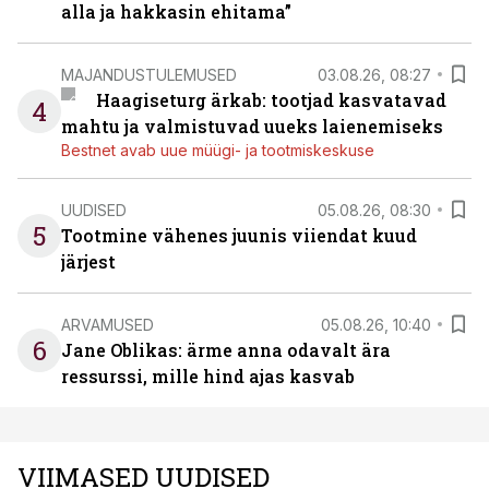
alla ja hakkasin ehitama”
MAJANDUSTULEMUSED
03.08.26, 08:27
Haagiseturg ärkab: tootjad kasvatavad
4
mahtu ja valmistuvad uueks laienemiseks
Bestnet avab uue müügi- ja tootmiskeskuse
UUDISED
05.08.26, 08:30
5
Tootmine vähenes juunis viiendat kuud
järjest
ARVAMUSED
05.08.26, 10:40
6
Jane Oblikas: ärme anna odavalt ära
ressurssi, mille hind ajas kasvab
VIIMASED UUDISED