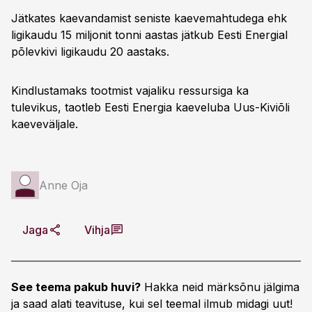
Jätkates kaevandamist seniste kaevemahtudega ehk
ligikaudu 15 miljonit tonni aastas jätkub Eesti Energial
põlevkivi ligikaudu 20 aastaks.
Kindlustamaks tootmist vajaliku ressursiga ka
tulevikus, taotleb Eesti Energia kaeveluba Uus-Kiviõli
kaeveväljale.
Anne Oja
Jaga
Vihja
See teema pakub huvi?
Hakka neid märksõnu jälgima
ja saad alati teavituse, kui sel teemal ilmub midagi uut!