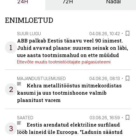
24H
72H
Nädal
OÜ tegevjuht Sander Mitendorf.
ENIMLOETUD
SUUR LUGU
04.08.26, 10:42
ABB palkab Eestis tänavu veel 90 inimest.
1
Juhid avavad plaane: suurem seisak on läbi,
uue aasta tootmismahud on ette müüdud
Ettevõte muutis tootmistöötajate palgasüsteemi
MAJANDUSTULEMUSED
04.08.26, 08:13
Kehra metallitööstus mitmekordistas
2
kasumi ja uus tootmishoone valmib
plaanitust varem
SAATED
03.08.26, 16:59
Eestis arendatud elektriline surfilaud
3
lööb laineid üle Euroopa. “Ladusin säästud