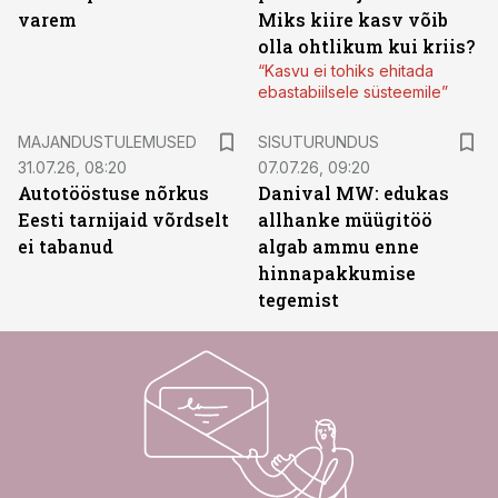
varem
Miks kiire kasv võib
olla ohtlikum kui kriis?
“Kasvu ei tohiks ehitada
ebastabiilsele süsteemile”
ST
MAJANDUSTULEMUSED
SISUTURUNDUS
31.07.26, 08:20
07.07.26, 09:20
Autotööstuse nõrkus
Danival MW: edukas
Eesti tarnijaid võrdselt
allhanke müügitöö
ei tabanud
algab ammu enne
hinnapakkumise
tegemist