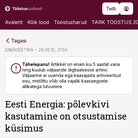
Telli
Avaleht
Kõik lood
Tööstusharud
TARK TÖÖSTUS 2
cebook
cebook
Tagasi
Twitter)
Twitter)
ENERGEETIKA
26.05.10, 21:50
kedIn
kedIn
Tähelepanu!
Artikkel on enam kui 5 aastat vana
ning kuulub väljaande digitaalsesse arhiivi.
ail
ail
Väljaanne ei uuenda ega kaasajasta arhiveeritud
sisu, mistõttu võib olla vajalik kaasaegsete
k
k
allikatega tutvumine
Eesti Energia: põlevkivi
kasutamine on otsustamise
küsimus