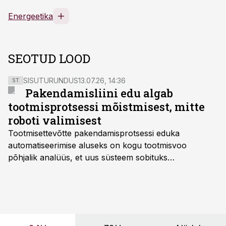
Energeetika
SEOTUD LOOD
SISUTURUNDUS
13.07.26, 14:36
ST
Pakendamisliini edu algab
tootmisprotsessi mõistmisest, mitte
roboti valimisest
Tootmisettevõtte pakendamisprotsessi eduka
automatiseerimise aluseks on kogu tootmisvoo
põhjalik analüüs, et uus süsteem sobituks
olemasolevasse keskkonda, aitaks vähendada
tööjõuvajadust ning oleks valmis ka ettevõtte
tulevasteks arenguteks. Lihtsalt roboti lisamine
enamasti oodatud tulemust ei too, nendib tootmise ja
tööstuse automatiseerimislahenduste arendaja Smitech