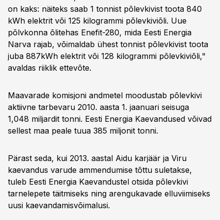
on kaks: näiteks saab 1 tonnist põlevkivist toota 840
kWh elektrit või 125 kilogrammi põlevkiviõli. Uue
põlvkonna õlitehas Enefit-280, mida Eesti Energia
Narva rajab, võimaldab ühest tonnist põlevkivist toota
juba 887kWh elektrit või 128 kilogrammi põlevkiviõli,"
avaldas riiklik ettevõte.
Maavarade komisjoni andmetel moodustab põlevkivi
aktiivne tarbevaru 2010. aasta 1. jaanuari seisuga
1,048 miljardit tonni. Eesti Energia Kaevandused võivad
sellest maa peale tuua 385 miljonit tonni.
Pärast seda, kui 2013. aastal Aidu karjäär ja Viru
kaevandus varude ammendumise tõttu suletakse,
tuleb Eesti Energia Kaevandustel otsida põlevkivi
tarnelepete täitmiseks ning arengukavade elluviimiseks
uusi kaevandamisvõimalusi.