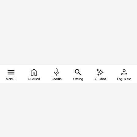
Menüü
Uudised
Raadio
Otsing
AI Chat
Logi sisse
Vana-Lõuna 39/1, 19094 Tallinn
(+372) 667 0111
toostusuudised@toostusuudised.ee