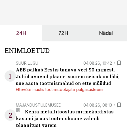
sõltub kogu objekti või tootmise sujuvus. Kui tõstuk
seisab, töö katkeb või masin ei vasta töötingimustele,
ei tähenda see ettevõtte jaoks ainult tehnilist
probleemi, vaid otsest rahalist kulu, venivaid tähtaegu
ja suuremaid riske tööohutusele.
24H
72H
Nädal
ENIMLOETUD
SUUR LUGU
04.08.26, 10:42
ABB palkab Eestis tänavu veel 90 inimest.
1
Juhid avavad plaane: suurem seisak on läbi,
uue aasta tootmismahud on ette müüdud
Ettevõte muutis tootmistöötajate palgasüsteemi
MAJANDUSTULEMUSED
04.08.26, 08:13
Kehra metallitööstus mitmekordistas
2
kasumi ja uus tootmishoone valmib
plaanitust varem