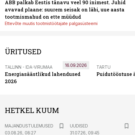
ABB palkab Eestis tänavu veel 90 inimest. Juhid
avavad plaane: suurem seisak on läbi, uue aasta
tootmismahud on ette müüdud
Ettevõte muutis tootmistöötajate palgasüsteemi
ÜRITUSED
16.09.2026
TALLINN - IDA-VIRUMAA
TARTU
Energiasäästlikud lahendused
Puidutööstuse 
2026
HETKEL KUUM
MAJANDUSTULEMUSED
UUDISED
03.08.26, 08:27
31.07.26, 09:45