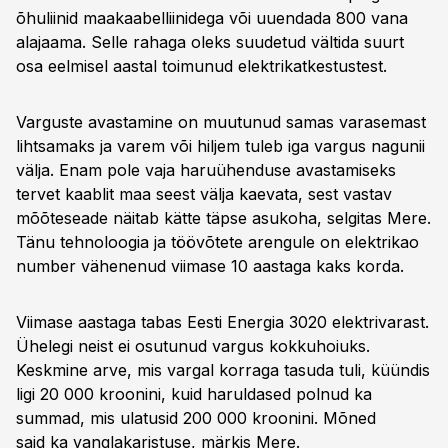
õhuliinid maakaabelliinidega või uuendada 800 vana
alajaama. Selle rahaga oleks suudetud vältida suurt
osa eelmisel aastal toimunud elektrikatkestustest.
Varguste avastamine on muutunud samas varasemast
lihtsamaks ja varem või hiljem tuleb iga vargus nagunii
välja. Enam pole vaja haruühenduse avastamiseks
tervet kaablit maa seest välja kaevata, sest vastav
mõõteseade näitab kätte täpse asukoha, selgitas Mere.
Tänu tehnoloogia ja töövõtete arengule on elektrikao
number vähenenud viimase 10 aastaga kaks korda.
Viimase aastaga tabas Eesti Energia 3020 elektrivarast.
Ühelegi neist ei osutunud vargus kokkuhoiuks.
Keskmine arve, mis vargal korraga tasuda tuli, küündis
ligi 20 000 kroonini, kuid haruldased polnud ka
summad, mis ulatusid 200 000 kroonini. Mõned
said ka vanglakaristuse, märkis Mere.