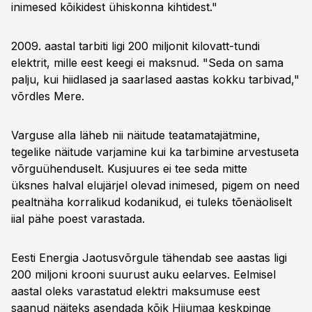
inimesed kõikidest ühiskonna kihtidest."
2009. aastal tarbiti ligi 200 miljonit kilovatt-tundi
elektrit, mille eest keegi ei maksnud. "Seda on sama
palju, kui hiidlased ja saarlased aastas kokku tarbivad,"
võrdles Mere.
Varguse alla läheb nii näitude teatamatajätmine,
tegelike näitude varjamine kui ka tarbimine arvestuseta
võrguühenduselt. Kusjuures ei tee seda mitte
üksnes halval elujärjel olevad inimesed, pigem on need
pealtnäha korralikud kodanikud, ei tuleks tõenäoliselt
iial pähe poest varastada.
Eesti Energia Jaotusvõrgule tähendab see aastas ligi
200 miljoni krooni suurust auku eelarves. Eelmisel
aastal oleks varastatud elektri maksumuse eest
saanud näiteks asendada kõik Hiiumaa keskpinge