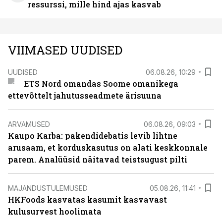
ressurssi, mille hind ajas kasvab
VIIMASED UUDISED
UUDISED
06.08.26, 10:29
ETS Nord omandas Soome omanikega
ettevõttelt jahutusseadmete ärisuuna
ARVAMUSED
06.08.26, 09:03
Kaupo Karba: pakendidebatis levib lihtne
arusaam, et korduskasutus on alati keskkonnale
parem. Analüüsid näitavad teistsugust pilti
MAJANDUSTULEMUSED
05.08.26, 11:41
HKFoods kasvatas kasumit kasvavast
kulusurvest hoolimata