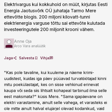
Elektrivargus kui kokkuhoid on müüt, kirjutas Eesti
Energia Jaotusvõrk OÜ juhataja Tarmo Mere
ettevõtte blogis. 200 miljoni kilovatt-tunni
elektrienergia varguse tõttu sai ettevõte kulutada
investeeringutele 200 miljonit krooni vähem.
Anne Oja
Arco Vara analüütik
Jaga
Salvesta
Vihja
"Kas pole tavaline, kui kuuleme ja näeme krimi-
uudistest, kuidas iga päev püüavad turvatöötajad kinni
mitu poekülastajat, kes on sisse vehkinud erinevat
kaupa või seda siis lihtsalt kohapeal tarbinud ilma selle
eest maksmata?" küsis Mere. "Sama igapäevane on
elektri varastamine, ainult selle vahega, et varasteks ei
ole mitte ainult halval elujärjel olevad kodanikud, vaid