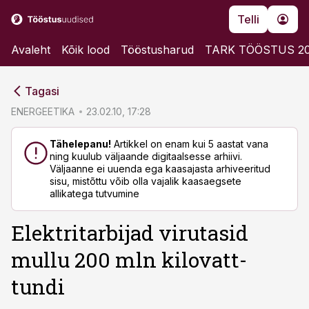
Telli
Avaleht
Kõik lood
Tööstusharud
TARK TÖÖSTUS 2
cebook
cebook
Tagasi
Twitter)
Twitter)
ENERGEETIKA
23.02.10, 17:28
kedIn
kedIn
Tähelepanu!
Artikkel on enam kui 5 aastat vana
ning kuulub väljaande digitaalsesse arhiivi.
ail
ail
Väljaanne ei uuenda ega kaasajasta arhiveeritud
sisu, mistõttu võib olla vajalik kaasaegsete
k
k
allikatega tutvumine
Elektritarbijad virutasid
mullu 200 mln kilovatt-
tundi