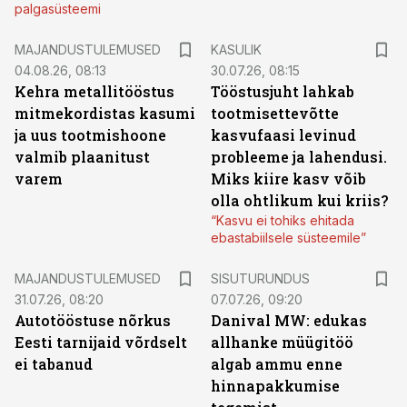
palgasüsteemi
MAJANDUSTULEMUSED
KASULIK
04.08.26, 08:13
30.07.26, 08:15
Kehra metallitööstus
Tööstusjuht lahkab
mitmekordistas kasumi
tootmisettevõtte
ja uus tootmishoone
kasvufaasi levinud
valmib plaanitust
probleeme ja lahendusi.
varem
Miks kiire kasv võib
olla ohtlikum kui kriis?
“Kasvu ei tohiks ehitada
ebastabiilsele süsteemile”
ST
MAJANDUSTULEMUSED
SISUTURUNDUS
31.07.26, 08:20
07.07.26, 09:20
Autotööstuse nõrkus
Danival MW: edukas
Eesti tarnijaid võrdselt
allhanke müügitöö
ei tabanud
algab ammu enne
hinnapakkumise