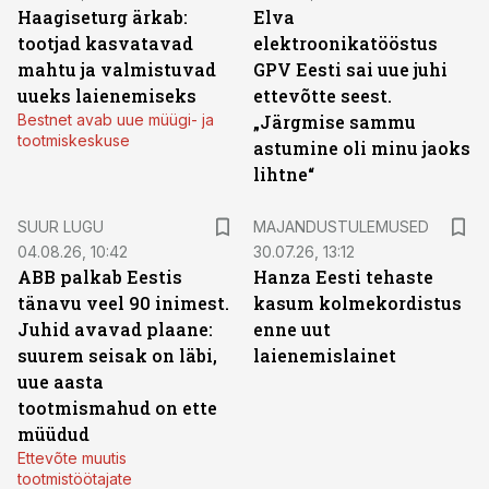
Haagiseturg ärkab:
Elva
tootjad kasvatavad
elektroonikatööstus
mahtu ja valmistuvad
GPV Eesti sai uue juhi
uueks laienemiseks
ettevõtte seest.
Bestnet avab uue müügi- ja
„Järgmise sammu
tootmiskeskuse
astumine oli minu jaoks
lihtne“
SUUR LUGU
MAJANDUSTULEMUSED
04.08.26, 10:42
30.07.26, 13:12
ABB palkab Eestis
Hanza Eesti tehaste
tänavu veel 90 inimest.
kasum kolmekordistus
Juhid avavad plaane:
enne uut
suurem seisak on läbi,
laienemislainet
uue aasta
tootmismahud on ette
müüdud
Ettevõte muutis
tootmistöötajate