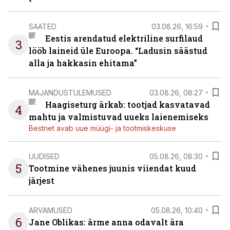
SAATED
03.08.26, 16:59
Eestis arendatud elektriline surfilaud
3
lööb laineid üle Euroopa. “Ladusin säästud
alla ja hakkasin ehitama”
MAJANDUSTULEMUSED
03.08.26, 08:27
Haagiseturg ärkab: tootjad kasvatavad
4
mahtu ja valmistuvad uueks laienemiseks
Bestnet avab uue müügi- ja tootmiskeskuse
UUDISED
05.08.26, 08:30
5
Tootmine vähenes juunis viiendat kuud
järjest
ARVAMUSED
05.08.26, 10:40
6
Jane Oblikas: ärme anna odavalt ära