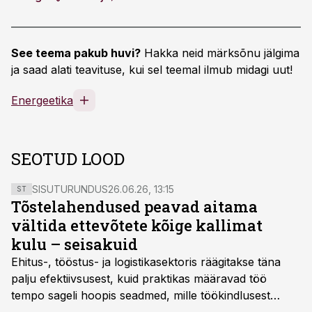
See teema pakub huvi?
Hakka neid märksõnu jälgima
ja saad alati teavituse, kui sel teemal ilmub midagi uut!
Energeetika
SEOTUD LOOD
SISUTURUNDUS
26.06.26, 13:15
ST
Tõstelahendused peavad aitama
vältida ettevõtete kõige kallimat
kulu – seisakuid
Ehitus-, tööstus- ja logistikasektoris räägitakse täna
palju efektiivsusest, kuid praktikas määravad töö
tempo sageli hoopis seadmed, mille töökindlusest