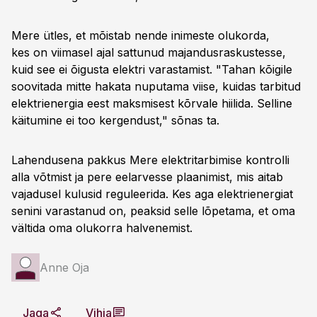
Mere ütles, et mõistab nende inimeste olukorda,
kes on viimasel ajal sattunud majandusraskustesse,
kuid see ei õigusta elektri varastamist. "Tahan kõigile
soovitada mitte hakata nuputama viise, kuidas tarbitud
elektrienergia eest maksmisest kõrvale hiilida. Selline
käitumine ei too kergendust," sõnas ta.
Lahendusena pakkus Mere elektritarbimise kontrolli
alla võtmist ja pere eelarvesse plaanimist, mis aitab
vajadusel kulusid reguleerida. Kes aga elektrienergiat
senini varastanud on, peaksid selle lõpetama, et oma
vältida oma olukorra halvenemist.
Anne Oja
Jaga
Vihja