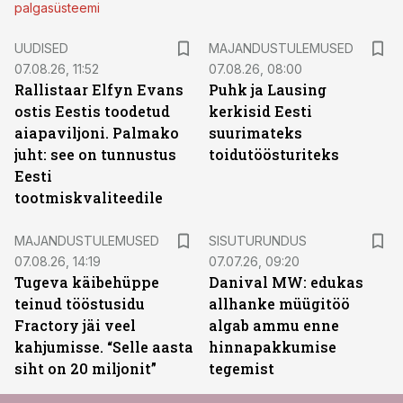
palgasüsteemi
UUDISED
MAJANDUSTULEMUSED
07.08.26, 11:52
07.08.26, 08:00
Rallistaar Elfyn Evans
Puhk ja Lausing
ostis Eestis toodetud
kerkisid Eesti
aiapaviljoni. Palmako
suurimateks
juht: see on tunnustus
toidutöösturiteks
Eesti
tootmiskvaliteedile
ST
MAJANDUSTULEMUSED
SISUTURUNDUS
07.08.26, 14:19
07.07.26, 09:20
Tugeva käibehüppe
Danival MW: edukas
teinud tööstusidu
allhanke müügitöö
Fractory jäi veel
algab ammu enne
kahjumisse. “Selle aasta
hinnapakkumise
siht on 20 miljonit”
tegemist