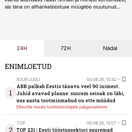
siis täna on allhanketööstuse müügitöö muutunud
märksa pikemaks ja süsteemsemaks. Konkurents on
kasvanud, kliendid kaaluvad otsuseid põhjalikumalt
ning partnerit ei valita enam ainult tootmisvõimekuse
või hinnakirja järgi.
24H
72H
Nädal
ENIMLOETUD
SUUR LUGU
04.08.26, 10:42
ABB palkab Eestis tänavu veel 90 inimest.
1
Juhid avavad plaane: suurem seisak on läbi,
uue aasta tootmismahud on ette müüdud
Ettevõte muutis tootmistöötajate palgasüsteemi
TOP
06.08.26, 13:07
2
TOP 231 | Eesti tööstussektori suuremad