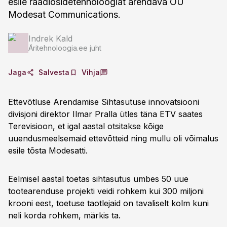
esile raadiosidetehnoloogiat arendava OÜ
Modesat Communications.
Indrek Kald
Äritehnoloogia.ee juht
Jaga
Salvesta
Vihja
Ettevõtluse Arendamise Sihtasutuse innovatsiooni
divisjoni direktor Ilmar Pralla ütles täna ETV saates
Terevisioon, et igal aastal otsitakse kõige
uuendusmeelsemaid ettevõtteid ning mullu oli võimalus
esile tõsta Modesatti.
Eelmisel aastal toetas sihtasutus umbes 50 uue
tootearenduse projekti veidi rohkem kui 300 miljoni
krooni eest, toetuse taotlejaid on tavaliselt kolm kuni
neli korda rohkem, märkis ta.