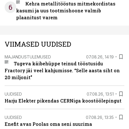
Kehra metallitööstus mitmekordistas
6
kasumi ja uus tootmishoone valmib
plaanitust varem
VIIMASED UUDISED
MAJANDUSTULEMUSED
07.08.26, 14:19
Tugeva käibehüppe teinud tööstusidu
Fractory jäi veel kahjumisse. “Selle aasta siht on
20 miljonit”
UUDISED
07.08.26, 13:51
Harju Elekter pikendas CERNiga koostöölepingut
UUDISED
07.08.26, 13:35
Enefit avas Poolas oma seni suurima