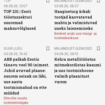
TOP
MAJANDUSTULEMUSED
06.08.26, 13:07
03.08.26, 08:27
TOP 231 | Eesti
Haagiseturg ärkab:
tööstussektori
tootjad kasvatavad
suuremad
mahtu ja valmistuvad
maksuvõlglased
uueks laienemiseks
Bestnet avab uue müügi- ja
tootmiskeskuse
SUUR LUGU
MAJANDUSTULEMUSED
04.08.26, 10:42
04.08.26, 08:13
ABB palkab Eestis
Kehra metallitööstus
tänavu veel 90 inimest.
mitmekordistas kasumi
Juhid avavad plaane:
ja uus tootmishoone
suurem seisak on läbi,
valmib plaanitust
uue aasta
varem
tootmismahud on ette
müüdud
Ettevõte muutis
tootmistöötajate