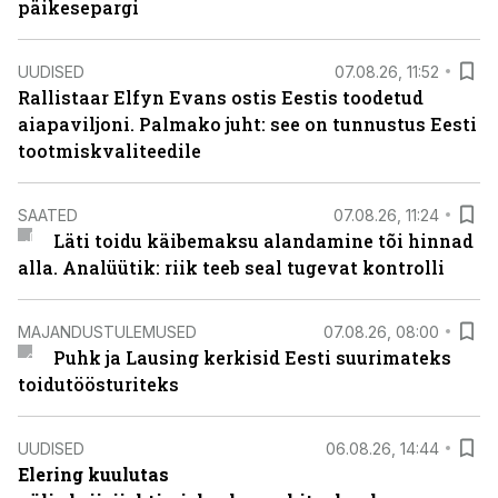
päikesepargi
UUDISED
07.08.26, 11:52
Rallistaar Elfyn Evans ostis Eestis toodetud
aiapaviljoni. Palmako juht: see on tunnustus Eesti
tootmiskvaliteedile
SAATED
07.08.26, 11:24
Läti toidu käibemaksu alandamine tõi hinnad
alla. Analüütik: riik teeb seal tugevat kontrolli
MAJANDUSTULEMUSED
07.08.26, 08:00
Puhk ja Lausing kerkisid Eesti suurimateks
toidutöösturiteks
UUDISED
06.08.26, 14:44
Elering kuulutas