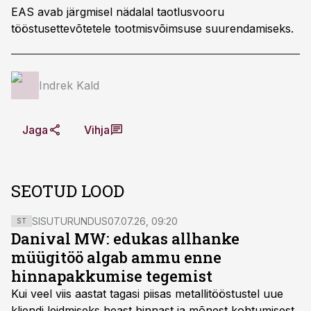
EAS avab järgmisel nädalal taotlusvooru
tööstusettevõtetele tootmisvõimsuse suurendamiseks.
Indrek Kald
Jaga
Vihja
SEOTUD LOOD
SISUTURUNDUS
07.07.26, 09:20
ST
Danival MW: edukas allhanke
müügitöö algab ammu enne
hinnapakkumise tegemist
Kui veel viis aastat tagasi piisas metallitööstustel uue
kliendi leidmiseks heast hinnast ja mõnest kohtumisest,