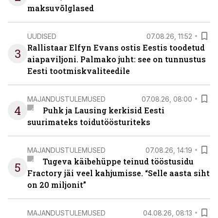
maksuvõlglased
UUDISED
07.08.26, 11:52
Rallistaar Elfyn Evans ostis Eestis toodetud
3
aiapaviljoni. Palmako juht: see on tunnustus
Eesti tootmiskvaliteedile
MAJANDUSTULEMUSED
07.08.26, 08:00
4
Puhk ja Lausing kerkisid Eesti
suurimateks toidutöösturiteks
MAJANDUSTULEMUSED
07.08.26, 14:19
Tugeva käibehüppe teinud tööstusidu
5
Fractory jäi veel kahjumisse. “Selle aasta siht
on 20 miljonit”
MAJANDUSTULEMUSED
04.08.26, 08:13