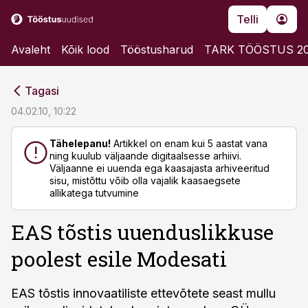
Telli
Avaleht
Kõik lood
Tööstusharud
TARK TÖÖSTUS 2
cebook
cebook
Tagasi
Twitter)
Twitter)
04.02.10, 10:22
kedIn
kedIn
Tähelepanu!
Artikkel on enam kui 5 aastat vana
ning kuulub väljaande digitaalsesse arhiivi.
ail
ail
Väljaanne ei uuenda ega kaasajasta arhiveeritud
sisu, mistõttu võib olla vajalik kaasaegsete
k
k
allikatega tutvumine
EAS tõstis uuenduslikkuse
poolest esile Modesati
EAS tõstis innovaatiliste ettevõtete seast mullu