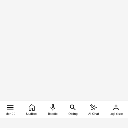
Menüü
Uudised
Raadio
Otsing
AI Chat
Logi sisse