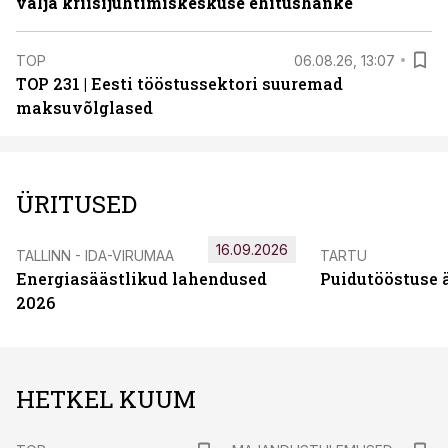
välja kriisijuhtimiskeskuse ehitushanke
TOP
06.08.26, 13:07
TOP 231 | Eesti tööstussektori suuremad
maksuvõlglased
ÜRITUSED
16.09.2026
TALLINN - IDA-VIRUMAA
TARTU
Energiasäästlikud lahendused
Puidutööstuse 
2026
HETKEL KUUM