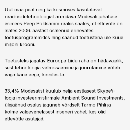
Uut maa peal ning ka kosmoses kasutatavat
raadiosidetehnoloogiat arendava Modesati juhatuse
esimees Peep Põldsamm rääkis saates, et ettevõte on
alates 2006. aastast osalenud erinevates
toetusprogrammides ning saanud toetustena üle kuue
miljoni krooni.
Toetusteks jagatav Euroopa Liidu raha on hädavajalik,
sest tehnoloogia valmissaamine ja juurutamine võtab
väga kaua aega, kinnitas ta.
33,4% Modesatist kuulub nelja eestlasest Skype'i-
looja investeerimisfirmale Ambient Sound Investments,
ülejäänud osalus jaguneb võrdselt Tarmo Pihli ja
kolme valgevenelasest inseneri vahel, kes olid
ettevõtte asutajad.