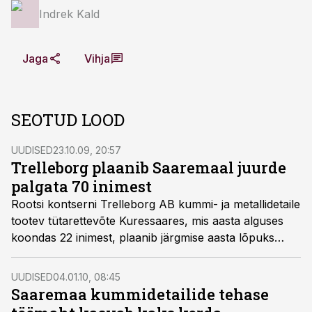
Indrek Kald
Jaga
Vihja
SEOTUD LOOD
UUDISED
23.10.09, 20:57
Trelleborg plaanib Saaremaal juurde
palgata 70 inimest
Rootsi kontserni Trelleborg AB kummi- ja metallidetaile
tootev tütarettevõte Kuressaares, mis aasta alguses
koondas 22 inimest, plaanib järgmise aasta lõpuks
laieneda kahe kolmandiku võrra ning palgata juurde
70 inimest.
UUDISED
04.01.10, 08:45
Saaremaa kummidetailide tehase