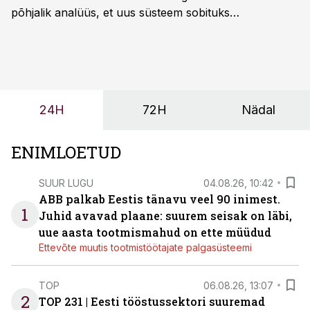
põhjalik analüüs, et uus süsteem sobituks
olemasolevasse keskkonda, aitaks vähendada
tööjõuvajadust ning oleks valmis ka ettevõtte
tulevasteks arenguteks. Lihtsalt roboti lisamine
enamasti oodatud tulemust ei too, nendib tootmise ja
tööstuse automatiseerimislahenduste arendaja Smitech
24H
72H
Nädal
OÜ tegevjuht Sander Mitendorf.
ENIMLOETUD
SUUR LUGU
04.08.26, 10:42
ABB palkab Eestis tänavu veel 90 inimest.
1
Juhid avavad plaane: suurem seisak on läbi,
uue aasta tootmismahud on ette müüdud
Ettevõte muutis tootmistöötajate palgasüsteemi
TOP
06.08.26, 13:07
2
TOP 231 | Eesti tööstussektori suuremad