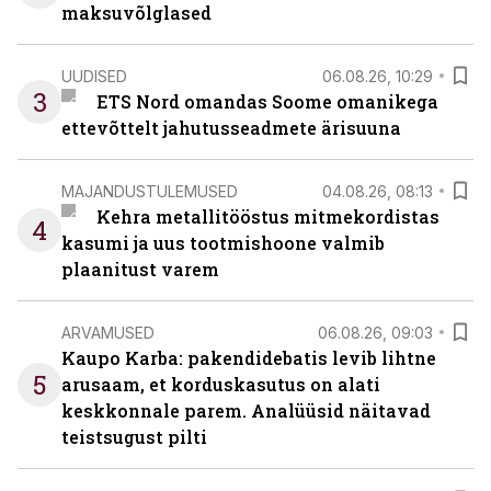
maksuvõlglased
UUDISED
06.08.26, 10:29
3
ETS Nord omandas Soome omanikega
ettevõttelt jahutusseadmete ärisuuna
MAJANDUSTULEMUSED
04.08.26, 08:13
Kehra metallitööstus mitmekordistas
4
kasumi ja uus tootmishoone valmib
plaanitust varem
ARVAMUSED
06.08.26, 09:03
Kaupo Karba: pakendidebatis levib lihtne
5
arusaam, et korduskasutus on alati
keskkonnale parem. Analüüsid näitavad
teistsugust pilti