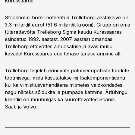
Kuressaarde.
Stockholmi börsil noteeritud Trelleborgi aastakäive on
3,3 miljardit eurot (51,6 miljardit krooni). Grupp on oma
tütarettevõtte Trelleborg Sigma kaudu Kuressaares
esindatud 1992. aastast. 2007. aastast omandas
Trelleborg ettevõttes ainuosaluse ja avas mullu
kevadel Kuressaares uue tehase tänase ärinime all.
Trelleborg tegeleb erinevate polümeeripõhiste toodete
tootmisega, mida kasutatakse nii lisakomponentidena
kui ka viimistlusvahenditena mitmetes valdkondades,
nagu näiteks sõidukite ja pumpade katmine. Äriühingu
kliendid on muuhulgas ka suurettevõtted Scania,
Saab ja Volvo.