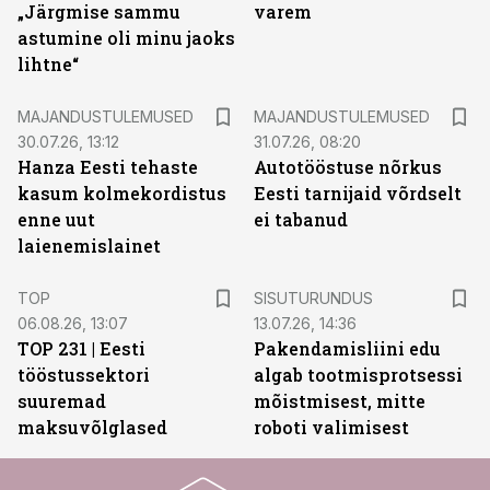
„Järgmise sammu
varem
astumine oli minu jaoks
lihtne“
MAJANDUSTULEMUSED
MAJANDUSTULEMUSED
30.07.26, 13:12
31.07.26, 08:20
Hanza Eesti tehaste
Autotööstuse nõrkus
kasum kolmekordistus
Eesti tarnijaid võrdselt
enne uut
ei tabanud
laienemislainet
ST
TOP
SISUTURUNDUS
06.08.26, 13:07
13.07.26, 14:36
TOP 231 | Eesti
Pakendamisliini edu
tööstussektori
algab tootmisprotsessi
suuremad
mõistmisest, mitte
maksuvõlglased
roboti valimisest