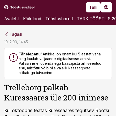
Telli
Avaleht
Kõik lood
Tööstusharud
TARK TÖÖSTUS 2
cebook
cebook
Tagasi
Twitter)
Twitter)
10.12.09, 14:45
kedIn
kedIn
Tähelepanu!
Artikkel on enam kui 5 aastat vana
ning kuulub väljaande digitaalsesse arhiivi.
ail
ail
Väljaanne ei uuenda ega kaasajasta arhiveeritud
sisu, mistõttu võib olla vajalik kaasaegsete
k
k
allikatega tutvumine
Trelleborg palkab
Kuressaares üle 200 inimese
Kui oktoobris teatas Kuressaares tegutsev Rootsi