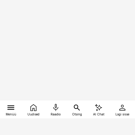
Menüü
Uudised
Raadio
Otsing
AI Chat
Logi sisse