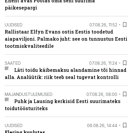
Enefit avas Poolas oma seni suurima
päikesepargi
UUDISED
07.08.26, 11:52
Rallistaar Elfyn Evans ostis Eestis toodetud
aiapaviljoni. Palmako juht: see on tunnustus Eesti
tootmiskvaliteedile
SAATED
07.08.26, 11:24
Läti toidu käibemaksu alandamine tõi hinnad
alla. Analüütik: riik teeb seal tugevat kontrolli
MAJANDUSTULEMUSED
07.08.26, 08:00
Puhk ja Lausing kerkisid Eesti suurimateks
toidutöösturiteks
UUDISED
06.08.26, 14:44
Elering kuulutas