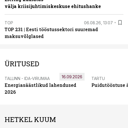
välja kriisijuhtimiskeskuse ehitushanke
TOP
06.08.26, 13:07
TOP 231 | Eesti tööstussektori suuremad
maksuvõlglased
ÜRITUSED
16.09.2026
TALLINN - IDA-VIRUMAA
TARTU
Energiasäästlikud lahendused
Puidutööstuse 
2026
HETKEL KUUM