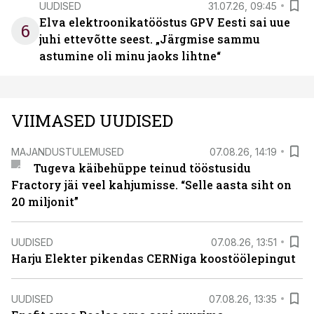
UUDISED
31.07.26, 09:45
Elva elektroonikatööstus GPV Eesti sai uue
6
juhi ettevõtte seest. „Järgmise sammu
astumine oli minu jaoks lihtne“
VIIMASED UUDISED
MAJANDUSTULEMUSED
07.08.26, 14:19
Tugeva käibehüppe teinud tööstusidu
Fractory jäi veel kahjumisse. “Selle aasta siht on
20 miljonit”
UUDISED
07.08.26, 13:51
Harju Elekter pikendas CERNiga koostöölepingut
UUDISED
07.08.26, 13:35