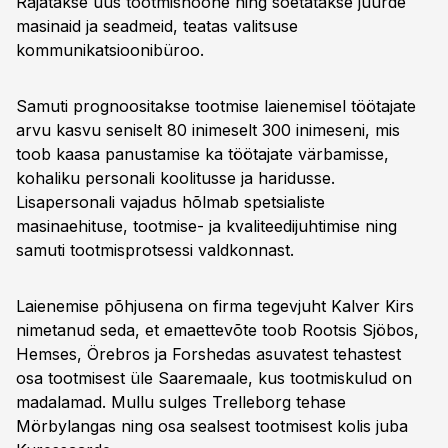
Rajatakse uus tootmishoone ning soetatakse juurde
masinaid ja seadmeid, teatas valitsuse
kommunikatsioonibüroo.
Samuti prognoositakse tootmise laienemisel töötajate
arvu kasvu seniselt 80 inimeselt 300 inimeseni, mis
toob kaasa panustamise ka töötajate värbamisse,
kohaliku personali koolitusse ja haridusse.
Lisapersonali vajadus hõlmab spetsialiste
masinaehituse, tootmise- ja kvaliteedijuhtimise ning
samuti tootmisprotsessi valdkonnast.
Laienemise põhjusena on firma tegevjuht Kalver Kirs
nimetanud seda, et emaettevõte toob Rootsis Sjöbos,
Hemses, Örebros ja Forshedas asuvatest tehastest
osa tootmisest üle Saaremaale, kus tootmiskulud on
madalamad. Mullu sulges Trelleborg tehase
Mörbylangas ning osa sealsest tootmisest kolis juba