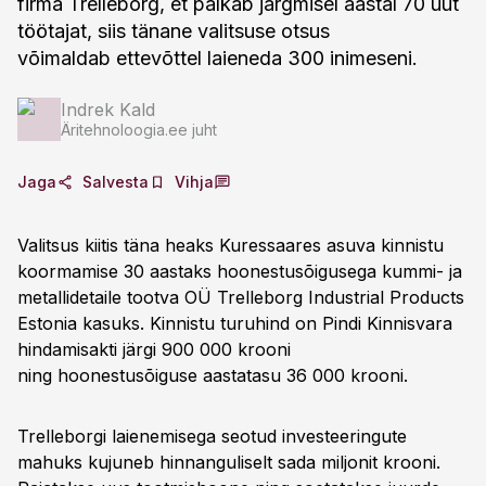
firma Trelleborg, et palkab järgmisel aastal 70 uut
töötajat, siis tänane valitsuse otsus
võimaldab ettevõttel laieneda 300 inimeseni.
Indrek Kald
Äritehnoloogia.ee juht
Jaga
Salvesta
Vihja
Valitsus kiitis täna heaks Kuressaares asuva kinnistu
koormamise 30 aastaks hoonestusõigusega kummi- ja
metallidetaile tootva OÜ Trelleborg Industrial Products
Estonia kasuks. Kinnistu turuhind on Pindi Kinnisvara
hindamisakti järgi 900 000 krooni
ning hoonestusõiguse aastatasu 36 000 krooni.
Trelleborgi laienemisega seotud investeeringute
mahuks kujuneb hinnanguliselt sada miljonit krooni.