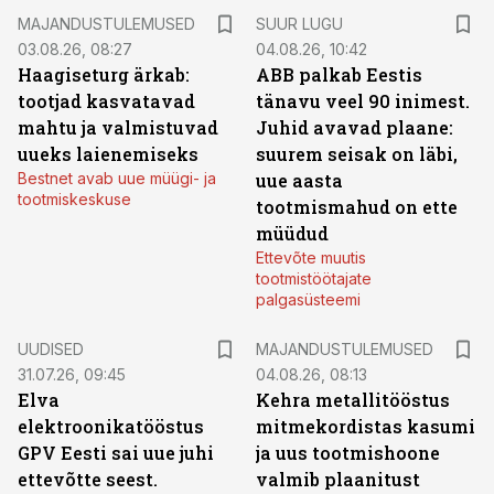
MAJANDUSTULEMUSED
SUUR LUGU
03.08.26, 08:27
04.08.26, 10:42
Haagiseturg ärkab:
ABB palkab Eestis
tootjad kasvatavad
tänavu veel 90 inimest.
mahtu ja valmistuvad
Juhid avavad plaane:
uueks laienemiseks
suurem seisak on läbi,
Bestnet avab uue müügi- ja
uue aasta
tootmiskeskuse
tootmismahud on ette
müüdud
Ettevõte muutis
tootmistöötajate
palgasüsteemi
UUDISED
MAJANDUSTULEMUSED
31.07.26, 09:45
04.08.26, 08:13
Elva
Kehra metallitööstus
elektroonikatööstus
mitmekordistas kasumi
GPV Eesti sai uue juhi
ja uus tootmishoone
ettevõtte seest.
valmib plaanitust