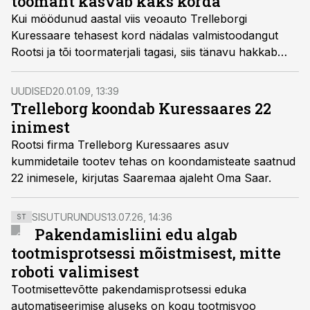
töömaht kasvab kaks korda
Kui möödunud aastal viis veoauto Trelleborgi
Kuressaare tehasest kord nädalas valmistoodangut
Rootsi ja tõi toormaterjali tagasi, siis tänavu hakkab
vedu käima kahel päeval nädalas, sest märtsis valmib
tehase juurdeehitus ja tööle võetakse täiendavalt ligi 70
UUDISED
20.01.09, 13:39
inimest.
Trelleborg koondab Kuressaares 22
inimest
Rootsi firma Trelleborg Kuressaares asuv
kummidetaile tootev tehas on koondamisteate saatnud
22 inimesele, kirjutas Saaremaa ajaleht Oma Saar.
SISUTURUNDUS
13.07.26, 14:36
ST
Pakendamisliini edu algab
tootmisprotsessi mõistmisest, mitte
roboti valimisest
Tootmisettevõtte pakendamisprotsessi eduka
automatiseerimise aluseks on kogu tootmisvoo