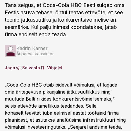
Täna selgus, et Coca-Cola HBC Eesti sulgeb oma
Eestis asuva tehase, õhtul teatas ettevõte, et see
teenib jätkusuutliku ja konkurentsivõimelise äri
eesmärke. Kui palju inimesi koondatakse, jätab
firma endiselt enda teada.
Kadrin Karner
Äripäeva kaasautor
Jaga
Salvesta
Vihja
„Coca-Cola HBC otsib pidevalt võimalusi, et tagada
oma äritegevuse pikaajaline jätkusuutlikkus ning
muutuda Balti riikides konkurentsivõimelisemaks,“
seisis ettevõtte ametlikus teadandes. Selle
kohaselt teavitati juba eelmisel aastat töötajaid firma
plaanidest, et asutakse analüüsima infrastruktuuri ning
võimalusi investeeringuteks. „Seejärel andsime teada,