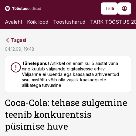
Telli
Avaleht
Kõik lood
Tööstusharud
TARK TÖÖSTUS 2
cebook
cebook
Tagasi
Twitter)
Twitter)
04.12.09, 19:48
kedIn
kedIn
Tähelepanu!
Artikkel on enam kui 5 aastat vana
ning kuulub väljaande digitaalsesse arhiivi.
ail
ail
Väljaanne ei uuenda ega kaasajasta arhiveeritud
sisu, mistõttu võib olla vajalik kaasaegsete
k
k
allikatega tutvumine
Coca-Cola: tehase sulgemine
teenib konkurentsis
püsimise huve