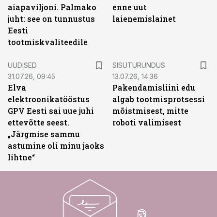
aiapaviljoni. Palmako
enne uut
juht: see on tunnustus
laienemislainet
Eesti
tootmiskvaliteedile
ST
UUDISED
SISUTURUNDUS
31.07.26, 09:45
13.07.26, 14:36
Elva
Pakendamisliini edu
elektroonikatööstus
algab tootmisprotsessi
GPV Eesti sai uue juhi
mõistmisest, mitte
ettevõtte seest.
roboti valimisest
„Järgmise sammu
astumine oli minu jaoks
lihtne“