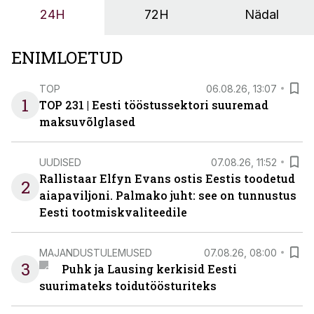
tööstuse automatiseerimislahenduste arendaja Smitech
24H
72H
Nädal
OÜ tegevjuht Sander Mitendorf.
ENIMLOETUD
TOP
06.08.26, 13:07
1
TOP 231 | Eesti tööstussektori suuremad
maksuvõlglased
UUDISED
07.08.26, 11:52
Rallistaar Elfyn Evans ostis Eestis toodetud
2
aiapaviljoni. Palmako juht: see on tunnustus
Eesti tootmiskvaliteedile
MAJANDUSTULEMUSED
07.08.26, 08:00
3
Puhk ja Lausing kerkisid Eesti
suurimateks toidutöösturiteks