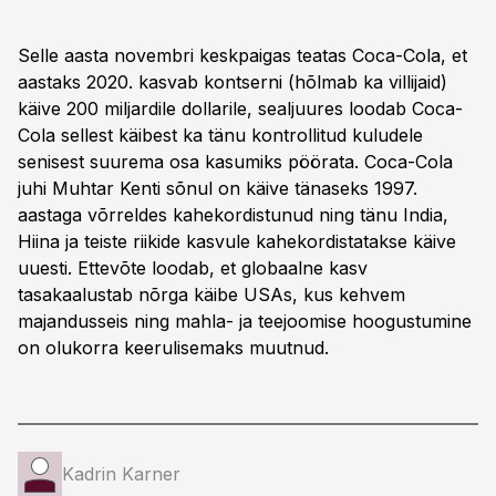
Selle aasta novembri keskpaigas teatas Coca-Cola, et
aastaks 2020. kasvab kontserni (hõlmab ka villijaid)
käive 200 miljardile dollarile, sealjuures loodab Coca-
Cola sellest käibest ka tänu kontrollitud kuludele
senisest suurema osa kasumiks pöörata. Coca-Cola
juhi Muhtar Kenti sõnul on käive tänaseks 1997.
aastaga võrreldes kahekordistunud ning tänu India,
Hiina ja teiste riikide kasvule kahekordistatakse käive
uuesti. Ettevõte loodab, et globaalne kasv
tasakaalustab nõrga käibe USAs, kus kehvem
majandusseis ning mahla- ja teejoomise hoogustumine
on olukorra keerulisemaks muutnud.
Kadrin Karner