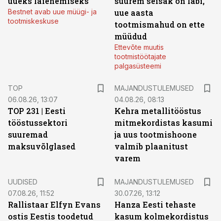
uueks laienemiseks
suurem seisak on läbi,
Bestnet avab uue müügi- ja
uue aasta
tootmiskeskuse
tootmismahud on ette
müüdud
Ettevõte muutis
tootmistöötajate
palgasüsteemi
TOP
MAJANDUSTULEMUSED
06.08.26, 13:07
04.08.26, 08:13
TOP 231 | Eesti
Kehra metallitööstus
tööstussektori
mitmekordistas kasumi
suuremad
ja uus tootmishoone
maksuvõlglased
valmib plaanitust
varem
UUDISED
MAJANDUSTULEMUSED
07.08.26, 11:52
30.07.26, 13:12
Rallistaar Elfyn Evans
Hanza Eesti tehaste
ostis Eestis toodetud
kasum kolmekordistus