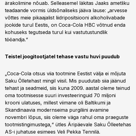
ärakolimine nõuab. Selleasemel läkitas Jaaks ametliku
teadaande vormis üldsõnaliseks jääva lause: „arvesse
võttes meie pikaajalist liidripositsiooni alkoholivabade
jookide turul Eestis, on Coca-Cola HBC võtnud enda
kohuseks tegutseda turul kui vastutustundlik
tööandja.“
Teistel joogitootjatel tehase vastu huvi puudub
„Coca-Cola otsus viia tootmine Eestist välja ei mõjuta
Saku Õlletehast mingil viisil. Mis puudutab siia jäänud
tehast ja seadmeid, siis kuna 2009. aastal oleme teinud
oma tootmisesse suuri investeeringuid 70 miljoni
krooni ulatuses, millest viimane oli Baltikumi ja
Skandinaavia modernseima purgiliini avamine
novembri lõpus, siis oleme väga rahul oma praeguste
tootmistingimustega,“ ütles Äripäevale Saku Õlleetehas
AS-i juhatuse esimees Veli Pekka Tennilä.