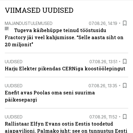
VIIMASED UUDISED
MAJANDUSTULEMUSED
07.08.26, 14:19
Tugeva käibehüppe teinud tööstusidu
Fractory jäi veel kahjumisse. “Selle aasta siht on
20 miljonit”
UUDISED
07.08.26, 13:51
Harju Elekter pikendas CERNiga koostöölepingut
UUDISED
07.08.26, 13:35
Enefit avas Poolas oma seni suurima
päikesepargi
UUDISED
07.08.26, 11:52
Rallistaar Elfyn Evans ostis Eestis toodetud
aiapaviljoni. Palmako juht: see on tunnustus Eesti