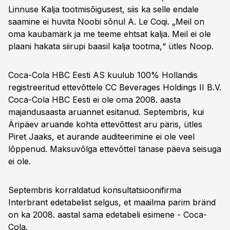
Linnuse Kalja tootmisõigusest, siis ka selle endale
saamine ei huvita Noobi sõnul A. Le Coqi. „Meil on
oma kaubamärk ja me teeme ehtsat kalja. Meil ei ole
plaani hakata siirupi baasil kalja tootma,“ ütles Noop.
Coca-Cola HBC Eesti AS kuulub 100% Hollandis
registreeritud ettevõttele CC Beverages Holdings II B.V.
Coca-Cola HBC Eesti ei ole oma 2008. aasta
majandusaasta aruannet esitanud. Septembris, kui
Äripäev aruande kohta ettevõttest aru päris, ütles
Piret Jaaks, et aurande auditeerimine ei ole veel
lõppenud. Maksuvõlga ettevõttel tänase päeva seisuga
ei ole.
Septembris korraldatud konsultatsioonifirma
Interbrant edetabelist selgus, et maailma parim bränd
on ka 2008. aastal sama edetabeli esimene - Coca-
Cola.