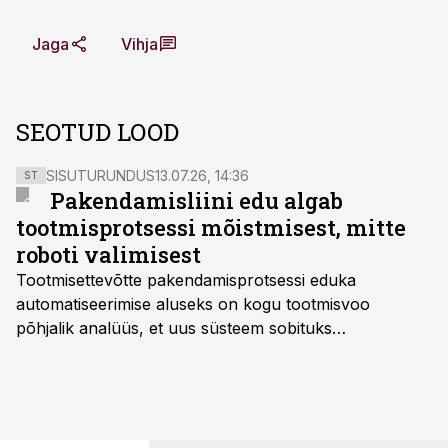
Jaga
Vihja
SEOTUD LOOD
SISUTURUNDUS
13.07.26, 14:36
ST
Pakendamisliini edu algab
tootmisprotsessi mõistmisest, mitte
roboti valimisest
Tootmisettevõtte pakendamisprotsessi eduka
automatiseerimise aluseks on kogu tootmisvoo
põhjalik analüüs, et uus süsteem sobituks
olemasolevasse keskkonda, aitaks vähendada
tööjõuvajadust ning oleks valmis ka ettevõtte
tulevasteks arenguteks. Lihtsalt roboti lisamine
enamasti oodatud tulemust ei too, nendib tootmise ja