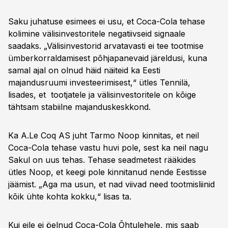
Saku juhatuse esimees ei usu, et Coca-Cola tehase
kolimine välisinvestoritele negatiivseid signaale
saadaks. „Välisinvestorid arvatavasti ei tee tootmise
ümberkorraldamisest põhjapanevaid järeldusi, kuna
samal ajal on olnud häid näiteid ka Eesti
majandusruumi investeerimisest,“ ütles Tennilä,
lisades, et tootjatele ja välisinvestoritele on kõige
tähtsam stabiilne majanduskeskkond.
Ka A.Le Coq AS juht Tarmo Noop kinnitas, et neil
Coca-Cola tehase vastu huvi pole, sest ka neil nagu
Sakul on uus tehas. Tehase seadmetest rääkides
ütles Noop, et keegi pole kinnitanud nende Eestisse
jäämist. „Aga ma usun, et nad viivad need tootmisliinid
kõik ühte kohta kokku,“ lisas ta.
Kui eile ei öelnud Coca-Cola Õhtulehele, mis saab