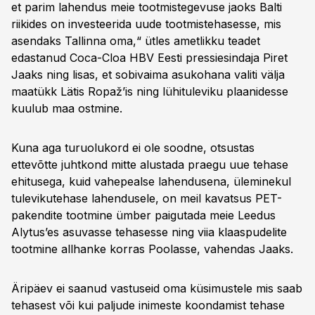
et parim lahendus meie tootmistegevuse jaoks Balti
riikides on investeerida uude tootmistehasesse, mis
asendaks Tallinna oma,“ ütles ametlikku teadet
edastanud Coca-Cloa HBV Eesti pressiesindaja Piret
Jaaks ning lisas, et sobivaima asukohana valiti välja
maatükk Lätis Ropaž’is ning lühituleviku plaanidesse
kuulub maa ostmine.
Kuna aga turuolukord ei ole soodne, otsustas
ettevõtte juhtkond mitte alustada praegu uue tehase
ehitusega, kuid vahepealse lahendusena, üleminekul
tulevikutehase lahendusele, on meil kavatsus PET-
pakendite tootmine ümber paigutada meie Leedus
Alytus’es asuvasse tehasesse ning viia klaaspudelite
tootmine allhanke korras Poolasse, vahendas Jaaks.
Äripäev ei saanud vastuseid oma küsimustele mis saab
tehasest või kui paljude inimeste koondamist tehase