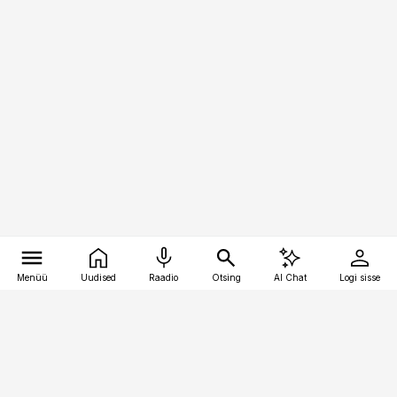
Menüü
Uudised
Raadio
Otsing
AI Chat
Logi sisse
Vana-Lõuna 39/1, 19094 Tallinn
(+372) 667 0111