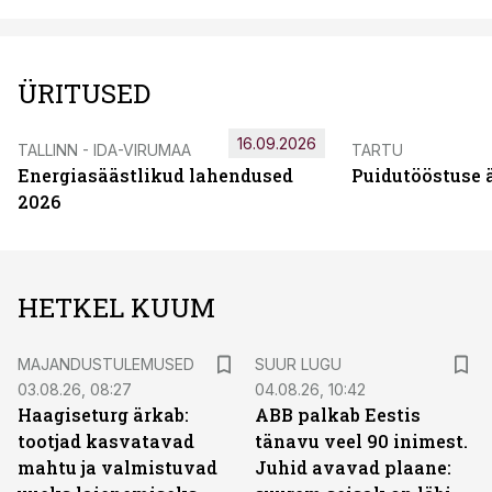
ÜRITUSED
16.09.2026
TALLINN - IDA-VIRUMAA
TARTU
Energiasäästlikud lahendused
Puidutööstuse 
2026
HETKEL KUUM
MAJANDUSTULEMUSED
SUUR LUGU
03.08.26, 08:27
04.08.26, 10:42
Haagiseturg ärkab:
ABB palkab Eestis
tootjad kasvatavad
tänavu veel 90 inimest.
mahtu ja valmistuvad
Juhid avavad plaane: