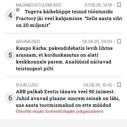
MAJANDUSTULEMUSED
07.08.26, 14:19
Tugeva käibehüppe teinud tööstusidu
4
Fractory jäi veel kahjumisse. “Selle aasta siht
on 20 miljonit”
ARVAMUSED
06.08.26, 09:03
Kaupo Karba: pakendidebatis levib lihtne
5
arusaam, et korduskasutus on alati
keskkonnale parem. Analüüsid näitavad
teistsugust pilti
SUUR LUGU
04.08.26, 10:42
ABB palkab Eestis tänavu veel 90 inimest.
6
Juhid avavad plaane: suurem seisak on läbi,
uue aasta tootmismahud on ette müüdud
Ettevõte muutis tootmistöötajate palgasüsteemi