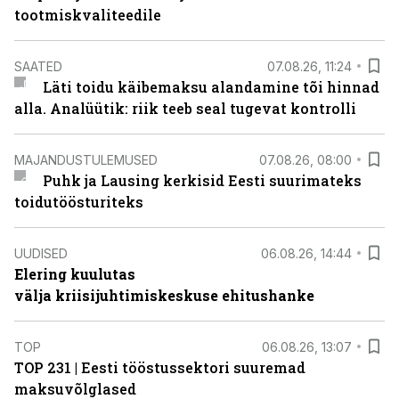
tootmiskvaliteedile
SAATED
07.08.26, 11:24
Läti toidu käibemaksu alandamine tõi hinnad
alla. Analüütik: riik teeb seal tugevat kontrolli
MAJANDUSTULEMUSED
07.08.26, 08:00
Puhk ja Lausing kerkisid Eesti suurimateks
toidutöösturiteks
UUDISED
06.08.26, 14:44
Elering kuulutas
välja kriisijuhtimiskeskuse ehitushanke
TOP
06.08.26, 13:07
TOP 231 | Eesti tööstussektori suuremad
maksuvõlglased