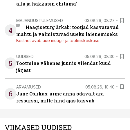
alla ja hakkasin ehitama”
MAJANDUSTULEMUSED
03.08.26, 08:27
Haagiseturg ärkab: tootjad kasvatavad
4
mahtu ja valmistuvad uueks laienemiseks
Bestnet avab uue müügi- ja tootmiskeskuse
UUDISED
05.08.26, 08:30
5
Tootmine vähenes juunis viiendat kuud
järjest
ARVAMUSED
05.08.26, 10:40
6
Jane Oblikas: ärme anna odavalt ära
ressurssi, mille hind ajas kasvab
VIIMASED UUDISED