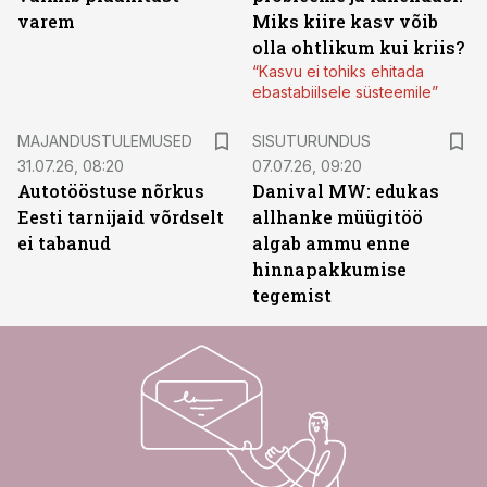
varem
Miks kiire kasv võib
olla ohtlikum kui kriis?
“Kasvu ei tohiks ehitada
ebastabiilsele süsteemile”
ST
MAJANDUSTULEMUSED
SISUTURUNDUS
31.07.26, 08:20
07.07.26, 09:20
Autotööstuse nõrkus
Danival MW: edukas
Eesti tarnijaid võrdselt
allhanke müügitöö
ei tabanud
algab ammu enne
hinnapakkumise
tegemist