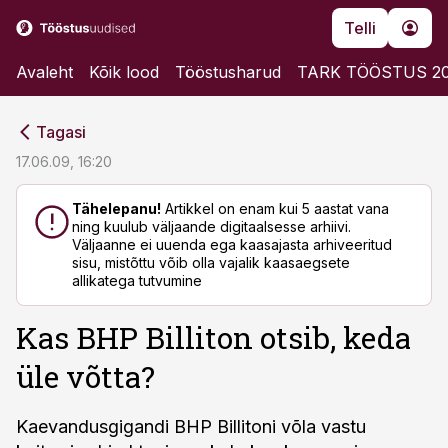
Telli
Avaleht
Kõik lood
Tööstusharud
TARK TÖÖSTUS 2
cebook
cebook
Tagasi
Twitter)
Twitter)
17.06.09, 16:20
kedIn
kedIn
Tähelepanu!
Artikkel on enam kui 5 aastat vana
ning kuulub väljaande digitaalsesse arhiivi.
ail
ail
Väljaanne ei uuenda ega kaasajasta arhiveeritud
sisu, mistõttu võib olla vajalik kaasaegsete
k
k
allikatega tutvumine
Kas BHP Billiton otsib, keda
üle võtta?
Kaevandusgigandi BHP Billitoni võla vastu