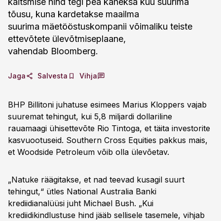
kaitsmise hind tegi pea kaheksa kuu suurima
tõusu, kuna kardetakse maailma
suurima mäetööstuskompanii võimaliku teiste
ettevõtete ülevõtmiseplaane,
vahendab Bloomberg.
Jaga
Salvesta
Vihja
BHP Billitoni juhatuse esimees Marius Kloppers vajab
suuremat tehingut, kui 5,8 miljardi dollariline
rauamaagi ühisettevõte Rio Tintoga, et täita investorite
kasvuootuseid. Southern Cross Equities pakkus mais,
et Woodside Petroleum võib olla ülevõetav.
„Natuke räägitakse, et nad teevad kusagil suurt
tehingut,“ ütles National Australia Banki
krediidianalüüsi juht Michael Bush. „Kui
krediidikindlustuse hind jääb sellisele tasemele, vihjab