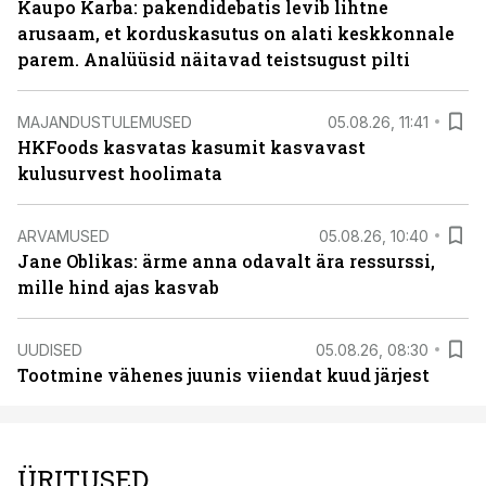
Kaupo Karba: pakendidebatis levib lihtne
arusaam, et korduskasutus on alati keskkonnale
parem. Analüüsid näitavad teistsugust pilti
MAJANDUSTULEMUSED
05.08.26, 11:41
HKFoods kasvatas kasumit kasvavast
kulusurvest hoolimata
ARVAMUSED
05.08.26, 10:40
Jane Oblikas: ärme anna odavalt ära ressurssi,
mille hind ajas kasvab
UUDISED
05.08.26, 08:30
Tootmine vähenes juunis viiendat kuud järjest
ÜRITUSED