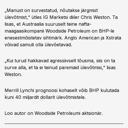
„Mariust on survestatud, nõutakse järgmist
ülevõtmist,“ ütles IG Marketsi diiler Chris Weston. Ta
lisas, et Austraalia suuruselt teine nafta-
maagaasikompanii Woodside Petroleum on BHP-le
enesestmõistetav sihtmärk. Anglo American ja Xstrata
võivad samuti olla ülevõetavad.
„Kui turud hakkavad agressiivselt tõusma, siis on ta
surve alla, et ta ei teinud paremaid ülevõtmisi,“ lisas
Weston.
Merrill Lynchi prognoosi kohaselt võib BHP kulutada
kuni 40 miljardit dollarit ülevõtmistele.
Loo autor on Woodside Petroleumi aktsionär.