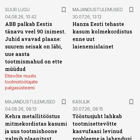
SUUR LUGU
MAJANDUSTULEMUSED
04.08.26, 10:42
30.07.26, 13:12
ABB palkab Eestis
Hanza Eesti tehaste
tänavu veel 90 inimest.
kasum kolmekordistus
Juhid avavad plaane:
enne uut
suurem seisak on läbi,
laienemislainet
uue aasta
tootmismahud on ette
müüdud
Ettevõte muutis
tootmistöötajate
palgasüsteemi
MAJANDUSTULEMUSED
KASULIK
04.08.26, 08:13
30.07.26, 08:15
Kehra metallitööstus
Tööstusjuht lahkab
mitmekordistas kasumi
tootmisettevõtte
ja uus tootmishoone
kasvufaasi levinud
valmib plaanitust
probleeme ja lahendusi.