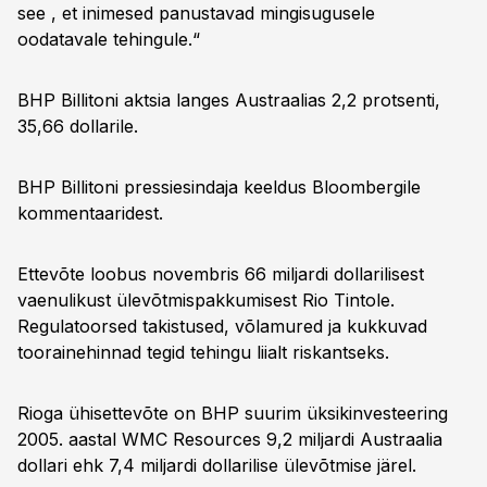
see , et inimesed panustavad mingisugusele
oodatavale tehingule.“
BHP Billitoni aktsia langes Austraalias 2,2 protsenti,
35,66 dollarile.
BHP Billitoni pressiesindaja keeldus Bloombergile
kommentaaridest.
Ettevõte loobus novembris 66 miljardi dollarilisest
vaenulikust ülevõtmispakkumisest Rio Tintole.
Regulatoorsed takistused, võlamured ja kukkuvad
toorainehinnad tegid tehingu liialt riskantseks.
Rioga ühisettevõte on BHP suurim üksikinvesteering
2005. aastal WMC Resources 9,2 miljardi Austraalia
dollari ehk 7,4 miljardi dollarilise ülevõtmise järel.