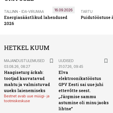
16.09.2026
TALLINN - IDA-VIRUMAA
TARTU
Energiasäästlikud lahendused
Puidutööstuse 
2026
HETKEL KUUM
MAJANDUSTULEMUSED
UUDISED
03.08.26, 08:27
31.07.26, 09:45
Haagiseturg ärkab:
Elva
tootjad kasvatavad
elektroonikatööstus
mahtu ja valmistuvad
GPV Eesti sai uue juhi
uueks laienemiseks
ettevõtte seest.
Bestnet avab uue müügi- ja
„Järgmise sammu
tootmiskeskuse
astumine oli minu jaoks
lihtne“