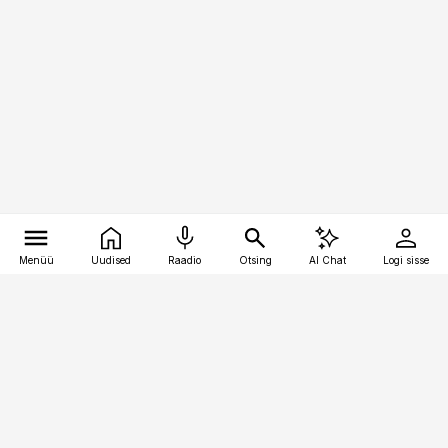
Menüü
Uudised
Raadio
Otsing
AI Chat
Logi sisse
Vana-Lõuna 39/1, 19094 Tallinn
(+372) 667 0111
toostusuudised@toostusuudised.ee