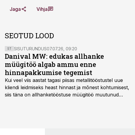
Jaga
Vihja
SEOTUD LOOD
SISUTURUNDUS
07.07.26, 09:20
ST
Danival MW: edukas allhanke
müügitöö algab ammu enne
hinnapakkumise tegemist
Kui veel viis aastat tagasi piisas metallitööstustel uue
kliendi leidmiseks heast hinnast ja mõnest kohtumisest,
siis täna on allhanketööstuse müügitöö muutunud
märksa pikemaks ja süsteemsemaks. Konkurents on
kasvanud, kliendid kaaluvad otsuseid põhjalikumalt
ning partnerit ei valita enam ainult tootmisvõimekuse
või hinnakirja järgi.