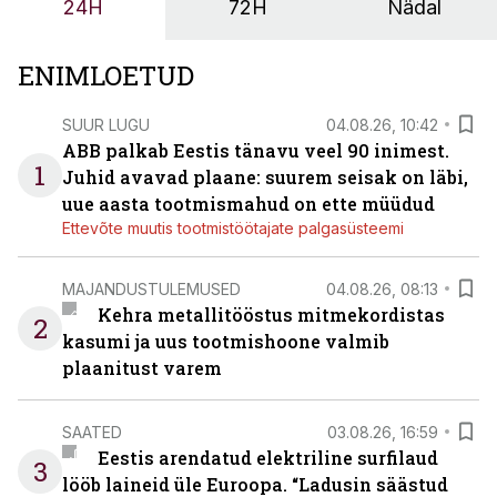
24H
72H
Nädal
ENIMLOETUD
SUUR LUGU
04.08.26, 10:42
ABB palkab Eestis tänavu veel 90 inimest.
1
Juhid avavad plaane: suurem seisak on läbi,
uue aasta tootmismahud on ette müüdud
Ettevõte muutis tootmistöötajate palgasüsteemi
MAJANDUSTULEMUSED
04.08.26, 08:13
Kehra metallitööstus mitmekordistas
2
kasumi ja uus tootmishoone valmib
plaanitust varem
SAATED
03.08.26, 16:59
Eestis arendatud elektriline surfilaud
3
lööb laineid üle Euroopa. “Ladusin säästud