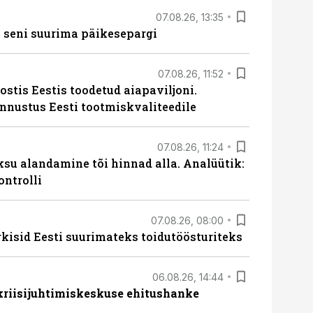
07.08.26, 13:35
 seni suurima päikesepargi
07.08.26, 11:52
ostis Eestis toodetud aiapaviljoni.
unnustus Eesti tootmiskvaliteedile
07.08.26, 11:24
ksu alandamine tõi hinnad alla. Analüütik:
ontrolli
07.08.26, 08:00
rkisid Eesti suurimateks toidutöösturiteks
06.08.26, 14:44
 kriisijuhtimiskeskuse ehitushanke