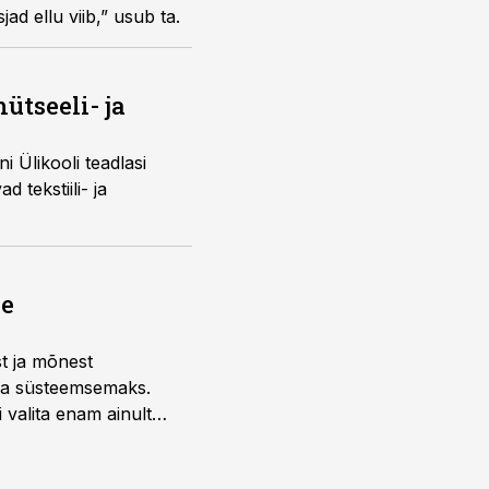
d ellu viib,” usub ta.
ütseeli- ja
 Ülikooli teadlasi
tekstiili- ja
ne
st ja mõnest
 ja süsteemsemaks.
 valita enam ainult