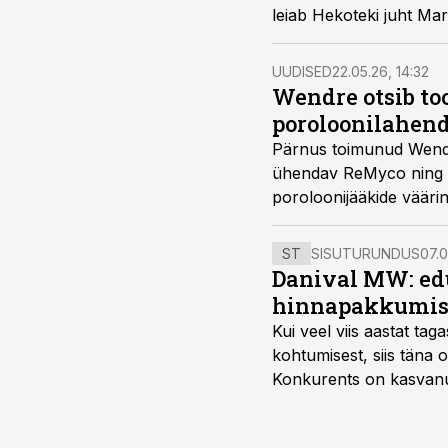
leiab Hekoteki juht Ma
UUDISED
22.05.26, 14:32
Wendre otsib too
poroloonilahen
Pärnus toimunud Wendre 
ühendav ReMyco ning It
poroloonijääkide vääri
ST
SISUTURUNDUS
07.0
Danival MW: ed
hinnapakkumis
Kui veel viis aastat tag
kohtumisest, siis tän
Konkurents on kasvanud,
tootmisvõimekuse või hi