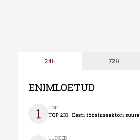
24H
72H
ENIMLOETUD
TOP
1
TOP 231 | Eesti tööstussektori su
UUDISED