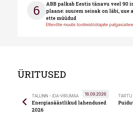
ABB palkab Eestis tänavu veel 90 
6
plaane: suurem seisak on läbi, uue
ette müüdud
Ettevõte muutis tootmistöötajate palgasüste
ÜRITUSED
16.09.2026
TALLINN - IDA-VIRUMAA
TARTU
Energiasäästlikud lahendused
Puidu
2026