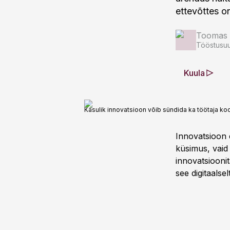
ettevõttes on
Toomas 
Tööstusuu
Kuula
Kasulik innovatsioon võib sündida ka töötaja kodu
Innovatsioon 
küsimus, vaid 
innovatsioonit
see digitaalse