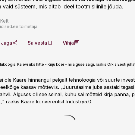
 vaid süsteem, mis aitab ideel tootmisliinile jõuda.
Kelt
dised.ee toimetaja
Jaga
Salvesta
Vihja
köögis. Kalevi üks hitte - Kirju koer - nii alguse saigi, rääkis Orkla Eesti j
ei ole Kaare hinnangul pelgalt tehnoloogia või suurte inves
eelkõige kaasav mõtteviis. „Juurutasime juba aastaid tagasi
ahvli. Alguses oli see seinal, kuhu sai mõtteid kirja panna, 
lt,“ rääkis Kaare konverentsil Industry5.0.