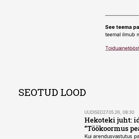
See teema pa
teemal ilmub m
Toiduainetöös
SEOTUD LOOD
UUDISED
27.05.26, 08:30
Hekoteki juht: i
“Töökoormus pea
Kui arendusvastutus pan