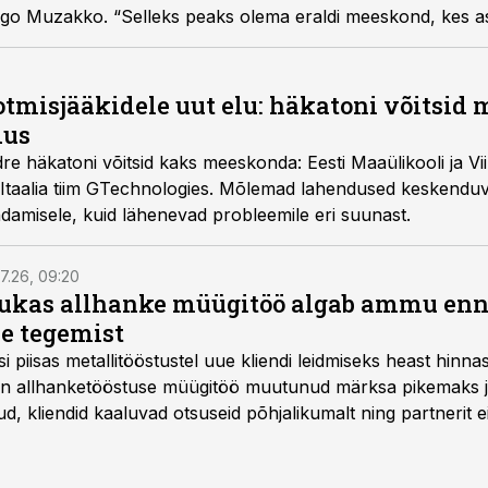
rgo Muzakko. “Selleks peaks olema eraldi meeskond, kes asja
tmisjääkidele uut elu: häkatoni võitsid m
dus
häkatoni võitsid kaks meeskonda: Eesti Maaülikooli ja Viini
aalia tiim GTechnologies. Mõlemad lahendused keskenduvad 
ndamisele, kuid lähenevad probleemile eri suunast.
7.26, 09:20
ukas allhanke müügitöö algab ammu en
e tegemist
asi piisas metallitööstustel uue kliendi leidmiseks heast hinna
a on allhanketööstuse müügitöö muutunud märksa pikemaks
 kliendid kaaluvad otsuseid põhjalikumalt ning partnerit ei
nnakirja järgi.