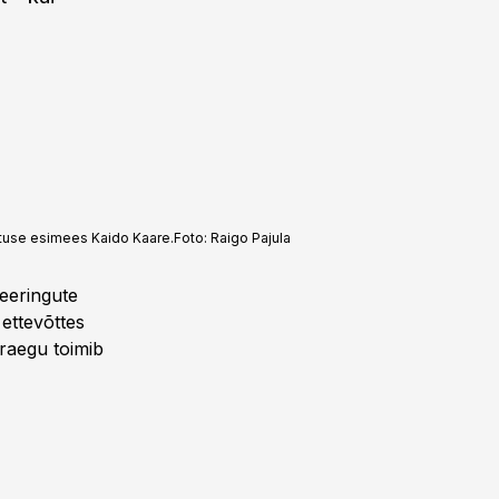
uhatuse esimees Kaido Kaare.
Foto:
Raigo Pajula
teeringute
 ettevõttes
praegu toimib