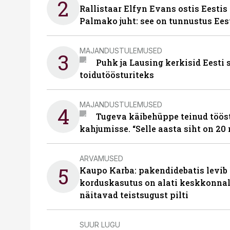
2
Rallistaar Elfyn Evans ostis Eestis
Palmako juht: see on tunnustus Ees
MAJANDUSTULEMUSED
3
Puhk ja Lausing kerkisid Eesti
toidutöösturiteks
MAJANDUSTULEMUSED
4
Tugeva käibehüppe teinud tööst
kahjumisse. “Selle aasta siht on 20 
ARVAMUSED
5
Kaupo Karba: pakendidebatis levib 
korduskasutus on alati keskkonna
näitavad teistsugust pilti
SUUR LUGU