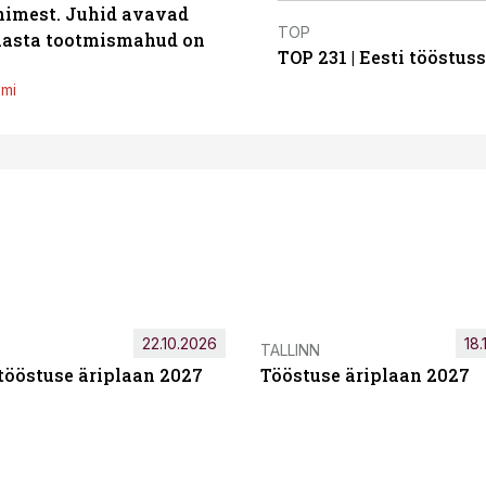
inimest. Juhid avavad
TOP
 aasta tootmismahud on
TOP 231 | Eesti tööstu
emi
22.10.2026
18.
TALLINN
tööstuse äriplaan 2027
Tööstuse äriplaan 2027