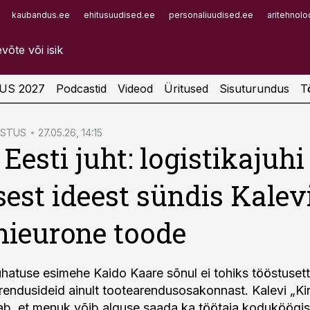
kaubandus.ee
ehitusuudised.ee
personaliuudised.ee
aritehnolo
Infopank
Radar
US 2027
Podcastid
Videod
Üritused
Sisuturundus
T
ÖSTUS
27.05.26, 14:15
Eesti juht: logistikajuhi
est ideest sündis Kalev
nieurone toode
juhatuse esimehe Kaido Kaare sõnul ei tohiks tööstuset
arendusideid ainult tootearendusosakonnast. Kalevi „Kir
ab, et menuk võib alguse saada ka töötaja koduköögist