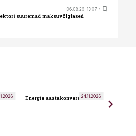
06.08.26, 13:07
ssektori suuremad maksuvõlglased
11.2026
24.11.2026
Energia aastakonverents 2026
Tark töö