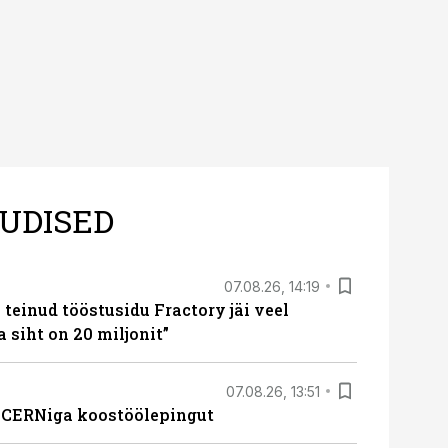
UDISED
07.08.26, 14:19
teinud tööstusidu Fractory jäi veel
a siht on 20 miljonit”
07.08.26, 13:51
s CERNiga koostöölepingut