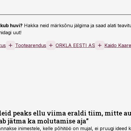
kub huvi?
Hakka neid märksõnu jälgima ja saad alati teavitu
idagi uut!
tus
Tootearendus
ORKLA EESTI AS
Kaido Kaar
deid peaks ellu viima eraldi tiim, mitte au
b jätma ka molutamise aja”
nakse inimestele, kelle põhitöö on mujal, ei pruugi ideed k