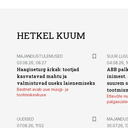
HETKEL KUUM
MAJANDUSTULEMUSED
SUUR LUG
03.08.26, 08:27
04.08.26, 1
Haagiseturg ärkab: tootjad
ABB palk
kasvatavad mahtu ja
inimest.
valmistuvad uueks laienemiseks
suurem s
Bestnet avab uue müügi- ja
tootmis
tootmiskeskuse
Ettevõte mu
palgasüste
UUDISED
MAJANDU
07.08.26, 11:52
30.07.26, 13