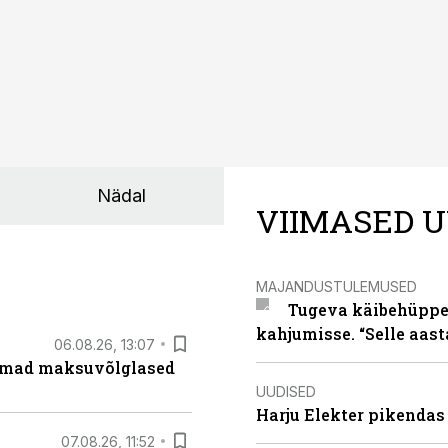
Nädal
VIIMASED U
MAJANDUSTULEMUSED
Tugeva käibehüppe 
kahjumisse. “Selle aast
06.08.26, 13:07
uremad maksuvõlglased
UUDISED
Harju Elekter pikenda
07.08.26, 11:52