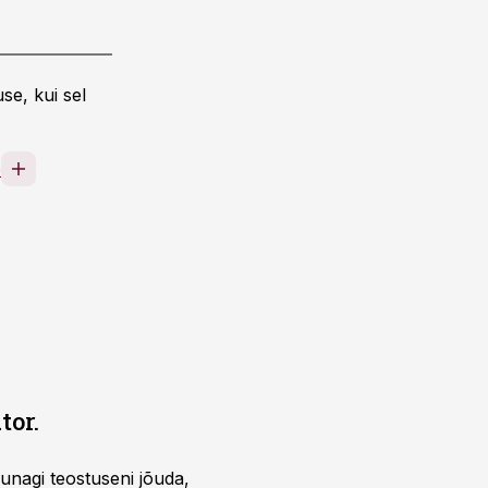
se, kui sel
e
tor.
unagi teostuseni jõuda,