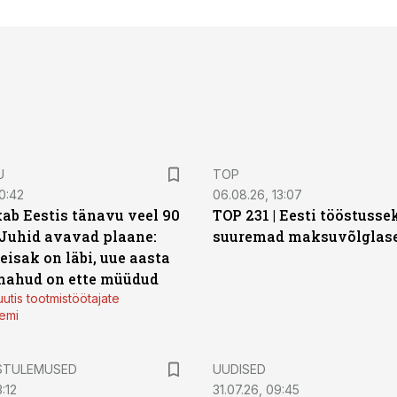
U
TOP
0:42
06.08.26, 13:07
ab Eestis tänavu veel 90
TOP 231 | Eesti tööstusse
 Juhid avavad plaane:
suuremad maksuvõlglas
eisak on läbi, uue aasta
mahud on ette müüdud
utis tootmistöötajate
emi
STULEMUSED
UUDISED
:12
31.07.26, 09:45