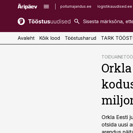
pollumajandus.ee
logistikauudised.ee
kaubandus.ee
imelineajalugu.ee
kinnisvarauudised.ee
imelineteadus.ee
Avaleht
Kõik lood
Tööstusharud
TARK TÖÖST
cebook
TOIDUAINETÖ
Orkla 
Twitter)
kedIn
kodus
ail
miljo
k
Orkla Eesti 
otsida uusi 
arendus näit