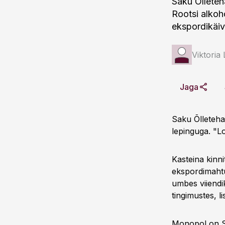
Saku Õllete
Rootsi alkoh
ekspordikäiv
Viktori
Jaga
Saku Õlleteha
lepinguga. "Lo
Kasteina kinn
ekspordimahtu
umbes viiendi
tingimustes, li
Monopol on Sa