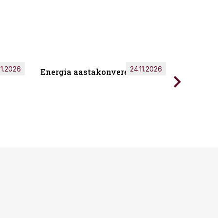
11.2026
24.11.2026
Energia aastakonverents 2026
Tark töö