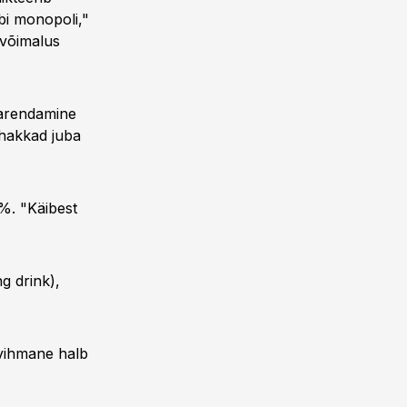
äbi monopoli,"
 võimalus
 arendamine
e hakkad juba
4%. "Käibest
ng drink),
 vihmane halb