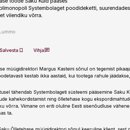
hase toode Saku Kuld pääses
olimonopoli Systembolaget poodideketti, suurendades 
et viiendiku võrra.
a Lummo
Salvesta
Vihja
se müügidirektori Margus Kasteini sõnul on tegemist pikaajal
odetavasti kestab ikka aastaid, kui tootega rahule jäädakse,"
itusel tähendab Systembolageti süsteemi pääsemine Saku K
de kahekordistamist ning õlletehase kogu ekspordimahtud
ku võrra. Viimane on eriti oluline Eesti sisenõudluse vähen
sas ta.
ku Õlletehase müügidirektori sõnul keeruline klient, sest d