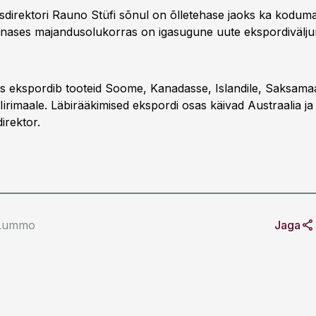
direktori Rauno Stüfi sõnul on õlletehase jaoks ka koduma
tänases majandusolukorras on igasugune uute ekspordiväljun
s ekspordib tooteid Soome, Kanadasse, Islandile, Saksama
 Iirimaale. Läbirääkimised ekspordi osas käivad Austraalia ja
irektor.
 Lummo
Jaga