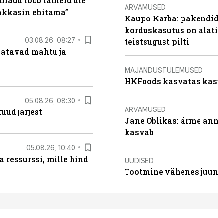
filaud lööb laineid üle
ARVAMUSED
hakkasin ehitama”
Kaupo Karba: pakendide
korduskasutus on alat
03.08.26, 08:27
teistsugust pilti
vatavad mahtu ja
MAJANDUSTULEMUSED
HKFoods kasvatas kas
05.08.26, 08:30
ARVAMUSED
uud järjest
Jane Oblikas: ärme anna
kasvab
05.08.26, 10:40
 ressurssi, mille hind
UUDISED
Tootmine vähenes juuni