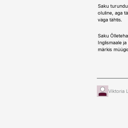
Saku turundus
oluline, aga 
väga tähtis.
Saku Õlleteha
Inglismaale ja
märkis müügid
Viktoria