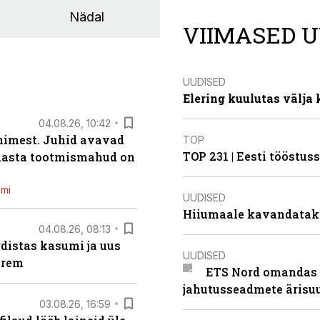
Nädal
VIIMASED U
UUDISED
Elering kuulutas välja
04.08.26, 10:42
inimest. Juhid avavad
TOP
TOP 231 | Eesti tööstu
 aasta tootmismahud on
emi
UUDISED
Hiiumaale kavandatak
04.08.26, 08:13
distas kasumi ja uus
UUDISED
arem
ETS Nord omandas 
jahutusseadmete ärisu
03.08.26, 16:59