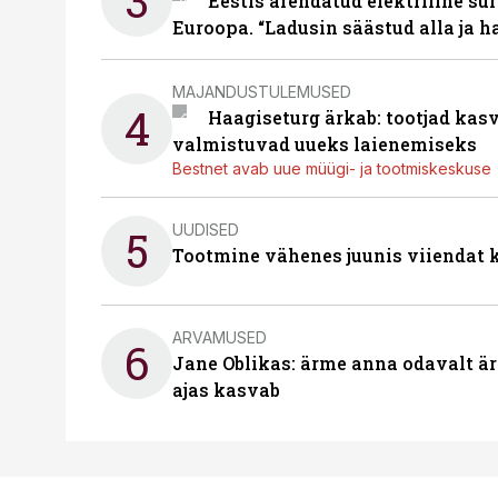
3
Eestis arendatud elektriline sur
Euroopa. “Ladusin säästud alla ja 
MAJANDUSTULEMUSED
4
Haagiseturg ärkab: tootjad kas
valmistuvad uueks laienemiseks
Bestnet avab uue müügi- ja tootmiskeskuse
UUDISED
5
Tootmine vähenes juunis viiendat k
ARVAMUSED
6
Jane Oblikas: ärme anna odavalt ära
ajas kasvab