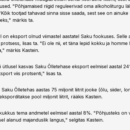
mused. "Põhjamaised riigid reguleerivad oma alkoholiturgu l
 "Kõik tootjad tahavad sinna sisse saada, sest see on ainuke
eks," märkis ta.
l on eksport olnud viimastel aastatel Saku fookuses. Selle
 protsess, lisas ta. "Ei ole nii, et täna lepid kokku ja homm
," märkis Kastein.
i ütlusel kasvas Saku Õlletehase eksport eelmisel aastal 2
ort viis protsenti," lisas ta.
aku Õlletehas aastas 75 miljonit liitrit jooke (õlu, siider, lo
eksporditakse pool miljonit liitrit, rääkis Kastein.
g kukkus tema andmetel eelmisel aastal 8%. "Põhjusteks on
sel alanud majanduslik langus," selgitas Kastein.