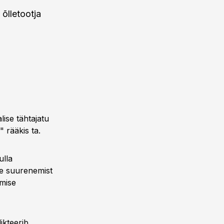
õlletootja
ise tähtajatu
 rääkis ta.
ulla
e suurenemist
emise
ikteerib