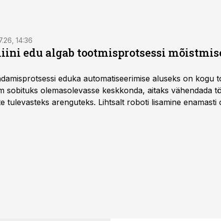
7.26, 14:36
ini edu algab tootmisprotsessi mõistmises
damisprotsessi eduka automatiseerimise aluseks on kogu t
m sobituks olemasolevasse keskkonda, aitaks vähendada tö
te tulevasteks arenguteks. Lihtsalt roboti lisamine enamasti
a tööstuse automatiseerimislahenduste arendaja Smitech OÜ