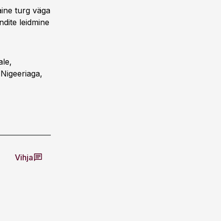
ine turg väga
dite leidmine
ale,
 Nigeeriaga,
Vihja