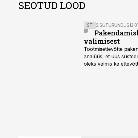
SEOTUD LOOD
ST
SISUTURUNDUS
13.0
Pakendamisli
valimisest
Tootmisettevõtte paken
analüüs, et uus süstee
oleks valmis ka ettevõt
too, nendib tootmise j
Mitendorf.