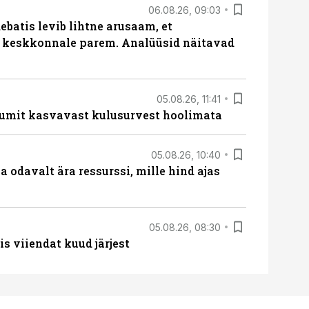
06.08.26, 09:03
batis levib lihtne arusaam, et
i keskkonnale parem. Analüüsid näitavad
05.08.26, 11:41
umit kasvavast kulusurvest hoolimata
05.08.26, 10:40
 odavalt ära ressurssi, mille hind ajas
05.08.26, 08:30
s viiendat kuud järjest