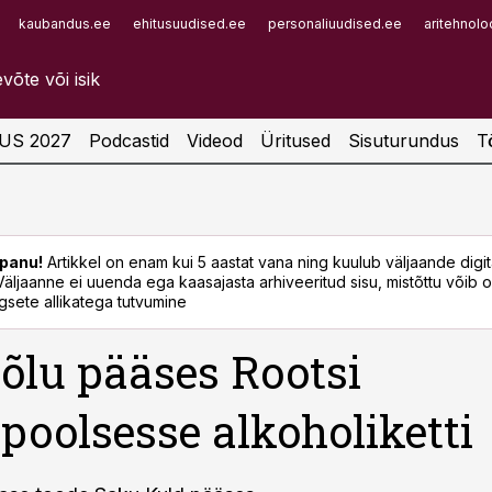
kaubandus.ee
ehitusuudised.ee
personaliuudised.ee
aritehnolo
Infopank
Radar
US 2027
Podcastid
Videod
Üritused
Sisuturundus
T
panu!
Artikkel on enam kui 5 aastat vana ning kuulub väljaande digi
. Väljaanne ei uuenda ega kaasajasta arhiveeritud sisu, mistõttu võib ol
sete allikatega tutvumine
õlu pääses Rootsi
oolsesse alkoholiketti