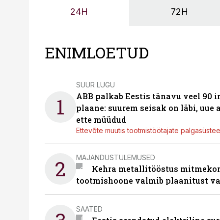
24H
72H
ENIMLOETUD
SUUR LUGU
ABB palkab Eestis tänavu veel 90 
1
plaane: suurem seisak on läbi, uue
ette müüdud
Ettevõte muutis tootmistöötajate palgasüste
MAJANDUSTULEMUSED
2
Kehra metallitööstus mitmekor
tootmishoone valmib plaanitust v
SAATED