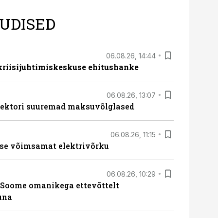
UDISED
06.08.26, 14:44
 kriisijuhtimiskeskuse ehitushanke
06.08.26, 13:07
ssektori suuremad maksuvõlglased
06.08.26, 11:15
se võimsamat elektrivõrku
06.08.26, 10:29
Soome omanikega ettevõttelt
una