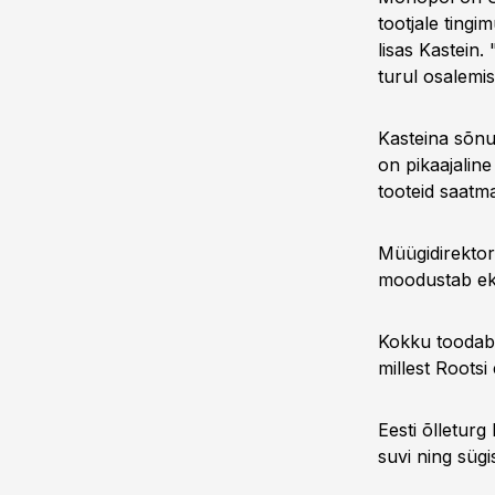
tootjale tingi
lisas Kastein.
turul osalemis
Kasteina sõnu
on pikaajaline
tooteid saatma
Müügidirektor
moodustab eksp
Kokku toodab S
millest Rootsi 
Eesti õlletur
suvi ning sügi