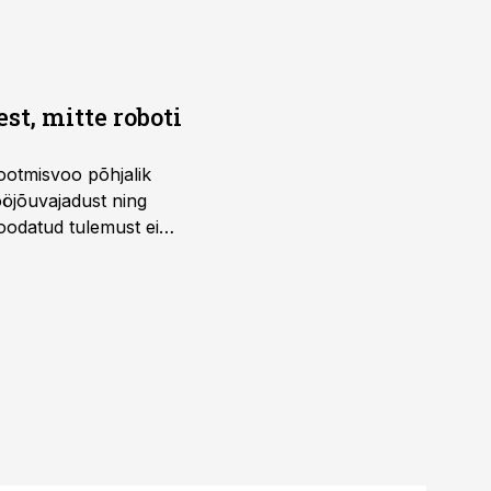
t, mitte roboti
ootmisvoo põhjalik
öjõuvajadust ning
 oodatud tulemust ei
 tegevjuht Sander