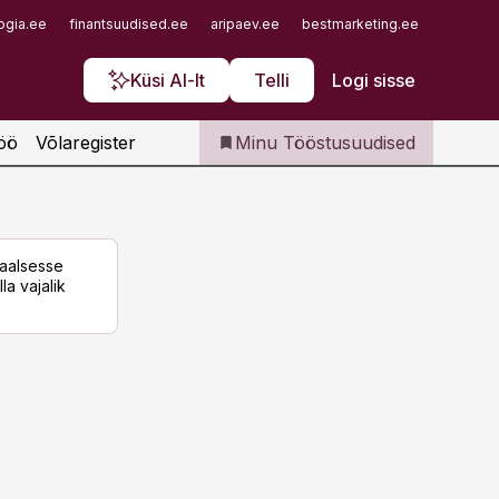
Iseteenindus
ogia.ee
finantsuudised.ee
aripaev.ee
bestmarketing.ee
finantsu
Telli Tööstusuudised
Küsi AI-lt
Telli
Logi sisse
öö
Võlaregister
Minu Tööstusuudised
taalsesse
la vajalik