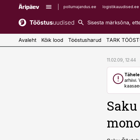
pollumajandus.ee
logistikauudised.ee
kaubandus.ee
imelineajalugu.ee
kinnisvarauudised.ee
imelineteadus.ee
Avaleht
Kõik lood
Tööstusharud
TARK TÖÖST
cebook
cebook
11.02.09, 12:44
Twitter)
Twitter)
Tähele
kedIn
kedIn
arhiivi
kaasaeg
ail
ail
Saku 
k
k
monop