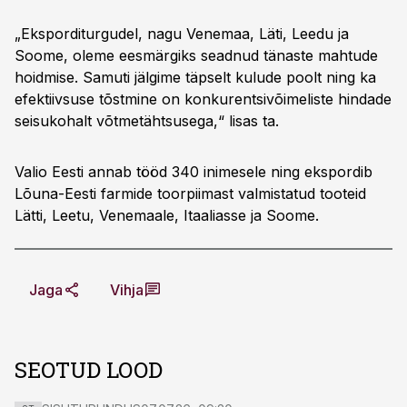
„Eksporditurgudel, nagu Venemaa, Läti, Leedu ja
Soome, oleme eesmärgiks seadnud tänaste mahtude
hoidmise. Samuti jälgime täpselt kulude poolt ning ka
efektiivsuse tõstmine on konkurentsivõimeliste hindade
seisukohalt võtmetähtsusega,“ lisas ta.
Valio Eesti annab tööd 340 inimesele ning ekspordib
Lõuna-Eesti farmide toorpiimast valmistatud tooteid
Lätti, Leetu, Venemaale, Itaaliasse ja Soome.
Jaga
Vihja
SEOTUD LOOD