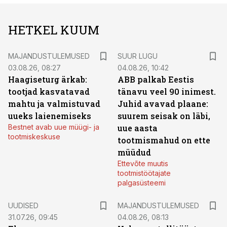
HETKEL KUUM
MAJANDUSTULEMUSED
SUUR LUGU
03.08.26, 08:27
04.08.26, 10:42
Haagiseturg ärkab:
ABB palkab Eestis
tootjad kasvatavad
tänavu veel 90 inimest.
mahtu ja valmistuvad
Juhid avavad plaane:
uueks laienemiseks
suurem seisak on läbi,
Bestnet avab uue müügi- ja
uue aasta
tootmiskeskuse
tootmismahud on ette
müüdud
Ettevõte muutis
tootmistöötajate
palgasüsteemi
UUDISED
MAJANDUSTULEMUSED
31.07.26, 09:45
04.08.26, 08:13