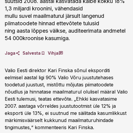
suutsid 2008. aastal kasvatada käibe kokku 18%
1,3 miljardi kroonini, vähendasid
mullu suvel maailmaturul järsult langenud
piimatoodete hinnad ettevõtete tulusid
ning aasta lõppes väikse, auditeerimata andmetel
54 000kroonise kasumiga.
Jaga
Salvesta
Vihja
Valio Eesti direktor Kari Finska sõnul eksporditi
eelmisel aastal ligi 90% Valio Võru juustutehases
toodetud juustust, mistõttu mõjutas piimatoodete
nõudlus ja hinnatase maailmaturul olulisel määral Valio
Eesti tulemusi, teatas ettevõte. „Ehkki kasvatasime
2007. aastaga võrreldes juustutootmist üle 12% ja
eksporti üle 13%, ei suutnud me säilitada kasumlikkust
märkimisväärselt kukkunud maailmaturuhindade
tingimustes,“ kommenteeris Kari Finska.