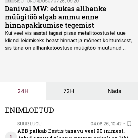
SISUTURUNDUS
07.07.26, 09:20
ST
Danival MW: edukas allhanke
müügitöö algab ammu enne
hinnapakkumise tegemist
Kui veel viis aastat tagasi piisas metallitööstustel uue
kliendi leidmiseks heast hinnast ja mõnest kohtumisest,
siis täna on allhanketööstuse müügitöö muutunud
märksa pikemaks ja süsteemsemaks. Konkurents on
kasvanud, kliendid kaaluvad otsuseid põhjalikumalt
ning partnerit ei valita enam ainult tootmisvõimekuse
või hinnakirja järgi.
24H
72H
Nädal
ENIMLOETUD
SUUR LUGU
04.08.26, 10:42
ABB palkab Eestis tänavu veel 90 inimest.
1