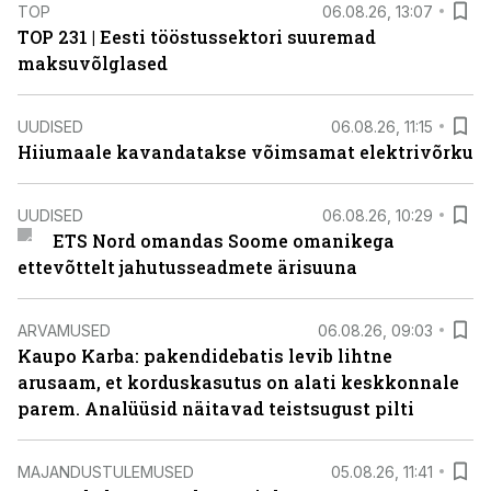
TOP
06.08.26, 13:07
TOP 231 | Eesti tööstussektori suuremad
maksuvõlglased
UUDISED
06.08.26, 11:15
Hiiumaale kavandatakse võimsamat elektrivõrku
UUDISED
06.08.26, 10:29
ETS Nord omandas Soome omanikega
ettevõttelt jahutusseadmete ärisuuna
ARVAMUSED
06.08.26, 09:03
Kaupo Karba: pakendidebatis levib lihtne
arusaam, et korduskasutus on alati keskkonnale
parem. Analüüsid näitavad teistsugust pilti
MAJANDUSTULEMUSED
05.08.26, 11:41