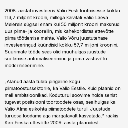
2008. aastal investeeris Valio Eesti tootmisesse kokku
113,7 miljonit krooni, millega käivitati Valio Laeva
Meiereis sügisel enam kui 50 miljonit krooni maksnud
uus piima- ja kooreliin, mis kahekordistas ettevõtte
piima töötlemise mahte. Valio Võru juustutehase
investeeringud küündisid kokku 57,7 miljoni kroonini.
Suurimate tööde seas olid muuhulgas juustude
soolamise automatiseerimine ja piima vastuvõtu
moderniseerimine.
„Alanud aasta tuleb pingeline kogu
piimatööstussektorile, ka Valio Eestile. Kuid plaanid on
meil ambitsioonikad. Koduturul soovime hoida senist
tugevat positsiooni toortoodete osas, sealhulgas ka
Valio Alma esikohta piimatoodete turul. Juustude
turuosa loodame aga märgatavalt kasvatada,“ rääkis
Kari Finska ettevõtte 2009. aasta plaanidest.