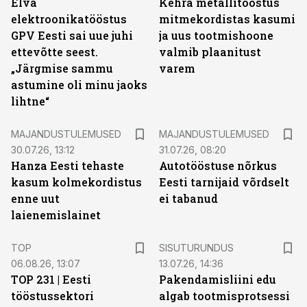
Elva
Kehra metallitööstus
elektroonikatööstus
mitmekordistas kasumi
GPV Eesti sai uue juhi
ja uus tootmishoone
ettevõtte seest.
valmib plaanitust
„Järgmise sammu
varem
astumine oli minu jaoks
lihtne“
MAJANDUSTULEMUSED
MAJANDUSTULEMUSED
30.07.26, 13:12
31.07.26, 08:20
Hanza Eesti tehaste
Autotööstuse nõrkus
kasum kolmekordistus
Eesti tarnijaid võrdselt
enne uut
ei tabanud
laienemislainet
ST
TOP
SISUTURUNDUS
06.08.26, 13:07
13.07.26, 14:36
TOP 231 | Eesti
Pakendamisliini edu
tööstussektori
algab tootmisprotsessi