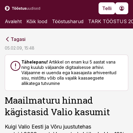
Telli
Avaleht
Kõik lood
Tööstusharud
TARK TÖÖSTUS 2
cebook
cebook
Tagasi
Twitter)
Twitter)
05.02.09, 15:48
kedIn
kedIn
Tähelepanu!
Artikkel on enam kui 5 aastat vana
ning kuulub väljaande digitaalsesse arhiivi.
ail
ail
Väljaanne ei uuenda ega kaasajasta arhiveeritud
sisu, mistõttu võib olla vajalik kaasaegsete
k
k
allikatega tutvumine
Maailmaturu hinnad
kägistasid Valio kasumit
Kuigi Valio Eesti ja Võru juustutehas