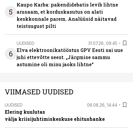
Kaupo Karba: pakendidebatis levib lihtne
5
arusaam, et korduskasutus on alati
keskkonnale parem. Analüüsid näitavad
teistsugust pilti
UUDISED
31.07.26, 09:45
Elva elektroonikatööstus GPV Eesti sai uue
6
juhi ettevõtte seest. „Järgmise sammu
astumine oli minu jaoks lihtne“
VIIMASED UUDISED
UUDISED
06.08.26, 14:44
Elering kuulutas
välja kriisijuhtimiskeskuse ehitushanke