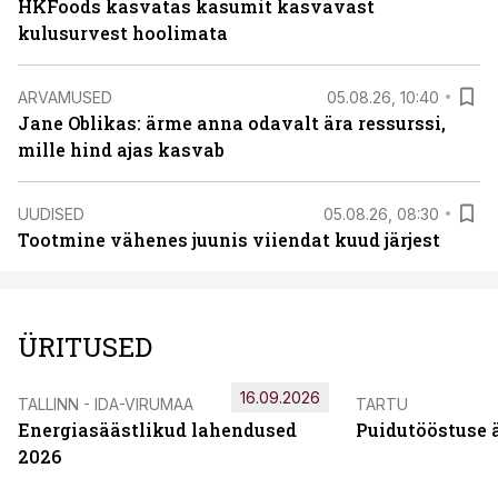
HKFoods kasvatas kasumit kasvavast
kulusurvest hoolimata
ARVAMUSED
05.08.26, 10:40
Jane Oblikas: ärme anna odavalt ära ressurssi,
mille hind ajas kasvab
UUDISED
05.08.26, 08:30
Tootmine vähenes juunis viiendat kuud järjest
ÜRITUSED
16.09.2026
TALLINN - IDA-VIRUMAA
TARTU
Energiasäästlikud lahendused
Puidutööstuse 
2026