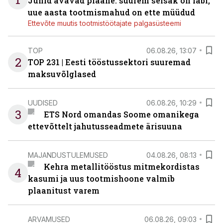
Juhid avavad plaane: suurem seisak on läbi,
uue aasta tootmismahud on ette müüdud
Ettevõte muutis tootmistöötajate palgasüsteemi
TOP
06.08.26, 13:07
2
TOP 231 | Eesti tööstussektori suuremad
maksuvõlglased
UUDISED
06.08.26, 10:29
3
ETS Nord omandas Soome omanikega
ettevõttelt jahutusseadmete ärisuuna
MAJANDUSTULEMUSED
04.08.26, 08:13
Kehra metallitööstus mitmekordistas
4
kasumi ja uus tootmishoone valmib
plaanitust varem
ARVAMUSED
06.08.26, 09:03