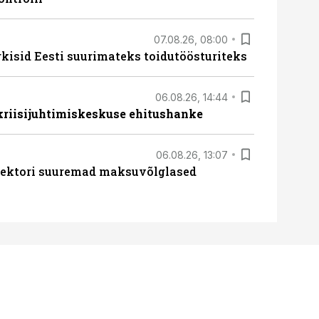
07.08.26, 08:00
rkisid Eesti suurimateks toidutöösturiteks
06.08.26, 14:44
 kriisijuhtimiskeskuse ehitushanke
06.08.26, 13:07
ssektori suuremad maksuvõlglased