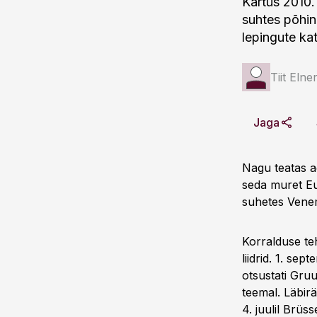
Kartus 2010.
suhtes põhin
lepingute ka
Tiit Elne
Jaga
Nagu teatas ag
seda muret E
suhetes Venema
Korralduse te
liidrid. 1. s
otsustati Gru
teemal. Läbirä
4. juulil Brüs