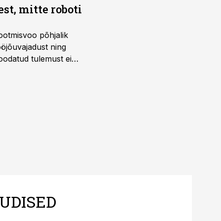
t, mitte roboti
ootmisvoo põhjalik
öjõuvajadust ning
 oodatud tulemust ei
 tegevjuht Sander
UDISED