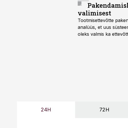
Pakendamisli
valimisest
Tootmisettevõtte paken
analüüs, et uus süstee
oleks valmis ka ettevõt
too, nendib tootmise j
Mitendorf.
24H
72H