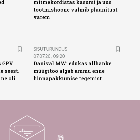
ed
mitmekordistas kasumi ja uus
tootmishoone valmib plaanitust
varem
ST
SISUTURUNDUS
07.07.26, 09:20
s GPV
Danival MW: edukas allhanke
te seest.
müügitöö algab ammu enne
ne oli
hinnapakkumise tegemist