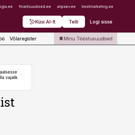
Iseteenindus
ogia.ee
finantsuudised.ee
aripaev.ee
bestmarketing.ee
finantsu
Telli Tööstusuudised
Küsi AI-lt
Telli
Logi sisse
öö
Võlaregister
Minu Tööstusuudised
taalsesse
la vajalik
ist