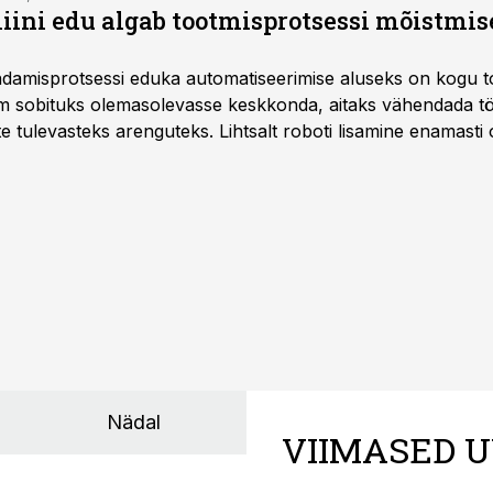
ini edu algab tootmisprotsessi mõistmises
damisprotsessi eduka automatiseerimise aluseks on kogu t
m sobituks olemasolevasse keskkonda, aitaks vähendada tö
te tulevasteks arenguteks. Lihtsalt roboti lisamine enamasti
a tööstuse automatiseerimislahenduste arendaja Smitech OÜ
Nädal
VIIMASED U