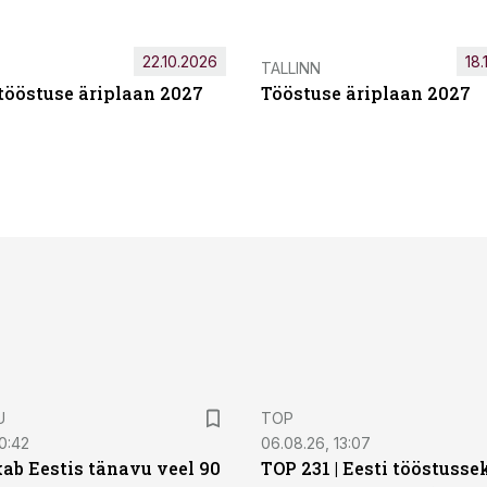
22.10.2026
18.
TALLINN
tööstuse äriplaan 2027
Tööstuse äriplaan 2027
U
TOP
0:42
06.08.26, 13:07
ab Eestis tänavu veel 90
TOP 231 | Eesti tööstusse