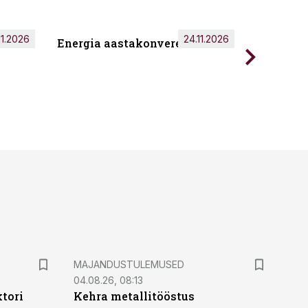
11.2026
24.11.2026
Energia aastakonverents 2026
Tark töö
MAJANDUSTULEMUSED
04.08.26, 08:13
ktori
Kehra metallitööstus