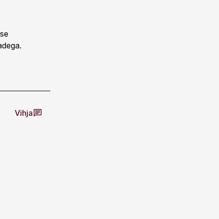
sse
adega.
Vihja