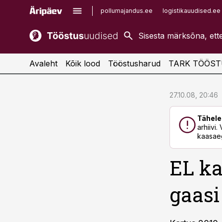
pollumajandus.ee
logistikauudised.ee
kaubandus.ee
imelineajalugu.ee
kinnisvarauudised.ee
imelineteadus.ee
Avaleht
Kõik lood
Tööstusharud
TARK TÖÖST
cebook
cebook
27.10.08, 20:46
Twitter)
Twitter)
Tähele
kedIn
kedIn
arhiivi
kaasaeg
ail
ail
EL k
k
k
gaasi