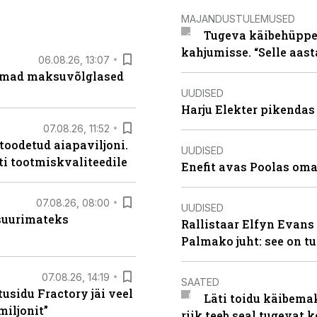
MAJANDUSTULEMUSED
Tugeva käibehüppe 
kahjumisse. “Selle aast
06.08.26, 13:07
uremad maksuvõlglased
UUDISED
Harju Elekter pikenda
07.08.26, 11:52
 toodetud aiapaviljoni.
UUDISED
ti tootmiskvaliteedile
Enefit avas Poolas oma
07.08.26, 08:00
UUDISED
 suurimateks
Rallistaar Elfyn Evans 
Palmako juht: see on t
07.08.26, 14:19
SAATED
usidu Fractory jäi veel
Läti toidu käibema
miljonit”
riik teeb seal tugevat k