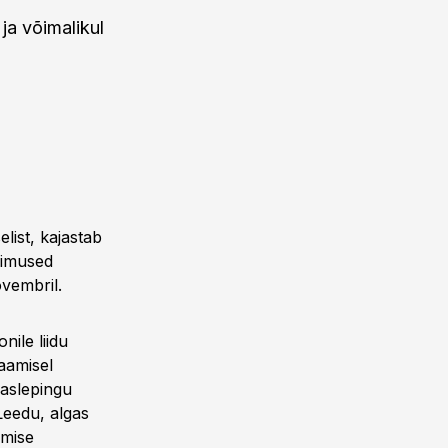
ja võimalikul
list, kajastab
simused
ovembril.
ile liidu
aamisel
aaslepingu
 Leedu, algas
amise