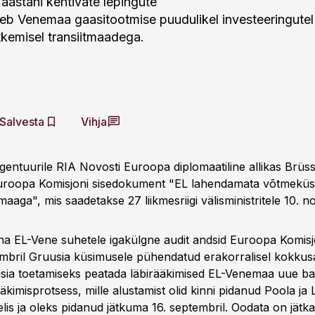
 aastani kehtivate lepingute
eb Venemaa gaasitootmise puudulikel investeeringutel 
tkemisel transiitmaadega.
r
Salvesta
Vihja
entuurile RIA Novosti Euroopa diplomaatiline allikas Brüsse
uroopa Komisjoni sisedokument "EL lahendamata võtmekü
aga", mis saadetakse 27 liikmesriigi välisministritele 10. n
ha EL-Vene suhetele igakülgne audit andsid Euroopa Komisjon
eptembril Gruusia küsimusele pühendatud erakorralisel kokkus
usia toetamiseks peatada läbirääkimised EL-Venemaa uue b
äkimisprotsess, mille alustamist olid kinni pidanud Poola ja
selis ja oleks pidanud jätkuma 16. septembril. Oodata on jätk