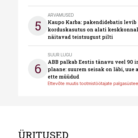
ARVAMUSED
5
Kaupo Karba: pakendidebatis levib 
korduskasutus on alati keskkonna
näitavad teistsugust pilti
SUUR LUGU
ABB palkab Eestis tänavu veel 90 
6
plaane: suurem seisak on läbi, uue
ette müüdud
Ettevõte muutis tootmistöötajate palgasüste
ÜRITUSED