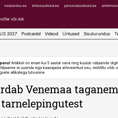
kaubandus.ee
ehitusuudised.ee
personaliuudised.ee
aritehnolo
Infopank
Radar
US 2027
Podcastid
Videod
Üritused
Sisuturundus
T
panu!
Artikkel on enam kui 5 aastat vana ning kuulub väljaande digi
. Väljaanne ei uuenda ega kaasajasta arhiveeritud sisu, mistõttu võib ol
sete allikatega tutvumine
ardab Venemaa taganem
 tarnelepingutest