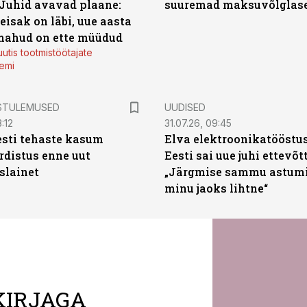
 Juhid avavad plaane:
suuremad maksuvõlglas
eisak on läbi, uue aasta
mahud on ette müüdud
utis tootmistöötajate
emi
STULEMUSED
UUDISED
:12
31.07.26, 09:45
sti tehaste kasum
Elva elektroonikatööstu
distus enne uut
Eesti sai uue juhi ettevõt
slainet
„Järgmise sammu astumi
minu jaoks lihtne“
KIRJAGA