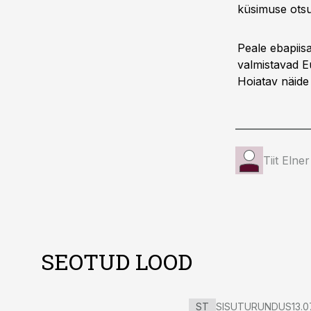
küsimuse otsu
Peale ebapiis
valmistavad E
Hoiatav näide
Tiit Elner
SEOTUD LOOD
ST
SISUTURUNDUS
13.0