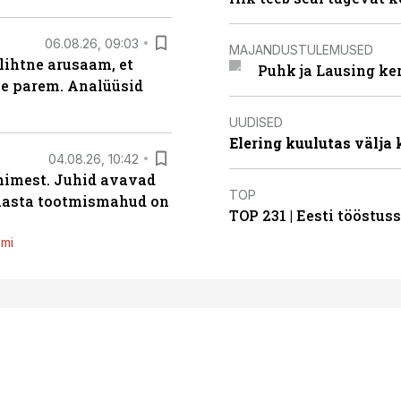
06.08.26, 09:03
MAJANDUSTULEMUSED
lihtne arusaam, et
Puhk ja Lausing ke
le parem. Analüüsid
UUDISED
Elering kuulutas välja
04.08.26, 10:42
inimest. Juhid avavad
TOP
 aasta tootmismahud on
TOP 231 | Eesti tööstu
emi