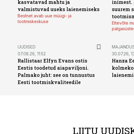
kasvatavad mahtu ja
inimest.
valmistuvad uueks laienemiseks
suurem s
Bestnet avab uue müügi- ja
tootmis
tootmiskeskuse
Ettevõte mu
palgasüste
UUDISED
MAJANDU
07.08.26, 11:52
30.07.26, 13
Rallistaar Elfyn Evans ostis
Hanza Ee
Eestis toodetud aiapaviljoni.
kolmekor
Palmako juht: see on tunnustus
laienemi
Eesti tootmiskvaliteedile
LIITU UUDIS