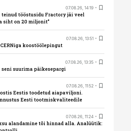
07.08.26, 14:19
teinud tööstusidu Fractory jäi veel
a siht on 20 miljonit”
07.08.26, 13:51
s CERNiga koostöölepingut
07.08.26, 13:35
 seni suurima päikesepargi
07.08.26, 11:52
ostis Eestis toodetud aiapaviljoni.
unnustus Eesti tootmiskvaliteedile
07.08.26, 11:24
ksu alandamine tõi hinnad alla. Analüütik:
ontrolli