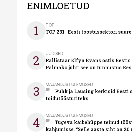
ENIMLOETUD
TOP
1
TOP 231 | Eesti tööstussektori su
UUDISED
2
Rallistaar Elfyn Evans ostis Eestis
Palmako juht: see on tunnustus Ees
MAJANDUSTULEMUSED
3
Puhk ja Lausing kerkisid Eesti
toidutöösturiteks
MAJANDUSTULEMUSED
4
Tugeva käibehüppe teinud tööst
kahjumisse. “Selle aasta siht on 20 