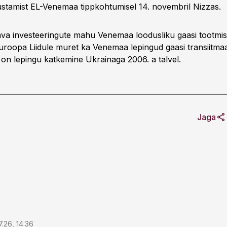
stamist EL-Venemaa tippkohtumisel 14. novembril Nizzas.
ava investeeringute mahu Venemaa loodusliku gaasi tootmi
uroopa Liidule muret ka Venemaa lepingud gaasi transiitma
 on lepingu katkemine Ukrainaga 2006. a talvel.
Jaga
7.26, 14:36