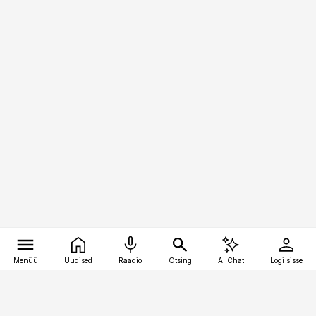
Menüü
Uudised
Raadio
Otsing
AI Chat
Logi sisse