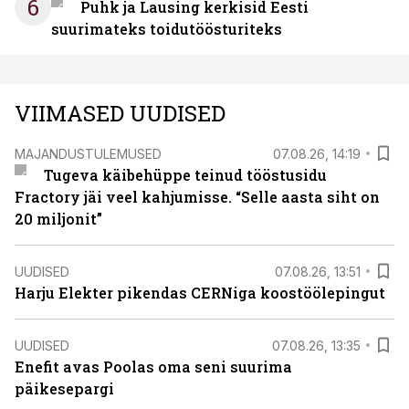
6
Puhk ja Lausing kerkisid Eesti
suurimateks toidutöösturiteks
VIIMASED UUDISED
MAJANDUSTULEMUSED
07.08.26, 14:19
Tugeva käibehüppe teinud tööstusidu
Fractory jäi veel kahjumisse. “Selle aasta siht on
20 miljonit”
UUDISED
07.08.26, 13:51
Harju Elekter pikendas CERNiga koostöölepingut
UUDISED
07.08.26, 13:35
Enefit avas Poolas oma seni suurima
päikesepargi