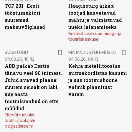
TOP 231 | Eesti
Haagiseturg ärkab:
tööstussektori
tootjad kasvatavad
suuremad
mahtu ja valmistuvad
maksuvõlglased
uueks laienemiseks
Bestnet avab uue müügi- ja
tootmiskeskuse
SUUR LUGU
MAJANDUSTULEMUSED
04.08.26, 10:42
04.08.26, 08:13
ABB palkab Eestis
Kehra metallitööstus
tänavu veel 90 inimest.
mitmekordistas kasumi
Juhid avavad plaane:
ja uus tootmishoone
suurem seisak on läbi,
valmib plaanitust
uue aasta
varem
tootmismahud on ette
müüdud
Ettevõte muutis
tootmistöötajate
palgasüsteemi