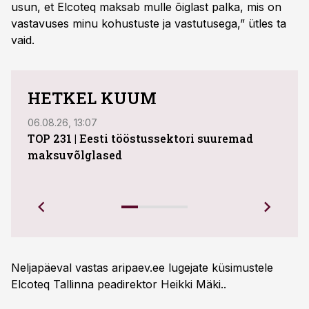
usun, et Elcoteq maksab mulle õiglast palka, mis on
vastavuses minu kohustuste ja vastutusega,” ütles ta
vaid.
HETKEL KUUM
06.08.26, 13:07
04.08
TOP 231 | Eesti tööstussektori suuremad
ABB 
maksuvõlglased
Juhi
uue 
Ettev
Neljapäeval vastas aripaev.ee lugejate küsimustele
Elcoteq Tallinna peadirektor Heikki Mäki..