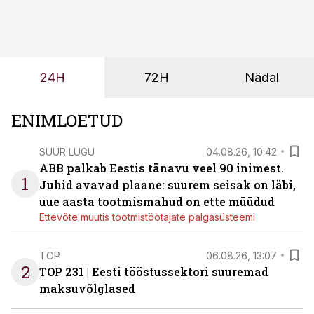
tööjõuvajadust ning oleks valmis ka ettevõtte
tulevasteks arenguteks. Lihtsalt roboti lisamine
enamasti oodatud tulemust ei too, nendib tootmise ja
tööstuse automatiseerimislahenduste arendaja Smitech
24H
72H
Nädal
OÜ tegevjuht Sander Mitendorf.
ENIMLOETUD
SUUR LUGU
04.08.26, 10:42
ABB palkab Eestis tänavu veel 90 inimest.
1
Juhid avavad plaane: suurem seisak on läbi,
uue aasta tootmismahud on ette müüdud
Ettevõte muutis tootmistöötajate palgasüsteemi
TOP
06.08.26, 13:07
2
TOP 231 | Eesti tööstussektori suuremad
maksuvõlglased