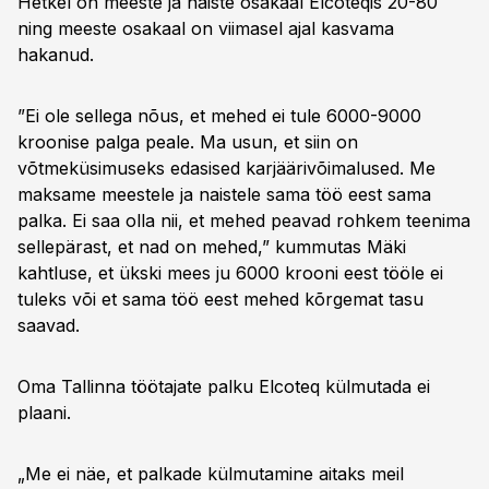
Hetkel on meeste ja naiste osakaal Elcoteqis 20-80
ning meeste osakaal on viimasel ajal kasvama
hakanud.
”Ei ole sellega nõus, et mehed ei tule 6000-9000
kroonise palga peale. Ma usun, et siin on
võtmeküsimuseks edasised karjäärivõimalused. Me
maksame meestele ja naistele sama töö eest sama
palka. Ei saa olla nii, et mehed peavad rohkem teenima
sellepärast, et nad on mehed,” kummutas Mäki
kahtluse, et ükski mees ju 6000 krooni eest tööle ei
tuleks või et sama töö eest mehed kõrgemat tasu
saavad.
Oma Tallinna töötajate palku Elcoteq külmutada ei
plaani.
„Me ei näe, et palkade külmutamine aitaks meil