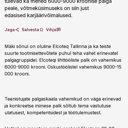
tulevad ka mehed 6000-9000 kroonise palga
peale, võtmeküsimuseks on siin just
edasised karjäärivõimalused.
Jaga
Salvesta
Vihja
Mäki sõnul on oluline Elcoteq Tallinna ja ka teiste
suurte tootmisettevõtete puhul teha vahet erinevatel
palgagruppidel. Elcoteqi lihttööliste palk on vahemikus
6000-9000 krooni. Oskustöölistel vahemikus 9000-15
000 krooni.
Teenistujate palgaskaala vahemikud on väga erinevad
ja konkreetse inimese palk sõltub tema vastutuse
ulatusest, kompetentsidest ja töötulemustest.