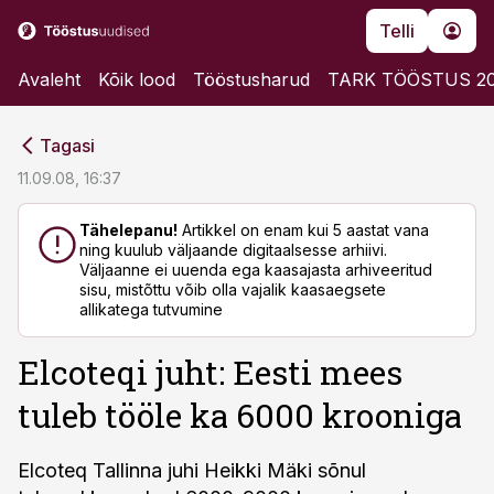
Telli
Avaleht
Kõik lood
Tööstusharud
TARK TÖÖSTUS 2
cebook
cebook
Tagasi
Twitter)
Twitter)
11.09.08, 16:37
kedIn
kedIn
Tähelepanu!
Artikkel on enam kui 5 aastat vana
ning kuulub väljaande digitaalsesse arhiivi.
ail
ail
Väljaanne ei uuenda ega kaasajasta arhiveeritud
sisu, mistõttu võib olla vajalik kaasaegsete
k
k
allikatega tutvumine
Elcoteqi juht: Eesti mees
tuleb tööle ka 6000 krooniga
Elcoteq Tallinna juhi Heikki Mäki sõnul