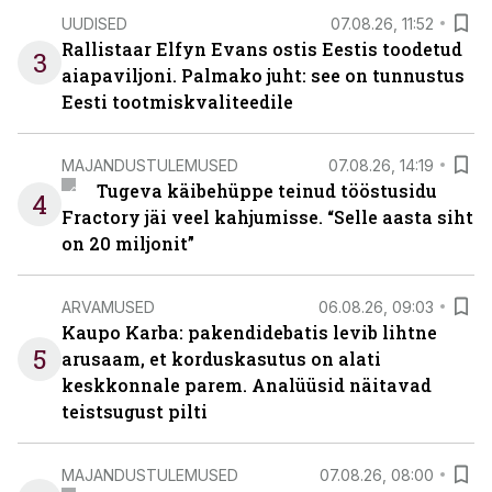
UUDISED
07.08.26, 11:52
Rallistaar Elfyn Evans ostis Eestis toodetud
3
aiapaviljoni. Palmako juht: see on tunnustus
Eesti tootmiskvaliteedile
MAJANDUSTULEMUSED
07.08.26, 14:19
Tugeva käibehüppe teinud tööstusidu
4
Fractory jäi veel kahjumisse. “Selle aasta siht
on 20 miljonit”
ARVAMUSED
06.08.26, 09:03
Kaupo Karba: pakendidebatis levib lihtne
5
arusaam, et korduskasutus on alati
keskkonnale parem. Analüüsid näitavad
teistsugust pilti
MAJANDUSTULEMUSED
07.08.26, 08:00