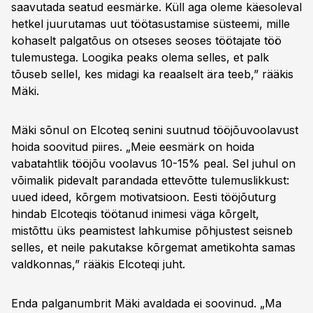
saavutada seatud eesmärke. Küll aga oleme käesoleval
hetkel juurutamas uut töötasustamise süsteemi, mille
kohaselt palgatõus on otseses seoses töötajate töö
tulemustega. Loogika peaks olema selles, et palk
tõuseb sellel, kes midagi ka reaalselt ära teeb,” rääkis
Mäki.
Mäki sõnul on Elcoteq senini suutnud tööjõuvoolavust
hoida soovitud piires. „Meie eesmärk on hoida
vabatahtlik tööjõu voolavus 10-15% peal. Sel juhul on
võimalik pidevalt parandada ettevõtte tulemuslikkust:
uued ideed, kõrgem motivatsioon. Eesti tööjõuturg
hindab Elcoteqis töötanud inimesi väga kõrgelt,
mistõttu üks peamistest lahkumise põhjustest seisneb
selles, et neile pakutakse kõrgemat ametikohta samas
valdkonnas,” rääkis Elcoteqi juht.
Enda palganumbrit Mäki avaldada ei soovinud. „Ma