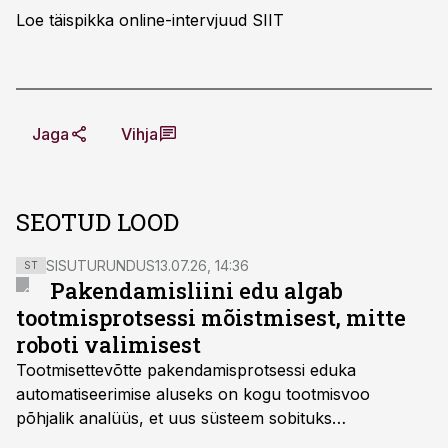
Loe täispikka online-intervjuud
SIIT
Jaga
Vihja
SEOTUD LOOD
SISUTURUNDUS
13.07.26, 14:36
ST
Pakendamisliini edu algab
tootmisprotsessi mõistmisest, mitte
roboti valimisest
Tootmisettevõtte pakendamisprotsessi eduka
automatiseerimise aluseks on kogu tootmisvoo
põhjalik analüüs, et uus süsteem sobituks
olemasolevasse keskkonda, aitaks vähendada