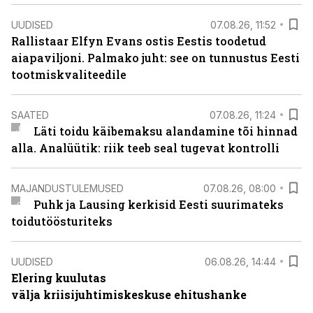
UUDISED
07.08.26, 11:52
Rallistaar Elfyn Evans ostis Eestis toodetud
aiapaviljoni. Palmako juht: see on tunnustus Eesti
tootmiskvaliteedile
SAATED
07.08.26, 11:24
Läti toidu käibemaksu alandamine tõi hinnad
alla. Analüütik: riik teeb seal tugevat kontrolli
MAJANDUSTULEMUSED
07.08.26, 08:00
Puhk ja Lausing kerkisid Eesti suurimateks
toidutöösturiteks
UUDISED
06.08.26, 14:44
Elering kuulutas
välja kriisijuhtimiskeskuse ehitushanke