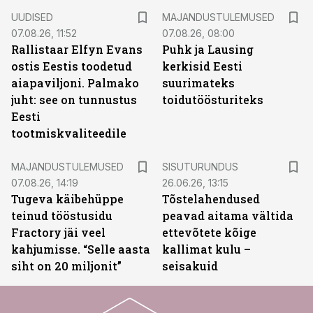
UUDISED
MAJANDUSTULEMUSED
07.08.26, 11:52
07.08.26, 08:00
Rallistaar Elfyn Evans
Puhk ja Lausing
ostis Eestis toodetud
kerkisid Eesti
aiapaviljoni. Palmako
suurimateks
juht: see on tunnustus
toidutöösturiteks
Eesti
tootmiskvaliteedile
ST
MAJANDUSTULEMUSED
SISUTURUNDUS
07.08.26, 14:19
26.06.26, 13:15
Tugeva käibehüppe
Tõstelahendused
teinud tööstusidu
peavad aitama vältida
Fractory jäi veel
ettevõtete kõige
kahjumisse. “Selle aasta
kallimat kulu –
siht on 20 miljonit”
seisakuid