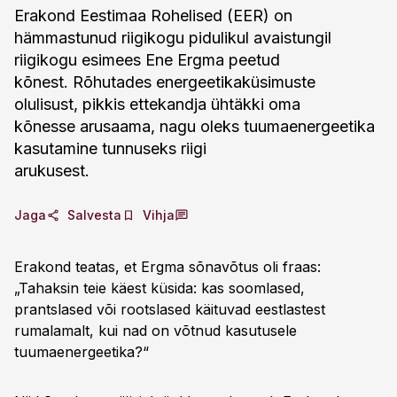
Erakond Eestimaa Rohelised (EER) on
hämmastunud riigikogu pidulikul avaistungil
riigikogu esimees Ene Ergma peetud
kõnest. Rõhutades energeetikaküsimuste
olulisust, pikkis ettekandja ühtäkki oma
kõnesse arusaama, nagu oleks tuumaenergeetika
kasutamine tunnuseks riigi
arukusest.
Jaga
Salvesta
Vihja
Erakond teatas, et Ergma sõnavõtus oli fraas:
„Tahaksin teie käest küsida: kas soomlased,
prantslased või rootslased käituvad eestlastest
rumalamalt, kui nad on võtnud kasutusele
tuumaenergeetika?“