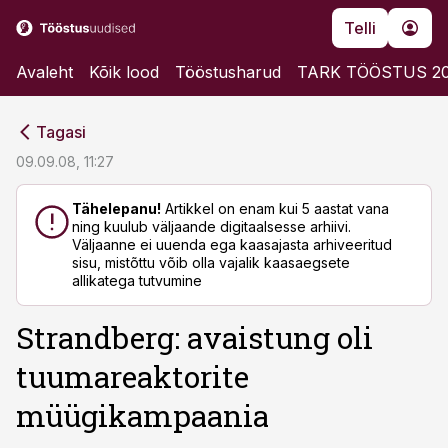
Telli
Avaleht
Kõik lood
Tööstusharud
TARK TÖÖSTUS 2
cebook
cebook
Tagasi
Twitter)
Twitter)
09.09.08, 11:27
kedIn
kedIn
Tähelepanu!
Artikkel on enam kui 5 aastat vana
ning kuulub väljaande digitaalsesse arhiivi.
ail
ail
Väljaanne ei uuenda ega kaasajasta arhiveeritud
sisu, mistõttu võib olla vajalik kaasaegsete
k
k
allikatega tutvumine
Strandberg: avaistung oli
tuumareaktorite
müügikampaania