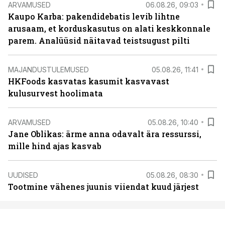
ARVAMUSED
06.08.26, 09:03
Kaupo Karba: pakendidebatis levib lihtne
arusaam, et korduskasutus on alati keskkonnale
parem. Analüüsid näitavad teistsugust pilti
MAJANDUSTULEMUSED
05.08.26, 11:41
HKFoods kasvatas kasumit kasvavast
kulusurvest hoolimata
ARVAMUSED
05.08.26, 10:40
Jane Oblikas: ärme anna odavalt ära ressurssi,
mille hind ajas kasvab
UUDISED
05.08.26, 08:30
Tootmine vähenes juunis viiendat kuud järjest