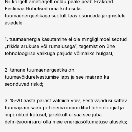
Nii kõrgelt ametijärjelt öeldu peale peab Erakond
Eestimaa Rohelised oma kohuseks
tuumaenergeetikaga seotult taas osundada järgmistele
asjadele:
1. tuumaenergia kasutamine ei ole mingilgi moel seotud
„riikide arukuse või rumalusega“, tegemist on ühe
tehnoloogilise valikuga paljude võimalike hulgast;
2. tänane tuumaenergeetika on
tuumavõidurelvastumise laps ja see määrab ka
seonduvad riskid;
3. 15-20 aasta pärast valmida võiv, Eesti vajadusi kattev
tuumajaam saab põhinema imporditud tehnoloogial ja
imporditud kütusel, järelikult ei saa see juba
definitsiooni järgi olla meie energiasõltumatuse aluseks;