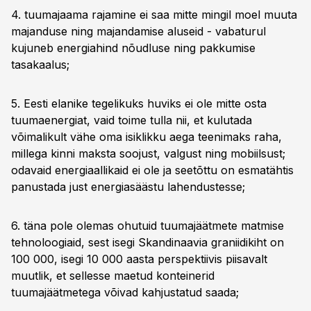
4. tuumajaama rajamine ei saa mitte mingil moel muuta
majanduse ning majandamise aluseid - vabaturul
kujuneb energiahind nõudluse ning pakkumise
tasakaalus;
5. Eesti elanike tegelikuks huviks ei ole mitte osta
tuumaenergiat, vaid toime tulla nii, et kulutada
võimalikult vähe oma isiklikku aega teenimaks raha,
millega kinni maksta soojust, valgust ning mobiilsust;
odavaid energiaallikaid ei ole ja seetõttu on esmatähtis
panustada just energiasäästu lahendustesse;
6. täna pole olemas ohutuid tuumajäätmete matmise
tehnoloogiaid, sest isegi Skandinaavia graniidikiht on
100 000, isegi 10 000 aasta perspektiivis piisavalt
muutlik, et sellesse maetud konteinerid
tuumajäätmetega võivad kahjustatud saada;