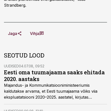
Strandberg.
Jaga
Vihja
SEOTUD LOOD
UUDISED
04.07.08, 09:52
Eesti oma tuumajaama saaks ehitada
2020. aastaks
Majandus- ja Kommunikatsiooniministeeriumis
kaldutakse arvama, et Eesti tuumajaama võiks viia
ekspluatatsiooni 2020–2025. aastatel, kirjutas
venekeelne nädalaleht Den za Dnjom.