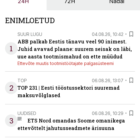
24H
72H
Nädal
ENIMLOETUD
SUUR LUGU
04.08.26, 10:42
ABB palkab Eestis tänavu veel 90 inimest.
1
Juhid avavad plaane: suurem seisak on läbi,
uue aasta tootmismahud on ette müüdud
Ettevõte muutis tootmistöötajate palgasüsteemi
TOP
06.08.26, 13:07
2
TOP 231 | Eesti tööstussektori suuremad
maksuvõlglased
UUDISED
06.08.26, 10:29
3
ETS Nord omandas Soome omanikega
ettevõttelt jahutusseadmete ärisuuna