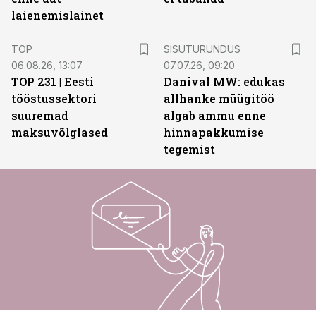
laienemislainet
ST
TOP
SISUTURUNDUS
06.08.26, 13:07
07.07.26, 09:20
TOP 231 | Eesti
Danival MW: edukas
tööstussektori
allhanke müügitöö
suuremad
algab ammu enne
maksuvõlglased
hinnapakkumise
tegemist