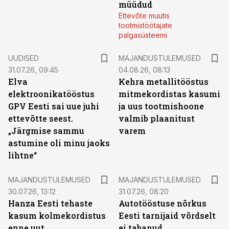
müüdud
Ettevõte muutis
tootmistöötajate
palgasüsteemi
UUDISED
MAJANDUSTULEMUSED
31.07.26, 09:45
04.08.26, 08:13
Elva
Kehra metallitööstus
elektroonikatööstus
mitmekordistas kasumi
GPV Eesti sai uue juhi
ja uus tootmishoone
ettevõtte seest.
valmib plaanitust
„Järgmise sammu
varem
astumine oli minu jaoks
lihtne“
MAJANDUSTULEMUSED
MAJANDUSTULEMUSED
30.07.26, 13:12
31.07.26, 08:20
Hanza Eesti tehaste
Autotööstuse nõrkus
kasum kolmekordistus
Eesti tarnijaid võrdselt
enne uut
ei tabanud