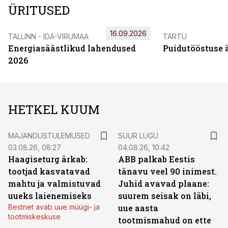
ÜRITUSED
16.09.2026
TALLINN - IDA-VIRUMAA
TARTU
Energiasäästlikud lahendused
Puidutööstuse 
2026
HETKEL KUUM
MAJANDUSTULEMUSED
SUUR LUGU
03.08.26, 08:27
04.08.26, 10:42
Haagiseturg ärkab:
ABB palkab Eestis
tootjad kasvatavad
tänavu veel 90 inimest.
mahtu ja valmistuvad
Juhid avavad plaane:
uueks laienemiseks
suurem seisak on läbi,
Bestnet avab uue müügi- ja
uue aasta
tootmiskeskuse
tootmismahud on ette