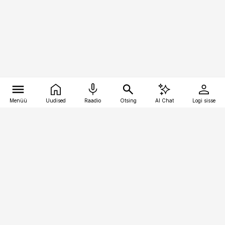
Menüü
Uudised
Raadio
Otsing
AI Chat
Logi sisse
Vana-Lõuna 39/1, 19094 Tallinn
(+372) 667 0111
toostusuudised@toostusuudised.ee
Telli
Reklaam
Firmast