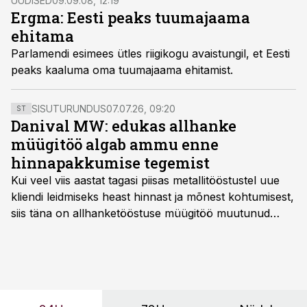
UUDISED
09.09.08, 12:19
Ergma: Eesti peaks tuumajaama
ehitama
Parlamendi esimees ütles riigikogu avaistungil, et Eesti
peaks kaaluma oma tuumajaama ehitamist.
SISUTURUNDUS
07.07.26, 09:20
ST
Danival MW: edukas allhanke
müügitöö algab ammu enne
hinnapakkumise tegemist
Kui veel viis aastat tagasi piisas metallitööstustel uue
kliendi leidmiseks heast hinnast ja mõnest kohtumisest,
siis täna on allhanketööstuse müügitöö muutunud
märksa pikemaks ja süsteemsemaks. Konkurents on
kasvanud, kliendid kaaluvad otsuseid põhjalikumalt
ning partnerit ei valita enam ainult tootmisvõimekuse
või hinnakirja järgi.