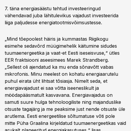
7. täna energiasäästu tehtud investeeringud
vähendavad juba lähitulevikus vajadust investeerida
liiga paljudesse energiatootmisvõimsustesse.
„Mind tõepoolest häiris ja kummastas Riigikogu
esimehe sedavõrd müügimehelik käitumine sidudes
tuumaenergeetika ja vaat-et Eesti iseseisvuse,“ ütles
EER fraktsiooni aseesimees Marek Strandberg.
„Sellest oli ajendatud ka mu enda sõnavõtt vabas
mikrofonis. Minu meelest on kohatu energiaarutelu
puhul eirata üht lihtsat tõsiasja. Nimelt seda, et
energiavajadust ei saa võtta iseeneslikult ja
möödapääsmatult kasvavana. Energiavajadus on
samuti suure hulga tehnoloogiliste ning majanduslike
otsuste tagajärg ja me peaksime just nende otsuste üle
arutlema. Eesti energeetilise sõltumatuse võti pole
mitte Püha Graalina kirjeldatud tuumaenergeetikas vaid
arukalt planeeritud energiakasutuses,“ lisas