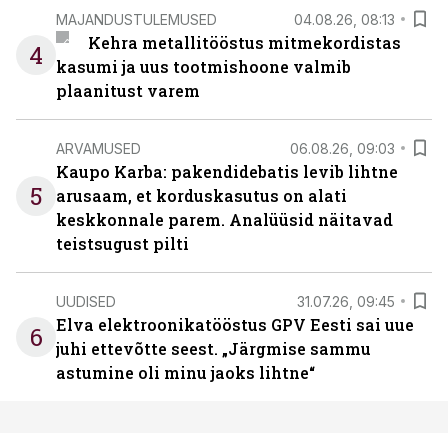
MAJANDUSTULEMUSED
04.08.26, 08:13
Kehra metallitööstus mitmekordistas
4
kasumi ja uus tootmishoone valmib
plaanitust varem
ARVAMUSED
06.08.26, 09:03
Kaupo Karba: pakendidebatis levib lihtne
5
arusaam, et korduskasutus on alati
keskkonnale parem. Analüüsid näitavad
teistsugust pilti
UUDISED
31.07.26, 09:45
Elva elektroonikatööstus GPV Eesti sai uue
6
juhi ettevõtte seest. „Järgmise sammu
astumine oli minu jaoks lihtne“