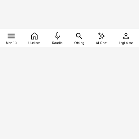
Menüü
Uudised
Raadio
Otsing
AI Chat
Logi sisse
Vana-Lõuna 39/1, 19094 Tallinn
(+372) 667 0111
toostusuudised@toostusuudised.ee
Telli
Reklaam
Firmast
Sisu kasutamisõigused
Ajakirjaniku
eetikakoodeks