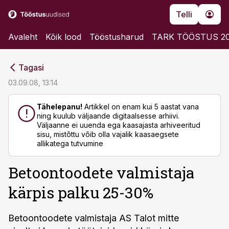
Telli
Avaleht
Kõik lood
Tööstusharud
TARK TÖÖSTUS 2
cebook
cebook
Tagasi
Twitter)
Twitter)
03.09.08, 13:14
kedIn
kedIn
Tähelepanu!
Artikkel on enam kui 5 aastat vana
ning kuulub väljaande digitaalsesse arhiivi.
ail
ail
Väljaanne ei uuenda ega kaasajasta arhiveeritud
sisu, mistõttu võib olla vajalik kaasaegsete
k
k
allikatega tutvumine
Betoontoodete valmistaja
kärpis palku 25-30%
Betoontoodete valmistaja AS Talot mitte