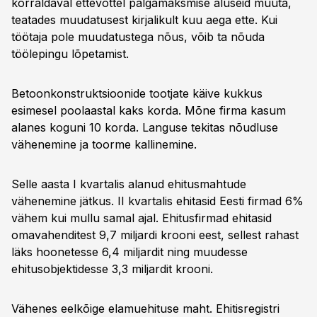
korraldaval ettevõttel palgamaksmise aluseid muuta,
teatades muudatusest kirjalikult kuu aega ette. Kui
töötaja pole muudatustega nõus, võib ta nõuda
töölepingu lõpetamist.
Betoonkonstruktsioonide tootjate käive kukkus
esimesel poolaastal kaks korda. Mõne firma kasum
alanes koguni 10 korda. Languse tekitas nõudluse
vähenemine ja toorme kallinemine.
Selle aasta I kvartalis alanud ehitusmahtude
vähenemine jätkus. II kvartalis ehitasid Eesti firmad 6%
vähem kui mullu samal ajal. Ehitusfirmad ehitasid
omavahenditest 9,7 miljardi krooni eest, sellest rahast
läks hoonetesse 6,4 miljardit ning muudesse
ehitusobjektidesse 3,3 miljardit krooni.
Vähenes eelkõige elamuehituse maht. Ehitisregistri