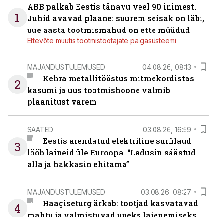
ABB palkab Eestis tänavu veel 90 inimest.
1
Juhid avavad plaane: suurem seisak on läbi,
uue aasta tootmismahud on ette müüdud
Ettevõte muutis tootmistöötajate palgasüsteemi
MAJANDUSTULEMUSED
04.08.26, 08:13
Kehra metallitööstus mitmekordistas
2
kasumi ja uus tootmishoone valmib
plaanitust varem
SAATED
03.08.26, 16:59
Eestis arendatud elektriline surfilaud
3
lööb laineid üle Euroopa. “Ladusin säästud
alla ja hakkasin ehitama”
MAJANDUSTULEMUSED
03.08.26, 08:27
Haagiseturg ärkab: tootjad kasvatavad
4
mahtu ja valmistuvad uueks laienemiseks