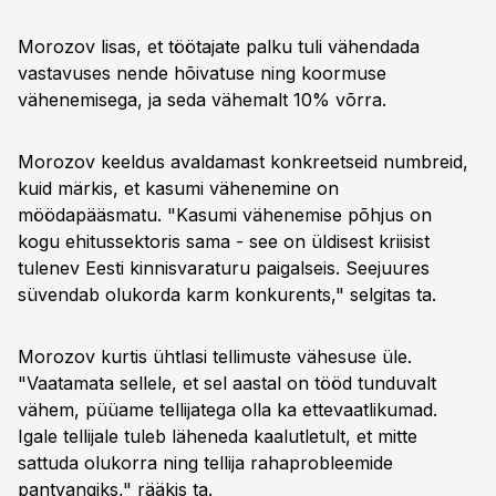
Morozov lisas, et töötajate palku tuli vähendada
vastavuses nende hõivatuse ning koormuse
vähenemisega, ja seda vähemalt 10% võrra.
Morozov keeldus avaldamast konkreetseid numbreid,
kuid märkis, et kasumi vähenemine on
möödapääsmatu. "Kasumi vähenemise põhjus on
kogu ehitussektoris sama - see on üldisest kriisist
tulenev Eesti kinnisvaraturu paigalseis. Seejuures
süvendab olukorda karm konkurents," selgitas ta.
Morozov kurtis ühtlasi tellimuste vähesuse üle.
"Vaatamata sellele, et sel aastal on tööd tunduvalt
vähem, püüame tellijatega olla ka ettevaatlikumad.
Igale tellijale tuleb läheneda kaalutletult, et mitte
sattuda olukorra ning tellija rahaprobleemide
pantvangiks," rääkis ta.