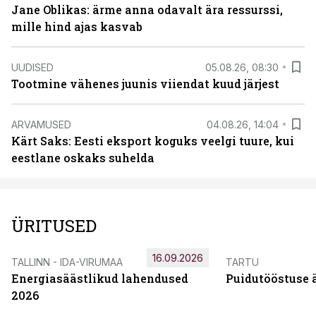
Jane Oblikas: ärme anna odavalt ära ressurssi,
mille hind ajas kasvab
UUDISED
05.08.26, 08:30
Tootmine vähenes juunis viiendat kuud järjest
ARVAMUSED
04.08.26, 14:04
Kärt Saks: Eesti eksport koguks veelgi tuure, kui
eestlane oskaks suhelda
ÜRITUSED
16.09.2026
TALLINN - IDA-VIRUMAA
TARTU
Energiasäästlikud lahendused
Puidutööstuse 
2026