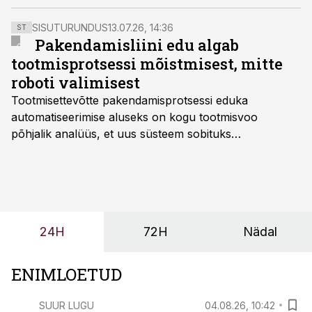
Adamkus ning Läti president Valdis Zatlers.
SISUTURUNDUS
13.07.26, 14:36
ST
Pakendamisliini edu algab
tootmisprotsessi mõistmisest, mitte
roboti valimisest
Tootmisettevõtte pakendamisprotsessi eduka
automatiseerimise aluseks on kogu tootmisvoo
põhjalik analüüs, et uus süsteem sobituks
olemasolevasse keskkonda, aitaks vähendada
tööjõuvajadust ning oleks valmis ka ettevõtte
tulevasteks arenguteks. Lihtsalt roboti lisamine
enamasti oodatud tulemust ei too, nendib tootmise ja
tööstuse automatiseerimislahenduste arendaja Smitech
24H
72H
Nädal
OÜ tegevjuht Sander Mitendorf.
ENIMLOETUD
SUUR LUGU
04.08.26, 10:42