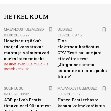
HETKEL KUUM
MAJANDUSTULEMUSED
UUDISED
03.08.26, 08:27
31.07.26, 09:45
Haagiseturg ärkab:
Elva
tootjad kasvatavad
elektroonikatööstus
mahtu ja valmistuvad
GPV Eesti sai uue juhi
uueks laienemiseks
ettevõtte seest.
Bestnet avab uue müügi- ja
„Järgmise sammu
tootmiskeskuse
astumine oli minu jaoks
lihtne“
SUUR LUGU
MAJANDUSTULEMUSED
04.08.26, 10:42
30.07.26, 13:12
ABB palkab Eestis
Hanza Eesti tehaste
tänavu veel 90 inimest.
kasum kolmekordistus