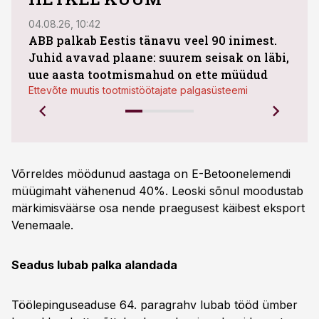
04.08.26, 10:42
03.08
ABB palkab Eestis tänavu veel 90 inimest.
Juhid avavad plaane: suurem seisak on läbi,
maht
uue aasta tootmismahud on ette müüdud
Bestn
Ettevõte muutis tootmistöötajate palgasüsteemi
Võrreldes möödunud aastaga on E-Betoonelemendi
müügimaht vähenenud 40%. Leoski sõnul moodustab
märkimisväärse osa nende praegusest käibest eksport
Venemaale.
Seadus lubab palka alandada
Töölepinguseaduse 64. paragrahv lubab tööd ümber