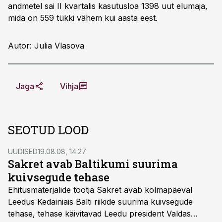
andmetel sai II kvartalis kasutusloa 1398 uut elumaja,
mida on 559 tükki vähem kui aasta eest.
Autor: Julia Vlasova
Jaga
Vihja
SEOTUD LOOD
UUDISED
19.08.08, 14:27
Sakret avab Baltikumi suurima
kuivsegude tehase
Ehitusmaterjalide tootja Sakret avab kolmapäeval
Leedus Kedainiais Balti riikide suurima kuivsegude
tehase, tehase käivitavad Leedu president Valdas