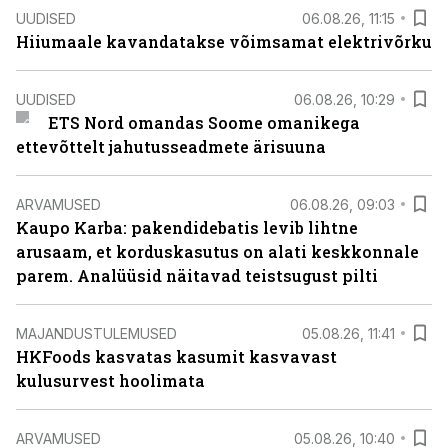
UUDISED
06.08.26, 11:15
Hiiumaale kavandatakse võimsamat elektrivõrku
UUDISED
06.08.26, 10:29
ETS Nord omandas Soome omanikega
ettevõttelt jahutusseadmete ärisuuna
ARVAMUSED
06.08.26, 09:03
Kaupo Karba: pakendidebatis levib lihtne
arusaam, et korduskasutus on alati keskkonnale
parem. Analüüsid näitavad teistsugust pilti
MAJANDUSTULEMUSED
05.08.26, 11:41
HKFoods kasvatas kasumit kasvavast
kulusurvest hoolimata
ARVAMUSED
05.08.26, 10:40