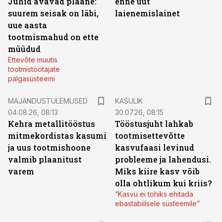
Juhid avavad plaane:
enne uut
suurem seisak on läbi,
laienemislainet
uue aasta
tootmismahud on ette
müüdud
Ettevõte muutis
tootmistöötajate
palgasüsteemi
MAJANDUSTULEMUSED
KASULIK
04.08.26, 08:13
30.07.26, 08:15
Kehra metallitööstus
Tööstusjuht lahkab
mitmekordistas kasumi
tootmisettevõtte
ja uus tootmishoone
kasvufaasi levinud
valmib plaanitust
probleeme ja lahendusi.
varem
Miks kiire kasv võib
olla ohtlikum kui kriis?
“Kasvu ei tohiks ehitada
ebastabiilsele süsteemile”
ST