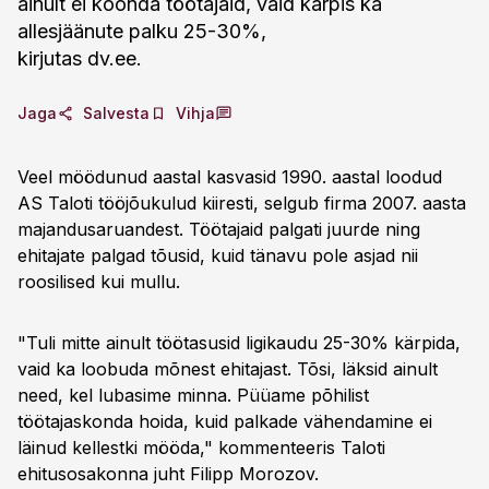
ainult ei koonda töötajaid, vaid kärpis ka
allesjäänute palku 25-30%,
kirjutas dv.ee.
Jaga
Salvesta
Vihja
Veel möödunud aastal kasvasid 1990. aastal loodud
AS Taloti tööjõukulud kiiresti, selgub firma 2007. aasta
majandusaruandest. Töötajaid palgati juurde ning
ehitajate palgad tõusid, kuid tänavu pole asjad nii
roosilised kui mullu.
"Tuli mitte ainult töötasusid ligikaudu 25-30% kärpida,
vaid ka loobuda mõnest ehitajast. Tõsi, läksid ainult
need, kel lubasime minna. Püüame põhilist
töötajaskonda hoida, kuid palkade vähendamine ei
läinud kellestki mööda," kommenteeris Taloti
ehitusosakonna juht Filipp Morozov.