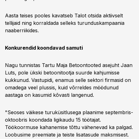
Aasta teises pooles kavatseb Talot otsida aktiivselt
tellijaid ning korraldada selleks turunduskampaania
naaberriikides.
Konkurendid koondavad samuti
Nagu tunnistas Tartu Maja Betoontooted asejuht Jaan
Luts, pole ükski betoonitootja suurde kahjumisse
kukkunud. Vastupidi, enamus selle sektori firmasid on
omadega veel plussis, kuid võrreldes möödunud
aastaga on kasumid kõvasti langenud.
"Seoses väikese turuküsitlusega plaanime septembris-
oktoobris koondada ligikaudu 15 töötajat.
Töökoormuse kahanemise tõttu vähenevad ka palgad.
Loobusime preemiate ja teiste lisatasude maksmisest.