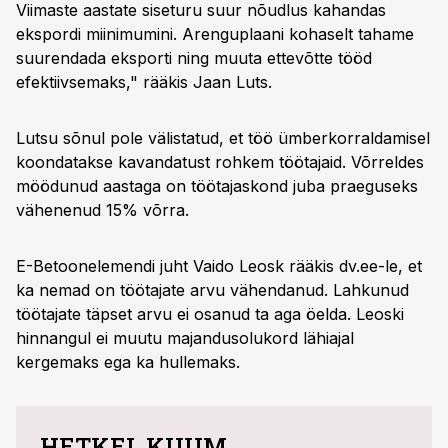
Viimaste aastate siseturu suur nõudlus kahandas
ekspordi miinimumini. Arenguplaani kohaselt tahame
suurendada eksporti ning muuta ettevõtte tööd
efektiivsemaks," rääkis Jaan Luts.
Lutsu sõnul pole välistatud, et töö ümberkorraldamisel
koondatakse kavandatust rohkem töötajaid. Võrreldes
möödunud aastaga on töötajaskond juba praeguseks
vähenenud 15% võrra.
E-Betoonelemendi juht Vaido Leosk rääkis dv.ee-le, et
ka nemad on töötajate arvu vähendanud. Lahkunud
töötajate täpset arvu ei osanud ta aga öelda. Leoski
hinnangul ei muutu majandusolukord lähiajal
kergemaks ega ka hullemaks.
HETKEL KUUM