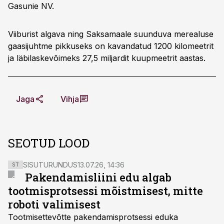
Gasunie NV.
Viiburist algava ning Saksamaale suunduva merealuse
gaasijuhtme pikkuseks on kavandatud 1200 kilomeetrit
ja läbilaskevõimeks 27,5 miljardit kuupmeetrit aastas.
Jaga
Vihja
SEOTUD LOOD
SISUTURUNDUS
13.07.26, 14:36
ST
Pakendamisliini edu algab
tootmisprotsessi mõistmisest, mitte
roboti valimisest
Tootmisettevõtte pakendamisprotsessi eduka