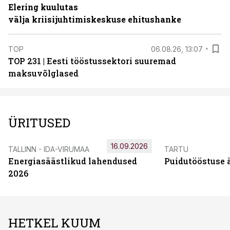
Elering kuulutas
välja kriisijuhtimiskeskuse ehitushanke
TOP
06.08.26, 13:07
TOP 231 | Eesti tööstussektori suuremad
maksuvõlglased
ÜRITUSED
16.09.2026
TALLINN - IDA-VIRUMAA
TARTU
Energiasäästlikud lahendused
Puidutööstuse 
2026
HETKEL KUUM