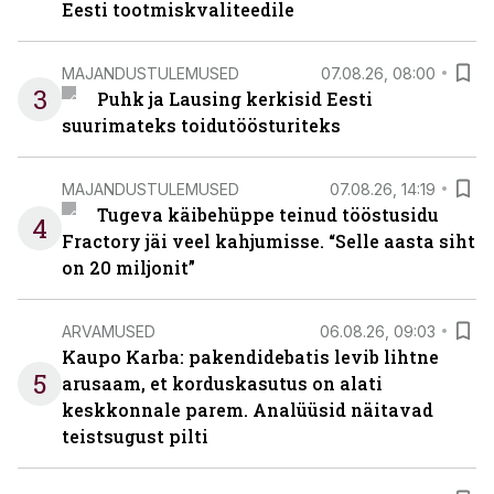
Eesti tootmiskvaliteedile
MAJANDUSTULEMUSED
07.08.26, 08:00
3
Puhk ja Lausing kerkisid Eesti
suurimateks toidutöösturiteks
MAJANDUSTULEMUSED
07.08.26, 14:19
Tugeva käibehüppe teinud tööstusidu
4
Fractory jäi veel kahjumisse. “Selle aasta siht
on 20 miljonit”
ARVAMUSED
06.08.26, 09:03
Kaupo Karba: pakendidebatis levib lihtne
5
arusaam, et korduskasutus on alati
keskkonnale parem. Analüüsid näitavad
teistsugust pilti