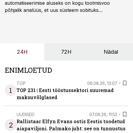
automatiseerimise aluseks on kogu tootmisvoo
põhjalik analüüs, et uus süsteem sobituks
olemasolevasse keskkonda, aitaks vähendada
tööjõuvajadust ning oleks valmis ka ettevõtte
tulevasteks arenguteks. Lihtsalt roboti lisamine
enamasti oodatud tulemust ei too, nendib tootmise ja
tööstuse automatiseerimislahenduste arendaja Smitech
24H
72H
Nädal
OÜ tegevjuht Sander Mitendorf.
ENIMLOETUD
TOP
06.08.26, 13:07
1
TOP 231 | Eesti tööstussektori suuremad
maksuvõlglased
UUDISED
07.08.26, 11:52
Rallistaar Elfyn Evans ostis Eestis toodetud
2
aiapaviljoni. Palmako juht: see on tunnustus