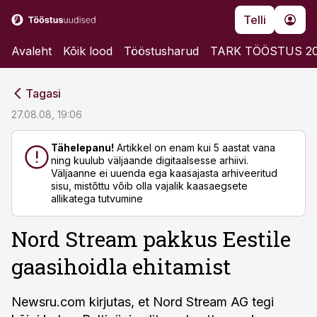
Telli
Avaleht
Kõik lood
Tööstusharud
TARK TÖÖSTUS 2
cebook
cebook
Tagasi
Twitter)
Twitter)
27.08.08, 19:06
kedIn
kedIn
Tähelepanu!
Artikkel on enam kui 5 aastat vana
ning kuulub väljaande digitaalsesse arhiivi.
ail
ail
Väljaanne ei uuenda ega kaasajasta arhiveeritud
sisu, mistõttu võib olla vajalik kaasaegsete
k
k
allikatega tutvumine
Nord Stream pakkus Eestile
gaasihoidla ehitamist
Newsru.com kirjutas, et Nord Stream AG tegi