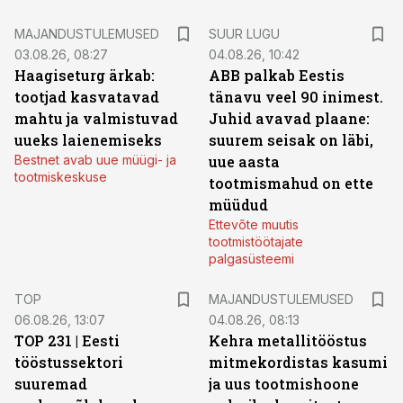
MAJANDUSTULEMUSED
SUUR LUGU
03.08.26, 08:27
04.08.26, 10:42
Haagiseturg ärkab:
ABB palkab Eestis
tootjad kasvatavad
tänavu veel 90 inimest.
mahtu ja valmistuvad
Juhid avavad plaane:
uueks laienemiseks
suurem seisak on läbi,
Bestnet avab uue müügi- ja
uue aasta
tootmiskeskuse
tootmismahud on ette
müüdud
Ettevõte muutis
tootmistöötajate
palgasüsteemi
TOP
MAJANDUSTULEMUSED
06.08.26, 13:07
04.08.26, 08:13
TOP 231 | Eesti
Kehra metallitööstus
tööstussektori
mitmekordistas kasumi
suuremad
ja uus tootmishoone