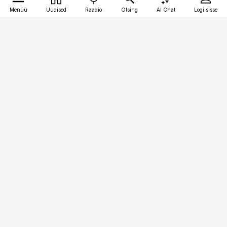
Menüü
Uudised
Raadio
Otsing
AI Chat
Logi sisse
Vana-Lõuna 39/1, 19094 Tallinn
(+372) 667 0111
toostusuudised@toostusuudised.ee
Telli
Reklaam
Firmast
Sisu kasutamisõigused
Ajakirjaniku
eetikakoodeks
Üldtingimused
Privaatsustingimused
Küpsiste poliitika
KKK
Eesti Meediaettevõtete
Eelistuste haldamine
Liit