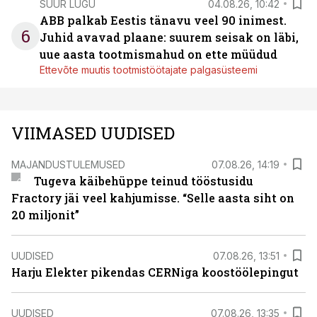
SUUR LUGU
04.08.26, 10:42
ABB palkab Eestis tänavu veel 90 inimest.
6
Juhid avavad plaane: suurem seisak on läbi,
uue aasta tootmismahud on ette müüdud
Ettevõte muutis tootmistöötajate palgasüsteemi
VIIMASED UUDISED
MAJANDUSTULEMUSED
07.08.26, 14:19
Tugeva käibehüppe teinud tööstusidu
Fractory jäi veel kahjumisse. “Selle aasta siht on
20 miljonit”
UUDISED
07.08.26, 13:51
Harju Elekter pikendas CERNiga koostöölepingut
UUDISED
07.08.26, 13:35