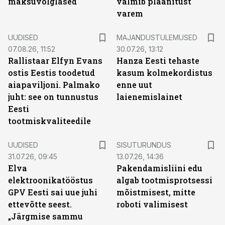
maksuvõlglased
valmib plaanitust
varem
UUDISED
MAJANDUSTULEMUSED
07.08.26, 11:52
30.07.26, 13:12
Rallistaar Elfyn Evans
Hanza Eesti tehaste
ostis Eestis toodetud
kasum kolmekordistus
aiapaviljoni. Palmako
enne uut
juht: see on tunnustus
laienemislainet
Eesti
tootmiskvaliteedile
ST
UUDISED
SISUTURUNDUS
31.07.26, 09:45
13.07.26, 14:36
Elva
Pakendamisliini edu
elektroonikatööstus
algab tootmisprotsessi
GPV Eesti sai uue juhi
mõistmisest, mitte
ettevõtte seest.
roboti valimisest
„Järgmise sammu