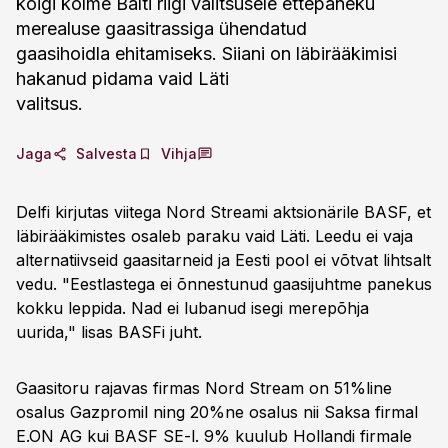
kõigi kolme Balti riigi valitsusele ettepaneku
merealuse gaasitrassiga ühendatud
gaasihoidla ehitamiseks. Siiani on läbirääkimisi
hakanud pidama vaid Läti
valitsus.
Jaga
Salvesta
Vihja
Delfi kirjutas viitega Nord Streami aktsionärile BASF, et
läbirääkimistes osaleb paraku vaid Läti. Leedu ei vaja
alternatiivseid gaasitarneid ja Eesti pool ei võtvat lihtsalt
vedu. "Eestlastega ei õnnestunud gaasijuhtme panekus
kokku leppida. Nad ei lubanud isegi merepõhja
uurida," lisas BASFi juht.
Gaasitoru rajavas firmas Nord Stream on 51%line
osalus Gazpromil ning 20%ne osalus nii Saksa firmal
E.ON AG kui BASF SE-l. 9% kuulub Hollandi firmale