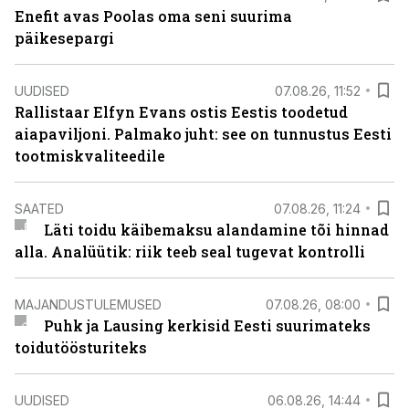
Enefit avas Poolas oma seni suurima
päikesepargi
UUDISED
07.08.26, 11:52
Rallistaar Elfyn Evans ostis Eestis toodetud
aiapaviljoni. Palmako juht: see on tunnustus Eesti
tootmiskvaliteedile
SAATED
07.08.26, 11:24
Läti toidu käibemaksu alandamine tõi hinnad
alla. Analüütik: riik teeb seal tugevat kontrolli
MAJANDUSTULEMUSED
07.08.26, 08:00
Puhk ja Lausing kerkisid Eesti suurimateks
toidutöösturiteks
UUDISED
06.08.26, 14:44