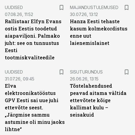
UUDISED
MAJANDUSTULEMUSED
07.08.26, 11:52
30.07.26, 13:12
Rallistaar Elfyn Evans
Hanza Eesti tehaste
ostis Eestis toodetud
kasum kolmekordistus
aiapaviljoni. Palmako
enne uut
juht: see on tunnustus
laienemislainet
Eesti
tootmiskvaliteedile
ST
UUDISED
SISUTURUNDUS
31.07.26, 09:45
26.06.26, 13:15
Elva
Tõstelahendused
elektroonikatööstus
peavad aitama vältida
GPV Eesti sai uue juhi
ettevõtete kõige
ettevõtte seest.
kallimat kulu –
„Järgmise sammu
seisakuid
astumine oli minu jaoks
lihtne“