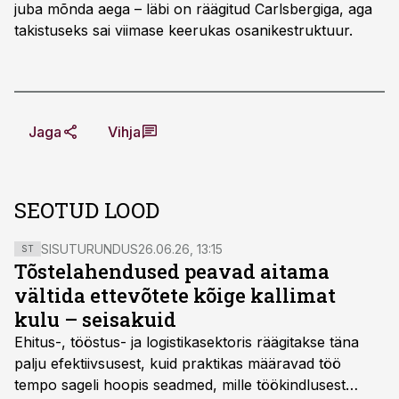
juba mõnda aega – läbi on räägitud Carlsbergiga, aga
takistuseks sai viimase keerukas osanikestruktuur.
Jaga
Vihja
SEOTUD LOOD
SISUTURUNDUS
26.06.26, 13:15
ST
Tõstelahendused peavad aitama
vältida ettevõtete kõige kallimat
kulu – seisakuid
Ehitus-, tööstus- ja logistikasektoris räägitakse täna
palju efektiivsusest, kuid praktikas määravad töö
tempo sageli hoopis seadmed, mille töökindlusest