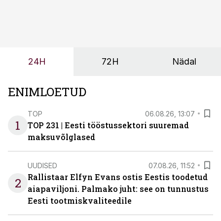
sõltub kogu objekti või tootmise sujuvus. Kui tõstuk
seisab, töö katkeb või masin ei vasta töötingimustele,
ei tähenda see ettevõtte jaoks ainult tehnilist
probleemi, vaid otsest rahalist kulu, venivaid tähtaegu
ja suuremaid riske tööohutusele.
24H
72H
Nädal
ENIMLOETUD
TOP
06.08.26, 13:07
1
TOP 231 | Eesti tööstussektori suuremad
maksuvõlglased
UUDISED
07.08.26, 11:52
Rallistaar Elfyn Evans ostis Eestis toodetud
2
aiapaviljoni. Palmako juht: see on tunnustus
Eesti tootmiskvaliteedile