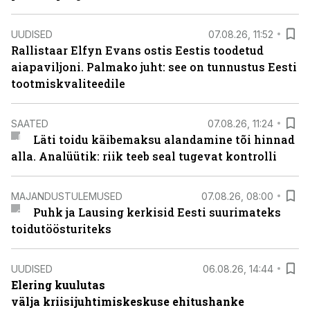
UUDISED
07.08.26, 11:52
Rallistaar Elfyn Evans ostis Eestis toodetud
aiapaviljoni. Palmako juht: see on tunnustus Eesti
tootmiskvaliteedile
SAATED
07.08.26, 11:24
Läti toidu käibemaksu alandamine tõi hinnad
alla. Analüütik: riik teeb seal tugevat kontrolli
MAJANDUSTULEMUSED
07.08.26, 08:00
Puhk ja Lausing kerkisid Eesti suurimateks
toidutöösturiteks
UUDISED
06.08.26, 14:44
Elering kuulutas
välja kriisijuhtimiskeskuse ehitushanke