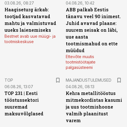
03.08.26, 08:27
04.08.26, 10:42
Haagiseturg ärkab:
ABB palkab Eestis
tootjad kasvatavad
tänavu veel 90 inimest.
mahtu ja valmistuvad
Juhid avavad plaane:
uueks laienemiseks
suurem seisak on läbi,
Bestnet avab uue müügi- ja
uue aasta
tootmiskeskuse
tootmismahud on ette
müüdud
Ettevõte muutis
tootmistöötajate
palgasüsteemi
TOP
MAJANDUSTULEMUSED
06.08.26, 13:07
04.08.26, 08:13
TOP 231 | Eesti
Kehra metallitööstus
tööstussektori
mitmekordistas kasumi
suuremad
ja uus tootmishoone
maksuvõlglased
valmib plaanitust
varem