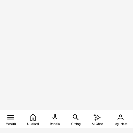
Menüü
Uudised
Raadio
Otsing
AI Chat
Logi sisse