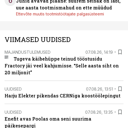
6
Juhid avavad plaane: suurem seisak on läbi,
uue aasta tootmismahud on ette müüdud
Ettevõte muutis tootmistöötajate palgasüsteemi
VIIMASED UUDISED
MAJANDUSTULEMUSED
07.08.26, 14:19
Tugeva käibehüppe teinud tööstusidu
Fractory jäi veel kahjumisse. “Selle aasta siht on
20 miljonit”
UUDISED
07.08.26, 13:51
Harju Elekter pikendas CERNiga koostöölepingut
UUDISED
07.08.26, 13:35
Enefit avas Poolas oma seni suurima
päikesepargi