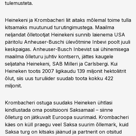
tulemusteta.
Heinekeni ja Krombacheri liit aitaks mõlemal toime tulla
kitsamaks muutunud turutingimustega. Maailma
neljandat õlletootjat Heinekeni sunnib laienema USA
päritolu Anheuser-Buschi ülevõtmine Inbevi poolt juuli
keskpaigas. Anheuser-Busch Inbevist sai ühinemisega
maailma õlleturu juhtiv kontsern, jättes kaugele
seljataha Heinekeni, SAB Milleri ja Carlsbergi. Kui
Heineken tootis 2007 ligikaudu 139 miljonit hektoliitrit
õlut, siis uus turuliider suudab toota kokku 422
miljonit.
Krombacheri ostuga suudaks Heineken ühtlasi
kindlustada oma positsiooni Saksamaal – siinne
õlleturg on jätkuvalt Euroopa suurimaid. Krombacheri
käes on küll praegu veel Saksa suurim õllemark, kuid
Saksa turg on kitsaks jäänud ja partnerit on otsitud