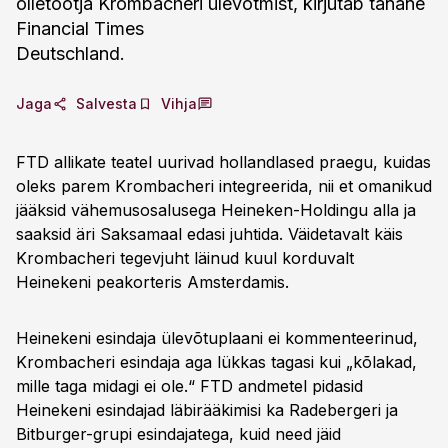
õlletootja Krombacheri ülevõtmist, kirjutab tänane
Financial Times
Deutschland.
Jaga
Salvesta
Vihja
FTD allikate teatel uurivad hollandlased praegu, kuidas
oleks parem Krombacheri integreerida, nii et omanikud
jääksid vähemusosalusega Heineken-Holdingu alla ja
saaksid äri Saksamaal edasi juhtida. Väidetavalt käis
Krombacheri tegevjuht läinud kuul korduvalt
Heinekeni peakorteris Amsterdamis.
Heinekeni esindaja ülevõtuplaani ei kommenteerinud,
Krombacheri esindaja aga lükkas tagasi kui „kõlakad,
mille taga midagi ei ole.“ FTD andmetel pidasid
Heinekeni esindajad läbirääkimisi ka Radebergeri ja
Bitburger-grupi esindajatega, kuid need jäid