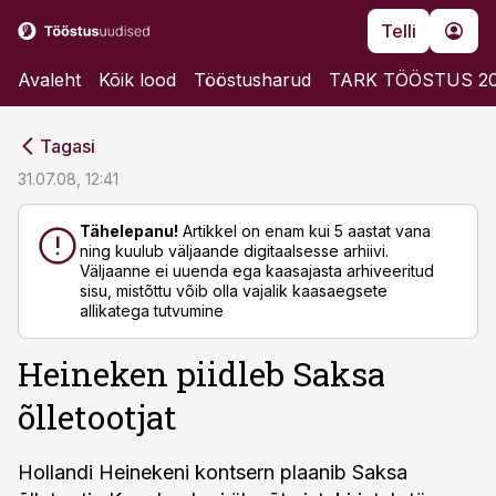
Telli
Avaleht
Kõik lood
Tööstusharud
TARK TÖÖSTUS 2
cebook
cebook
Tagasi
Twitter)
Twitter)
31.07.08, 12:41
kedIn
kedIn
Tähelepanu!
Artikkel on enam kui 5 aastat vana
ning kuulub väljaande digitaalsesse arhiivi.
ail
ail
Väljaanne ei uuenda ega kaasajasta arhiveeritud
sisu, mistõttu võib olla vajalik kaasaegsete
k
k
allikatega tutvumine
Heineken piidleb Saksa
õlletootjat
Hollandi Heinekeni kontsern plaanib Saksa