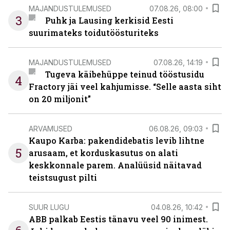
MAJANDUSTULEMUSED
07.08.26, 08:00
3
Puhk ja Lausing kerkisid Eesti
suurimateks toidutöösturiteks
MAJANDUSTULEMUSED
07.08.26, 14:19
Tugeva käibehüppe teinud tööstusidu
4
Fractory jäi veel kahjumisse. “Selle aasta siht
on 20 miljonit”
ARVAMUSED
06.08.26, 09:03
Kaupo Karba: pakendidebatis levib lihtne
5
arusaam, et korduskasutus on alati
keskkonnale parem. Analüüsid näitavad
teistsugust pilti
SUUR LUGU
04.08.26, 10:42
ABB palkab Eestis tänavu veel 90 inimest.