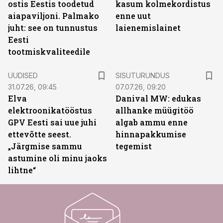
ostis Eestis toodetud
kasum kolmekordistus
aiapaviljoni. Palmako
enne uut
juht: see on tunnustus
laienemislainet
Eesti
tootmiskvaliteedile
ST
UUDISED
SISUTURUNDUS
31.07.26, 09:45
07.07.26, 09:20
Elva
Danival MW: edukas
elektroonikatööstus
allhanke müügitöö
GPV Eesti sai uue juhi
algab ammu enne
ettevõtte seest.
hinnapakkumise
„Järgmise sammu
tegemist
astumine oli minu jaoks
lihtne“