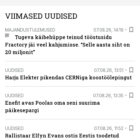
VIIMASED UUDISED
MAJANDUSTULEMUSED
07.08.26, 14:19
Tugeva käibehüppe teinud tööstusidu
Fractory jäi veel kahjumisse. “Selle aasta siht on
20 miljonit”
UUDISED
07.08.26, 13:51
Harju Elekter pikendas CERNiga koostöölepingut
UUDISED
07.08.26, 13:35
Enefit avas Poolas oma seni suurima
päikesepargi
UUDISED
07.08.26, 11:52
Rallistaar Elfyn Evans ostis Eestis toodetud