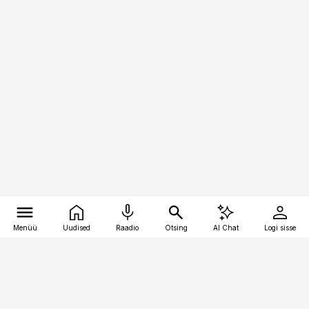
Menüü
Uudised
Raadio
Otsing
AI Chat
Logi sisse
Vana-Lõuna 39/1, 19094 Tallinn
(+372) 667 0111