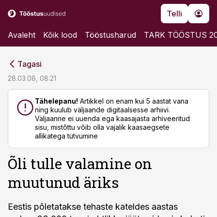
Telli
Avaleht
Kõik lood
Tööstusharud
TARK TÖÖSTUS 2
cebook
cebook
Tagasi
Twitter)
Twitter)
28.03.08, 08:21
kedIn
kedIn
Tähelepanu!
Artikkel on enam kui 5 aastat vana
ning kuulub väljaande digitaalsesse arhiivi.
ail
ail
Väljaanne ei uuenda ega kaasajasta arhiveeritud
sisu, mistõttu võib olla vajalik kaasaegsete
k
k
allikatega tutvumine
Õli tulle valamine on
muutunud äriks
Eestis põletatakse tehaste kateldes aastas