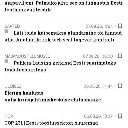
aiapaviljoni. Palmako juht: see on tunnustus Eesti
tootmiskvaliteedile
SAATED
07.08.26, 11:24
Läti toidu käibemaksu alandamine tõi hinnad
alla. Analüütik: riik teeb seal tugevat kontrolli
MAJANDUSTULEMUSED
07.08.26, 08:00
Puhk ja Lausing kerkisid Eesti suurimateks
toidutöösturiteks
UUDISED
06.08.26, 14:44
Elering kuulutas
välja kriisijuhtimiskeskuse ehitushanke
TOP
06.08.26, 13:07
TOP 231 | Eesti tööstussektori suuremad