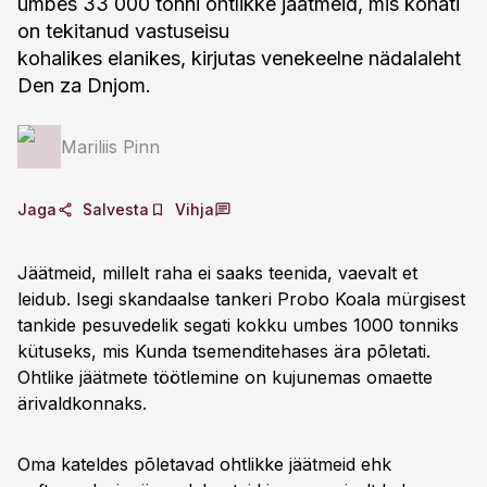
umbes 33 000 tonni ohtlikke jäätmeid, mis kohati
on tekitanud vastuseisu
kohalikes elanikes, kirjutas venekeelne nädalaleht
Den za Dnjom.
Mariliis Pinn
Jaga
Salvesta
Vihja
Jäätmeid, millelt raha ei saaks teenida, vaevalt et
leidub. Isegi skandaalse tankeri Probo Koala mürgisest
tankide pesuvedelik segati kokku umbes 1000 tonniks
kütuseks, mis Kunda tsemenditehases ära põletati.
Ohtlike jäätmete töötlemine on kujunemas omaette
ärivaldkonnaks.
Oma kateldes põletavad ohtlikke jäätmeid ehk