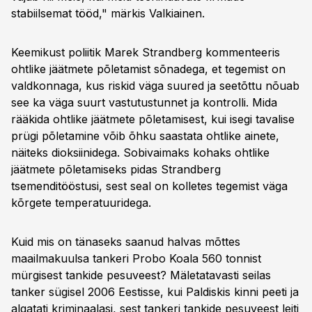
stabiilsemat tööd," märkis Valkiainen.
Keemikust poliitik Marek Strandberg kommenteeris
ohtlike jäätmete põletamist sõnadega, et tegemist on
valdkonnaga, kus riskid väga suured ja seetõttu nõuab
see ka väga suurt vastutustunnet ja kontrolli. Mida
rääkida ohtlike jäätmete põletamisest, kui isegi tavalise
prügi põletamine võib õhku saastata ohtlike ainete,
näiteks dioksiinidega. Sobivaimaks kohaks ohtlike
jäätmete põletamiseks pidas Strandberg
tsemenditööstusi, sest seal on kolletes tegemist väga
kõrgete temperatuuridega.
Kuid mis on tänaseks saanud halvas mõttes
maailmakuulsa tankeri Probo Koala 560 tonnist
mürgisest tankide pesuveest? Mäletatavasti seilas
tanker sügisel 2006 Eestisse, kui Paldiskis kinni peeti ja
algatati kriminaalasi, sest tankeri tankide pesuveest leiti