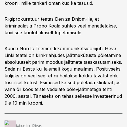
krooni, mille tankeri omanikud ka tasusid.
Riigiprokuratuur teatas Den za Dnjom-ile, et
kriminaalasja Probo Koala suhtes veel menetletakse,
kuid see kuulub ilmselt lõpetamisele.
Kunda Nordic Tsemendi kommunikatsioonijuhi Heva
Linki teatel on klinkriahjudes jäätmekütuste põletamine
absoluutselt parim moodus jäätmete taaskasutamiseks.
Seda nii Eestis kui laiemalt kogu maailmas. Positiivseks
küljeks on veel see, et nii hoitakse kokku tavalist ehk
fossiilset kütust. Esimesed katsed põletada klinkriahjus
vana õli koos teiste vedelate põlevjäätmetega tehti
2000. aastal. Tänaseks on tehas sellesse investeerinud
üle 10 mln krooni.
Mariliis Pinn