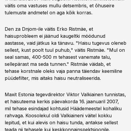
väitis oma vastuses mullu detsembris, et õhuseire
tulemuste andmetel on aga kõik korras.
Den za Dnjom-ile väitis Erko Ristmäe, et
haisuprobleem ei jäänud kaugeltki möödunud
aastasse, vaid jätkus ka tänavu. "Haisu tugevus oleneb
sellest, kust poolt tuul puhub," väitis Ristmäe. "Mul on
seal samas, 400-500 m tehasest vanemate talu,
sellepärast ma seda tunnen." Ristmäe väidab, et
tehase korstnale oleks vaja panna täiendav keemiline
püüdefilter, mis aitaks haisu neutraliseerida.
Maxit Estonia tegevdirektor Viktor Valkiainen tunnistas,
et haisuteema kerkis päevakorda 16. jaanuaril 2007,
mil tehase esindajad kohtusid Häädemeestel kohaliku
rahvaga. Koosolekul oldi Valkiaineni väitel kokku
lepitud, et kui alevis on haisu tunda, antakse sellest
teada nii tehasele kui keskkonnainspektsioonile.