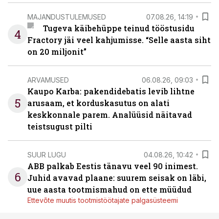
MAJANDUSTULEMUSED
07.08.26, 14:19
Tugeva käibehüppe teinud tööstusidu
4
Fractory jäi veel kahjumisse. “Selle aasta siht
on 20 miljonit”
ARVAMUSED
06.08.26, 09:03
Kaupo Karba: pakendidebatis levib lihtne
5
arusaam, et korduskasutus on alati
keskkonnale parem. Analüüsid näitavad
teistsugust pilti
SUUR LUGU
04.08.26, 10:42
ABB palkab Eestis tänavu veel 90 inimest.
6
Juhid avavad plaane: suurem seisak on läbi,
uue aasta tootmismahud on ette müüdud
Ettevõte muutis tootmistöötajate palgasüsteemi