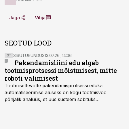
Jaga
Vihja
SEOTUD LOOD
SISUTURUNDUS
13.07.26, 14:36
ST
Pakendamisliini edu algab
tootmisprotsessi mõistmisest, mitte
roboti valimisest
Tootmisettevõtte pakendamisprotsessi eduka
automatiseerimise aluseks on kogu tootmisvoo
põhjalik analüüs, et uus süsteem sobituks
olemasolevasse keskkonda, aitaks vähendada
tööjõuvajadust ning oleks valmis ka ettevõtte
tulevasteks arenguteks. Lihtsalt roboti lisamine
enamasti oodatud tulemust ei too, nendib tootmise ja