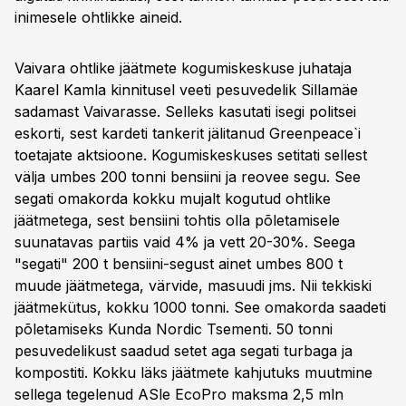
inimesele ohtlikke aineid.
Vaivara ohtlike jäätmete kogumiskeskuse juhataja
Kaarel Kamla kinnitusel veeti pesuvedelik Sillamäe
sadamast Vaivarasse. Selleks kasutati isegi politsei
eskorti, sest kardeti tankerit jälitanud Greenpeace`i
toetajate aktsioone. Kogumiskeskuses setitati sellest
välja umbes 200 tonni bensiini ja reovee segu. See
segati omakorda kokku mujalt kogutud ohtlike
jäätmetega, sest bensiini tohtis olla põletamisele
suunatavas partiis vaid 4% ja vett 20-30%. Seega
"segati" 200 t bensiini-segust ainet umbes 800 t
muude jäätmetega, värvide, masuudi jms. Nii tekkiski
jäätmekütus, kokku 1000 tonni. See omakorda saadeti
põletamiseks Kunda Nordic Tsementi. 50 tonni
pesuvedelikust saadud setet aga segati turbaga ja
kompostiti. Kokku läks jäätmete kahjutuks muutmine
sellega tegelenud ASle EcoPro maksma 2,5 mln