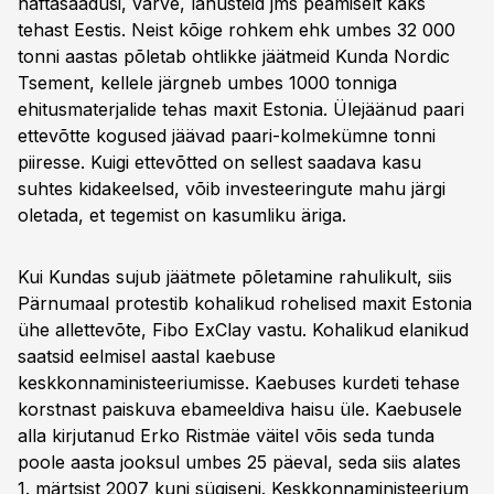
naftasaadusi, värve, lahusteid jms peamiselt kaks
tehast Eestis. Neist kõige rohkem ehk umbes 32 000
tonni aastas põletab ohtlikke jäätmeid Kunda Nordic
Tsement, kellele järgneb umbes 1000 tonniga
ehitusmaterjalide tehas maxit Estonia. Ülejäänud paari
ettevõtte kogused jäävad paari-kolmekümne tonni
piiresse. Kuigi ettevõtted on sellest saadava kasu
suhtes kidakeelsed, võib investeeringute mahu järgi
oletada, et tegemist on kasumliku äriga.
Kui Kundas sujub jäätmete põletamine rahulikult, siis
Pärnumaal protestib kohalikud rohelised maxit Estonia
ühe allettevõte, Fibo ExClay vastu. Kohalikud elanikud
saatsid eelmisel aastal kaebuse
keskkonnaministeeriumisse. Kaebuses kurdeti tehase
korstnast paiskuva ebameeldiva haisu üle. Kaebusele
alla kirjutanud Erko Ristmäe väitel võis seda tunda
poole aasta jooksul umbes 25 päeval, seda siis alates
1. märtsist 2007 kuni sügiseni. Keskkonnaministeerium