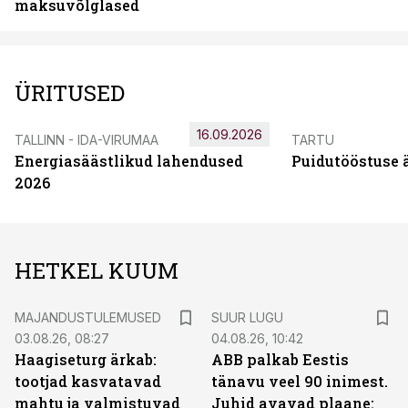
maksuvõlglased
ÜRITUSED
16.09.2026
TALLINN - IDA-VIRUMAA
TARTU
Energiasäästlikud lahendused
Puidutööstuse 
2026
HETKEL KUUM
MAJANDUSTULEMUSED
SUUR LUGU
03.08.26, 08:27
04.08.26, 10:42
Haagiseturg ärkab:
ABB palkab Eestis
tootjad kasvatavad
tänavu veel 90 inimest.
mahtu ja valmistuvad
Juhid avavad plaane: