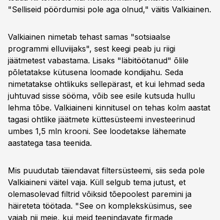
"Selliseid pöördumisi pole aga olnud," väitis Valkiainen.
Valkiainen nimetab tehast samas "sotsiaalse
programmi elluviijaks", sest keegi peab ju riigi
jäätmetest vabastama. Lisaks "läbitöötanud" õlile
põletatakse kütusena loomade kondijahu. Seda
nimetatakse ohtlikuks sellepärast, et kui lehmad seda
juhtuvad sisse sööma, võib see esile kutsuda hullu
lehma tõbe. Valkiaineni kinnitusel on tehas kolm aastat
tagasi ohtlike jäätmete küttesüsteemi investeerinud
umbes 1,5 mln krooni. See loodetakse lähemate
aastatega tasa teenida.
Mis puudutab täiendavat filtersüsteemi, siis seda pole
Valkiaineni väitel vaja. Küll selgub tema jutust, et
olemasolevad filtrid võiksid tõepoolest paremini ja
häireteta töötada. "See on kompleksküsimus, see
vajab nii meie, kui meid teenindavate firmade