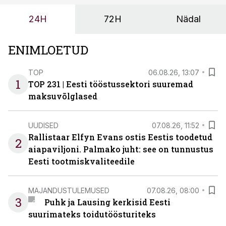
tööstuse automatiseerimislahenduste arendaja Smitech
24H
72H
Nädal
OÜ tegevjuht Sander Mitendorf.
ENIMLOETUD
TOP
06.08.26, 13:07
1
TOP 231 | Eesti tööstussektori suuremad
maksuvõlglased
UUDISED
07.08.26, 11:52
Rallistaar Elfyn Evans ostis Eestis toodetud
2
aiapaviljoni. Palmako juht: see on tunnustus
Eesti tootmiskvaliteedile
MAJANDUSTULEMUSED
07.08.26, 08:00
3
Puhk ja Lausing kerkisid Eesti
suurimateks toidutöösturiteks