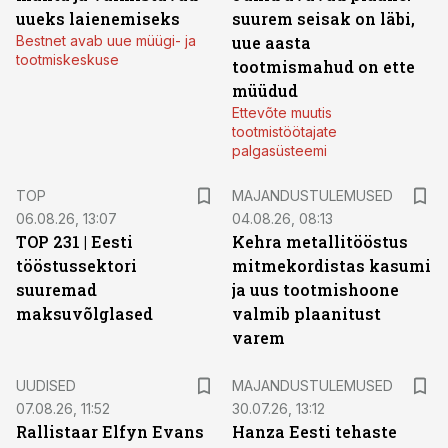
uueks laienemiseks
suurem seisak on läbi,
Bestnet avab uue müügi- ja
uue aasta
tootmiskeskuse
tootmismahud on ette
müüdud
Ettevõte muutis
tootmistöötajate
palgasüsteemi
TOP
MAJANDUSTULEMUSED
06.08.26, 13:07
04.08.26, 08:13
TOP 231 | Eesti
Kehra metallitööstus
tööstussektori
mitmekordistas kasumi
suuremad
ja uus tootmishoone
maksuvõlglased
valmib plaanitust
varem
UUDISED
MAJANDUSTULEMUSED
07.08.26, 11:52
30.07.26, 13:12
Rallistaar Elfyn Evans
Hanza Eesti tehaste