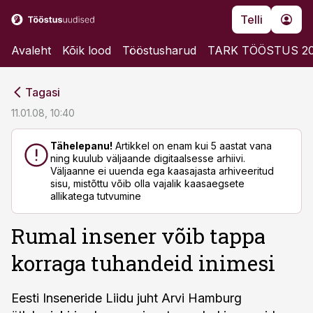
Telli
Avaleht
Kõik lood
Tööstusharud
TARK TÖÖSTUS 2
cebook
cebook
Tagasi
Twitter)
Twitter)
11.01.08, 10:40
kedIn
kedIn
Tähelepanu!
Artikkel on enam kui 5 aastat vana
ning kuulub väljaande digitaalsesse arhiivi.
ail
ail
Väljaanne ei uuenda ega kaasajasta arhiveeritud
sisu, mistõttu võib olla vajalik kaasaegsete
k
k
allikatega tutvumine
Rumal insener võib tappa
korraga tuhandeid inimesi
Eesti Inseneride Liidu juht Arvi Hamburg