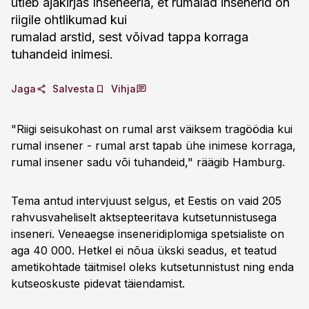
ütleb ajakirjas Inseneeria, et rumalad insenerid on
riigile ohtlikumad kui
rumalad arstid, sest võivad tappa korraga
tuhandeid inimesi.
Jaga
Salvesta
Vihja
"Riigi seisukohast on rumal arst väiksem tragöödia kui
rumal insener - rumal arst tapab ühe inimese korraga,
rumal insener sadu või tuhandeid," räägib Hamburg.
Tema antud intervjuust selgus, et Eestis on vaid 205
rahvusvaheliselt aktsepteeritava kutsetunnistusega
inseneri. Veneaegse inseneridiplomiga spetsialiste on
aga 40 000. Hetkel ei nõua ükski seadus, et teatud
ametikohtade täitmisel oleks kutsetunnistust ning enda
kutseoskuste pidevat täiendamist.