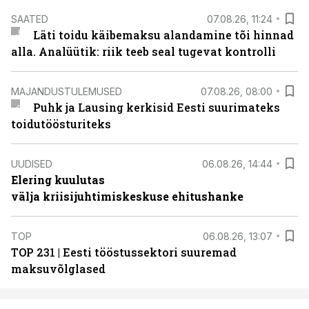
SAATED
07.08.26, 11:24
Läti toidu käibemaksu alandamine tõi hinnad
alla. Analüütik: riik teeb seal tugevat kontrolli
MAJANDUSTULEMUSED
07.08.26, 08:00
Puhk ja Lausing kerkisid Eesti suurimateks
toidutöösturiteks
UUDISED
06.08.26, 14:44
Elering kuulutas
välja kriisijuhtimiskeskuse ehitushanke
TOP
06.08.26, 13:07
TOP 231 | Eesti tööstussektori suuremad
maksuvõlglased