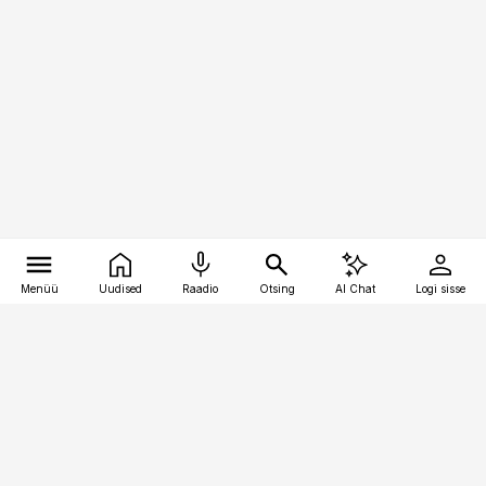
Menüü
Uudised
Raadio
Otsing
AI Chat
Logi sisse
Vana-Lõuna 39/1, 19094 Tallinn
(+372) 667 0111
toostusuudised@toostusuudised.ee