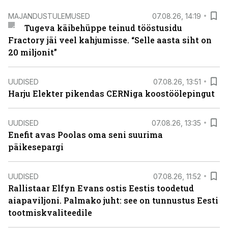
MAJANDUSTULEMUSED
07.08.26, 14:19
Tugeva käibehüppe teinud tööstusidu
Fractory jäi veel kahjumisse. “Selle aasta siht on
20 miljonit”
UUDISED
07.08.26, 13:51
Harju Elekter pikendas CERNiga koostöölepingut
UUDISED
07.08.26, 13:35
Enefit avas Poolas oma seni suurima
päikesepargi
UUDISED
07.08.26, 11:52
Rallistaar Elfyn Evans ostis Eestis toodetud
aiapaviljoni. Palmako juht: see on tunnustus Eesti
tootmiskvaliteedile