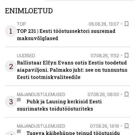
ENIMLOETUD
TOP
06.08.26, 13:07
1
TOP 231 | Eesti tööstussektori suuremad
maksuvõlglased
UUDISED
07.08.26, 11:52
Rallistaar Elfyn Evans ostis Eestis toodetud
2
aiapaviljoni. Palmako juht: see on tunnustus
Eesti tootmiskvaliteedile
MAJANDUSTULEMUSED
07.08.26, 08:00
3
Puhk ja Lausing kerkisid Eesti
suurimateks toidutöösturiteks
MAJANDUSTULEMUSED
07.08.26, 14:19
Tugeva käibehüppe teinud tööstusidu