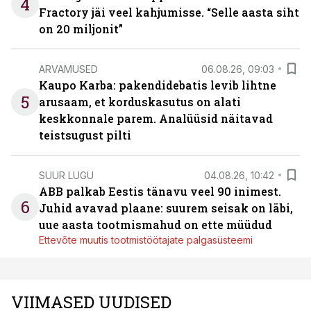
4
Fractory jäi veel kahjumisse. “Selle aasta siht
on 20 miljonit”
ARVAMUSED
06.08.26, 09:03
Kaupo Karba: pakendidebatis levib lihtne
5
arusaam, et korduskasutus on alati
keskkonnale parem. Analüüsid näitavad
teistsugust pilti
SUUR LUGU
04.08.26, 10:42
ABB palkab Eestis tänavu veel 90 inimest.
6
Juhid avavad plaane: suurem seisak on läbi,
uue aasta tootmismahud on ette müüdud
Ettevõte muutis tootmistöötajate palgasüsteemi
VIIMASED UUDISED