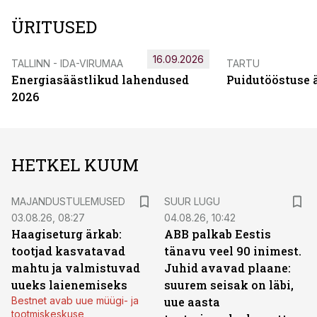
ÜRITUSED
16.09.2026
TALLINN - IDA-VIRUMAA
TARTU
Energiasäästlikud lahendused
Puidutööstuse 
2026
HETKEL KUUM
MAJANDUSTULEMUSED
SUUR LUGU
03.08.26, 08:27
04.08.26, 10:42
Haagiseturg ärkab:
ABB palkab Eestis
tootjad kasvatavad
tänavu veel 90 inimest.
mahtu ja valmistuvad
Juhid avavad plaane:
uueks laienemiseks
suurem seisak on läbi,
Bestnet avab uue müügi- ja
uue aasta
tootmiskeskuse