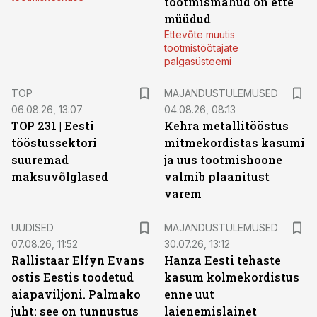
tootmismahud on ette
müüdud
Ettevõte muutis
tootmistöötajate
palgasüsteemi
TOP
MAJANDUSTULEMUSED
06.08.26, 13:07
04.08.26, 08:13
TOP 231 | Eesti
Kehra metallitööstus
tööstussektori
mitmekordistas kasumi
suuremad
ja uus tootmishoone
maksuvõlglased
valmib plaanitust
varem
UUDISED
MAJANDUSTULEMUSED
07.08.26, 11:52
30.07.26, 13:12
Rallistaar Elfyn Evans
Hanza Eesti tehaste
ostis Eestis toodetud
kasum kolmekordistus
aiapaviljoni. Palmako
enne uut
juht: see on tunnustus
laienemislainet