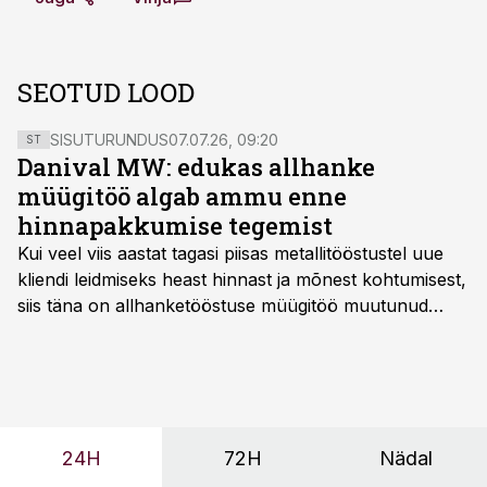
SEOTUD LOOD
SISUTURUNDUS
07.07.26, 09:20
ST
Danival MW: edukas allhanke
müügitöö algab ammu enne
hinnapakkumise tegemist
Kui veel viis aastat tagasi piisas metallitööstustel uue
kliendi leidmiseks heast hinnast ja mõnest kohtumisest,
siis täna on allhanketööstuse müügitöö muutunud
märksa pikemaks ja süsteemsemaks. Konkurents on
kasvanud, kliendid kaaluvad otsuseid põhjalikumalt
ning partnerit ei valita enam ainult tootmisvõimekuse
või hinnakirja järgi.
24H
72H
Nädal