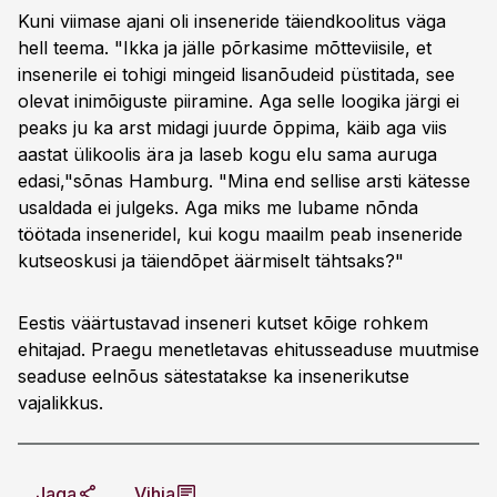
Kuni viimase ajani oli inseneride täiendkoolitus väga
hell teema. "Ikka ja jälle põrkasime mõtteviisile, et
insenerile ei tohigi mingeid lisanõudeid püstitada, see
olevat inimõiguste piiramine. Aga selle loogika järgi ei
peaks ju ka arst midagi juurde õppima, käib aga viis
aastat ülikoolis ära ja laseb kogu elu sama auruga
edasi,"sõnas Hamburg. "Mina end sellise arsti kätesse
usaldada ei julgeks. Aga miks me lubame nõnda
töötada inseneridel, kui kogu maailm peab inseneride
kutseoskusi ja täiendõpet äärmiselt tähtsaks?"
Eestis väärtustavad inseneri kutset kõige rohkem
ehitajad. Praegu menetletavas ehitusseaduse muutmise
seaduse eelnõus sätestatakse ka insenerikutse
vajalikkus.
Jaga
Vihja