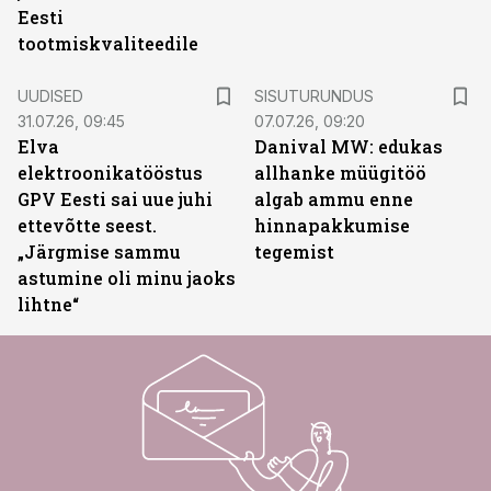
Eesti
tootmiskvaliteedile
ST
UUDISED
SISUTURUNDUS
31.07.26, 09:45
07.07.26, 09:20
Elva
Danival MW: edukas
elektroonikatööstus
allhanke müügitöö
GPV Eesti sai uue juhi
algab ammu enne
ettevõtte seest.
hinnapakkumise
„Järgmise sammu
tegemist
astumine oli minu jaoks
lihtne“