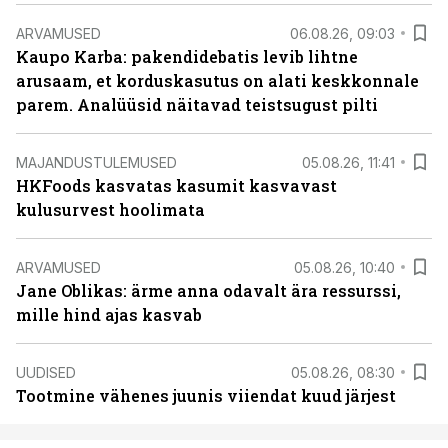
ARVAMUSED
06.08.26, 09:03
Kaupo Karba: pakendidebatis levib lihtne
arusaam, et korduskasutus on alati keskkonnale
parem. Analüüsid näitavad teistsugust pilti
MAJANDUSTULEMUSED
05.08.26, 11:41
HKFoods kasvatas kasumit kasvavast
kulusurvest hoolimata
ARVAMUSED
05.08.26, 10:40
Jane Oblikas: ärme anna odavalt ära ressurssi,
mille hind ajas kasvab
UUDISED
05.08.26, 08:30
Tootmine vähenes juunis viiendat kuud järjest