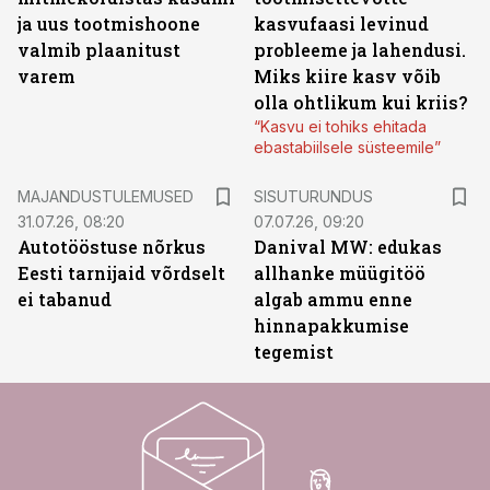
ja uus tootmishoone
kasvufaasi levinud
valmib plaanitust
probleeme ja lahendusi.
varem
Miks kiire kasv võib
olla ohtlikum kui kriis?
“Kasvu ei tohiks ehitada
ebastabiilsele süsteemile”
ST
MAJANDUSTULEMUSED
SISUTURUNDUS
31.07.26, 08:20
07.07.26, 09:20
Autotööstuse nõrkus
Danival MW: edukas
Eesti tarnijaid võrdselt
allhanke müügitöö
ei tabanud
algab ammu enne
hinnapakkumise
tegemist