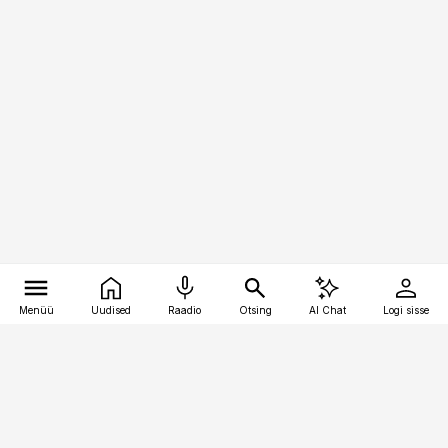
Menüü
Uudised
Raadio
Otsing
AI Chat
Logi sisse
Vana-Lõuna 39/1, 19094 Tallinn
(+372) 667 0111