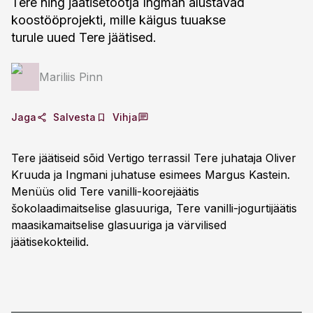
Tere ning jäätisetootja Ingman alustavad
koostööprojekti, mille käigus tuuakse
turule uued Tere jäätised.
Mariliis Pinn
Jaga
Salvesta
Vihja
Tere jäätiseid sõid Vertigo terrassil Tere juhataja Oliver
Kruuda ja Ingmani juhatuse esimees Margus Kastein.
Menüüs olid Tere vanilli-koorejäätis
šokolaadimaitselise glasuuriga, Tere vanilli-jogurtijäätis
maasikamaitselise glasuuriga ja värvilised
jäätisekokteilid.