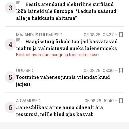
Eestis arendatud elektriline surfilaud
3
lööb laineid üle Euroopa. “Ladusin säästud
alla ja hakkasin ehitama”
MAJANDUSTULEMUSED
03.08.26, 08:27
Haagiseturg ärkab: tootjad kasvatavad
4
mahtu ja valmistuvad uueks laienemiseks
Bestnet avab uue müügi- ja tootmiskeskuse
UUDISED
05.08.26, 08:30
5
Tootmine vähenes juunis viiendat kuud
järjest
ARVAMUSED
05.08.26, 10:40
6
Jane Oblikas: ärme anna odavalt ära
ressurssi, mille hind ajas kasvab