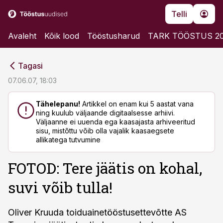
Telli
Avaleht
Kõik lood
Tööstusharud
TARK TÖÖSTUS 2
cebook
cebook
Tagasi
Twitter)
Twitter)
07.06.07, 18:03
kedIn
kedIn
Tähelepanu!
Artikkel on enam kui 5 aastat vana
ning kuulub väljaande digitaalsesse arhiivi.
ail
ail
Väljaanne ei uuenda ega kaasajasta arhiveeritud
sisu, mistõttu võib olla vajalik kaasaegsete
k
k
allikatega tutvumine
FOTOD: Tere jäätis on kohal,
suvi võib tulla!
Oliver Kruuda toiduainetööstusettevõtte AS