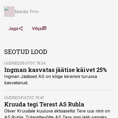
Mariliis Pinn
Jaga
Vihja
SEOTUD LOOD
UUDISED
26.07.07, 16:24
Ingman kasvatas jäätise käivet 25%
Ingman Jäätised AS on kõige kiiremini turuosa
kasvatanud.
UUDISED
31.07.07, 10:41
Kruuda tegi Terest AS Rubla
Oliver Kruudale kuuluva aktsiaseltsi Tere uus nimi on
AS Rubla. Tütarettevõtte AS Tere nimi jääb samaks.