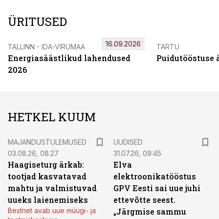
ÜRITUSED
16.09.2026
TALLINN - IDA-VIRUMAA
TARTU
Energiasäästlikud lahendused
Puidutööstuse 
2026
HETKEL KUUM
MAJANDUSTULEMUSED
UUDISED
03.08.26, 08:27
31.07.26, 09:45
Haagiseturg ärkab:
Elva
tootjad kasvatavad
elektroonikatööstus
mahtu ja valmistuvad
GPV Eesti sai uue juhi
uueks laienemiseks
ettevõtte seest.
Bestnet avab uue müügi- ja
„Järgmise sammu