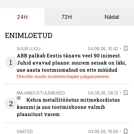
enamasti oodatud tulemust ei too, nendib tootmise ja
tööstuse automatiseerimislahenduste arendaja Smitech
24H
72H
Nädal
OÜ tegevjuht Sander Mitendorf.
ENIMLOETUD
SUUR LUGU
04.08.26, 10:42
ABB palkab Eestis tänavu veel 90 inimest.
1
Juhid avavad plaane: suurem seisak on läbi,
uue aasta tootmismahud on ette müüdud
Ettevõte muutis tootmistöötajate palgasüsteemi
MAJANDUSTULEMUSED
04.08.26, 08:13
Kehra metallitööstus mitmekordistas
2
kasumi ja uus tootmishoone valmib
plaanitust varem
SAATED
03.08.26, 16:59