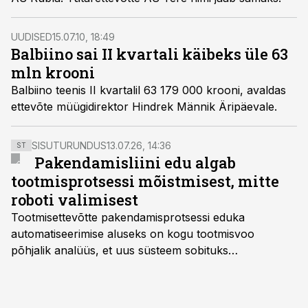
UUDISED
15.07.10, 18:49
Balbiino sai II kvartali käibeks üle 63
mln krooni
Balbiino teenis II kvartalil 63 179 000 krooni, avaldas
ettevõte müügidirektor Hindrek Männik Äripäevale.
SISUTURUNDUS
13.07.26, 14:36
ST
Pakendamisliini edu algab
tootmisprotsessi mõistmisest, mitte
roboti valimisest
Tootmisettevõtte pakendamisprotsessi eduka
automatiseerimise aluseks on kogu tootmisvoo
põhjalik analüüs, et uus süsteem sobituks
olemasolevasse keskkonda, aitaks vähendada
tööjõuvajadust ning oleks valmis ka ettevõtte
tulevasteks arenguteks. Lihtsalt roboti lisamine