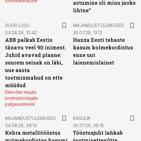
tootmiskeskuse
astumine oli minu jaoks
lihtne“
SUUR LUGU
MAJANDUSTULEMUSED
04.08.26, 10:42
30.07.26, 13:12
ABB palkab Eestis
Hanza Eesti tehaste
tänavu veel 90 inimest.
kasum kolmekordistus
Juhid avavad plaane:
enne uut
suurem seisak on läbi,
laienemislainet
uue aasta
tootmismahud on ette
müüdud
Ettevõte muutis
tootmistöötajate
palgasüsteemi
MAJANDUSTULEMUSED
KASULIK
04.08.26, 08:13
30.07.26, 08:15
Kehra metallitööstus
Tööstusjuht lahkab
mitmekordistas kasumi
tootmisettevõtte