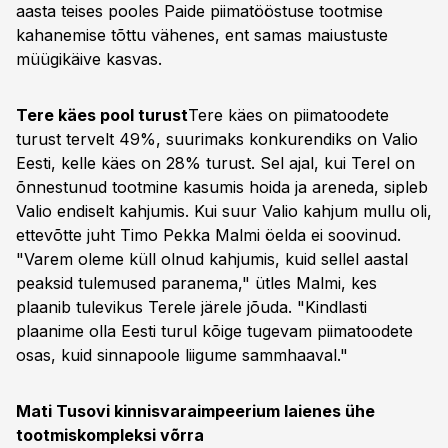
aasta teises pooles Paide piimatööstuse tootmise
kahanemise tõttu vähenes, ent samas maiustuste
müügikäive kasvas.
Tere käes pool turust
Tere käes on piimatoodete
turust tervelt 49%, suurimaks konkurendiks on Valio
Eesti, kelle käes on 28% turust. Sel ajal, kui Terel on
õnnestunud tootmine kasumis hoida ja areneda, sipleb
Valio endiselt kahjumis. Kui suur Valio kahjum mullu oli,
ettevõtte juht Timo Pekka Malmi öelda ei soovinud.
"Varem oleme küll olnud kahjumis, kuid sellel aastal
peaksid tulemused paranema," ütles Malmi, kes
plaanib tulevikus Terele järele jõuda. "Kindlasti
plaanime olla Eesti turul kõige tugevam piimatoodete
osas, kuid sinnapoole liigume sammhaaval."
Mati Tusovi kinnisvaraimpeerium laienes ühe
tootmiskompleksi võrra