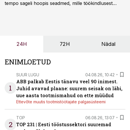
tempo sageli hoopis seadmed, mille töökindlusest
sõltub kogu objekti või tootmise sujuvus. Kui tõstuk
seisab, töö katkeb või masin ei vasta töötingimustele,
ei tähenda see ettevõtte jaoks ainult tehnilist
probleemi, vaid otsest rahalist kulu, venivaid tähtaegu
ja suuremaid riske tööohutusele.
24H
72H
Nädal
ENIMLOETUD
SUUR LUGU
04.08.26, 10:42
ABB palkab Eestis tänavu veel 90 inimest.
1
Juhid avavad plaane: suurem seisak on läbi,
uue aasta tootmismahud on ette müüdud
Ettevõte muutis tootmistöötajate palgasüsteemi
TOP
06.08.26, 13:07
2
TOP 231 | Eesti tööstussektori suuremad