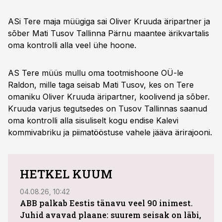
ASi Tere maja müügiga sai Oliver Kruuda äripartner ja
sõber Mati Tusov Tallinna Pärnu maantee ärikvartalis
oma kontrolli alla veel ühe hoone.
AS Tere müüs mullu oma tootmishoone OÜ-le
Raldon, mille taga seisab Mati Tusov, kes on Tere
omaniku Oliver Kruuda äripartner, koolivend ja sõber.
Kruuda varjus tegutsedes on Tusov Tallinnas saanud
oma kontrolli alla sisuliselt kogu endise Kalevi
kommivabriku ja piimatööstuse vahele jääva ärirajooni.
HETKEL KUUM
04.08.26, 10:42
04.08
ABB palkab Eestis tänavu veel 90 inimest.
Juhid avavad plaane: suurem seisak on läbi,
kasu