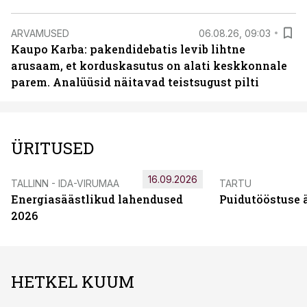
ARVAMUSED
06.08.26, 09:03
Kaupo Karba: pakendidebatis levib lihtne
arusaam, et korduskasutus on alati keskkonnale
parem. Analüüsid näitavad teistsugust pilti
ÜRITUSED
16.09.2026
TALLINN - IDA-VIRUMAA
TARTU
Energiasäästlikud lahendused
Puidutööstuse 
2026
HETKEL KUUM