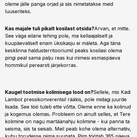
oleme jälle panga orjad ja siis nimetatakse meid
luuseriteks.
Kas majale tuli pikalt kosilast otsida?
Arvan, et mitte.
See väga eilane tehing pole, ma kellaajaliselt ja
kuupäevaliselt enam üksikasju ei mäleta. Aga täna
kesklinna haldusterritooriumil peaks kosilasi olema
pingi peal sama palju reas kui inimesi esmaspäeva
hommikul perearsti järjekorras.
Kaugel tootmise kolimisega lood on?
Sellele, mis Kadi
Lambot pressikonverentsil rääkis, pole midagi juurde
lisada. See töö tuleb ette võtta. Oleme enne ka kolinud
ja kogemus olemas. Probleem on ainult selles, et Tere
kolimine on nagu martäänahju kolimine - kui panna ta
seisma, siis ta seisab. Meil peab kohe olema alternatiiv,
kuhu torudesse piima suunata. Piim töötab 365 päeva