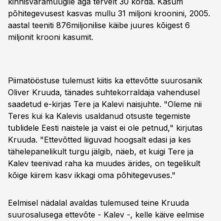
kinnisvaramüügile aga tervelt 30 korda. Kasum
põhitegevusest kasvas mullu 31 miljoni kroonini, 2005.
aastal teeniti 876miljonilise käibe juures kõigest 6
miljonit krooni kasumit.
Piimatööstuse tulemust kiitis ka ettevõtte suurosanik
Oliver Kruuda, tänades suhtekorraldaja vahendusel
saadetud e-kirjas Tere ja Kalevi naisjuhte. "Oleme nii
Teres kui ka Kalevis usaldanud otsuste tegemiste
tublidele Eesti naistele ja vaist ei ole petnud," kirjutas
Kruuda. "Ettevõtted liiguvad hoogsalt edasi ja kes
tähelepanelikult turgu jälgib, näeb, et kuigi Tere ja
Kalev teenivad raha ka muudes ärides, on tegelikult
kõige kiirem kasv ikkagi oma põhitegevuses."
Eelmisel nädalal avaldas tulemused teine Kruuda
suurosalusega ettevõte - Kalev -, kelle käive eelmise