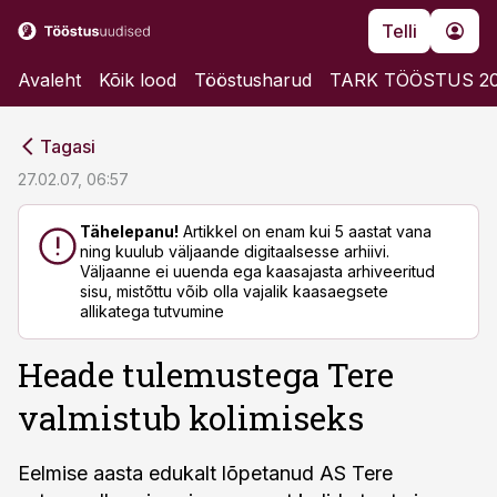
Telli
Avaleht
Kõik lood
Tööstusharud
TARK TÖÖSTUS 2
cebook
cebook
Tagasi
Twitter)
Twitter)
27.02.07, 06:57
kedIn
kedIn
Tähelepanu!
Artikkel on enam kui 5 aastat vana
ning kuulub väljaande digitaalsesse arhiivi.
ail
ail
Väljaanne ei uuenda ega kaasajasta arhiveeritud
sisu, mistõttu võib olla vajalik kaasaegsete
k
k
allikatega tutvumine
Heade tulemustega Tere
valmistub kolimiseks
Eelmise aasta edukalt lõpetanud AS Tere