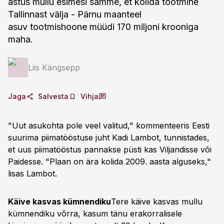
astus mullu esimesi samme, et kolida tootmine
Tallinnast välja - Pärnu maanteel
asuv tootmishoone müüdi 170 miljoni krooniga
maha.
Liis Kängsepp
Jaga
Salvesta
Vihja
"Uut asukohta pole veel valitud," kommenteeris Eesti
suurima piimatööstuse juht Kadi Lambot, tunnistades,
et uus piimatööstus pannakse püsti kas Viljandisse või
Paidesse. "Plaan on ära kolida 2009. aasta alguseks,"
lisas Lambot.
Käive kasvas kümnendiku
Tere käive kasvas mullu
kümnendiku võrra, kasum tänu erakorralisele