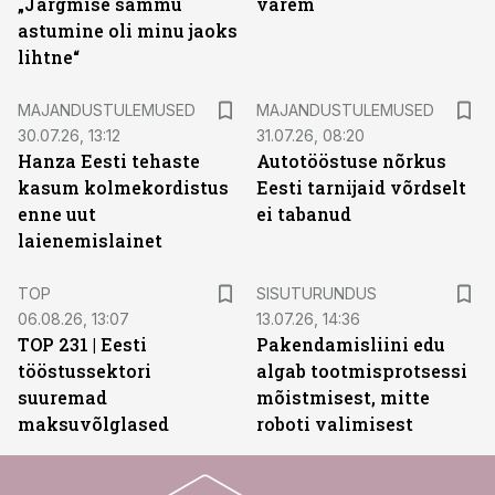
„Järgmise sammu
varem
astumine oli minu jaoks
lihtne“
MAJANDUSTULEMUSED
MAJANDUSTULEMUSED
30.07.26, 13:12
31.07.26, 08:20
Hanza Eesti tehaste
Autotööstuse nõrkus
kasum kolmekordistus
Eesti tarnijaid võrdselt
enne uut
ei tabanud
laienemislainet
ST
TOP
SISUTURUNDUS
06.08.26, 13:07
13.07.26, 14:36
TOP 231 | Eesti
Pakendamisliini edu
tööstussektori
algab tootmisprotsessi
suuremad
mõistmisest, mitte
maksuvõlglased
roboti valimisest