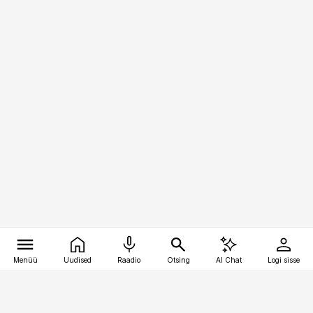
Menüü
Uudised
Raadio
Otsing
AI Chat
Logi sisse