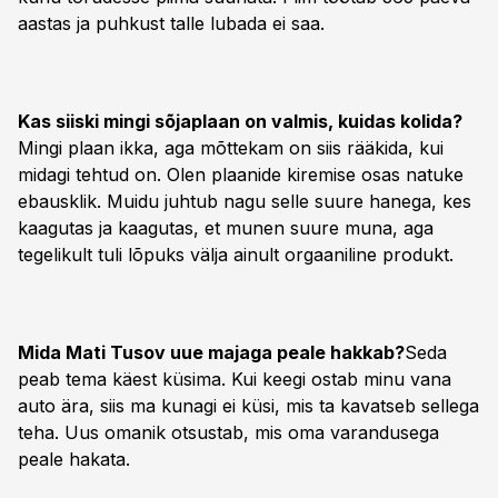
aastas ja puhkust talle lubada ei saa.
Kas siiski mingi sõjaplaan on valmis, kuidas kolida?
Mingi plaan ikka, aga mõttekam on siis rääkida, kui
midagi tehtud on. Olen plaanide kiremise osas natuke
ebausklik. Muidu juhtub nagu selle suure hanega, kes
kaagutas ja kaagutas, et munen suure muna, aga
tegelikult tuli lõpuks välja ainult orgaaniline produkt.
Mida Mati Tusov uue majaga peale hakkab?
Seda
peab tema käest küsima. Kui keegi ostab minu vana
auto ära, siis ma kunagi ei küsi, mis ta kavatseb sellega
teha. Uus omanik otsustab, mis oma varandusega
peale hakata.