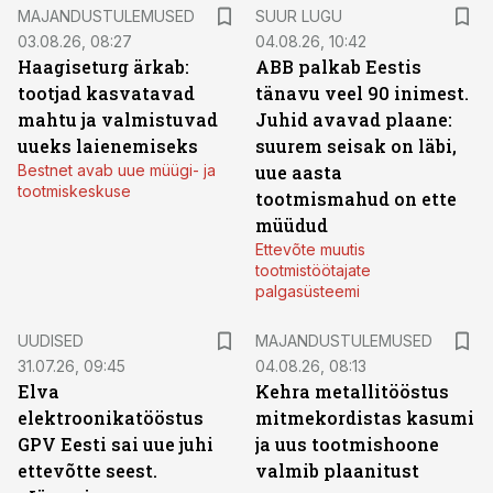
MAJANDUSTULEMUSED
SUUR LUGU
03.08.26, 08:27
04.08.26, 10:42
Haagiseturg ärkab:
ABB palkab Eestis
tootjad kasvatavad
tänavu veel 90 inimest.
mahtu ja valmistuvad
Juhid avavad plaane:
uueks laienemiseks
suurem seisak on läbi,
Bestnet avab uue müügi- ja
uue aasta
tootmiskeskuse
tootmismahud on ette
müüdud
Ettevõte muutis
tootmistöötajate
palgasüsteemi
UUDISED
MAJANDUSTULEMUSED
31.07.26, 09:45
04.08.26, 08:13
Elva
Kehra metallitööstus
elektroonikatööstus
mitmekordistas kasumi
GPV Eesti sai uue juhi
ja uus tootmishoone
ettevõtte seest.
valmib plaanitust