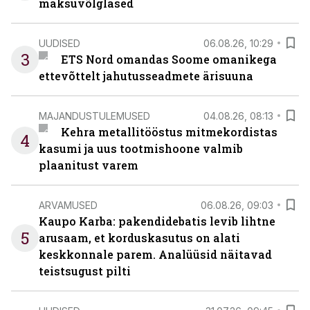
maksuvõlglased
UUDISED
06.08.26, 10:29
3
ETS Nord omandas Soome omanikega
ettevõttelt jahutusseadmete ärisuuna
MAJANDUSTULEMUSED
04.08.26, 08:13
Kehra metallitööstus mitmekordistas
4
kasumi ja uus tootmishoone valmib
plaanitust varem
ARVAMUSED
06.08.26, 09:03
Kaupo Karba: pakendidebatis levib lihtne
5
arusaam, et korduskasutus on alati
keskkonnale parem. Analüüsid näitavad
teistsugust pilti