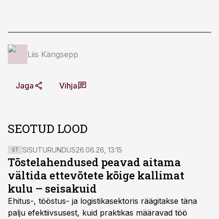
Liis Kängsepp
Jaga
Vihja
SEOTUD LOOD
SISUTURUNDUS
26.06.26, 13:15
ST
Tõstelahendused peavad aitama
vältida ettevõtete kõige kallimat
kulu – seisakuid
Ehitus-, tööstus- ja logistikasektoris räägitakse täna
palju efektiivsusest, kuid praktikas määravad töö