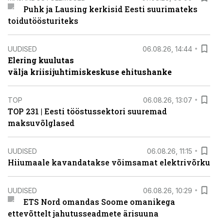
Puhk ja Lausing kerkisid Eesti suurimateks
toidutöösturiteks
UUDISED
06.08.26, 14:44
Elering kuulutas
välja kriisijuhtimiskeskuse ehitushanke
TOP
06.08.26, 13:07
TOP 231 | Eesti tööstussektori suuremad
maksuvõlglased
UUDISED
06.08.26, 11:15
Hiiumaale kavandatakse võimsamat elektrivõrku
UUDISED
06.08.26, 10:29
ETS Nord omandas Soome omanikega
ettevõttelt jahutusseadmete ärisuuna