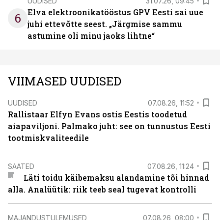
UUDISED
31.07.26, 09:45
Elva elektroonikatööstus GPV Eesti sai uue
6
juhi ettevõtte seest. „Järgmise sammu
astumine oli minu jaoks lihtne“
VIIMASED UUDISED
UUDISED
07.08.26, 11:52
Rallistaar Elfyn Evans ostis Eestis toodetud
aiapaviljoni. Palmako juht: see on tunnustus Eesti
tootmiskvaliteedile
SAATED
07.08.26, 11:24
Läti toidu käibemaksu alandamine tõi hinnad
alla. Analüütik: riik teeb seal tugevat kontrolli
MAJANDUSTULEMUSED
07.08.26, 08:00