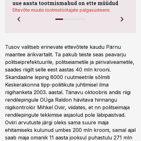
uue aasta tootmismahud on ette müüdud
plaa
Ettevõte muutis tootmistöötajate palgasüsteemi
Tusov valitseb erinevate ettevõtete kaudu Pärnu
maantee ärikvartalit. Ta pakub teiste seas peavarju
politseiprefektuurile, politseiametile ja piirivalveametile,
saades riigilt selle eest aastas 40 mln krooni.
Skandaalne leping 8000 ruutmeetrile sõlmiti
Keskerakonna tipp-poliitikute juhtimisel ilma
riigihanketa 2003. aastal. Tänavu oktoobris andis riigi
rendilepingule OÜga Raldon hävitava hinnangu
riigikontrolör Mihkel Oviir, viidates, et nn politseimaja
rendilepingute tekkimise asjaolud pole läbipaistvad.
Oviiri arvutuste järgi oleks sama suure maja
ehitamiseks kulunud umbes 200 mln krooni, samal ajal
saab maja omanik 11 aasta jooksul puhastulu 271 mln